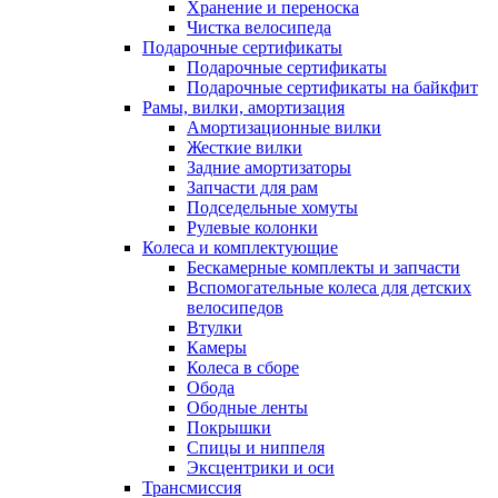
Хранение и переноска
Чистка велосипеда
Подарочные сертификаты
Подарочные сертификаты
Подарочные сертификаты на байкфит
Рамы, вилки, амортизация
Амортизационные вилки
Жесткие вилки
Задние амортизаторы
Запчасти для рам
Подседельные хомуты
Рулевые колонки
Колеса и комплектующие
Бескамерные комплекты и запчасти
Вспомогательные колеса для детских
велосипедов
Втулки
Камеры
Колеса в сборе
Обода
Ободные ленты
Покрышки
Спицы и ниппеля
Эксцентрики и оси
Трансмиссия