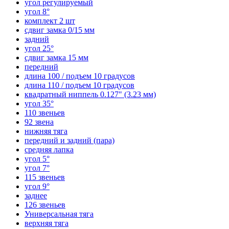
угол регулируемый
угол 8°
комплект 2 шт
сдвиг замка 0/15 мм
задний
угол 25°
сдвиг замка 15 мм
передний
длина 100 / подъем 10 градусов
длина 110 / подъем 10 градусов
квадратный ниппель 0.127" (3.23 мм)
угол 35°
110 звеньев
92 звена
нижняя тяга
передний и задний (пара)
средняя лапка
угол 5°
угол 7°
115 звеньев
угол 9°
заднее
126 звеньев
Универсальная тяга
верхняя тяга