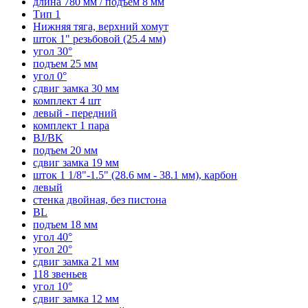
длина 780 мм / подъем 8 мм
Тип 1
Нижняя тяга, верхний хомут
шток 1" резьбовой (25.4 мм)
угол 30°
подъем 25 мм
угол 0°
сдвиг замка 30 мм
комплект 4 шт
левый - передний
комплект 1 пара
BJ/BK
подъем 20 мм
сдвиг замка 19 мм
шток 1 1/8"-1.5" (28.6 мм - 38.1 мм), карбон
левый
стенка двойная, без пистона
BL
подъем 18 мм
угол 40°
угол 20°
сдвиг замка 21 мм
118 звеньев
угол 10°
сдвиг замка 12 мм