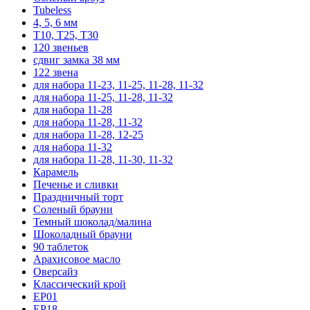
Tubeless
4, 5, 6 мм
T10, T25, T30
120 звеньев
сдвиг замка 38 мм
122 звена
для набора 11-23, 11-25, 11-28, 11-32
для набора 11-25, 11-28, 11-32
для набора 11-28
для набора 11-28, 11-32
для набора 11-28, 12-25
для набора 11-32
для набора 11-28, 11-30, 11-32
Карамель
Печенье и сливки
Праздничный торт
Соленый брауни
Темный шоколад/малина
Шоколадный брауни
90 таблеток
Арахисовое масло
Оверсайз
Классический крой
EP01
EP18