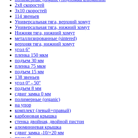
2х8 скоростей
3х10 скоростей
114 звеньев
Универсальная тяга, верхний хомут
Универсальная тяга, нижний хомут
Нижняя тяга, нижний хомут
металлизированные (sintered)
верхняя тяга, нижний хомут
угол 6°
пленка 150 мкм
подъем 30 мм
пленка 75 мкм
подъем 15 мм
138 звеньев
угол 0° - 50°
подъем 8 мм
сдвиг замка 0 мм
полимерные (organic)
на упор
комплект (левый+правый)
карбоновая крышка
стенка двойная, двойной пистон
алюминиевая крышка
сдвиг замка -10/+20 мм