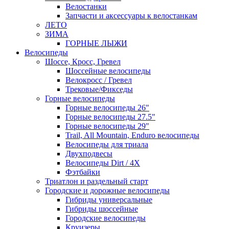
Велостанки
Запчасти и аксессуары к велостанкам
ЛЕТО
ЗИМА
ГОРНЫЕ ЛЫЖИ
Велосипеды
Шоссе, Кросс, Гревел
Шоссейные велосипеды
Велокросс / Гревел
Трековые/Фикседы
Горные велосипеды
Горные велосипеды 26"
Горные велосипеды 27.5"
Горные велосипеды 29"
Trail, All Mountain, Enduro велосипеды
Велосипеды для триала
Двухподвесы
Велосипеды Dirt / 4X
Фэтбайки
Триатлон и раздельный старт
Городские и дорожные велосипеды
Гибриды универсальные
Гибриды шоссейные
Городские велосипеды
Круизеры