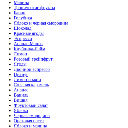
Малина
Тропические фрукты
Банан
Голубика
Яблоко и черная смородина
Шоколад
Красные ягоды
Эспрессо
Ананас-Манго
Клубника-Лайм
Лимон
Розовый грейпфрут
Ягоды
Двойной эспрессо
Цитрус
Лимон и мята
Соленая карамель
Ананас
Ваниль
Вишня
Фруктовый салат
Яблоко
Черная смородина
Ореховая паста
Яблоко и малина