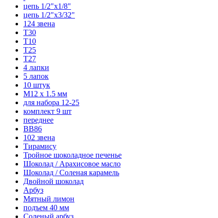
цепь 1/2"x1/8"
цепь 1/2"x3/32"
124 звена
T30
T10
T25
T27
4 лапки
5 лапок
10 штук
М12 x 1.5 мм
для набора 12-25
комплект 9 шт
переднее
BB86
102 звена
Тирамису
Тройное шоколадное печенье
Шоколад / Арахисовое масло
Шоколад / Соленая карамель
Двойной шоколад
Арбуз
Мятный лимон
подъем 40 мм
Соленый арбуз