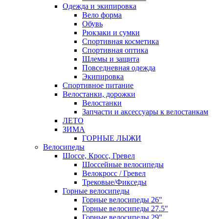
Одежда и экипировка
Вело форма
Обувь
Рюкзаки и сумки
Спортивная косметика
Спортивная оптика
Шлемы и защита
Повседневная одежда
Экипировка
Спортивное питание
Велостанки, дорожки
Велостанки
Запчасти и аксессуары к велостанкам
ЛЕТО
ЗИМА
ГОРНЫЕ ЛЫЖИ
Велосипеды
Шоссе, Кросс, Гревел
Шоссейные велосипеды
Велокросс / Гревел
Трековые/Фикседы
Горные велосипеды
Горные велосипеды 26"
Горные велосипеды 27.5"
Горные велосипеды 29"