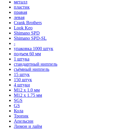
металл
пластик
правая
левая
Crank Brothers
Look Keo
Shimano SPD
Shimano SPD-SL
-
упаковка 1000 штук
подъем 60 мм
1 штука
стандартный ниппель
съёмный ниппель
15 штук
150 штук
4 штуки
М12 x 1.0 мм
М12 x 1.75 мм
SGS
GS
Кола
Тропик
Апельсин
Лимон и лайм