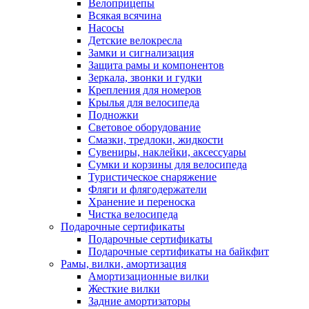
Велоприцепы
Всякая всячина
Насосы
Детские велокресла
Замки и сигнализация
Защита рамы и компонентов
Зеркала, звонки и гудки
Крепления для номеров
Крылья для велосипеда
Подножки
Световое оборудование
Смазки, тредлоки, жидкости
Сувениры, наклейки, аксессуары
Сумки и корзины для велосипеда
Туристическое снаряжение
Фляги и флягодержатели
Хранение и переноска
Чистка велосипеда
Подарочные сертификаты
Подарочные сертификаты
Подарочные сертификаты на байкфит
Рамы, вилки, амортизация
Амортизационные вилки
Жесткие вилки
Задние амортизаторы