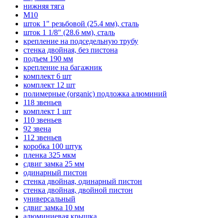
нижняя тяга
M10
шток 1" резьбовой (25.4 мм), сталь
шток 1 1/8" (28.6 мм), сталь
крепление на подседельную трубу
стенка двойная, без пистона
подъем 190 мм
крепление на багажник
комплект 6 шт
комплект 12 шт
полимерные (organic) подложка алюминий
118 звеньев
комплект 1 шт
110 звеньев
92 звена
112 звеньев
коробка 100 штук
пленка 325 мкм
сдвиг замка 25 мм
одинарный пистон
стенка двойная, одинарный пистон
стенка двойная, двойной пистон
универсальный
сдвиг замка 10 мм
алюминиевая крышка