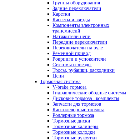
Группы оборудования
Задние переключатели
Каретки
Кассеты и звезды
Компоненты электронных
трансмиссий
Натяжители цепи
Передние переключатели
Переключатели на руле
Ременной привод
Рокринги и успокоители
Системы и звезды
Тросы, рубашки, расходники
Цепи
Тормозная система
V-brake тормоза
Гидравлические ободные системы
Дисковые тормоза - комплекты
Запчасти для тормозов
Кантилеверные тормоза
Роллерные тормоза
Тормозные диски
Тормозные калиперы
Тормозные колодки
Тормозные рукоятки