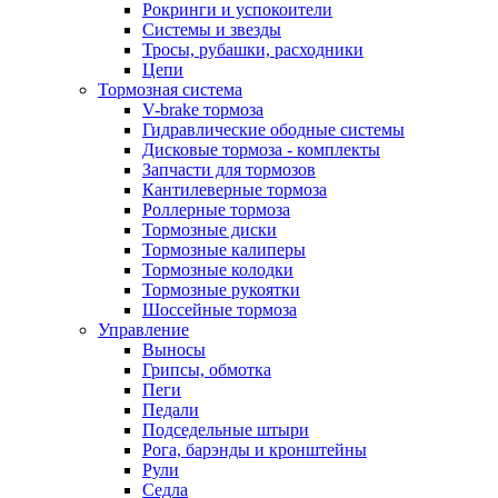
Рокринги и успокоители
Системы и звезды
Тросы, рубашки, расходники
Цепи
Тормозная система
V-brake тормоза
Гидравлические ободные системы
Дисковые тормоза - комплекты
Запчасти для тормозов
Кантилеверные тормоза
Роллерные тормоза
Тормозные диски
Тормозные калиперы
Тормозные колодки
Тормозные рукоятки
Шоссейные тормоза
Управление
Выносы
Грипсы, обмотка
Пеги
Педали
Подседельные штыри
Рога, барэнды и кронштейны
Рули
Седла