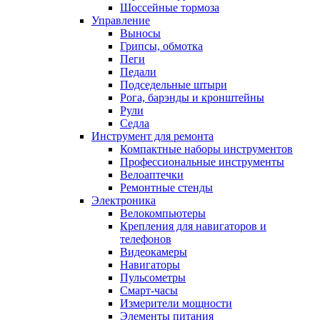
Шоссейные тормоза
Управление
Выносы
Грипсы, обмотка
Пеги
Педали
Подседельные штыри
Рога, барэнды и кронштейны
Рули
Седла
Инструмент для ремонта
Компактные наборы инструментов
Профессиональные инструменты
Велоаптечки
Ремонтные стенды
Электроника
Велокомпьютеры
Крепления для навигаторов и
телефонов
Видеокамеры
Навигаторы
Пульсометры
Смарт-часы
Измерители мощности
Элементы питания