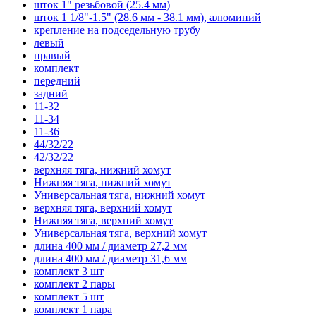
шток 1" резьбовой (25.4 мм)
шток 1 1/8"-1.5" (28.6 мм - 38.1 мм), алюминий
крепление на подседельную трубу
левый
правый
комплект
передний
задний
11-32
11-34
11-36
44/32/22
42/32/22
верхняя тяга, нижний хомут
Нижняя тяга, нижний хомут
Универсальная тяга, нижний хомут
верхняя тяга, верхний хомут
Нижняя тяга, верхний хомут
Универсальная тяга, верхний хомут
длина 400 мм / диаметр 27,2 мм
длина 400 мм / диаметр 31,6 мм
комплект 3 шт
комплект 2 пары
комплект 5 шт
комплект 1 пара