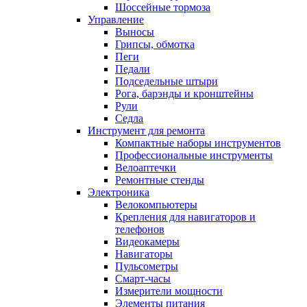
Шоссейные тормоза
Управление
Выносы
Грипсы, обмотка
Пеги
Педали
Подседельные штыри
Рога, барэнды и кронштейны
Рули
Седла
Инструмент для ремонта
Компактные наборы инструментов
Профессиональные инструменты
Велоаптечки
Ремонтные стенды
Электроника
Велокомпьютеры
Крепления для навигаторов и
телефонов
Видеокамеры
Навигаторы
Пульсометры
Смарт-часы
Измерители мощности
Элементы питания