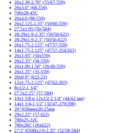
26x2.30-2.70" (55/67-559)
26x3.0" (68-559)
700x28-45C
26x4.0 (98-559)
26x2.125-2.35" (50/60-559)
27.5x1.95 (50-584)
28-29x1.9-2.35" (50/58-622)
28-29x1.9-2.3" (50/56-622)
26x1.75-2.125" (47/57-559)
14x1.75-2.125" (47/57-254/263)
26x1.95" (50x559)
26x2.35" (58-559)
26x1.00-1.50" (26/40-559)
26x1.35" (35-559)
26x0,9" (622-23)
12x1.75-2.125" (47/62-203)
8x1/2-1 3/4"
27.5x2.25" (57-584)
10x1 5/8 и 12x1/2-2 1/4" (44-62 мм)
14x1 1/4-1 1/2" (32/47-279/298)
26"/650ммx20-25мм
29x2.25" (57-622)
700x25-32C
700x26C (26x622)
27.5"/650Bx2.0-2.35" (52/58-584)