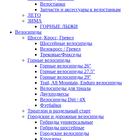
Велостанки
Запчасти и аксессуары к велостанкам
ЛЕТО
ЗИМА
ГОРНЫЕ ЛЫЖИ
Велосипеды
Шоссе, Кросс, Гревел
Шоссейные велосипеды
Велокросс / Гревел
Трековые/Фикседы
Горные велосипеды
Горные велосипеды 26"
Горные велосипеды 27.5"
Горные велосипеды 29"
Trail, All Mountain, Enduro велосипеды
Велосипеды для триала
Двухподвесы
Велосипеды Dirt / 4X
Фэтбайки
Триатлон и раздельный старт
Городские и дорожные велосипеды
Гибриды универсальные
Гибриды шоссейные
Городские велосипеды
Круизеры