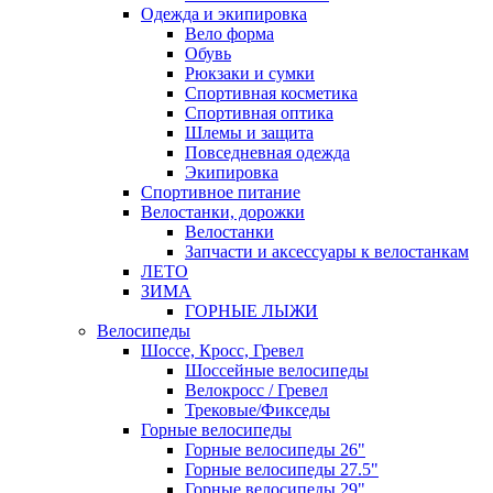
Одежда и экипировка
Вело форма
Обувь
Рюкзаки и сумки
Спортивная косметика
Спортивная оптика
Шлемы и защита
Повседневная одежда
Экипировка
Спортивное питание
Велостанки, дорожки
Велостанки
Запчасти и аксессуары к велостанкам
ЛЕТО
ЗИМА
ГОРНЫЕ ЛЫЖИ
Велосипеды
Шоссе, Кросс, Гревел
Шоссейные велосипеды
Велокросс / Гревел
Трековые/Фикседы
Горные велосипеды
Горные велосипеды 26"
Горные велосипеды 27.5"
Горные велосипеды 29"