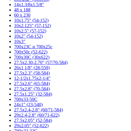
14x1.3/8x1.5/8"
48 x 188
60 x 230
10x1.75" (54-152)
10x2.125" (57-152)
10x2.5" (57-152)
10x2" (54-152)
10x3"
700x23C и 700x25c
700x50c (52-622)
700x30C (30x622)
27.5x2.30-2.70" (57/70-584)
26x1 1/8" (28-559)
27.5x2.3" (58-584)
12-1/2x1.75x2-1/4"
27.5x2.6" (65-584)
27.5x2.8" (70-584)
27.5x1.25" (32-584)
700x33-50C
24x1" (23-540)
27.5x2.4-2.8" (60/71-584)
29x2.4-2.8" (60/71-622)
27.5x2.05" (52-584)
29x2.05" (52-622)
700x23-32C