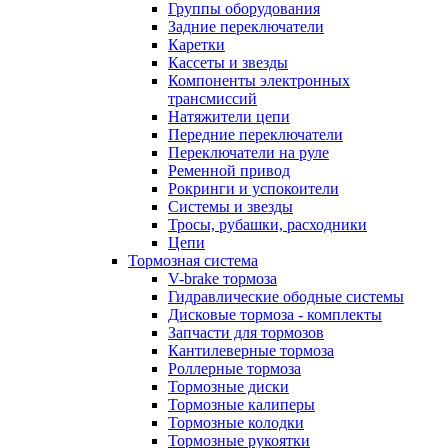
Группы оборудования
Задние переключатели
Каретки
Кассеты и звезды
Компоненты электронных
трансмиссий
Натяжители цепи
Передние переключатели
Переключатели на руле
Ременной привод
Рокринги и успокоители
Системы и звезды
Тросы, рубашки, расходники
Цепи
Тормозная система
V-brake тормоза
Гидравлические ободные системы
Дисковые тормоза - комплекты
Запчасти для тормозов
Кантилеверные тормоза
Роллерные тормоза
Тормозные диски
Тормозные калиперы
Тормозные колодки
Тормозные рукоятки