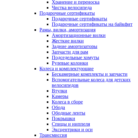
Хранение и переноска
Чистка велосипеда
Подарочные сертификаты
Подарочные сертификаты
Подарочные сертификаты на байкфит
Рамы, вилки, амортизация
Амортизационные вилки
Жесткие вилки
Задние амортизаторы
Запчасти для рам
Подседельные хомуты
Рулевые колонки
Колеса и комплектующие
Бескамерные комплекты и запчасти
Вспомогательные колеса для детских
велосипедов
Втулки
Камеры
Колеса в сборе
Обода
Ободные ленты
Покрышки
Спицы и ниппеля
Эксцентрики и оси
Трансмиссия