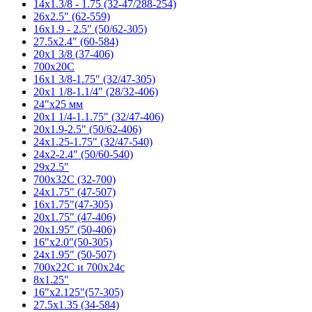
14x1.3/8 - 1.75 (32-47/288-254)
26x2.5" (62-559)
16x1.9 - 2.5" (50/62-305)
27.5x2.4" (60-584)
20x1 3/8 (37-406)
700x20C
16x1 3/8-1.75" (32/47-305)
20x1 1/8-1.1/4" (28/32-406)
24"x25 мм
20x1 1/4-1.1.75" (32/47-406)
20x1.9-2.5" (50/62-406)
24x1.25-1.75" (32/47-540)
24x2-2.4" (50/60-540)
29x2.5"
700x32C (32-700)
24x1.75" (47-507)
16x1.75"(47-305)
20x1.75" (47-406)
20x1.95" (50-406)
16"x2.0"(50-305)
24x1.95" (50-507)
700x22C и 700x24c
8x1.25"
16"x2.125"(57-305)
27.5x1.35 (34-584)