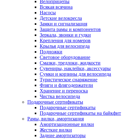
Велоприцепы
Всякая всячина
Насосы
Детские велокресла
Замки и сигнализация
Защита рамы и компонентов
Зеркала, звонки и гудки
Крепления для номеров
Крылья для велосипеда
Подножки
Световое оборудование
Смазки, тредлоки, жидкости
Сувениры, наклейки, аксессуары
Сумки и корзины для велосипеда
Туристическое снаряжение
Фляги и флягодержатели
Хранение и переноска
Чистка велосипеда
Подарочные сертификаты
Подарочные сертификаты
Подарочные сертификаты на байкфит
Рамы, вилки, амортизация
Амортизационные вилки
Жесткие вилки
Задние амортизаторы