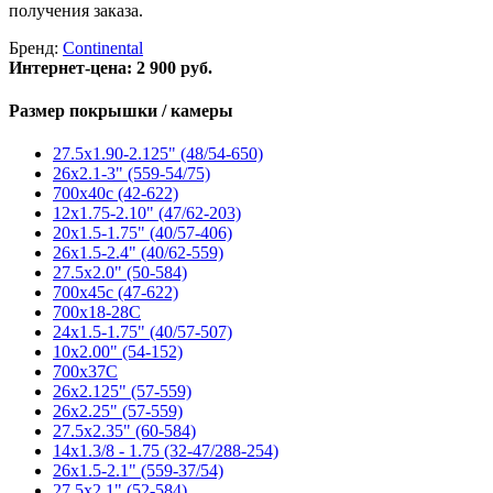
получения заказа.
Бренд:
Continental
Интернет-цена:
2 900 руб.
Размер покрышки / камеры
27.5x1.90-2.125" (48/54-650)
26x2.1-3" (559-54/75)
700x40c (42-622)
12x1.75-2.10" (47/62-203)
20x1.5-1.75" (40/57-406)
26x1.5-2.4" (40/62-559)
27.5x2.0" (50-584)
700x45c (47-622)
700x18-28C
24x1.5-1.75" (40/57-507)
10x2.00" (54-152)
700x37C
26x2.125" (57-559)
26x2.25" (57-559)
27.5x2.35" (60-584)
14x1.3/8 - 1.75 (32-47/288-254)
26x1.5-2.1" (559-37/54)
27.5x2.1" (52-584)