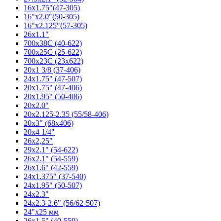
16x1.75"(47-305)
16"x2.0"(50-305)
16"x2.125"(57-305)
26x1.1"
700x38C (40-622)
700x25C (25-622)
700x23C (23x622)
20x1 3/8 (37-406)
24x1.75" (47-507)
20x1.75" (47-406)
20x1.95" (50-406)
20x2.0"
20x2.125-2.35 (55/58-406)
20x3" (68x406)
20x4 1/4"
26x2,25"
29x2.1" (54-622)
26x2.1" (54-559)
26x1.6" (42-559)
24x1.375" (37-540)
24x1.95" (50-507)
24x2.3"
24x2.3-2.6" (56/62-507)
24"x25 мм
26x1.5" (40-559)