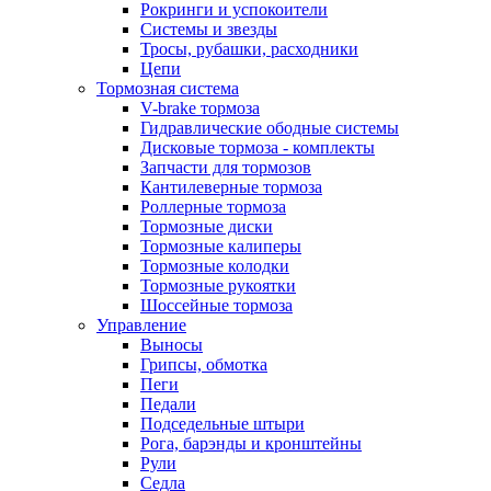
Рокринги и успокоители
Системы и звезды
Тросы, рубашки, расходники
Цепи
Тормозная система
V-brake тормоза
Гидравлические ободные системы
Дисковые тормоза - комплекты
Запчасти для тормозов
Кантилеверные тормоза
Роллерные тормоза
Тормозные диски
Тормозные калиперы
Тормозные колодки
Тормозные рукоятки
Шоссейные тормоза
Управление
Выносы
Грипсы, обмотка
Пеги
Педали
Подседельные штыри
Рога, барэнды и кронштейны
Рули
Седла