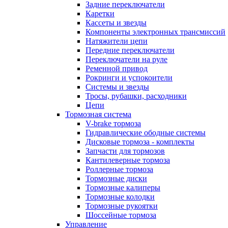
Задние переключатели
Каретки
Кассеты и звезды
Компоненты электронных трансмиссий
Натяжители цепи
Передние переключатели
Переключатели на руле
Ременной привод
Рокринги и успокоители
Системы и звезды
Тросы, рубашки, расходники
Цепи
Тормозная система
V-brake тормоза
Гидравлические ободные системы
Дисковые тормоза - комплекты
Запчасти для тормозов
Кантилеверные тормоза
Роллерные тормоза
Тормозные диски
Тормозные калиперы
Тормозные колодки
Тормозные рукоятки
Шоссейные тормоза
Управление