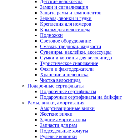
Детские велокресла
Замки и сигнализация
Защита рамы и компонентов
Зеркала, звонки и гудки
Крепления для номеров
Крылья для велосипеда
Подножки
Световое оборудование
Смазки, тредлоки, жидкости
Сувениры, наклейки, аксессуары
Сумки и корзины для велосипеда
Туристическое снаряжение
Фляги и флягодержатели
Хранение и переноска
Чистка велосипеда
Подарочные сертификаты
Подарочные сертификаты
Подарочные сертификаты на байкфит
Рамы, вилки, амортизация
Амортизационные вилки
Жесткие вилки
Задние амортизаторы
Запчасти для рам
Подседельные хомуты
Рулевые колонки