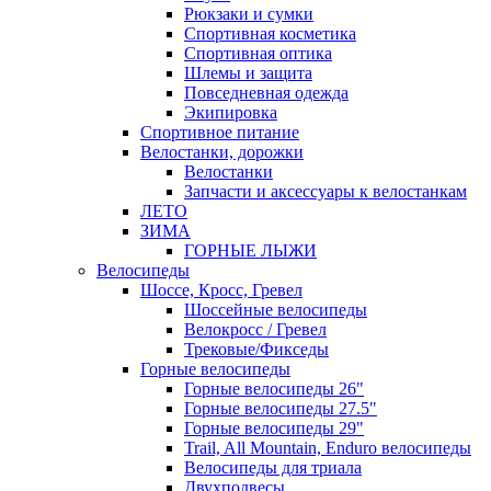
Рюкзаки и сумки
Спортивная косметика
Спортивная оптика
Шлемы и защита
Повседневная одежда
Экипировка
Спортивное питание
Велостанки, дорожки
Велостанки
Запчасти и аксессуары к велостанкам
ЛЕТО
ЗИМА
ГОРНЫЕ ЛЫЖИ
Велосипеды
Шоссе, Кросс, Гревел
Шоссейные велосипеды
Велокросс / Гревел
Трековые/Фикседы
Горные велосипеды
Горные велосипеды 26"
Горные велосипеды 27.5"
Горные велосипеды 29"
Trail, All Mountain, Enduro велосипеды
Велосипеды для триала
Двухподвесы