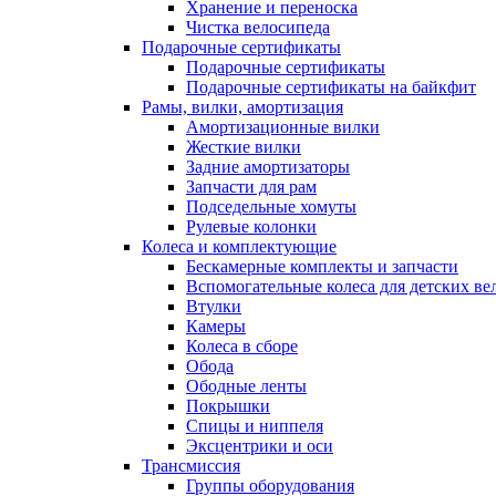
Хранение и переноска
Чистка велосипеда
Подарочные сертификаты
Подарочные сертификаты
Подарочные сертификаты на байкфит
Рамы, вилки, амортизация
Амортизационные вилки
Жесткие вилки
Задние амортизаторы
Запчасти для рам
Подседельные хомуты
Рулевые колонки
Колеса и комплектующие
Бескамерные комплекты и запчасти
Вспомогательные колеса для детских ве
Втулки
Камеры
Колеса в сборе
Обода
Ободные ленты
Покрышки
Спицы и ниппеля
Эксцентрики и оси
Трансмиссия
Группы оборудования