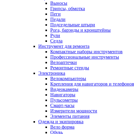
Выносы
Грипсы, обмотка
Пеги
Педали
Подседельные штыри
Рога, барэнды и кронштейны
Рули
Седла
Инструмент для ремонта
Компактные наборы инструментов
Профессиональные инструменты
Велоаптечки
Ремонтные стенды
Электроника
Велокомпьютеры
Крепления для навигаторов и телефоно
Видеокамеры
Навигаторы
Пульсометры
Смарт-часы
Измерители мощности
Элементы питания
Одежда и экипировка
Вело форма
Обувь