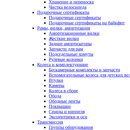
Хранение и переноска
Чистка велосипеда
Подарочные сертификаты
Подарочные сертификаты
Подарочные сертификаты на байкфит
Рамы, вилки, амортизация
Амортизационные вилки
Жесткие вилки
Задние амортизаторы
Запчасти для рам
Подседельные хомуты
Рулевые колонки
Колеса и комплектующие
Бескамерные комплекты и запчасти
Вспомогательные колеса для детских ве
Втулки
Камеры
Колеса в сборе
Обода
Ободные ленты
Покрышки
Спицы и ниппеля
Эксцентрики и оси
Трансмиссия
Группы оборудования