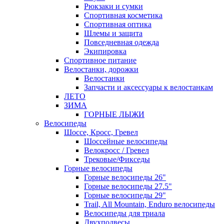
Рюкзаки и сумки
Спортивная косметика
Спортивная оптика
Шлемы и защита
Повседневная одежда
Экипировка
Спортивное питание
Велостанки, дорожки
Велостанки
Запчасти и аксессуары к велостанкам
ЛЕТО
ЗИМА
ГОРНЫЕ ЛЫЖИ
Велосипеды
Шоссе, Кросс, Гревел
Шоссейные велосипеды
Велокросс / Гревел
Трековые/Фикседы
Горные велосипеды
Горные велосипеды 26"
Горные велосипеды 27.5"
Горные велосипеды 29"
Trail, All Mountain, Enduro велосипеды
Велосипеды для триала
Двухподвесы