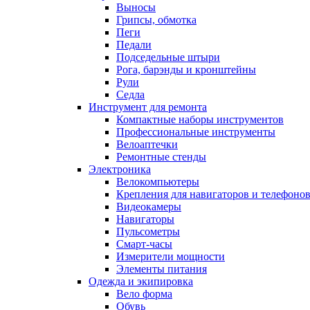
Выносы
Грипсы, обмотка
Пеги
Педали
Подседельные штыри
Рога, барэнды и кронштейны
Рули
Седла
Инструмент для ремонта
Компактные наборы инструментов
Профессиональные инструменты
Велоаптечки
Ремонтные стенды
Электроника
Велокомпьютеры
Крепления для навигаторов и телефоно
Видеокамеры
Навигаторы
Пульсометры
Смарт-часы
Измерители мощности
Элементы питания
Одежда и экипировка
Вело форма
Обувь