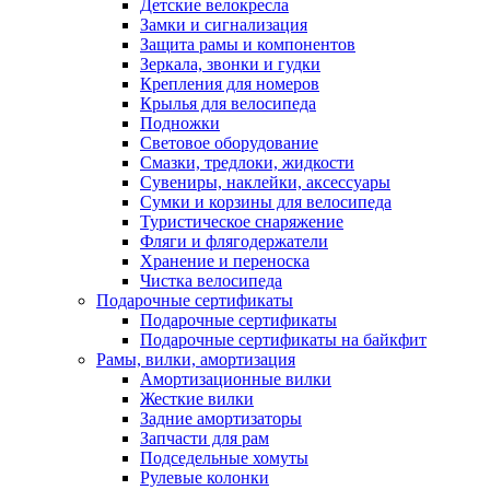
Детские велокресла
Замки и сигнализация
Защита рамы и компонентов
Зеркала, звонки и гудки
Крепления для номеров
Крылья для велосипеда
Подножки
Световое оборудование
Смазки, тредлоки, жидкости
Сувениры, наклейки, аксессуары
Сумки и корзины для велосипеда
Туристическое снаряжение
Фляги и флягодержатели
Хранение и переноска
Чистка велосипеда
Подарочные сертификаты
Подарочные сертификаты
Подарочные сертификаты на байкфит
Рамы, вилки, амортизация
Амортизационные вилки
Жесткие вилки
Задние амортизаторы
Запчасти для рам
Подседельные хомуты
Рулевые колонки