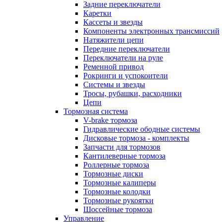
Задние переключатели
Каретки
Кассеты и звезды
Компоненты электронных трансмиссий
Натяжители цепи
Передние переключатели
Переключатели на руле
Ременной привод
Рокринги и успокоители
Системы и звезды
Тросы, рубашки, расходники
Цепи
Тормозная система
V-brake тормоза
Гидравлические ободные системы
Дисковые тормоза - комплекты
Запчасти для тормозов
Кантилеверные тормоза
Роллерные тормоза
Тормозные диски
Тормозные калиперы
Тормозные колодки
Тормозные рукоятки
Шоссейные тормоза
Управление