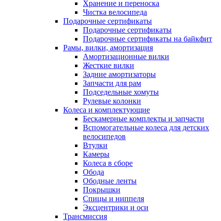
Хранение и переноска
Чистка велосипеда
Подарочные сертификаты
Подарочные сертификаты
Подарочные сертификаты на байкфит
Рамы, вилки, амортизация
Амортизационные вилки
Жесткие вилки
Задние амортизаторы
Запчасти для рам
Подседельные хомуты
Рулевые колонки
Колеса и комплектующие
Бескамерные комплекты и запчасти
Вспомогательные колеса для детских
велосипедов
Втулки
Камеры
Колеса в сборе
Обода
Ободные ленты
Покрышки
Спицы и ниппеля
Эксцентрики и оси
Трансмиссия