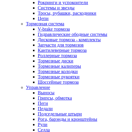
Рокринги и успокоители
Системы и звезды
Тросы, рубашки, расходники
Цепи
Тормозная система
V-brake тормоза
Гидравлические ободные системы
Дисковые тормоза - комплекты
Запчасти для тормозов
Кантилеверные тормоза
Роллерные тормоза
Тормозные диски
Тормозные калиперы
Тормозные колодки
Тормозные рукоятки
Шоссейные тормоза
Управление
Выносы
Грипсы, обмотка
Пеги
Педали
Подседельные штыри
Рога, барэнды и кронштейны
Рули
Седла