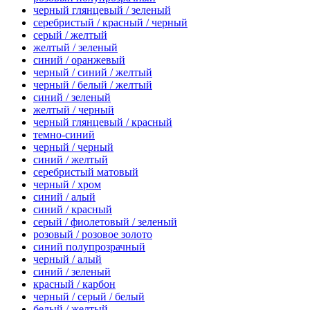
черный глянцевый / зеленый
серебристый / красный / черный
серый / желтый
желтый / зеленый
синий / оранжевый
черный / синий / желтый
черный / белый / желтый
синий / зеленый
желтый / черный
черный глянцевый / красный
темно-синий
черный / черный
синий / желтый
серебристый матовый
черный / хром
синий / алый
синий / красный
серый / фиолетовый / зеленый
розовый / розовое золото
синий полупрозрачный
черный / алый
синий / зеленый
красный / карбон
черный / серый / белый
белый / желтый