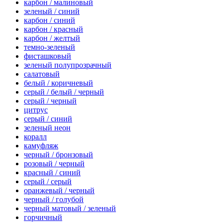
карбон / малиновый
зеленый / синий
карбон / синий
карбон / красный
карбон / желтый
темно-зеленый
фисташковый
зеленый полупрозрачный
салатовый
белый / коричневый
серый / белый / черный
серый / черный
цитрус
серый / синий
зеленый неон
коралл
камуфляж
черный / бронзовый
розовый / черный
красный / синий
серый / серый
оранжевый / черный
черный / голубой
черный матовый / зеленый
горчичный