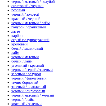
черный матовый / голубой
салатовый / черный
розовый
черный / золотой
красный / черный
черный матовый / лайм
голубой / оранжевый
латте
карбон
серый полупрозрачный
кремовый
белый / малиновый
лайм
черный матовый
белый / лайм
угольный / красный
черный / серый / зеленый
зеленый / голубой
черный / фиолетовый
темно-бордовый
зеленый / оранжевый
черный / бирюзовый
черный матовый / желтый
черный / лайм
красный / зеленый