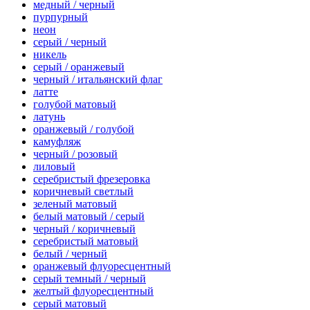
медный / черный
пурпурный
неон
серый / черный
никель
серый / оранжевый
черный / итальянский флаг
латте
голубой матовый
латунь
оранжевый / голубой
камуфляж
черный / розовый
лиловый
серебристый фрезеровка
коричневый светлый
зеленый матовый
белый матовый / серый
черный / коричневый
серебристый матовый
белый / черный
оранжевый флуоресцентный
серый темный / черный
желтый флуоресцентный
серый матовый