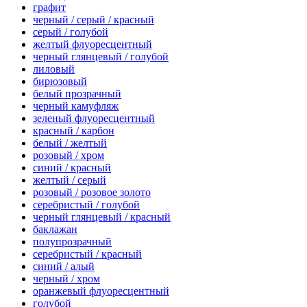
графит
черный / серый / красный
серый / голубой
желтый флуоресцентный
черный глянцевый / голубой
лиловый
бирюзовый
белый прозрачный
черный камуфляж
зеленый флуоресцентный
красный / карбон
белый / желтый
розовый / хром
синий / красный
желтый / серый
розовый / розовое золото
серебристый / голубой
черный глянцевый / красный
баклажан
полупрозрачный
серебристый / красный
синий / алый
черный / хром
оранжевый флуоресцентный
голубой