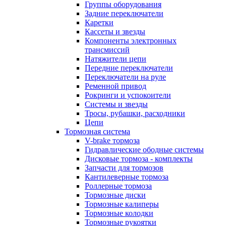
Группы оборудования
Задние переключатели
Каретки
Кассеты и звезды
Компоненты электронных
трансмиссий
Натяжители цепи
Передние переключатели
Переключатели на руле
Ременной привод
Рокринги и успокоители
Системы и звезды
Тросы, рубашки, расходники
Цепи
Тормозная система
V-brake тормоза
Гидравлические ободные системы
Дисковые тормоза - комплекты
Запчасти для тормозов
Кантилеверные тормоза
Роллерные тормоза
Тормозные диски
Тормозные калиперы
Тормозные колодки
Тормозные рукоятки