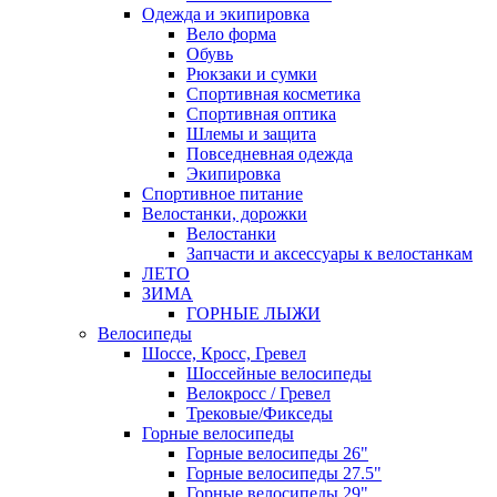
Одежда и экипировка
Вело форма
Обувь
Рюкзаки и сумки
Спортивная косметика
Спортивная оптика
Шлемы и защита
Повседневная одежда
Экипировка
Спортивное питание
Велостанки, дорожки
Велостанки
Запчасти и аксессуары к велостанкам
ЛЕТО
ЗИМА
ГОРНЫЕ ЛЫЖИ
Велосипеды
Шоссе, Кросс, Гревел
Шоссейные велосипеды
Велокросс / Гревел
Трековые/Фикседы
Горные велосипеды
Горные велосипеды 26"
Горные велосипеды 27.5"
Горные велосипеды 29"