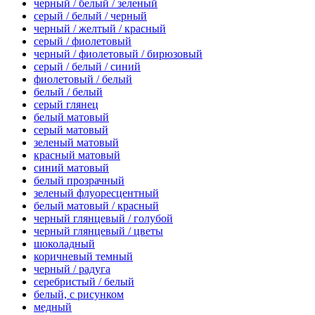
черный / белый / зеленый
серый / белый / черный
черный / желтый / красный
серый / фиолетовый
черный / фиолетовый / бирюзовый
серый / белый / синий
фиолетовый / белый
белый / белый
серый глянец
белый матовый
серый матовый
зеленый матовый
красный матовый
синий матовый
белый прозрачный
зеленый флуоресцентный
белый матовый / красный
черный глянцевый / голубой
черный глянцевый / цветы
шоколадный
коричневый темный
черный / радуга
серебристый / белый
белый, с рисунком
медный