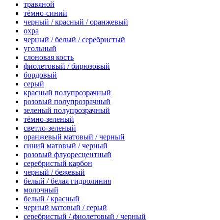
травяной
тёмно-синий
черный / красный / оранжевый
охра
черный / белый / серебристый
угольный
слоновая кость
фиолетовый / бирюзовый
бордовый
серый
красный полупрозрачный
розовый полупрозрачный
зеленый полупрозрачный
тёмно-зеленый
светло-зеленый
оранжевый матовый / черный
синий матовый / черный
розовый флуоресцентный
серебристый карбон
черный / бежевый
белый / белая гидролиния
молочный
белый / красный
черный матовый / серый
серебристый / фиолетовый / черный