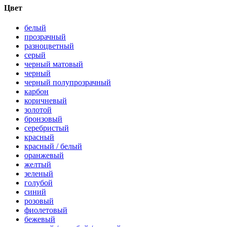
Цвет
белый
прозрачный
разноцветный
серый
черный матовый
черный
черный полупрозрачный
карбон
коричневый
золотой
бронзовый
серебристый
красный
красный / белый
оранжевый
желтый
зеленый
голубой
синий
розовый
фиолетовый
бежевый