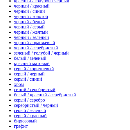
красный / голубой / черный
черный / красный
черный / синий
черный / золотой
черный / белый
черный / серый
черный / желтый
черный / зеленый
черный / оранжевый
черный / серебристый
зеленый / голубой / черный
белый / зеленый
красный матовый
серый / коричневый
серый / черный
серый / синий
хром
синий / серебристый
белый / красный / серебристый
серый / серебро
серебристый / черный
серый / зеленый
серый / красный
бирюзовый
графит