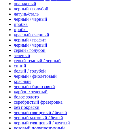
оранжевый
черный / голубой
латунь/сталь
черный / черный
пробка
пробка
красный / черный
черный / графит
черный / черный
серый / голубой
зеленый
серый темный / черный
синий
белый / голубой
черный / фиолетовый
красный
черный / бирюзовый
карбон / зеленый
белое золото
серебристый фрезеровка
без покраски
черный глянцевый / белый
черный матовый / белый
черный глянцевый / желтый
розовый полупрозрачный