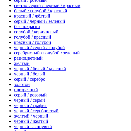
серый / розовый
светло-серый / черный / красный
белый / голубой / красный
красный / жёлтый
серый / черный / зеленый
без покраски
голубой / коричневый
голубой / красный
красный / голубой
черный / серый / голубой
серебристый / голубой / зеленый
разноцветный
желтый
черный / белый / красный
черный / белый
серый / серебро
золотой
прозрачный
серый / розовый
черный / серый
черный / графит
черный / серебристый
желтый / черный
черный / желтый
черный глянцевый