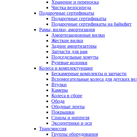
Хранение и переноска
Чистка велосипеда
Подарочные сертификаты
Подарочные сертификаты
Подарочные сертификаты на байкфит
Рамы, вилки, амортизация
Амортизационные вилки
Жесткие вилки
Задние амортизаторы
Запчасти для рам
Подседельные хомуты
Рулевые колонки
Колеса и комплектующие
Бескамерные комплекты и запчасти
Вспомогательные колеса для детских ве
Втулки
Камеры
Колеса в сборе
Обода
Ободные ленты
Покрышки
Спицы и ниппеля
Эксцентрики и оси
Трансмиссия
Группы оборудования