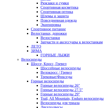
Рюкзаки и сумки
Спортивная косметика
Спортивная оптика
Шлемы и защита
Повседневная одежда
Экипировка
Спортивное питание
Велостанки, дорожки
Велостанки
Запчасти и аксессуары к велостанкам
ЛЕТО
ЗИМА
ГОРНЫЕ ЛЫЖИ
Велосипеды
Шоссе, Кросс, Гревел
Шоссейные велосипеды
Велокросс / Гревел
Трековые/Фикседы
Горные велосипеды
Горные велосипеды 26"
Горные велосипеды 27.5"
Горные велосипеды 29"
Trail, All Mountain, Enduro велосипеды
Велосипеды для триала
Двухподвесы