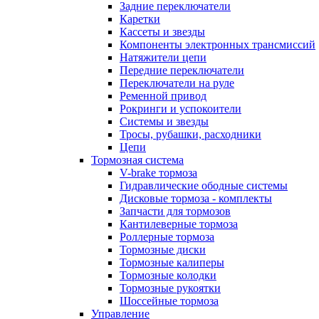
Задние переключатели
Каретки
Кассеты и звезды
Компоненты электронных трансмиссий
Натяжители цепи
Передние переключатели
Переключатели на руле
Ременной привод
Рокринги и успокоители
Системы и звезды
Тросы, рубашки, расходники
Цепи
Тормозная система
V-brake тормоза
Гидравлические ободные системы
Дисковые тормоза - комплекты
Запчасти для тормозов
Кантилеверные тормоза
Роллерные тормоза
Тормозные диски
Тормозные калиперы
Тормозные колодки
Тормозные рукоятки
Шоссейные тормоза
Управление