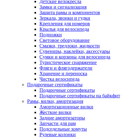
Детские велокресла
Замки и сигнализация
Защита рамы и компонентов
Зеркала, звонки и гудки
Крепления для номеров
Крылья для велосипеда
Подножки
Световое оборудование
Смазки, тредлоки, жидкости
Сувениры, наклейки, аксессуары
Сумки и корзины для велосипеда
Туристическое снаряжение
Фляги и флягодержатели
Хранение и переноска
Чистка велосипеда
Подарочные сертификаты
Подарочные сертификаты
Подарочные сертификаты на байкфит
Рамы, вилки, амортизация
Амортизационные вилки
Жесткие вилки
Задние амортизаторы
Запчасти для рам
Подседельные хомуты
Рулевые колонки