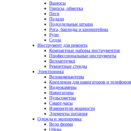
Выносы
Грипсы, обмотка
Пеги
Педали
Подседельные штыри
Рога, барэнды и кронштейны
Рули
Седла
Инструмент для ремонта
Компактные наборы инструментов
Профессиональные инструменты
Велоаптечки
Ремонтные стенды
Электроника
Велокомпьютеры
Крепления для навигаторов и телефоно
Видеокамеры
Навигаторы
Пульсометры
Смарт-часы
Измерители мощности
Элементы питания
Одежда и экипировка
Вело форма
Обувь