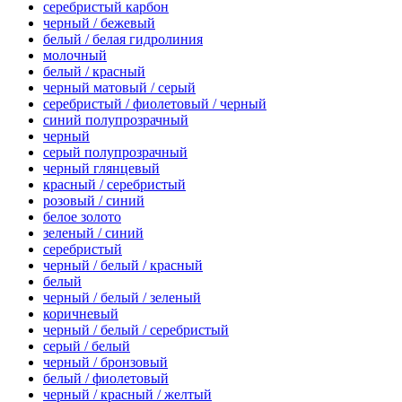
серебристый карбон
черный / бежевый
белый / белая гидролиния
молочный
белый / красный
черный матовый / серый
серебристый / фиолетовый / черный
синий полупрозрачный
черный
серый полупрозрачный
черный глянцевый
красный / серебристый
розовый / синий
белое золото
зеленый / синий
серебристый
черный / белый / красный
белый
черный / белый / зеленый
коричневый
черный / белый / серебристый
серый / белый
черный / бронзовый
белый / фиолетовый
черный / красный / желтый