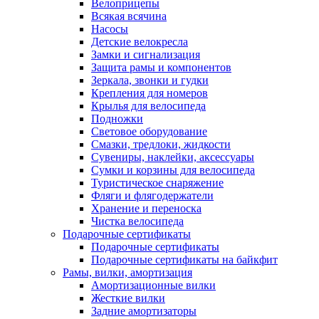
Велоприцепы
Всякая всячина
Насосы
Детские велокресла
Замки и сигнализация
Защита рамы и компонентов
Зеркала, звонки и гудки
Крепления для номеров
Крылья для велосипеда
Подножки
Световое оборудование
Смазки, тредлоки, жидкости
Сувениры, наклейки, аксессуары
Сумки и корзины для велосипеда
Туристическое снаряжение
Фляги и флягодержатели
Хранение и переноска
Чистка велосипеда
Подарочные сертификаты
Подарочные сертификаты
Подарочные сертификаты на байкфит
Рамы, вилки, амортизация
Амортизационные вилки
Жесткие вилки
Задние амортизаторы