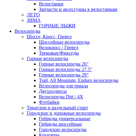
Велостанки
Запчасти и аксессуары к велостанкам
ЛЕТО
ЗИМА
ГОРНЫЕ ЛЫЖИ
Велосипеды
Шоссе, Кросс, Гревел
Шоссейные велосипеды
Велокросс / Гревел
Трековые/Фикседы
Горные велосипеды
Горные велосипеды 26"
Горные велосипеды 27.5"
Горные велосипеды 29"
Trail, All Mountain, Enduro велосипеды
Велосипеды для триала
Двухподвесы
Велосипеды Dirt / 4X
Фэтбайки
Триатлон и раздельный старт
Городские и дорожные велосипеды
Гибриды универсальные
Гибриды шоссейные
Городские велосипеды
Круизеры