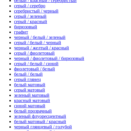
белый / красный / серебристый
серый / серебро
серебристый / черный
серый / зеленый
серый / красный
бирюзовый
графит
черный / белый / зеленый
серый / белый / черный
черный / желтый / красный
серый / фиолетовый
черный / фиолетовый / бирюзовый
серый / белый / синий
фиолетовый / белый
белый / белый
серый глянец
белый матовый
серый матовый
зеленый матовый
красный матовый
синий матовый
белый прозрачный
зеленый флуоресцентный
белый матовый / красный
черный глянцевый / голубой