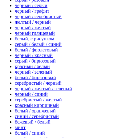
черный / серый
черный / графит
черный / серебристый
желтый / черный
черный / желтый
черный глянцевый
белый, с рисунком
серый / белый / синий
белый / фиолетовый
черный / красный
серый / бирюзовый
красный / белый
черный / зеленый
белый / бирюзовый
серебристый / черный
черный / желтый / зеленый
черный / синий
серебристый / желтый
красный кирпичный
белый / оранжевый
синий / серебристый
бежевый / белый
минт
белый / синий