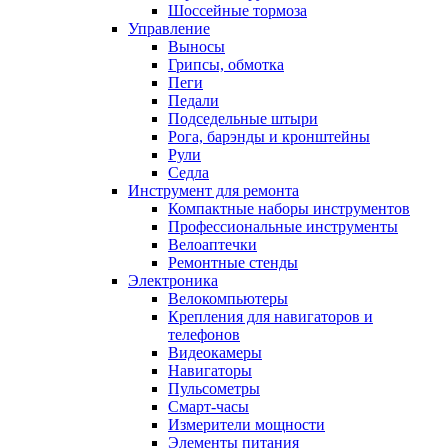
Шоссейные тормоза
Управление
Выносы
Грипсы, обмотка
Пеги
Педали
Подседельные штыри
Рога, барэнды и кронштейны
Рули
Седла
Инструмент для ремонта
Компактные наборы инструментов
Профессиональные инструменты
Велоаптечки
Ремонтные стенды
Электроника
Велокомпьютеры
Крепления для навигаторов и
телефонов
Видеокамеры
Навигаторы
Пульсометры
Смарт-часы
Измерители мощности
Элементы питания