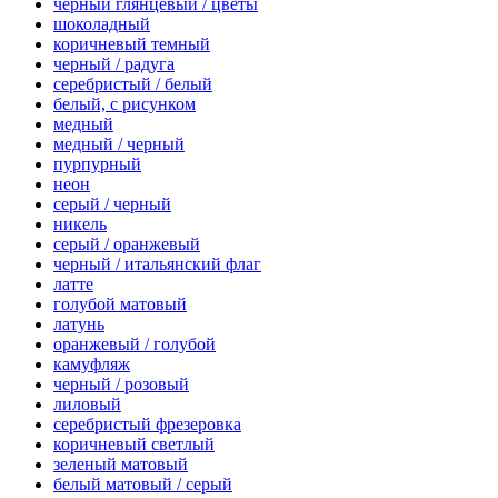
черный глянцевый / цветы
шоколадный
коричневый темный
черный / радуга
серебристый / белый
белый, с рисунком
медный
медный / черный
пурпурный
неон
серый / черный
никель
серый / оранжевый
черный / итальянский флаг
латте
голубой матовый
латунь
оранжевый / голубой
камуфляж
черный / розовый
лиловый
серебристый фрезеровка
коричневый светлый
зеленый матовый
белый матовый / серый