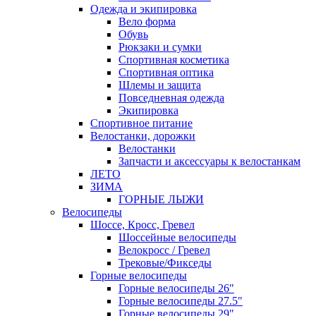
Одежда и экипировка
Вело форма
Обувь
Рюкзаки и сумки
Спортивная косметика
Спортивная оптика
Шлемы и защита
Повседневная одежда
Экипировка
Спортивное питание
Велостанки, дорожки
Велостанки
Запчасти и аксессуары к велостанкам
ЛЕТО
ЗИМА
ГОРНЫЕ ЛЫЖИ
Велосипеды
Шоссе, Кросс, Гревел
Шоссейные велосипеды
Велокросс / Гревел
Трековые/Фикседы
Горные велосипеды
Горные велосипеды 26"
Горные велосипеды 27.5"
Горные велосипеды 29"