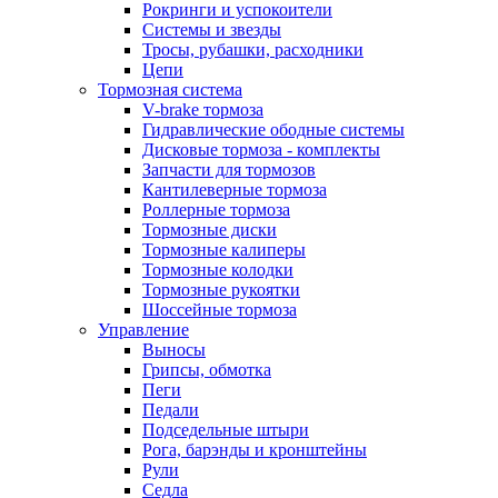
Рокринги и успокоители
Системы и звезды
Тросы, рубашки, расходники
Цепи
Тормозная система
V-brake тормоза
Гидравлические ободные системы
Дисковые тормоза - комплекты
Запчасти для тормозов
Кантилеверные тормоза
Роллерные тормоза
Тормозные диски
Тормозные калиперы
Тормозные колодки
Тормозные рукоятки
Шоссейные тормоза
Управление
Выносы
Грипсы, обмотка
Пеги
Педали
Подседельные штыри
Рога, барэнды и кронштейны
Рули
Седла