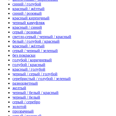
синий / голубой
красный / жёлтый
синий / розовый
красный кирпичный
черный камуфляж
красный / синий
серый / розовый
светло-серый / черный / красный
белый / голубой / красный
красный / жёлтый
серый / черный / зеленый
без покраски
голубой / коричневый
голубой / красный
красный / голубой
черный / серый / голубой
серебристый / голубой / зеленый
разноцветный
желтый
черный / белый / красный
черный / белый
серый / серебро
золотой
прозрачный
серый / розовый