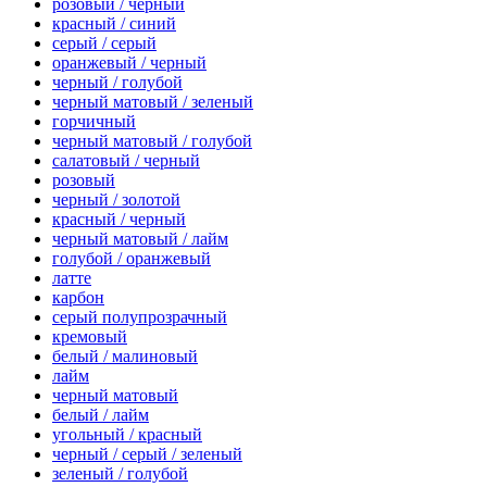
розовый / черный
красный / синий
серый / серый
оранжевый / черный
черный / голубой
черный матовый / зеленый
горчичный
черный матовый / голубой
салатовый / черный
розовый
черный / золотой
красный / черный
черный матовый / лайм
голубой / оранжевый
латте
карбон
серый полупрозрачный
кремовый
белый / малиновый
лайм
черный матовый
белый / лайм
угольный / красный
черный / серый / зеленый
зеленый / голубой