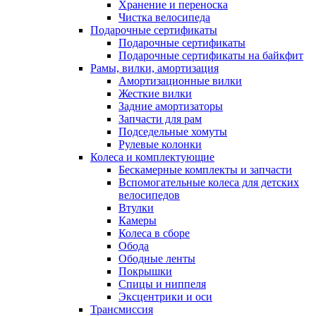
Хранение и переноска
Чистка велосипеда
Подарочные сертификаты
Подарочные сертификаты
Подарочные сертификаты на байкфит
Рамы, вилки, амортизация
Амортизационные вилки
Жесткие вилки
Задние амортизаторы
Запчасти для рам
Подседельные хомуты
Рулевые колонки
Колеса и комплектующие
Бескамерные комплекты и запчасти
Вспомогательные колеса для детских
велосипедов
Втулки
Камеры
Колеса в сборе
Обода
Ободные ленты
Покрышки
Спицы и ниппеля
Эксцентрики и оси
Трансмиссия