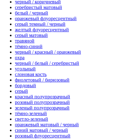
черный / коричневый
серебристый матовый
белый / черный
оранжевый флуоресцентный
серый темный / черный
желтый флуоресцентный
серый матовый
травяной
тёмно-синий
черный / красный / оранжевый
охра
черный / белый / серебристый
угольный
слоновая кость
фиолетовый / бирюзовый
бордовый
серый
красный полупрозрачный
розовый полупрозрачный
зеленый полупрозрачный
тёмно-зеленый
светло-зеленый
оранжевый матовый / черный
синий матовый / черный
розовый флуоресцентный