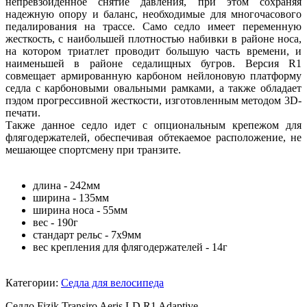
непревзойденное снятие давления, при этом сохраняя
надежную опору и баланс, необходимые для многочасового
педалирования на трассе. Само седло имеет переменную
жесткость, с наибольшей плотностью набивки в районе носа,
на котором триатлет проводит большую часть времени, и
наименьшей в районе седалищных бугров. Версия R1
совмещает армированную карбоном нейлоновую платформу
седла с карбоновыми овальными рамками, а также обладает
пэдом прогрессивной жесткости, изготовленным методом 3D-
печати.
Также данное седло идет с опциональным крепежом для
флягодержателей, обеспечивая обтекаемое расположение, не
мешающее спортсмену при транзите.
длина - 242мм
ширина - 135мм
ширина носа - 55мм
вес - 190г
стандарт рельс - 7x9мм
вес крепления для флягодержателей - 14г
Категории:
Седла для велосипеда
Седло Fizik Transiro Aeris LD R1 Adaptive