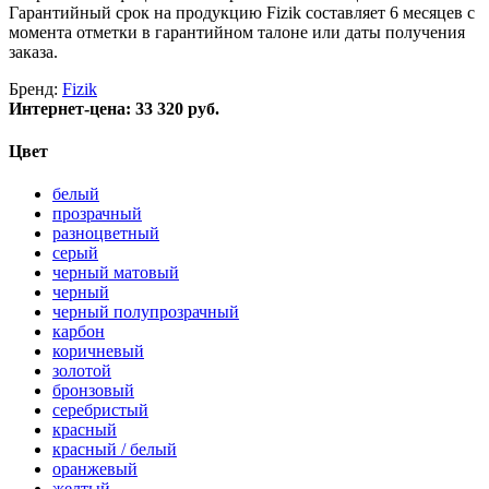
Гарантийный срок на продукцию Fizik составляет 6 месяцев с
момента отметки в гарантийном талоне или даты получения
заказа.
Бренд:
Fizik
Интернет-цена:
33 320 руб.
Цвет
белый
прозрачный
разноцветный
серый
черный матовый
черный
черный полупрозрачный
карбон
коричневый
золотой
бронзовый
серебристый
красный
красный / белый
оранжевый
желтый