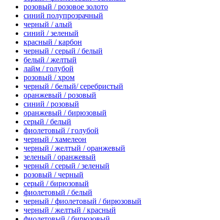
розовый / розовое золото
синий полупрозрачный
черный / алый
синий / зеленый
красный / карбон
черный / серый / белый
белый / желтый
лайм / голубой
розовый / хром
черный / белый/ серебристый
оранжевый / розовый
синий / розовый
оранжевый / бирюзовый
серый / белый
фиолетовый / голубой
черный / хамелеон
черный / желтый / оранжевый
зеленый / оранжевый
черный / серый / зеленый
розовый / черный
серый / бирюзовый
фиолетовый / белый
черный / фиолетовый / бирюзовый
черный / желтый / красный
фиолетовый / бирюзовый