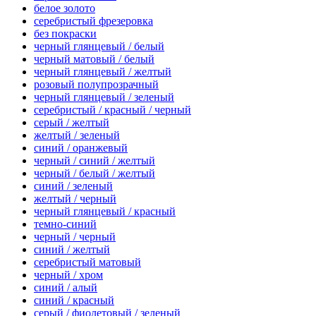
белое золото
серебристый фрезеровка
без покраски
черный глянцевый / белый
черный матовый / белый
черный глянцевый / желтый
розовый полупрозрачный
черный глянцевый / зеленый
серебристый / красный / черный
серый / желтый
желтый / зеленый
синий / оранжевый
черный / синий / желтый
черный / белый / желтый
синий / зеленый
желтый / черный
черный глянцевый / красный
темно-синий
черный / черный
синий / желтый
серебристый матовый
черный / хром
синий / алый
синий / красный
серый / фиолетовый / зеленый