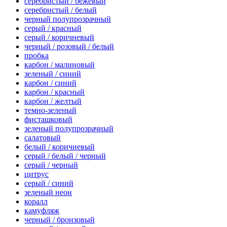
серебристый / бежевый
серебристый / белый
черный полупрозрачный
серый / красный
серый / коричневый
черный / розовый / белый
пробка
карбон / малиновый
зеленый / синий
карбон / синий
карбон / красный
карбон / желтый
темно-зеленый
фисташковый
зеленый полупрозрачный
салатовый
белый / коричневый
серый / белый / черный
серый / черный
цитрус
серый / синий
зеленый неон
коралл
камуфляж
черный / бронзовый