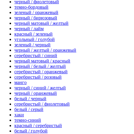
черный / фиолетовый
темно-бордовый
зеленый / оранжевый
черный / бирюзовый
черный матовый / желтый
черный / лайм
красный / зеленый
угольный / голубой
зеленый / черный
черный / желтый / оранжевый
серебристый / синий
черный матовый / красный
черный / белый / желтый
серебристый / оранжевый
серебристый / розовый
манго
черный / синий / желтый
черный / оранжевый
белый / черный
серебристый / фиолетовый
белый / серый
хаки
темно-синий
красный / серебристый
белый / голубой