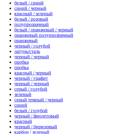
белый / синий
синий / черный
красный / зеленый
белый / розовый
полупрозрачный
белый / оранжевый / черный
оранжевый полупрозрачный
оранжевый
черный / голубой
латунь/сталь
черный / черный
пробка
пробка
красный / черный
черный / графит
черный / черный
серый / голубой
зеленый
серый темный / черный
синий
белый / голубой
черный / фиолетовый
красный
черный / бирюзовый
карбон / зеленый