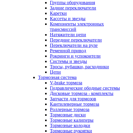
Группы оборудования
Задние переключатели
Каретки
Кассеты и звезды
Компоненты электронных
трансмиссий
Натяжители цепи
Передние переключатели
Переключатели на руле
Ременной привод
Рокринги и успокоители
Системы и звезды
Тросы, рубашки, расходники
Цепи
Тормозная система
V-brake тормоза
Гидравлические ободные системы
Дисковые тормоза - комплекты
Запчасти для тормозов
Кантилеверные тормоза
Роллерные тормоза
Тормозные диски
Тормозные калиперы
Тормозные колодки
Тормозные рукоятки