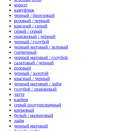
коралл
камуфляж
черный / бронзовый
розовый / черный
красный / синий
серый / серый
оранжевый / черный
черный / голубой
черный матовый / зеленый
горчичный
черный матовый / голубой
салатовый / черный
розовый
черный / золотой
красный / черный
черный матовый / лайм
голубой / оранжевый
латте
карбон
серый полупрозрачный
кремовый
белый / малиновый
лайм
черный матовый