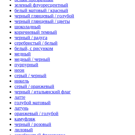
зеленый флуоресцентный
белый матовый / красный
черный глянцевый / голубой
черный глянцевый / цветы
шоколадный
коричневый темный
черный / радуга
серебристый / белый
белый, с рисунком
медный
медный / черный
пурпурный
неон
серый / черный
никель
серый / оранжевый
черный / итальянский флаг
латте
голубой матовый
латунь
оранжевый / голубой
камуфляж
черный / розовый
лиловый