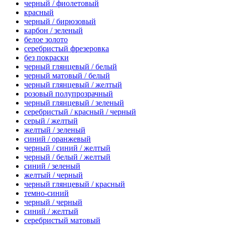
черный / фиолетовый
красный
черный / бирюзовый
карбон / зеленый
белое золото
серебристый фрезеровка
без покраски
черный глянцевый / белый
черный матовый / белый
черный глянцевый / желтый
розовый полупрозрачный
черный глянцевый / зеленый
серебристый / красный / черный
серый / желтый
желтый / зеленый
синий / оранжевый
черный / синий / желтый
черный / белый / желтый
синий / зеленый
желтый / черный
черный глянцевый / красный
темно-синий
черный / черный
синий / желтый
серебристый матовый