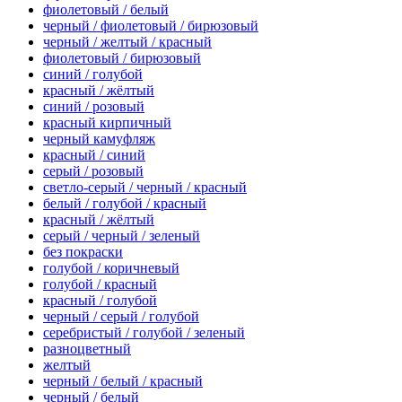
фиолетовый / белый
черный / фиолетовый / бирюзовый
черный / желтый / красный
фиолетовый / бирюзовый
синий / голубой
красный / жёлтый
синий / розовый
красный кирпичный
черный камуфляж
красный / синий
серый / розовый
светло-серый / черный / красный
белый / голубой / красный
красный / жёлтый
серый / черный / зеленый
без покраски
голубой / коричневый
голубой / красный
красный / голубой
черный / серый / голубой
серебристый / голубой / зеленый
разноцветный
желтый
черный / белый / красный
черный / белый