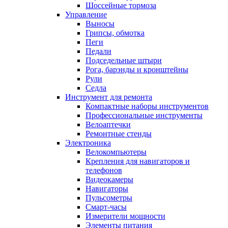
Шоссейные тормоза
Управление
Выносы
Грипсы, обмотка
Пеги
Педали
Подседельные штыри
Рога, барэнды и кронштейны
Рули
Седла
Инструмент для ремонта
Компактные наборы инструментов
Профессиональные инструменты
Велоаптечки
Ремонтные стенды
Электроника
Велокомпьютеры
Крепления для навигаторов и
телефонов
Видеокамеры
Навигаторы
Пульсометры
Смарт-часы
Измерители мощности
Элементы питания