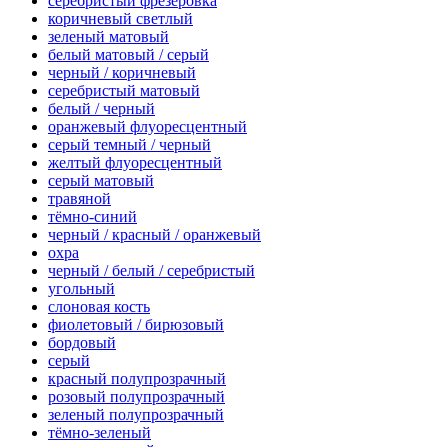
серебристый фрезеровка
коричневый светлый
зеленый матовый
белый матовый / серый
черный / коричневый
серебристый матовый
белый / черный
оранжевый флуоресцентный
серый темный / черный
желтый флуоресцентный
серый матовый
травяной
тёмно-синий
черный / красный / оранжевый
охра
черный / белый / серебристый
угольный
слоновая кость
фиолетовый / бирюзовый
бордовый
серый
красный полупрозрачный
розовый полупрозрачный
зеленый полупрозрачный
тёмно-зеленый