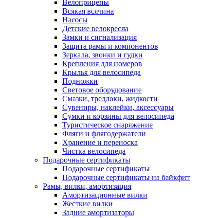
Велоприцепы
Всякая всячина
Насосы
Детские велокресла
Замки и сигнализация
Защита рамы и компонентов
Зеркала, звонки и гудки
Крепления для номеров
Крылья для велосипеда
Подножки
Световое оборудование
Смазки, тредлоки, жидкости
Сувениры, наклейки, аксессуары
Сумки и корзины для велосипеда
Туристическое снаряжение
Фляги и флягодержатели
Хранение и переноска
Чистка велосипеда
Подарочные сертификаты
Подарочные сертификаты
Подарочные сертификаты на байкфит
Рамы, вилки, амортизация
Амортизационные вилки
Жесткие вилки
Задние амортизаторы