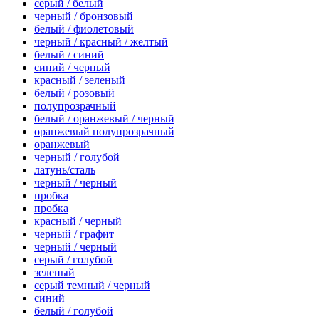
серый / белый
черный / бронзовый
белый / фиолетовый
черный / красный / желтый
белый / синий
синий / черный
красный / зеленый
белый / розовый
полупрозрачный
белый / оранжевый / черный
оранжевый полупрозрачный
оранжевый
черный / голубой
латунь/сталь
черный / черный
пробка
пробка
красный / черный
черный / графит
черный / черный
серый / голубой
зеленый
серый темный / черный
синий
белый / голубой