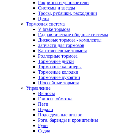
Рокринги и успокоители
Системы и звезды
Тросы, рубашки, расходники
Цепи
Тормозная система
V-brake тормоза
Гидравлические ободные системы
Дисковые тормоза - комплекты
Запчасти для тормозов
Кантилеверные тормоза
Роллерные тормоза
Тормозные диски
Тормозные калиперы
Тормозные колодки
Тормозные рукоятки
Шоссейные тормоза
Управление
Выносы
Грипсы, обмотка
Пеги
Педали
Подседельные штыри
Рога, барэнды и кронштейны
Рули
Седла