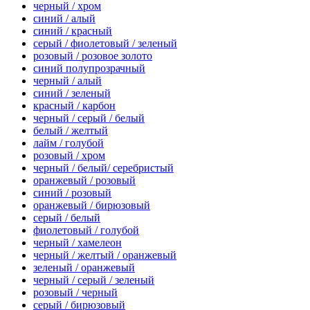
черный / хром
синий / алый
синий / красный
серый / фиолетовый / зеленый
розовый / розовое золото
синий полупрозрачный
черный / алый
синий / зеленый
красный / карбон
черный / серый / белый
белый / желтый
лайм / голубой
розовый / хром
черный / белый/ серебристый
оранжевый / розовый
синий / розовый
оранжевый / бирюзовый
серый / белый
фиолетовый / голубой
черный / хамелеон
черный / желтый / оранжевый
зеленый / оранжевый
черный / серый / зеленый
розовый / черный
серый / бирюзовый