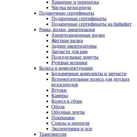
Хранение и переноска
Чистка велосипеда
Подарочные сертификаты
Подарочные сертификаты
Подарочные сертификаты на байкфит
Рамы, вилки, амортизация
Амортизационные вилки
Жесткие вилки
Задние амортизаторы
Запчасти для рам
Подседельные хомуты
Рулевые колонки
Колеса и комплектующие
Бескамерные комплекты и запчасти
Вспомогательные колеса для детских
велосипедов
Втулки
Камеры
Колеса в сборе
Обода
Ободные ленты
Покрышки
Спицы и ниппеля
Эксцентрики и оси
Трансмиссия