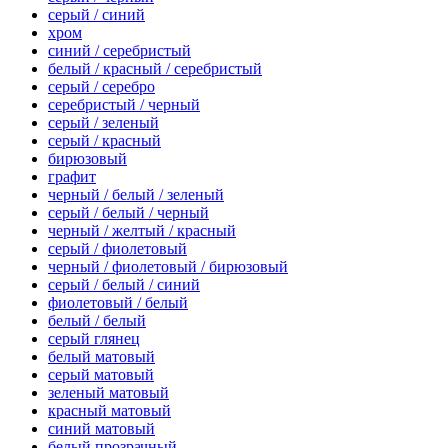
серый / синий
хром
синий / серебристый
белый / красный / серебристый
серый / серебро
серебристый / черный
серый / зеленый
серый / красный
бирюзовый
графит
черный / белый / зеленый
серый / белый / черный
черный / желтый / красный
серый / фиолетовый
черный / фиолетовый / бирюзовый
серый / белый / синий
фиолетовый / белый
белый / белый
серый глянец
белый матовый
серый матовый
зеленый матовый
красный матовый
синий матовый
белый прозрачный