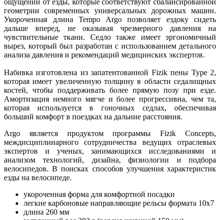
ощущений от езды, которые соответствуют сбалансированной
геометрии современных универсальных дорожных машин.
Укороченная длина Tempo Argo позволяет ездоку сидеть
дальше вперед, не оказывая чрезмерного давления на
чувствительные ткани. Седло также имеет эргономичный
вырез, который был разработан с использованием детального
анализа давления и рекомендаций медицинских экспертов.
Набивка изготовлена ​​из запатентованной Fizik пены Type 2,
которая имеет увеличенную толщину в области седалищных
костей, чтобы поддерживать более прямую позу при езде.
Амортизация немного мягче и более прогрессивна, чем та,
которая используется в гоночных седлах, обеспечивая
больший комфорт в поездках на дальние расстояния.
Argo является продуктом программы Fizik Concepts,
междисциплинарного сотрудничества ведущих отраслевых
экспертов и ученых, занимающихся исследованиями и
анализом технологий, дизайна, физиологии и подбора
велосипедов. В поисках способов улучшения характеристик
езды на велосипеде.
укороченная форма для комфортной посадки
легкие карбоновые направляющие рельсы формата 10х7
длина 260 мм