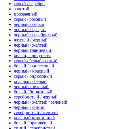
серый / серебро
золотой
прозрачный
серый / розовый
черный / серый
черный / графит
черный / серебристый
желтый / черный
черный / желтый
черный глянцевый
белый, с рисунком
серый / белый / синий
белый / фиолетовый
черный / красный
серый / бирюзовый
красный / белый
черный / зеленый
белый / бирюзовый
серебристый / черный
черный / желтый / зеленый
черный / синий
серебристый / желтый
красный кирпичный
белый / оранжевый
синий / серебристый