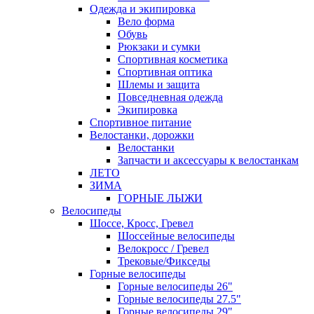
Одежда и экипировка
Вело форма
Обувь
Рюкзаки и сумки
Спортивная косметика
Спортивная оптика
Шлемы и защита
Повседневная одежда
Экипировка
Спортивное питание
Велостанки, дорожки
Велостанки
Запчасти и аксессуары к велостанкам
ЛЕТО
ЗИМА
ГОРНЫЕ ЛЫЖИ
Велосипеды
Шоссе, Кросс, Гревел
Шоссейные велосипеды
Велокросс / Гревел
Трековые/Фикседы
Горные велосипеды
Горные велосипеды 26"
Горные велосипеды 27.5"
Горные велосипеды 29"