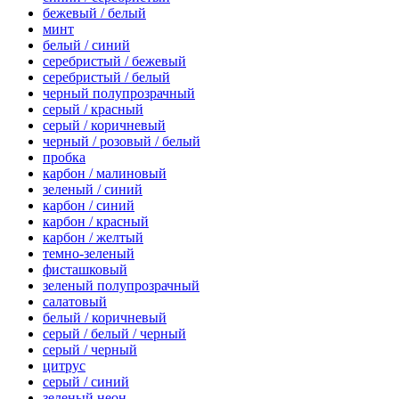
бежевый / белый
минт
белый / синий
серебристый / бежевый
серебристый / белый
черный полупрозрачный
серый / красный
серый / коричневый
черный / розовый / белый
пробка
карбон / малиновый
зеленый / синий
карбон / синий
карбон / красный
карбон / желтый
темно-зеленый
фисташковый
зеленый полупрозрачный
салатовый
белый / коричневый
серый / белый / черный
серый / черный
цитрус
серый / синий
зеленый неон