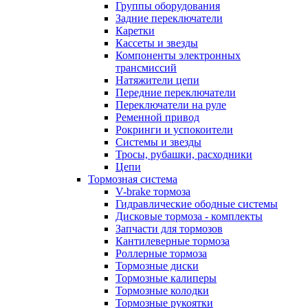
Группы оборудования
Задние переключатели
Каретки
Кассеты и звезды
Компоненты электронных
трансмиссий
Натяжители цепи
Передние переключатели
Переключатели на руле
Ременной привод
Рокринги и успокоители
Системы и звезды
Тросы, рубашки, расходники
Цепи
Тормозная система
V-brake тормоза
Гидравлические ободные системы
Дисковые тормоза - комплекты
Запчасти для тормозов
Кантилеверные тормоза
Роллерные тормоза
Тормозные диски
Тормозные калиперы
Тормозные колодки
Тормозные рукоятки