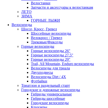
Велостанки
Запчасти и аксессуары к велостанкам
ЛЕТО
ЗИМА
ГОРНЫЕ ЛЫЖИ
Велосипеды
Шоссе, Кросс, Гревел
Шоссейные велосипеды
Велокросс / Гревел
Трековые/Фикседы
Горные велосипеды
Горные велосипеды 26"
Горные велосипеды 27.5"
Горные велосипеды 29"
Trail, All Mountain, Enduro велосипеды
Велосипеды для триала
Двухподвесы
Велосипеды Dirt / 4X
Фэтбайки
Триатлон и раздельный старт
Городские и дорожные велосипеды
Гибриды универсальные
Гибриды шоссейные
Городские велосипеды
Круизеры