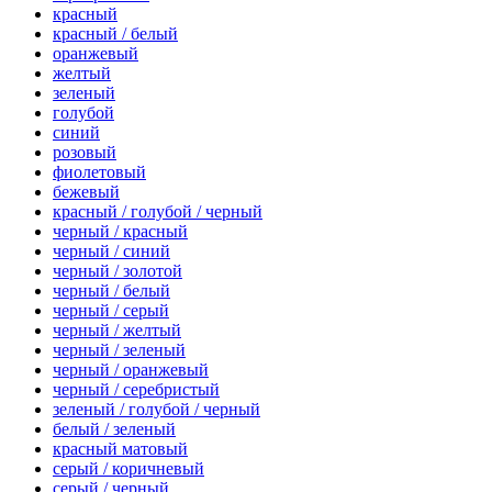
красный
красный / белый
оранжевый
желтый
зеленый
голубой
синий
розовый
фиолетовый
бежевый
красный / голубой / черный
черный / красный
черный / синий
черный / золотой
черный / белый
черный / серый
черный / желтый
черный / зеленый
черный / оранжевый
черный / серебристый
зеленый / голубой / черный
белый / зеленый
красный матовый
серый / коричневый
серый / черный