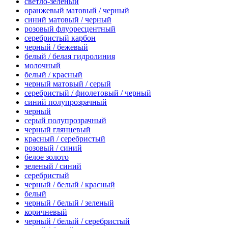
светло-зеленый
оранжевый матовый / черный
синий матовый / черный
розовый флуоресцентный
серебристый карбон
черный / бежевый
белый / белая гидролиния
молочный
белый / красный
черный матовый / серый
серебристый / фиолетовый / черный
синий полупрозрачный
черный
серый полупрозрачный
черный глянцевый
красный / серебристый
розовый / синий
белое золото
зеленый / синий
серебристый
черный / белый / красный
белый
черный / белый / зеленый
коричневый
черный / белый / серебристый