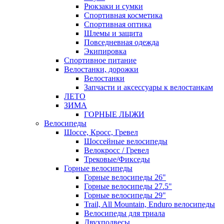
Рюкзаки и сумки
Спортивная косметика
Спортивная оптика
Шлемы и защита
Повседневная одежда
Экипировка
Спортивное питание
Велостанки, дорожки
Велостанки
Запчасти и аксессуары к велостанкам
ЛЕТО
ЗИМА
ГОРНЫЕ ЛЫЖИ
Велосипеды
Шоссе, Кросс, Гревел
Шоссейные велосипеды
Велокросс / Гревел
Трековые/Фикседы
Горные велосипеды
Горные велосипеды 26"
Горные велосипеды 27.5"
Горные велосипеды 29"
Trail, All Mountain, Enduro велосипеды
Велосипеды для триала
Двухподвесы