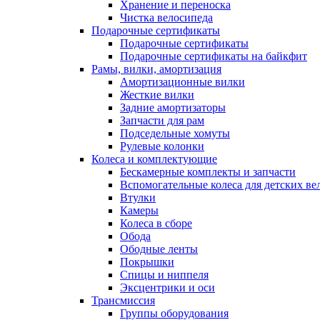
Хранение и переноска
Чистка велосипеда
Подарочные сертификаты
Подарочные сертификаты
Подарочные сертификаты на байкфит
Рамы, вилки, амортизация
Амортизационные вилки
Жесткие вилки
Задние амортизаторы
Запчасти для рам
Подседельные хомуты
Рулевые колонки
Колеса и комплектующие
Бескамерные комплекты и запчасти
Вспомогательные колеса для детских ве
Втулки
Камеры
Колеса в сборе
Обода
Ободные ленты
Покрышки
Спицы и ниппеля
Эксцентрики и оси
Трансмиссия
Группы оборудования