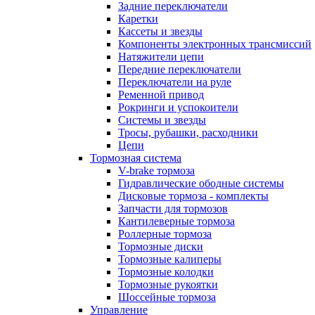
Задние переключатели
Каретки
Кассеты и звезды
Компоненты электронных трансмиссий
Натяжители цепи
Передние переключатели
Переключатели на руле
Ременной привод
Рокринги и успокоители
Системы и звезды
Тросы, рубашки, расходники
Цепи
Тормозная система
V-brake тормоза
Гидравлические ободные системы
Дисковые тормоза - комплекты
Запчасти для тормозов
Кантилеверные тормоза
Роллерные тормоза
Тормозные диски
Тормозные калиперы
Тормозные колодки
Тормозные рукоятки
Шоссейные тормоза
Управление