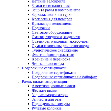
Детские велокресла
Замки и сигнализация
Защита рамы и компонентов
Зеркала, звонки и гудки
Крепления для номеров
Крылья для велосипеда
Подножки
Световое оборудование
Смазки, тредлоки, жидкости
Сувениры, наклейки, аксессуары
Сумки и корзины для велосипеда
Туристическое снаряжение
Фляги и флягодержатели
Хранение и переноска
Чистка велосипеда
Подарочные сертификаты
Подарочные сертификаты
Подарочные сертификаты на байкфит
Рамы, вилки, амортизация
Амортизационные вилки
Жесткие вилки
Задние амортизаторы
Запчасти для рам
Подседельные хомуты
Рулевые колонки