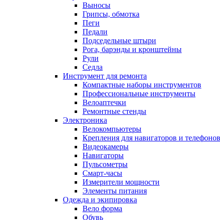
Выносы
Грипсы, обмотка
Пеги
Педали
Подседельные штыри
Рога, барэнды и кронштейны
Рули
Седла
Инструмент для ремонта
Компактные наборы инструментов
Профессиональные инструменты
Велоаптечки
Ремонтные стенды
Электроника
Велокомпьютеры
Крепления для навигаторов и телефоно
Видеокамеры
Навигаторы
Пульсометры
Смарт-часы
Измерители мощности
Элементы питания
Одежда и экипировка
Вело форма
Обувь