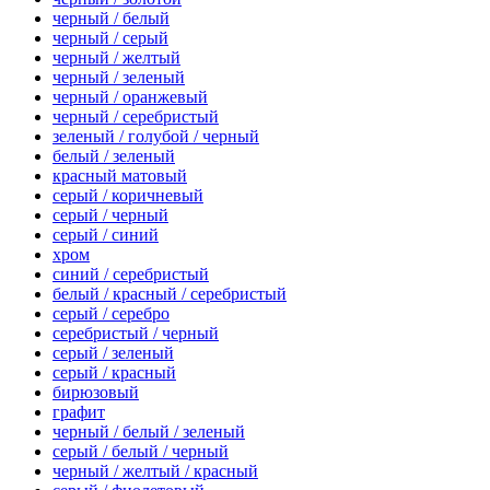
черный / белый
черный / серый
черный / желтый
черный / зеленый
черный / оранжевый
черный / серебристый
зеленый / голубой / черный
белый / зеленый
красный матовый
серый / коричневый
серый / черный
серый / синий
хром
синий / серебристый
белый / красный / серебристый
серый / серебро
серебристый / черный
серый / зеленый
серый / красный
бирюзовый
графит
черный / белый / зеленый
серый / белый / черный
черный / желтый / красный