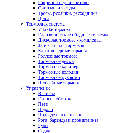
Рокринги и успокоители
Системы и звезды
Тросы, рубашки, расходники
Цепи
Тормозная система
V-brake тормоза
Гидравлические ободные системы
Дисковые тормоза - комплекты
Запчасти для тормозов
Кантилеверные тормоза
Роллерные тормоза
Тормозные диски
Тормозные калиперы
Тормозные колодки
Тормозные рукоятки
Шоссейные тормоза
Управление
Выносы
Грипсы, обмотка
Пеги
Педали
Подседельные штыри
Рога, барэнды и кронштейны
Рули
Седла