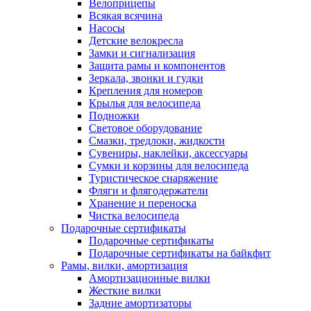
Велоприцепы
Всякая всячина
Насосы
Детские велокресла
Замки и сигнализация
Защита рамы и компонентов
Зеркала, звонки и гудки
Крепления для номеров
Крылья для велосипеда
Подножки
Световое оборудование
Смазки, тредлоки, жидкости
Сувениры, наклейки, аксессуары
Сумки и корзины для велосипеда
Туристическое снаряжение
Фляги и флягодержатели
Хранение и переноска
Чистка велосипеда
Подарочные сертификаты
Подарочные сертификаты
Подарочные сертификаты на байкфит
Рамы, вилки, амортизация
Амортизационные вилки
Жесткие вилки
Задние амортизаторы