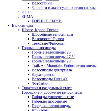
Велостанки
Запчасти и аксессуары к велостанкам
ЛЕТО
ЗИМА
ГОРНЫЕ ЛЫЖИ
Велосипеды
Шоссе, Кросс, Гревел
Шоссейные велосипеды
Велокросс / Гревел
Трековые/Фикседы
Горные велосипеды
Горные велосипеды 26"
Горные велосипеды 27.5"
Горные велосипеды 29"
Trail, All Mountain, Enduro велосипеды
Велосипеды для триала
Двухподвесы
Велосипеды Dirt / 4X
Фэтбайки
Триатлон и раздельный старт
Городские и дорожные велосипеды
Гибриды универсальные
Гибриды шоссейные
Городские велосипеды
Круизеры