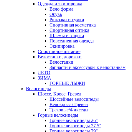
Одежда и экипировка
Вело форма
Обувь
Рюкзаки и сумки
Спортивная косметика
Спортивная оптика
Шлемы и защита
Повседневная одежда
Экипировка
Спортивное питание
Велостанки, дорожки
Велостанки
Запчасти и аксессуары к велостанкам
ЛЕТО
ЗИМА
ГОРНЫЕ ЛЫЖИ
Велосипеды
Шоссе, Кросс, Гревел
Шоссейные велосипеды
Велокросс / Гревел
Трековые/Фикседы
Горные велосипеды
Горные велосипеды 26"
Горные велосипеды 27.5"
Горные велосипеды 29"