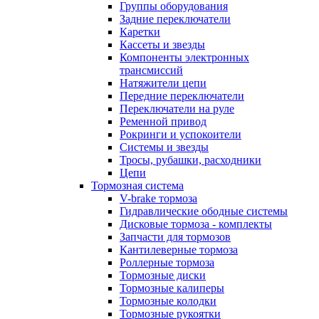
Группы оборудования
Задние переключатели
Каретки
Кассеты и звезды
Компоненты электронных
трансмиссий
Натяжители цепи
Передние переключатели
Переключатели на руле
Ременной привод
Рокринги и успокоители
Системы и звезды
Тросы, рубашки, расходники
Цепи
Тормозная система
V-brake тормоза
Гидравлические ободные системы
Дисковые тормоза - комплекты
Запчасти для тормозов
Кантилеверные тормоза
Роллерные тормоза
Тормозные диски
Тормозные калиперы
Тормозные колодки
Тормозные рукоятки