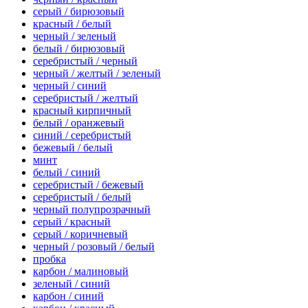
серый / бирюзовый
красный / белый
черный / зеленый
белый / бирюзовый
серебристый / черный
черный / желтый / зеленый
черный / синий
серебристый / желтый
красный кирпичный
белый / оранжевый
синий / серебристый
бежевый / белый
минт
белый / синий
серебристый / бежевый
серебристый / белый
черный полупрозрачный
серый / красный
серый / коричневый
черный / розовый / белый
пробка
карбон / малиновый
зеленый / синий
карбон / синий