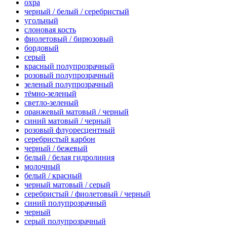
охра
черный / белый / серебристый
угольный
слоновая кость
фиолетовый / бирюзовый
бордовый
серый
красный полупрозрачный
розовый полупрозрачный
зеленый полупрозрачный
тёмно-зеленый
светло-зеленый
оранжевый матовый / черный
синий матовый / черный
розовый флуоресцентный
серебристый карбон
черный / бежевый
белый / белая гидролиния
молочный
белый / красный
черный матовый / серый
серебристый / фиолетовый / черный
синий полупрозрачный
черный
серый полупрозрачный