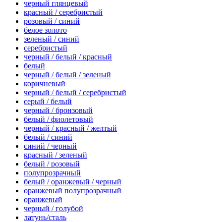
черный глянцевый
красный / серебристый
розовый / синий
белое золото
зеленый / синий
серебристый
черный / белый / красный
белый
черный / белый / зеленый
коричневый
черный / белый / серебристый
серый / белый
черный / бронзовый
белый / фиолетовый
черный / красный / желтый
белый / синий
синий / черный
красный / зеленый
белый / розовый
полупрозрачный
белый / оранжевый / черный
оранжевый полупрозрачный
оранжевый
черный / голубой
латунь/сталь