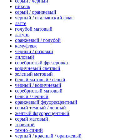
серый / черный
никель
серый / оранжевый
черный / итальянский флаг
латте
голубой матовый
латунь
оранжевый / голубой
камуфляж
черный / розовый
лиловый
серебристый фрезеровка
коричневый светлый
зеленый матовый
белый матовый / серый
черный / коричневый
серебристый матовый
белый / черный
оранжевый флуоресцентный
серый темный / черный
желтый флуоресцентный
серый матовый
травяной
тёмно-синий
черный / красный / оранжевый