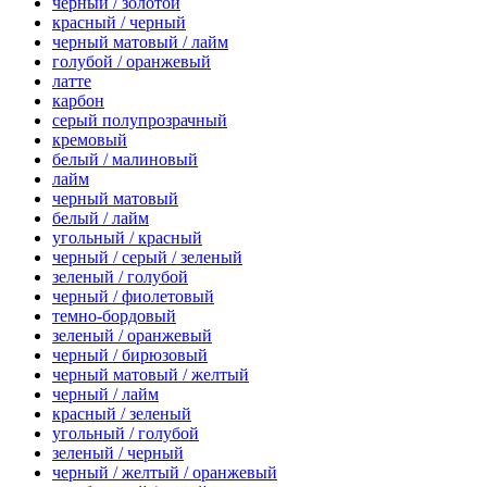
черный / золотой
красный / черный
черный матовый / лайм
голубой / оранжевый
латте
карбон
серый полупрозрачный
кремовый
белый / малиновый
лайм
черный матовый
белый / лайм
угольный / красный
черный / серый / зеленый
зеленый / голубой
черный / фиолетовый
темно-бордовый
зеленый / оранжевый
черный / бирюзовый
черный матовый / желтый
черный / лайм
красный / зеленый
угольный / голубой
зеленый / черный
черный / желтый / оранжевый