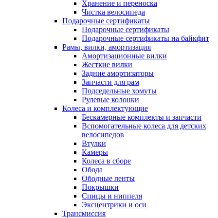
Хранение и переноска
Чистка велосипеда
Подарочные сертификаты
Подарочные сертификаты
Подарочные сертификаты на байкфит
Рамы, вилки, амортизация
Амортизационные вилки
Жесткие вилки
Задние амортизаторы
Запчасти для рам
Подседельные хомуты
Рулевые колонки
Колеса и комплектующие
Бескамерные комплекты и запчасти
Вспомогательные колеса для детских
велосипедов
Втулки
Камеры
Колеса в сборе
Обода
Ободные ленты
Покрышки
Спицы и ниппеля
Эксцентрики и оси
Трансмиссия