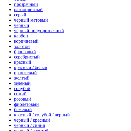
прозрачный
разноцветный
серый
черный матовый
черный
черный полупрозрачный
карбон
коричневый
золотой
бронзовый
серебристый
красный
красный / белый
оранжевый
желтый
зеленый
голубой
синий
розовый
фиолетовый
бежевый
красный / голубой / черный
черный / красный
черный / синий
черный / золотой