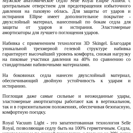
Мужское анатомическое седло Selle Royal Ellipse Athletic c
центральным отверстием для предотвращения избыточного
давления на паховую облась. Для защиты от ударов и
истирания Ellipse имеет дополнительное покрытие -
двухслойный материал, нанесенный по бокам седла для
защиты от ударов и истирания. Эластомерные
амортизаторы для лучшего поглощения ударов.
Набивка с применением технологии 3D Skingel. Благодаря
уникальной трехмерной гелевой структуре набивка
гарантирует высочайший уровень комфорта, снижая нагрузку
на пиковые участики давления на 40% по сравнению со
стандартными набивочными материалами.
На боковинах седла нанесен двухслойный материал,
обеспечивающий двойную устойчивость к ударам и
истиранию.
Поглощая даже самые сильные и неожиданные удары,
эластомерные амортизаторы работают как в вертикальном,
так и в горизонтальном положениях, обеспечивая безопасную,
комфортную поездку.
Royal Vacuum Light - это запатентованная технология Selle
Royal, позволяющая седлу быть на 100% герметичным. Седла,