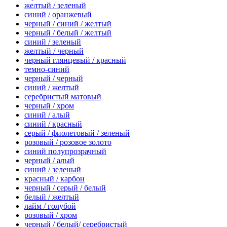
желтый / зеленый
синий / оранжевый
черный / синий / желтый
черный / белый / желтый
синий / зеленый
желтый / черный
черный глянцевый / красный
темно-синий
черный / черный
синий / желтый
серебристый матовый
черный / хром
синий / алый
синий / красный
серый / фиолетовый / зеленый
розовый / розовое золото
синий полупрозрачный
черный / алый
синий / зеленый
красный / карбон
черный / серый / белый
белый / желтый
лайм / голубой
розовый / хром
черный / белый/ серебристый