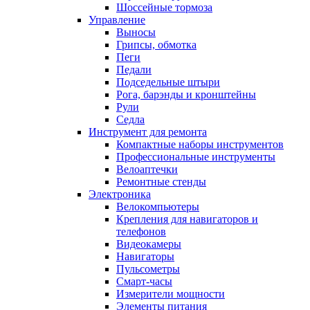
Шоссейные тормоза
Управление
Выносы
Грипсы, обмотка
Пеги
Педали
Подседельные штыри
Рога, барэнды и кронштейны
Рули
Седла
Инструмент для ремонта
Компактные наборы инструментов
Профессиональные инструменты
Велоаптечки
Ремонтные стенды
Электроника
Велокомпьютеры
Крепления для навигаторов и
телефонов
Видеокамеры
Навигаторы
Пульсометры
Смарт-часы
Измерители мощности
Элементы питания