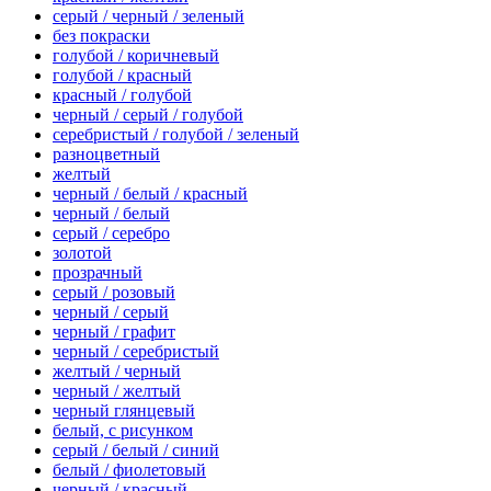
серый / черный / зеленый
без покраски
голубой / коричневый
голубой / красный
красный / голубой
черный / серый / голубой
серебристый / голубой / зеленый
разноцветный
желтый
черный / белый / красный
черный / белый
серый / серебро
золотой
прозрачный
серый / розовый
черный / серый
черный / графит
черный / серебристый
желтый / черный
черный / желтый
черный глянцевый
белый, с рисунком
серый / белый / синий
белый / фиолетовый
черный / красный