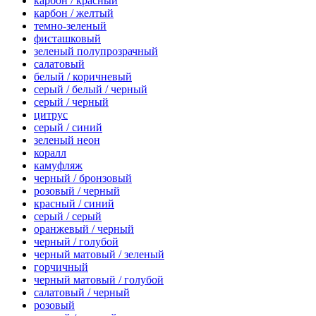
карбон / красный
карбон / желтый
темно-зеленый
фисташковый
зеленый полупрозрачный
салатовый
белый / коричневый
серый / белый / черный
серый / черный
цитрус
серый / синий
зеленый неон
коралл
камуфляж
черный / бронзовый
розовый / черный
красный / синий
серый / серый
оранжевый / черный
черный / голубой
черный матовый / зеленый
горчичный
черный матовый / голубой
салатовый / черный
розовый