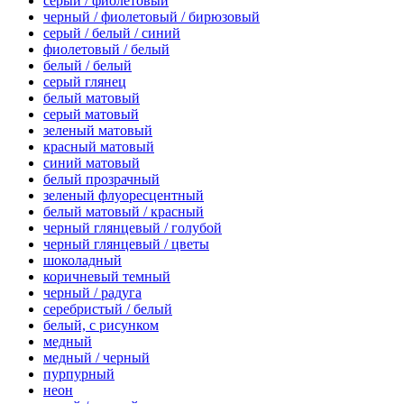
серый / фиолетовый
черный / фиолетовый / бирюзовый
серый / белый / синий
фиолетовый / белый
белый / белый
серый глянец
белый матовый
серый матовый
зеленый матовый
красный матовый
синий матовый
белый прозрачный
зеленый флуоресцентный
белый матовый / красный
черный глянцевый / голубой
черный глянцевый / цветы
шоколадный
коричневый темный
черный / радуга
серебристый / белый
белый, с рисунком
медный
медный / черный
пурпурный
неон