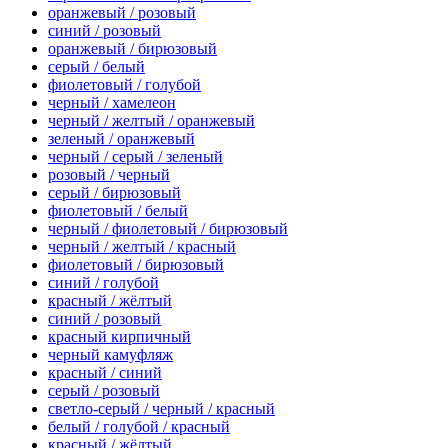
оранжевый / розовый
синий / розовый
оранжевый / бирюзовый
серый / белый
фиолетовый / голубой
черный / хамелеон
черный / желтый / оранжевый
зеленый / оранжевый
черный / серый / зеленый
розовый / черный
серый / бирюзовый
фиолетовый / белый
черный / фиолетовый / бирюзовый
черный / желтый / красный
фиолетовый / бирюзовый
синий / голубой
красный / жёлтый
синий / розовый
красный кирпичный
черный камуфляж
красный / синий
серый / розовый
светло-серый / черный / красный
белый / голубой / красный
красный / жёлтый