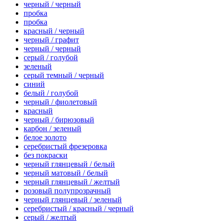
черный / черный
пробка
пробка
красный / черный
черный / графит
черный / черный
серый / голубой
зеленый
серый темный / черный
синий
белый / голубой
черный / фиолетовый
красный
черный / бирюзовый
карбон / зеленый
белое золото
серебристый фрезеровка
без покраски
черный глянцевый / белый
черный матовый / белый
черный глянцевый / желтый
розовый полупрозрачный
черный глянцевый / зеленый
серебристый / красный / черный
серый / желтый