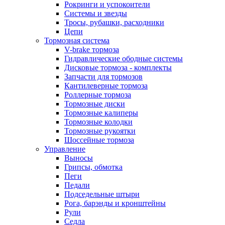
Рокринги и успокоители
Системы и звезды
Тросы, рубашки, расходники
Цепи
Тормозная система
V-brake тормоза
Гидравлические ободные системы
Дисковые тормоза - комплекты
Запчасти для тормозов
Кантилеверные тормоза
Роллерные тормоза
Тормозные диски
Тормозные калиперы
Тормозные колодки
Тормозные рукоятки
Шоссейные тормоза
Управление
Выносы
Грипсы, обмотка
Пеги
Педали
Подседельные штыри
Рога, барэнды и кронштейны
Рули
Седла