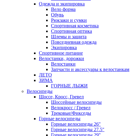
Одежда и экипировка
Вело форма
Обувь
Рюкзаки и сумки
Спортивная косметика
Спортивная оптика
Шлемы и защита
Повседневная одежда
Экипировка
Спортивное питание
Велостанки, дорожки
Велостанки
Запчасти и аксессуары к велостанкам
ЛЕТО
ЗИМА
ГОРНЫЕ ЛЫЖИ
Велосипеды
Шоссе, Кросс, Гревел
Шоссейные велосипеды
Велокросс / Гревел
Трековые/Фикседы
Горные велосипеды
Горные велосипеды 26"
Горные велосипеды 27.5"
Горные велосипеды 29"