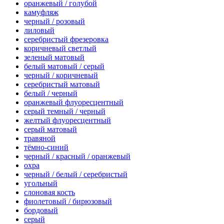
оранжевый / голубой
камуфляж
черный / розовый
лиловый
серебристый фрезеровка
коричневый светлый
зеленый матовый
белый матовый / серый
черный / коричневый
серебристый матовый
белый / черный
оранжевый флуоресцентный
серый темный / черный
желтый флуоресцентный
серый матовый
травяной
тёмно-синий
черный / красный / оранжевый
охра
черный / белый / серебристый
угольный
слоновая кость
фиолетовый / бирюзовый
бордовый
серый