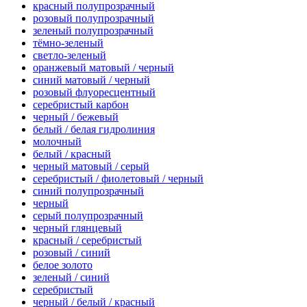
красный полупрозрачный
розовый полупрозрачный
зеленый полупрозрачный
тёмно-зеленый
светло-зеленый
оранжевый матовый / черный
синий матовый / черный
розовый флуоресцентный
серебристый карбон
черный / бежевый
белый / белая гидролиния
молочный
белый / красный
черный матовый / серый
серебристый / фиолетовый / черный
синий полупрозрачный
черный
серый полупрозрачный
черный глянцевый
красный / серебристый
розовый / синий
белое золото
зеленый / синий
серебристый
черный / белый / красный