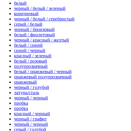
белый
черный / белый / зеленый
коричневый
черный / белый / серебристый
серый / белый
черный / бронзовый
белый / фиолетовый
черный / красный / желтый
белый / синий
синий / черный
красный / зеленый
белый / розовый
полупрозрачный
белый / оранжевый / черный
оранжевый полупрозрачный
оранжевый
черный / голубой
латунь/сталь
черный / черный
пробка
пробка
красный / черный
черный / графит
черный / черный
серый / голубой