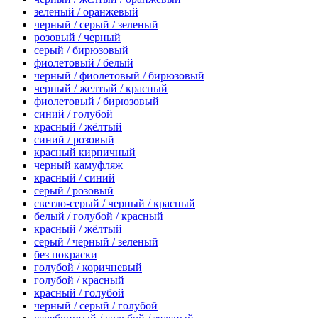
зеленый / оранжевый
черный / серый / зеленый
розовый / черный
серый / бирюзовый
фиолетовый / белый
черный / фиолетовый / бирюзовый
черный / желтый / красный
фиолетовый / бирюзовый
синий / голубой
красный / жёлтый
синий / розовый
красный кирпичный
черный камуфляж
красный / синий
серый / розовый
светло-серый / черный / красный
белый / голубой / красный
красный / жёлтый
серый / черный / зеленый
без покраски
голубой / коричневый
голубой / красный
красный / голубой
черный / серый / голубой