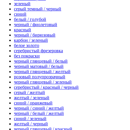
зеленый
серый темный / черный
синий
белый / голубой
черный / фиолетовый
красный
черный / бирюзовый
карбон / зеленый
белое золото
серебристый фрезеровка
без покраски
черный глянцевый / белый
черный матовый / белый
черный глянцевый / желтый
розовый полупрозрачный
черный глянцевый / зеленый
серебристый / красный / черный
серый / желтый
желтый / зеленый
синий / оранжевый
черный / синий / желтый
черный / белый / желтый
синий / зеленый
желтый / черный
черный глянцевый / красный