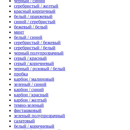
черный / синий
серебристый / желтый
красный кирпичный
белый / оранжевый
синий / серебристый
бежевый / белый
минт
белый / синий
серебристый / бежевый
серебристый / белый
черный полупрозрачный
серый / красный
серый / коричневый
черный / розовый / белый
пробка
карбон / малиновый
зеленый / синий
карбон / синий
карбон / красный
карбон / желтый
темно-зеленый
фисташковый
зеленый полупрозрачный
салатовый
белый / коричневый