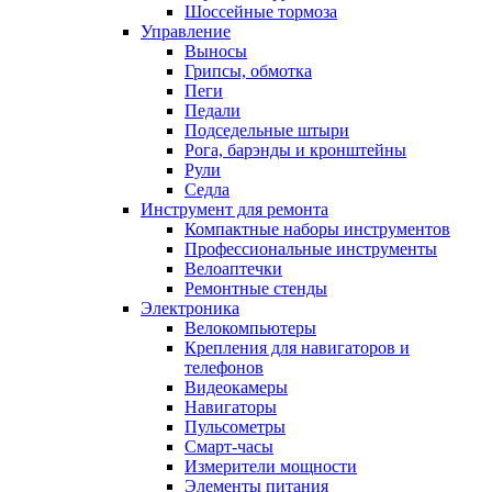
Шоссейные тормоза
Управление
Выносы
Грипсы, обмотка
Пеги
Педали
Подседельные штыри
Рога, барэнды и кронштейны
Рули
Седла
Инструмент для ремонта
Компактные наборы инструментов
Профессиональные инструменты
Велоаптечки
Ремонтные стенды
Электроника
Велокомпьютеры
Крепления для навигаторов и
телефонов
Видеокамеры
Навигаторы
Пульсометры
Смарт-часы
Измерители мощности
Элементы питания