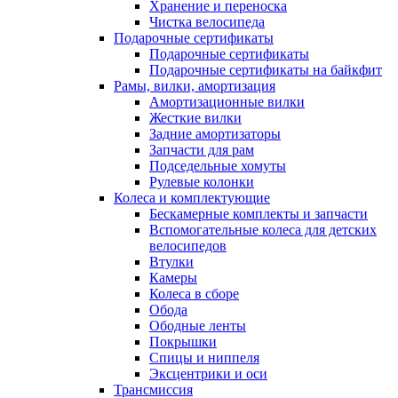
Хранение и переноска
Чистка велосипеда
Подарочные сертификаты
Подарочные сертификаты
Подарочные сертификаты на байкфит
Рамы, вилки, амортизация
Амортизационные вилки
Жесткие вилки
Задние амортизаторы
Запчасти для рам
Подседельные хомуты
Рулевые колонки
Колеса и комплектующие
Бескамерные комплекты и запчасти
Вспомогательные колеса для детских
велосипедов
Втулки
Камеры
Колеса в сборе
Обода
Ободные ленты
Покрышки
Спицы и ниппеля
Эксцентрики и оси
Трансмиссия