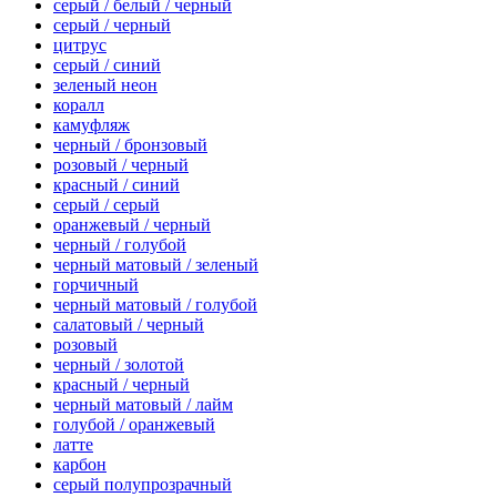
серый / белый / черный
серый / черный
цитрус
серый / синий
зеленый неон
коралл
камуфляж
черный / бронзовый
розовый / черный
красный / синий
серый / серый
оранжевый / черный
черный / голубой
черный матовый / зеленый
горчичный
черный матовый / голубой
салатовый / черный
розовый
черный / золотой
красный / черный
черный матовый / лайм
голубой / оранжевый
латте
карбон
серый полупрозрачный