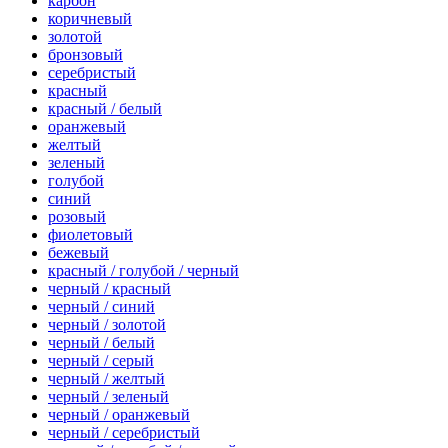
карбон
коричневый
золотой
бронзовый
серебристый
красный
красный / белый
оранжевый
желтый
зеленый
голубой
синий
розовый
фиолетовый
бежевый
красный / голубой / черный
черный / красный
черный / синий
черный / золотой
черный / белый
черный / серый
черный / желтый
черный / зеленый
черный / оранжевый
черный / серебристый