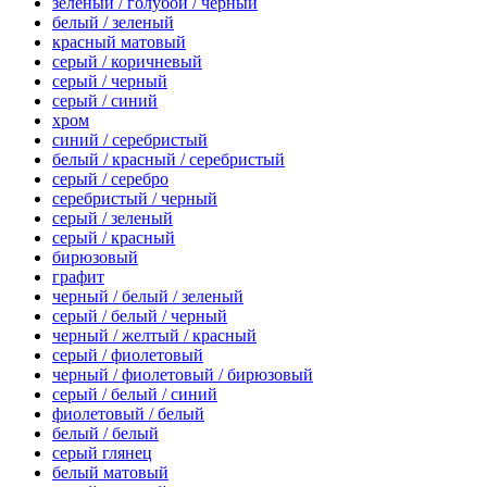
зеленый / голубой / черный
белый / зеленый
красный матовый
серый / коричневый
серый / черный
серый / синий
хром
синий / серебристый
белый / красный / серебристый
серый / серебро
серебристый / черный
серый / зеленый
серый / красный
бирюзовый
графит
черный / белый / зеленый
серый / белый / черный
черный / желтый / красный
серый / фиолетовый
черный / фиолетовый / бирюзовый
серый / белый / синий
фиолетовый / белый
белый / белый
серый глянец
белый матовый