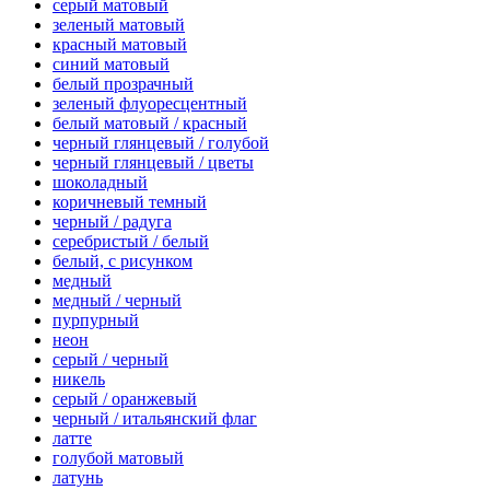
серый матовый
зеленый матовый
красный матовый
синий матовый
белый прозрачный
зеленый флуоресцентный
белый матовый / красный
черный глянцевый / голубой
черный глянцевый / цветы
шоколадный
коричневый темный
черный / радуга
серебристый / белый
белый, с рисунком
медный
медный / черный
пурпурный
неон
серый / черный
никель
серый / оранжевый
черный / итальянский флаг
латте
голубой матовый
латунь