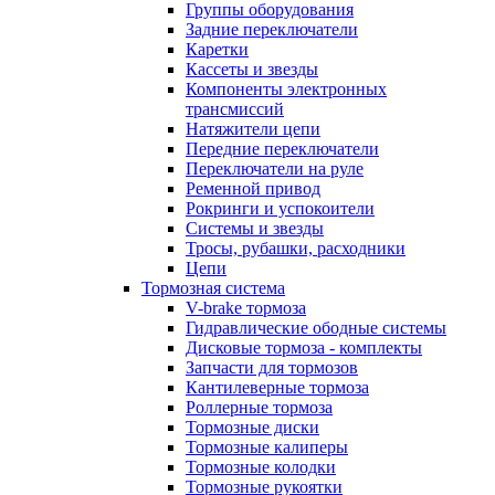
Группы оборудования
Задние переключатели
Каретки
Кассеты и звезды
Компоненты электронных
трансмиссий
Натяжители цепи
Передние переключатели
Переключатели на руле
Ременной привод
Рокринги и успокоители
Системы и звезды
Тросы, рубашки, расходники
Цепи
Тормозная система
V-brake тормоза
Гидравлические ободные системы
Дисковые тормоза - комплекты
Запчасти для тормозов
Кантилеверные тормоза
Роллерные тормоза
Тормозные диски
Тормозные калиперы
Тормозные колодки
Тормозные рукоятки