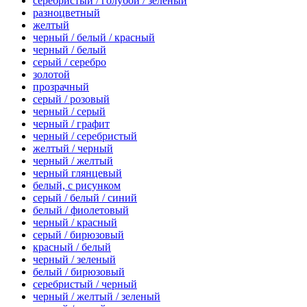
серебристый / голубой / зеленый
разноцветный
желтый
черный / белый / красный
черный / белый
серый / серебро
золотой
прозрачный
серый / розовый
черный / серый
черный / графит
черный / серебристый
желтый / черный
черный / желтый
черный глянцевый
белый, с рисунком
серый / белый / синий
белый / фиолетовый
черный / красный
серый / бирюзовый
красный / белый
черный / зеленый
белый / бирюзовый
серебристый / черный
черный / желтый / зеленый