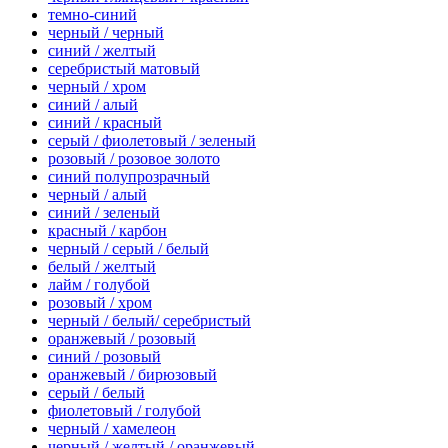
темно-синий
черный / черный
синий / желтый
серебристый матовый
черный / хром
синий / алый
синий / красный
серый / фиолетовый / зеленый
розовый / розовое золото
синий полупрозрачный
черный / алый
синий / зеленый
красный / карбон
черный / серый / белый
белый / желтый
лайм / голубой
розовый / хром
черный / белый/ серебристый
оранжевый / розовый
синий / розовый
оранжевый / бирюзовый
серый / белый
фиолетовый / голубой
черный / хамелеон
черный / желтый / оранжевый