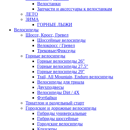
Велостанки
Запчасти и аксессуары к велостанкам
ЛЕТО
ЗИМА
ГОРНЫЕ ЛЫЖИ
Велосипеды
Шоссе, Кросс, Гревел
Шоссейные велосипеды
Велокросс / Гревел
Трековые/Фикседы
Горные велосипеды
Горные велосипеды 26"
Горные велосипеды 27.5"
Горные велосипеды 29"
Trail, All Mountain, Enduro велосипеды
Велосипеды для триала
Двухподвесы
Велосипеды Dirt / 4X
Фэтбайки
Триатлон и раздельный старт
Городские и дорожные велосипеды
Гибриды универсальные
Гибриды шоссейные
Городские велосипеды
Круизеры