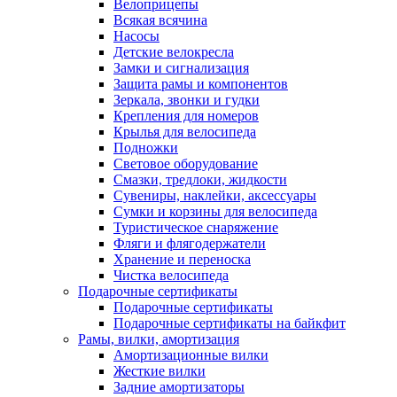
Велоприцепы
Всякая всячина
Насосы
Детские велокресла
Замки и сигнализация
Защита рамы и компонентов
Зеркала, звонки и гудки
Крепления для номеров
Крылья для велосипеда
Подножки
Световое оборудование
Смазки, тредлоки, жидкости
Сувениры, наклейки, аксессуары
Сумки и корзины для велосипеда
Туристическое снаряжение
Фляги и флягодержатели
Хранение и переноска
Чистка велосипеда
Подарочные сертификаты
Подарочные сертификаты
Подарочные сертификаты на байкфит
Рамы, вилки, амортизация
Амортизационные вилки
Жесткие вилки
Задние амортизаторы