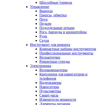
Шоссейные тормоза
Управление
Выносы
Грипсы, обмотка
Пеги
Педали
Подседельные штыри
Рога, барэнды и кронштейны
Рули
Седла
Инструмент для ремонта
Компактные наборы инструментов
Профессиональные инструменты
Велоаптечки
Ремонтные стенды
Электроника
Велокомпьютеры
Крепления для навигаторов и
телефонов
Видеокамеры
Навигаторы
Пульсометры
Смарт-часы
Измерители мощности
Элементы питания