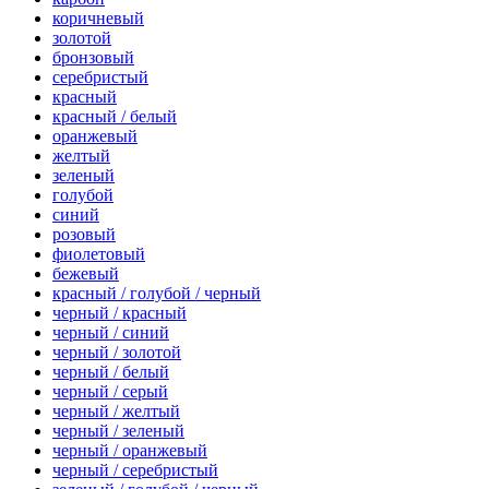
коричневый
золотой
бронзовый
серебристый
красный
красный / белый
оранжевый
желтый
зеленый
голубой
синий
розовый
фиолетовый
бежевый
красный / голубой / черный
черный / красный
черный / синий
черный / золотой
черный / белый
черный / серый
черный / желтый
черный / зеленый
черный / оранжевый
черный / серебристый