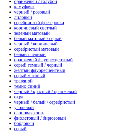
оранжевый / голубой
камуфляж
черный / розовый
лиловый
серебристый фрезеровка
коричневый светлый
зеленый матовый
белый матовый / серый
черный / коричневый
серебристый матовый
белый / черный
оранжевый флуоресцентный
серый темный / черный
желтый флуоресцентный
серый матовый
травяной
тёмно-синий
черный / красный / оранжевый
охра
черный / белый / серебристый
угольный
слоновая кость
фиолетовый / бирюзовый
бордовый
серый