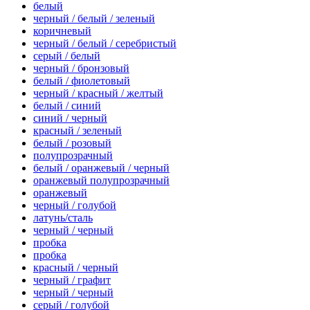
белый
черный / белый / зеленый
коричневый
черный / белый / серебристый
серый / белый
черный / бронзовый
белый / фиолетовый
черный / красный / желтый
белый / синий
синий / черный
красный / зеленый
белый / розовый
полупрозрачный
белый / оранжевый / черный
оранжевый полупрозрачный
оранжевый
черный / голубой
латунь/сталь
черный / черный
пробка
пробка
красный / черный
черный / графит
черный / черный
серый / голубой