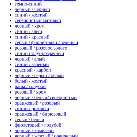
темно-синий
черный / черный
синий / желтый
серебристый матовый
черный / хром
синий / алый
синий / красный
серый / фиолетовый / зеленый
розовый / розовое золото
синий полупрозрачный
черный / алый
синий / зеленый
красный / карбон
черный / серый / белый
белый / желтый
лайм / голубой
розовый / хром
черный / белый/ серебристый
оранжевый / розовый
синий / розовый
оранжевый / бирюзовый
серый / белый
фиолетовый / голубой
черный / хамелеон
черный / желтый / оранжевый