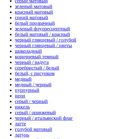
серый матовый
зеленый матовый
красный матовый
синий матовый
белый прозрачный
зеленый флуоресцентный
белый матовый / красный
черный глянцевый / голубой
черный глянцевый / цветы
шоколадный
коричневый темный
черный / радуга
серебристый / белый
белый, с рисунком
медный
медный / черный
пурпурный
неон
серый / черный
никель
серый / оранжевый
черный / итальянский флаг
латте
голубой матовый
латунь