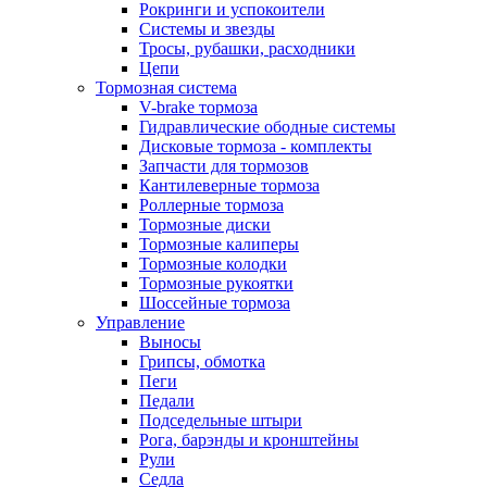
Рокринги и успокоители
Системы и звезды
Тросы, рубашки, расходники
Цепи
Тормозная система
V-brake тормоза
Гидравлические ободные системы
Дисковые тормоза - комплекты
Запчасти для тормозов
Кантилеверные тормоза
Роллерные тормоза
Тормозные диски
Тормозные калиперы
Тормозные колодки
Тормозные рукоятки
Шоссейные тормоза
Управление
Выносы
Грипсы, обмотка
Пеги
Педали
Подседельные штыри
Рога, барэнды и кронштейны
Рули
Седла