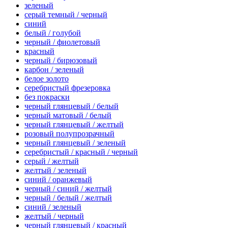
зеленый
серый темный / черный
синий
белый / голубой
черный / фиолетовый
красный
черный / бирюзовый
карбон / зеленый
белое золото
серебристый фрезеровка
без покраски
черный глянцевый / белый
черный матовый / белый
черный глянцевый / желтый
розовый полупрозрачный
черный глянцевый / зеленый
серебристый / красный / черный
серый / желтый
желтый / зеленый
синий / оранжевый
черный / синий / желтый
черный / белый / желтый
синий / зеленый
желтый / черный
черный глянцевый / красный