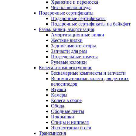
Хранение и переноска
Чистка велосипеда
Подарочные сертификаты
Подарочные сертификаты
Подарочные сертификаты на байкфит
Рамы, вилки, амортизация
Амортизационные вилки
Жесткие вилки
Задние амортизаторы
Запчасти для рам
Подседельные хомуты
Рулевые колонки
Колеса и комплектующие
Бескамерные комплекты и запчасти
Вспомогательные колеса для детских
велосипедов
Втулки
Камеры
Колеса в сборе
Обода
Ободные ленты
Покрышки
Спицы и ниппеля
Эксцентрики и оси
Трансмиссия