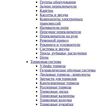
Группы оборудования
Задние переключатели
Каретки
Кассеты и звезды
Компоненты электронных
трансмиссий
Натяжители цепи
Передние переключатели
Переключатели на руле
Ременной привод
Рокринги и успокоители
Системы и звезды
Тросы, рубашки, расходники
Цепи
Тормозная система
V-brake тормоза
Гидравлические ободные системы
Дисковые тормоза - комплекты
Запчасти для тормозов
Кантилеверные тормоза
Роллерные тормоза
Тормозные диски
Тормозные калиперы
Тормозные колодки
Тормозные рукоятки