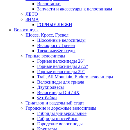
Велостанки
Запчасти и аксессуары к велостанкам
ЛЕТО
ЗИМА
ГОРНЫЕ ЛЫЖИ
Велосипеды
Шоссе, Кросс, Гревел
Шоссейные велосипеды
Велокросс / Гревел
Трековые/Фикседы
Горные велосипеды
Горные велосипеды 26"
Горные велосипеды 27.5"
Горные велосипеды 29"
Trail, All Mountain, Enduro велосипеды
Велосипеды для триала
Двухподвесы
Велосипеды Dirt / 4X
Фэтбайки
Триатлон и раздельный старт
Городские и дорожные велосипеды
Гибриды универсальные
Гибриды шоссейные
Городские велосипеды
Круизеры