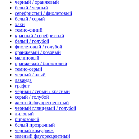
черный / оранжевый
белый / черный
серебристый / фиолетовый
белый / серый
хаки
темно-синий
красный / серебристый
белый / голубой
фиолетовый / голубой
оранжевый / розовый
малиновый
оранжевый / бирюзовый
темно-серый
черный / алый
лаванда
графит
черный / серый / красный
серый / голубой
желтый флуоресцентный
черный глянцевый / голубой
лиловый
бирюзовый
белый прозрачный
черный камуфляж
зеленый флуоресцентный