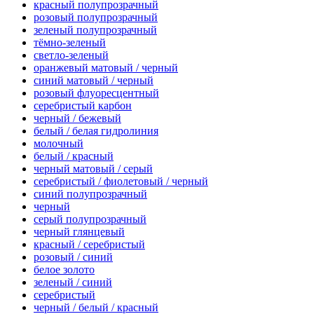
красный полупрозрачный
розовый полупрозрачный
зеленый полупрозрачный
тёмно-зеленый
светло-зеленый
оранжевый матовый / черный
синий матовый / черный
розовый флуоресцентный
серебристый карбон
черный / бежевый
белый / белая гидролиния
молочный
белый / красный
черный матовый / серый
серебристый / фиолетовый / черный
синий полупрозрачный
черный
серый полупрозрачный
черный глянцевый
красный / серебристый
розовый / синий
белое золото
зеленый / синий
серебристый
черный / белый / красный