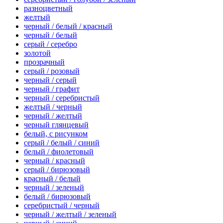
разноцветный
желтый
черный / белый / красный
черный / белый
серый / серебро
золотой
прозрачный
серый / розовый
черный / серый
черный / графит
черный / серебристый
желтый / черный
черный / желтый
черный глянцевый
белый, с рисунком
серый / белый / синий
белый / фиолетовый
черный / красный
серый / бирюзовый
красный / белый
черный / зеленый
белый / бирюзовый
серебристый / черный
черный / желтый / зеленый