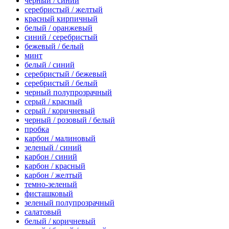
черный / синий
серебристый / желтый
красный кирпичный
белый / оранжевый
синий / серебристый
бежевый / белый
минт
белый / синий
серебристый / бежевый
серебристый / белый
черный полупрозрачный
серый / красный
серый / коричневый
черный / розовый / белый
пробка
карбон / малиновый
зеленый / синий
карбон / синий
карбон / красный
карбон / желтый
темно-зеленый
фисташковый
зеленый полупрозрачный
салатовый
белый / коричневый