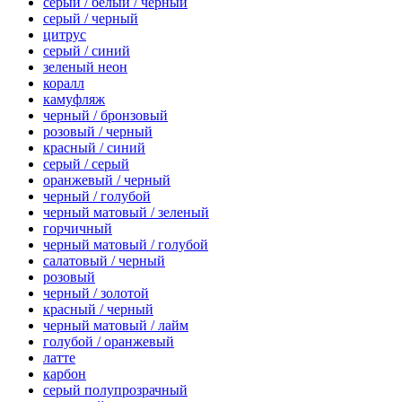
серый / белый / черный
серый / черный
цитрус
серый / синий
зеленый неон
коралл
камуфляж
черный / бронзовый
розовый / черный
красный / синий
серый / серый
оранжевый / черный
черный / голубой
черный матовый / зеленый
горчичный
черный матовый / голубой
салатовый / черный
розовый
черный / золотой
красный / черный
черный матовый / лайм
голубой / оранжевый
латте
карбон
серый полупрозрачный