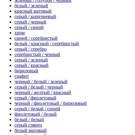
зеленый / голубой / черный
белый / зеленый
красный матовый
серый / коричневый
серый / черный
серый / синий
хром
синий / серебристый
белый / красный / серебристый
серый / серебро
серебристый / черный
серый / зеленый
серый / красный
бирюзовый
графит
черный / белый / зеленый
серый / белый / черный
черный / желтый / красный
серый / фиолетовый
черный / фиолетовый / бирюзовый
серый / белый / синий
фиолетовый / белый
белый / белый
серый глянец
белый матовый