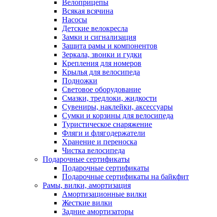
Велоприцепы
Всякая всячина
Насосы
Детские велокресла
Замки и сигнализация
Защита рамы и компонентов
Зеркала, звонки и гудки
Крепления для номеров
Крылья для велосипеда
Подножки
Световое оборудование
Смазки, тредлоки, жидкости
Сувениры, наклейки, аксессуары
Сумки и корзины для велосипеда
Туристическое снаряжение
Фляги и флягодержатели
Хранение и переноска
Чистка велосипеда
Подарочные сертификаты
Подарочные сертификаты
Подарочные сертификаты на байкфит
Рамы, вилки, амортизация
Амортизационные вилки
Жесткие вилки
Задние амортизаторы