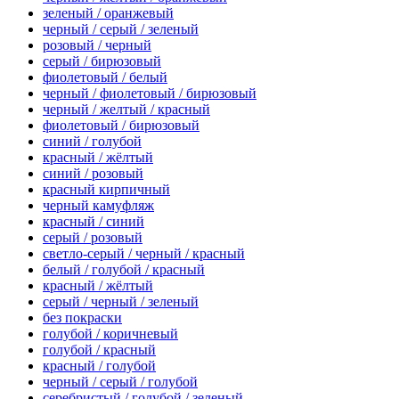
зеленый / оранжевый
черный / серый / зеленый
розовый / черный
серый / бирюзовый
фиолетовый / белый
черный / фиолетовый / бирюзовый
черный / желтый / красный
фиолетовый / бирюзовый
синий / голубой
красный / жёлтый
синий / розовый
красный кирпичный
черный камуфляж
красный / синий
серый / розовый
светло-серый / черный / красный
белый / голубой / красный
красный / жёлтый
серый / черный / зеленый
без покраски
голубой / коричневый
голубой / красный
красный / голубой
черный / серый / голубой
серебристый / голубой / зеленый