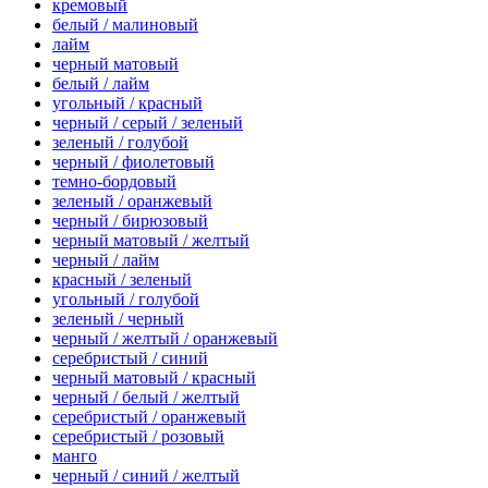
кремовый
белый / малиновый
лайм
черный матовый
белый / лайм
угольный / красный
черный / серый / зеленый
зеленый / голубой
черный / фиолетовый
темно-бордовый
зеленый / оранжевый
черный / бирюзовый
черный матовый / желтый
черный / лайм
красный / зеленый
угольный / голубой
зеленый / черный
черный / желтый / оранжевый
серебристый / синий
черный матовый / красный
черный / белый / желтый
серебристый / оранжевый
серебристый / розовый
манго
черный / синий / желтый