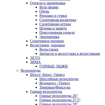
Одежда и экипировка
Вело форма
Обувь
Рюкзаки и сумки
Спортивная косметика
Спортивная оптика
Шлемы и защита
Повседневная одежда
Экипировка
Спортивное питание
Велостанки, дорожки
Велостанки
Запчасти и аксессуары к велостанкам
ЛЕТО
ЗИМА
ГОРНЫЕ ЛЫЖИ
Велосипеды
Шоссе, Кросс, Гревел
Шоссейные велосипеды
Велокросс / Гревел
Трековые/Фикседы
Горные велосипеды
Горные велосипеды 26"
Горные велосипеды 27.5"
Горные велосипеды 29"