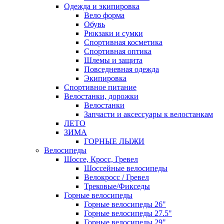
Одежда и экипировка
Вело форма
Обувь
Рюкзаки и сумки
Спортивная косметика
Спортивная оптика
Шлемы и защита
Повседневная одежда
Экипировка
Спортивное питание
Велостанки, дорожки
Велостанки
Запчасти и аксессуары к велостанкам
ЛЕТО
ЗИМА
ГОРНЫЕ ЛЫЖИ
Велосипеды
Шоссе, Кросс, Гревел
Шоссейные велосипеды
Велокросс / Гревел
Трековые/Фикседы
Горные велосипеды
Горные велосипеды 26"
Горные велосипеды 27.5"
Горные велосипеды 29"