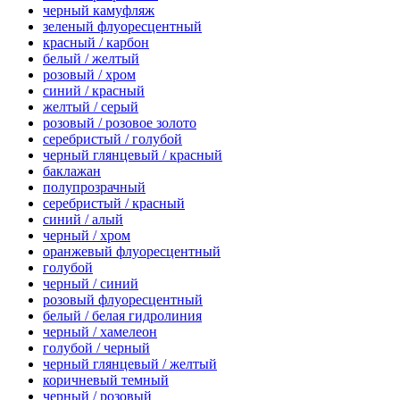
черный камуфляж
зеленый флуоресцентный
красный / карбон
белый / желтый
розовый / хром
синий / красный
желтый / серый
розовый / розовое золото
серебристый / голубой
черный глянцевый / красный
баклажан
полупрозрачный
серебристый / красный
синий / алый
черный / хром
оранжевый флуоресцентный
голубой
черный / синий
розовый флуоресцентный
белый / белая гидролиния
черный / хамелеон
голубой / черный
черный глянцевый / желтый
коричневый темный
черный / розовый