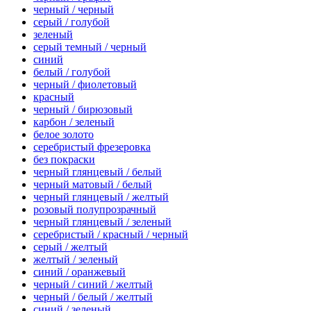
черный / черный
серый / голубой
зеленый
серый темный / черный
синий
белый / голубой
черный / фиолетовый
красный
черный / бирюзовый
карбон / зеленый
белое золото
серебристый фрезеровка
без покраски
черный глянцевый / белый
черный матовый / белый
черный глянцевый / желтый
розовый полупрозрачный
черный глянцевый / зеленый
серебристый / красный / черный
серый / желтый
желтый / зеленый
синий / оранжевый
черный / синий / желтый
черный / белый / желтый
синий / зеленый