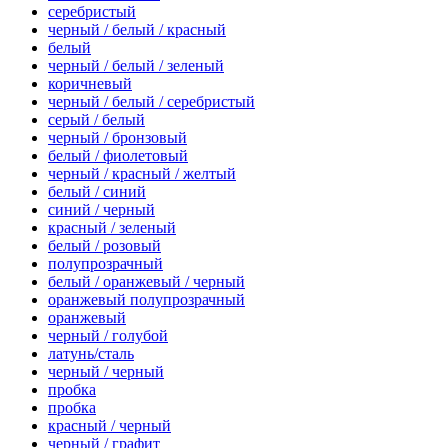
серебристый
черный / белый / красный
белый
черный / белый / зеленый
коричневый
черный / белый / серебристый
серый / белый
черный / бронзовый
белый / фиолетовый
черный / красный / желтый
белый / синий
синий / черный
красный / зеленый
белый / розовый
полупрозрачный
белый / оранжевый / черный
оранжевый полупрозрачный
оранжевый
черный / голубой
латунь/сталь
черный / черный
пробка
пробка
красный / черный
черный / графит