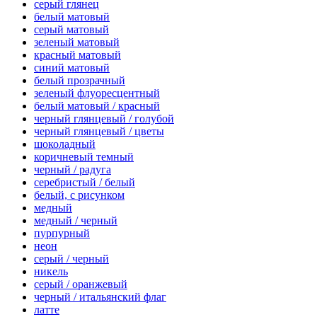
серый глянец
белый матовый
серый матовый
зеленый матовый
красный матовый
синий матовый
белый прозрачный
зеленый флуоресцентный
белый матовый / красный
черный глянцевый / голубой
черный глянцевый / цветы
шоколадный
коричневый темный
черный / радуга
серебристый / белый
белый, с рисунком
медный
медный / черный
пурпурный
неон
серый / черный
никель
серый / оранжевый
черный / итальянский флаг
латте