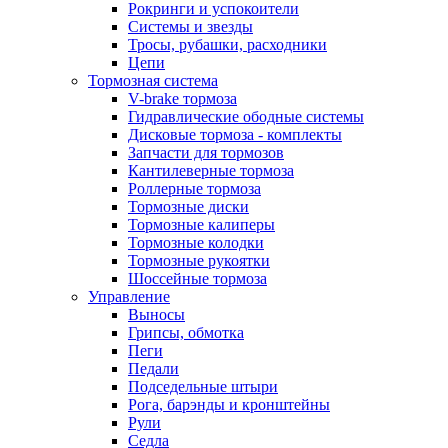
Рокринги и успокоители
Системы и звезды
Тросы, рубашки, расходники
Цепи
Тормозная система
V-brake тормоза
Гидравлические ободные системы
Дисковые тормоза - комплекты
Запчасти для тормозов
Кантилеверные тормоза
Роллерные тормоза
Тормозные диски
Тормозные калиперы
Тормозные колодки
Тормозные рукоятки
Шоссейные тормоза
Управление
Выносы
Грипсы, обмотка
Пеги
Педали
Подседельные штыри
Рога, барэнды и кронштейны
Рули
Седла