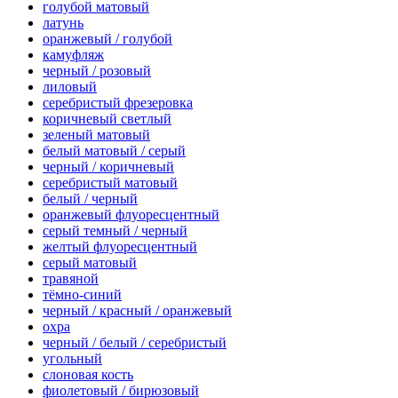
голубой матовый
латунь
оранжевый / голубой
камуфляж
черный / розовый
лиловый
серебристый фрезеровка
коричневый светлый
зеленый матовый
белый матовый / серый
черный / коричневый
серебристый матовый
белый / черный
оранжевый флуоресцентный
серый темный / черный
желтый флуоресцентный
серый матовый
травяной
тёмно-синий
черный / красный / оранжевый
охра
черный / белый / серебристый
угольный
слоновая кость
фиолетовый / бирюзовый