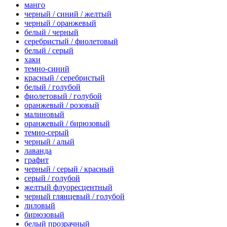
манго
черный / синий / желтый
черный / оранжевый
белый / черный
серебристый / фиолетовый
белый / серый
хаки
темно-синий
красный / серебристый
белый / голубой
фиолетовый / голубой
оранжевый / розовый
малиновый
оранжевый / бирюзовый
темно-серый
черный / алый
лаванда
графит
черный / серый / красный
серый / голубой
желтый флуоресцентный
черный глянцевый / голубой
лиловый
бирюзовый
белый прозрачный