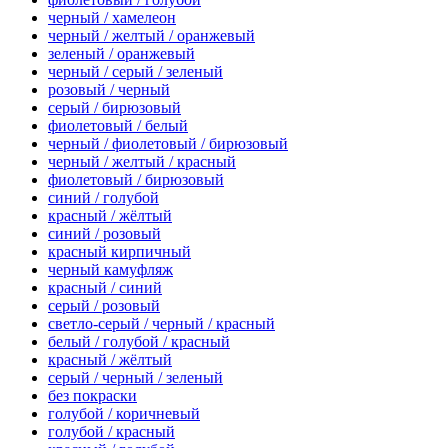
черный / хамелеон
черный / желтый / оранжевый
зеленый / оранжевый
черный / серый / зеленый
розовый / черный
серый / бирюзовый
фиолетовый / белый
черный / фиолетовый / бирюзовый
черный / желтый / красный
фиолетовый / бирюзовый
синий / голубой
красный / жёлтый
синий / розовый
красный кирпичный
черный камуфляж
красный / синий
серый / розовый
светло-серый / черный / красный
белый / голубой / красный
красный / жёлтый
серый / черный / зеленый
без покраски
голубой / коричневый
голубой / красный