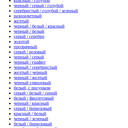
красный / голубой
черный / серый / голубой
серебристый / голубой / зеленый
разноцветный
желтый
черный / белый / красный
черный / белый
серый / серебро
золотой
прозрачный
серый / розовый
черный / серый
черный / графит
черный / серебристый
желтый / черный
черный / желтый
черный глянцевый
белый, с рисунком
серый / белый / синий
белый / фиолетовый
черный / красный
серый / бирюзовый
красный / белый
черный / зеленый
белый / бирюзовый