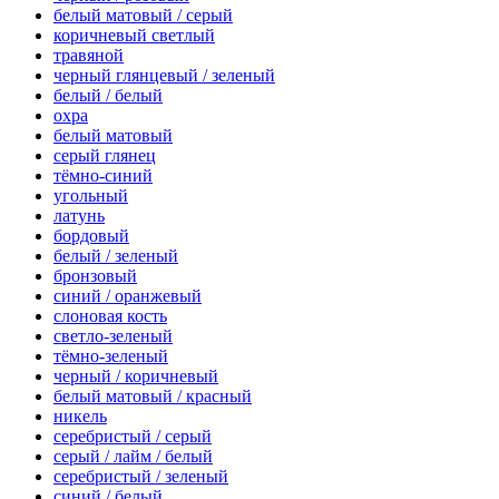
белый матовый / серый
коричневый светлый
травяной
черный глянцевый / зеленый
белый / белый
охра
белый матовый
серый глянец
тёмно-синий
угольный
латунь
бордовый
белый / зеленый
бронзовый
синий / оранжевый
слоновая кость
светло-зеленый
тёмно-зеленый
черный / коричневый
белый матовый / красный
никель
серебристый / серый
серый / лайм / белый
серебристый / зеленый
синий / белый