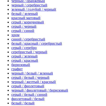
черный / оранжевый
черный / серебристый
зеленый / голубой / черный
белый / зеленый
красный матовый
серый / коричневый
серый / черный
серый / синий
хром
синий / серебристый
белый / красный / серебристый
серый / серебро
серебристый / черный
серый / зеленый
серый / красный
бирюзовый
графит
черный / белый / зеленый
серый / белый / черный
черный / желтый / красный
серый / фиолетовый
черный / фиолетовый / бирюзовый
серый / белый / синий
фиолетовый / белый
белый / белый