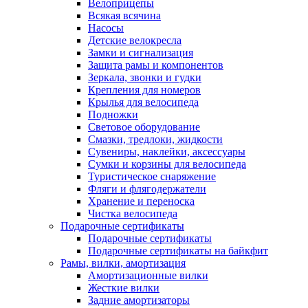
Велоприцепы
Всякая всячина
Насосы
Детские велокресла
Замки и сигнализация
Защита рамы и компонентов
Зеркала, звонки и гудки
Крепления для номеров
Крылья для велосипеда
Подножки
Световое оборудование
Смазки, тредлоки, жидкости
Сувениры, наклейки, аксессуары
Сумки и корзины для велосипеда
Туристическое снаряжение
Фляги и флягодержатели
Хранение и переноска
Чистка велосипеда
Подарочные сертификаты
Подарочные сертификаты
Подарочные сертификаты на байкфит
Рамы, вилки, амортизация
Амортизационные вилки
Жесткие вилки
Задние амортизаторы