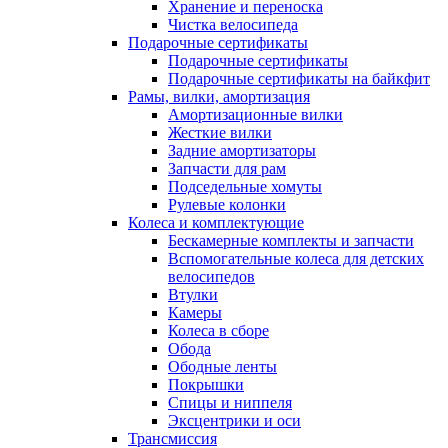
Хранение и переноска
Чистка велосипеда
Подарочные сертификаты
Подарочные сертификаты
Подарочные сертификаты на байкфит
Рамы, вилки, амортизация
Амортизационные вилки
Жесткие вилки
Задние амортизаторы
Запчасти для рам
Подседельные хомуты
Рулевые колонки
Колеса и комплектующие
Бескамерные комплекты и запчасти
Вспомогательные колеса для детских
велосипедов
Втулки
Камеры
Колеса в сборе
Обода
Ободные ленты
Покрышки
Спицы и ниппеля
Эксцентрики и оси
Трансмиссия