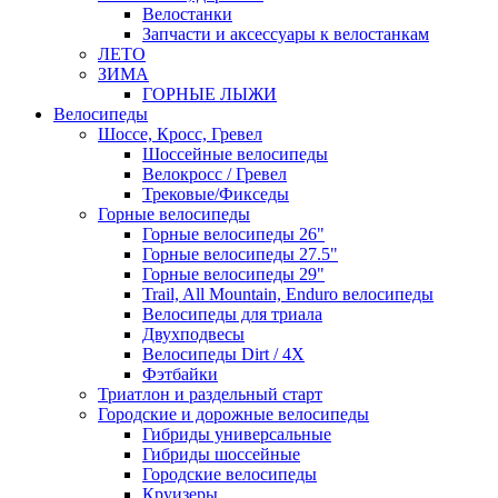
Велостанки
Запчасти и аксессуары к велостанкам
ЛЕТО
ЗИМА
ГОРНЫЕ ЛЫЖИ
Велосипеды
Шоссе, Кросс, Гревел
Шоссейные велосипеды
Велокросс / Гревел
Трековые/Фикседы
Горные велосипеды
Горные велосипеды 26"
Горные велосипеды 27.5"
Горные велосипеды 29"
Trail, All Mountain, Enduro велосипеды
Велосипеды для триала
Двухподвесы
Велосипеды Dirt / 4X
Фэтбайки
Триатлон и раздельный старт
Городские и дорожные велосипеды
Гибриды универсальные
Гибриды шоссейные
Городские велосипеды
Круизеры