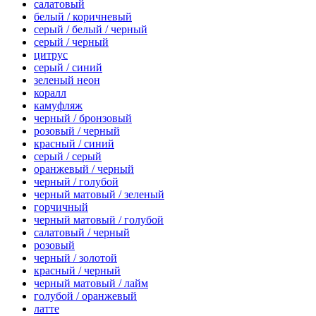
салатовый
белый / коричневый
серый / белый / черный
серый / черный
цитрус
серый / синий
зеленый неон
коралл
камуфляж
черный / бронзовый
розовый / черный
красный / синий
серый / серый
оранжевый / черный
черный / голубой
черный матовый / зеленый
горчичный
черный матовый / голубой
салатовый / черный
розовый
черный / золотой
красный / черный
черный матовый / лайм
голубой / оранжевый
латте