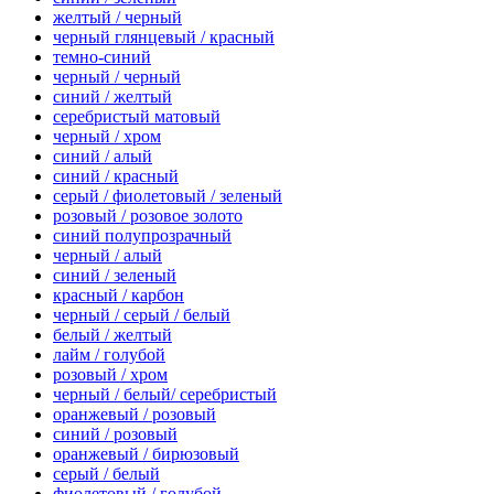
желтый / черный
черный глянцевый / красный
темно-синий
черный / черный
синий / желтый
серебристый матовый
черный / хром
синий / алый
синий / красный
серый / фиолетовый / зеленый
розовый / розовое золото
синий полупрозрачный
черный / алый
синий / зеленый
красный / карбон
черный / серый / белый
белый / желтый
лайм / голубой
розовый / хром
черный / белый/ серебристый
оранжевый / розовый
синий / розовый
оранжевый / бирюзовый
серый / белый
фиолетовый / голубой