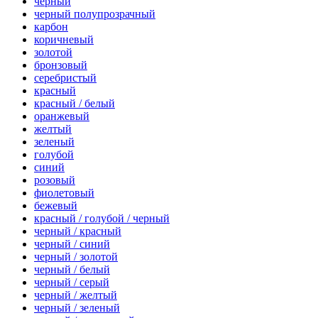
черный
черный полупрозрачный
карбон
коричневый
золотой
бронзовый
серебристый
красный
красный / белый
оранжевый
желтый
зеленый
голубой
синий
розовый
фиолетовый
бежевый
красный / голубой / черный
черный / красный
черный / синий
черный / золотой
черный / белый
черный / серый
черный / желтый
черный / зеленый