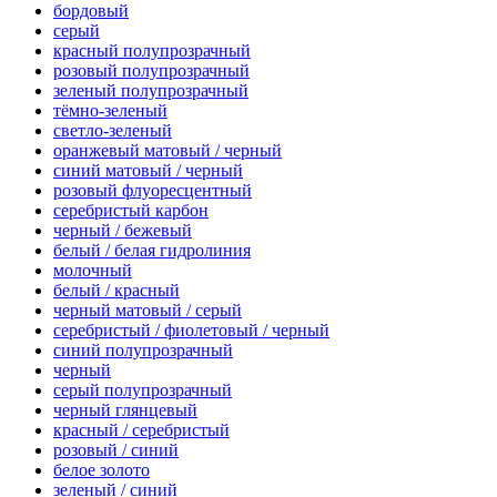
бордовый
серый
красный полупрозрачный
розовый полупрозрачный
зеленый полупрозрачный
тёмно-зеленый
светло-зеленый
оранжевый матовый / черный
синий матовый / черный
розовый флуоресцентный
серебристый карбон
черный / бежевый
белый / белая гидролиния
молочный
белый / красный
черный матовый / серый
серебристый / фиолетовый / черный
синий полупрозрачный
черный
серый полупрозрачный
черный глянцевый
красный / серебристый
розовый / синий
белое золото
зеленый / синий