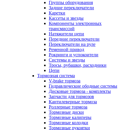
Группы оборудования
Задние переключатели
Каретки
Кассеты и звезды
Компоненты электронных
трансмиссий
Натяжители цепи
Передние переключатели
Переключатели на руле
Ременной привод
Рокринги и успокоители
Системы и звезды
Тросы, рубашки, расходники
Цепи
Тормозная система
V-brake тормоза
Гидравлические ободные системы
Дисковые тормоза - комплекты
Запчасти для тормозов
Кантилеверные тормоза
Роллерные тормоза
Тормозные диски
Тормозные калиперы
Тормозные колодки
Тормозные рукоятки