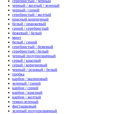
серебристый / черный
черный / желтый / зеленый
черный / синий
серебристый / желтый
красный кирпичный
белый / оранжевый
синий / серебристый
бежевый / белый
минт
белый / синий
серебристый / бежевый
серебристый / белый
черный полупрозрачный
серый / красный
серый / коричневый
черный / розовый / белый
пробка
карбон / малиновый
зеленый / синий
карбон / синий
карбон / красный
карбон / желтый
темно-зеленый
фисташковый
зеленый полупрозрачный