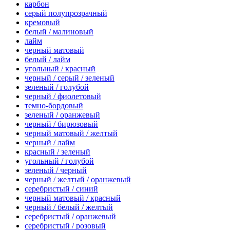
карбон
серый полупрозрачный
кремовый
белый / малиновый
лайм
черный матовый
белый / лайм
угольный / красный
черный / серый / зеленый
зеленый / голубой
черный / фиолетовый
темно-бордовый
зеленый / оранжевый
черный / бирюзовый
черный матовый / желтый
черный / лайм
красный / зеленый
угольный / голубой
зеленый / черный
черный / желтый / оранжевый
серебристый / синий
черный матовый / красный
черный / белый / желтый
серебристый / оранжевый
серебристый / розовый