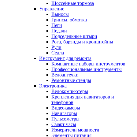
Шоссейные тормоза
Управление
Выносы
Грипсы, обмотка
Пеги
Педали
Подседельные штыри
Рога, барэнды и кронштейны
Рули
Седла
Инструмент для ремонта
Компактные наборы инструментов
Профессиональные инструменты
Велоаптечки
Ремонтные стенды
Электроника
Велокомпьютеры
Крепления для навигаторов и
телефонов
Видеокамеры
Навигаторы
Пульсометры
Смарт-часы
Измерители мощности
Элементы питания