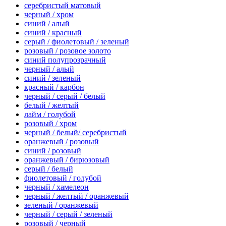
серебристый матовый
черный / хром
синий / алый
синий / красный
серый / фиолетовый / зеленый
розовый / розовое золото
синий полупрозрачный
черный / алый
синий / зеленый
красный / карбон
черный / серый / белый
белый / желтый
лайм / голубой
розовый / хром
черный / белый/ серебристый
оранжевый / розовый
синий / розовый
оранжевый / бирюзовый
серый / белый
фиолетовый / голубой
черный / хамелеон
черный / желтый / оранжевый
зеленый / оранжевый
черный / серый / зеленый
розовый / черный