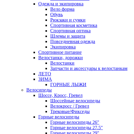
Одежда и экипировка
Вело форма
Обувь
Рюкзаки и сумки
Спортивная косметика
Спортивная оптика
Шлемы и защита
Повседневная одежда
Экипировка
Спортивное питание
Велостанки, дорожки
Велостанки
Запчасти и аксессуары к велостанкам
ЛЕТО
ЗИМА
ГОРНЫЕ ЛЫЖИ
Велосипеды
Шоссе, Кросс, Гревел
Шоссейные велосипеды
Велокросс / Гревел
Трековые/Фикседы
Горные велосипеды
Горные велосипеды 26"
Горные велосипеды 27.5"
Горные велосипеды 29"