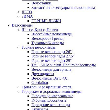
Велостанки
Запчасти и аксессуары к велостанкам
ЛЕТО
ЗИМА
ГОРНЫЕ ЛЫЖИ
Велосипеды
Шоссе, Кросс, Гревел
Шоссейные велосипеды
Велокросс / Гревел
Трековые/Фикседы
Горные велосипеды
Горные велосипеды 26"
Горные велосипеды 27.5"
Горные велосипеды 29"
Trail, All Mountain, Enduro велосипеды
Велосипеды для триала
Двухподвесы
Велосипеды Dirt / 4X
Фэтбайки
Триатлон и раздельный старт
Городские и дорожные велосипеды
Гибриды универсальные
Гибриды шоссейные
Городские велосипеды
Круизеры