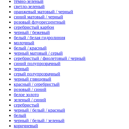
тёмно-зеленый
светло-зеленый
оранжевый матовый / черный
синий матовый / черный
розовый флуоресцентный
серебристый карбон
черный / бежевый
белый / белая гидролиния
молочный
белый / красный
черный матовый / серый
серебристый / фиолетовый / черный
синий полупрозрачный
черный
серый полупрозрачный
черный глянцевый
красный / серебристый
розовый / синий
белое золото
зеленый / синий
серебристый
черный / белый / красный
белый
черный / белый / зеленый
коричневый