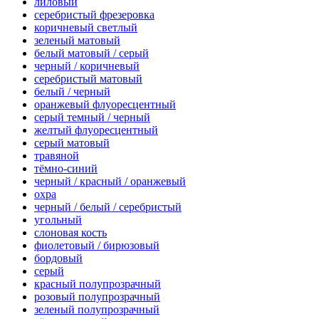
лиловый
серебристый фрезеровка
коричневый светлый
зеленый матовый
белый матовый / серый
черный / коричневый
серебристый матовый
белый / черный
оранжевый флуоресцентный
серый темный / черный
желтый флуоресцентный
серый матовый
травяной
тёмно-синий
черный / красный / оранжевый
охра
черный / белый / серебристый
угольный
слоновая кость
фиолетовый / бирюзовый
бордовый
серый
красный полупрозрачный
розовый полупрозрачный
зеленый полупрозрачный