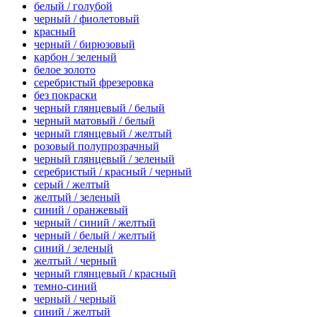
белый / голубой
черный / фиолетовый
красный
черный / бирюзовый
карбон / зеленый
белое золото
серебристый фрезеровка
без покраски
черный глянцевый / белый
черный матовый / белый
черный глянцевый / желтый
розовый полупрозрачный
черный глянцевый / зеленый
серебристый / красный / черный
серый / желтый
желтый / зеленый
синий / оранжевый
черный / синий / желтый
черный / белый / желтый
синий / зеленый
желтый / черный
черный глянцевый / красный
темно-синий
черный / черный
синий / желтый