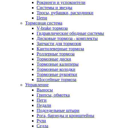
Рокринги и успокоители
Системы и звезды
Тросы, рубашки, расходники
Цепи
Тормозная система
V-brake тормоза
Гидравлические ободные системы
Дисковые тормоза - комплекты
Запчасти для тормозов
Кантилеверные тормоза
Роллерные тормоза
Тормозные диски
Тормозные калиперы
Тормозные колодки
Тормозные рукоятки
Шоссейные тормоза
Управление
Выносы
Грипсы, обмотка
Пеги
Педали
Подседельные штыри
Рога, барэнды и кронштейны
Рули
Седла