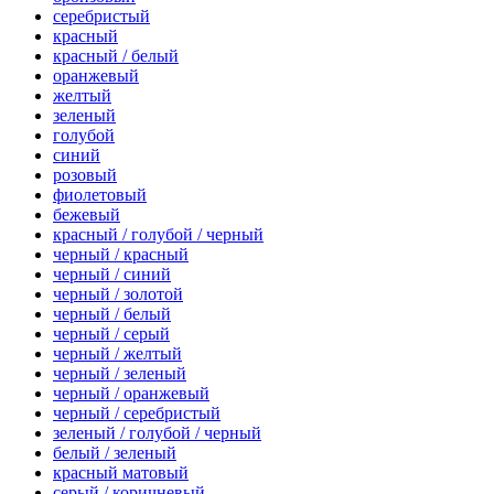
серебристый
красный
красный / белый
оранжевый
желтый
зеленый
голубой
синий
розовый
фиолетовый
бежевый
красный / голубой / черный
черный / красный
черный / синий
черный / золотой
черный / белый
черный / серый
черный / желтый
черный / зеленый
черный / оранжевый
черный / серебристый
зеленый / голубой / черный
белый / зеленый
красный матовый
серый / коричневый