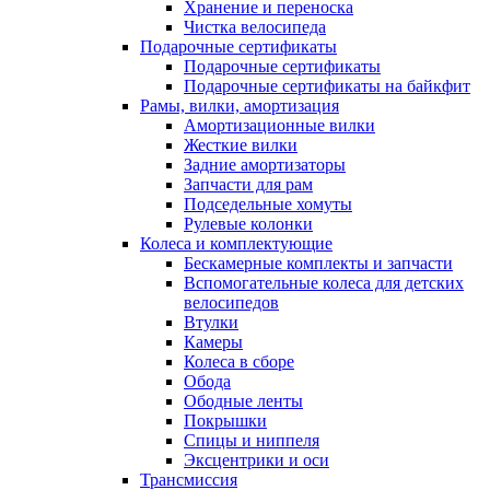
Хранение и переноска
Чистка велосипеда
Подарочные сертификаты
Подарочные сертификаты
Подарочные сертификаты на байкфит
Рамы, вилки, амортизация
Амортизационные вилки
Жесткие вилки
Задние амортизаторы
Запчасти для рам
Подседельные хомуты
Рулевые колонки
Колеса и комплектующие
Бескамерные комплекты и запчасти
Вспомогательные колеса для детских
велосипедов
Втулки
Камеры
Колеса в сборе
Обода
Ободные ленты
Покрышки
Спицы и ниппеля
Эксцентрики и оси
Трансмиссия