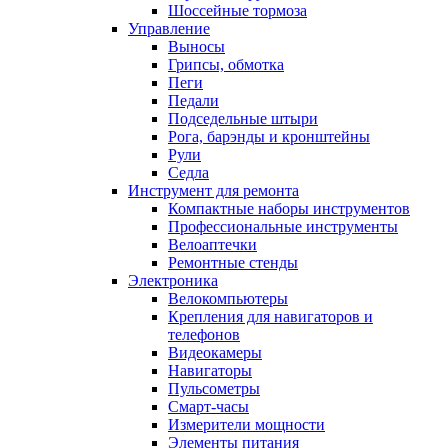
Шоссейные тормоза
Управление
Выносы
Грипсы, обмотка
Пеги
Педали
Подседельные штыри
Рога, барэнды и кронштейны
Рули
Седла
Инструмент для ремонта
Компактные наборы инструментов
Профессиональные инструменты
Велоаптечки
Ремонтные стенды
Электроника
Велокомпьютеры
Крепления для навигаторов и
телефонов
Видеокамеры
Навигаторы
Пульсометры
Смарт-часы
Измерители мощности
Элементы питания