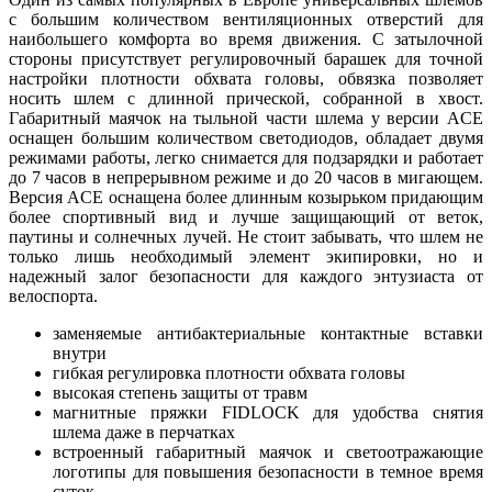
с большим количеством вентиляционных отверстий для
наибольшего комфорта во время движения. С затылочной
стороны присутствует регулировочный барашек для точной
настройки плотности обхвата головы, обвязка позволяет
носить шлем с длинной прической, собранной в хвост.
Габаритный маячок на тыльной части шлема у версии ACE
оснащен большим количеством светодиодов, обладает двумя
режимами работы, легко снимается для подзарядки и работает
до 7 часов в непрерывном режиме и до 20 часов в мигающем.
Версия ACE оснащена более длинным козырьком придающим
более спортивный вид и лучше защищающий от веток,
паутины и солнечных лучей. Не стоит забывать, что шлем не
только лишь необходимый элемент экипировки, но и
надежный залог безопасности для каждого энтузиаста от
велоспорта.
заменяемые антибактериальные контактные вставки
внутри
гибкая регулировка плотности обхвата головы
высокая степень защиты от травм
магнитные пряжки FIDLOCK для удобства снятия
шлема даже в перчатках
встроенный габаритный маячок и светоотражающие
логотипы для повышения безопасности в темное время
суток