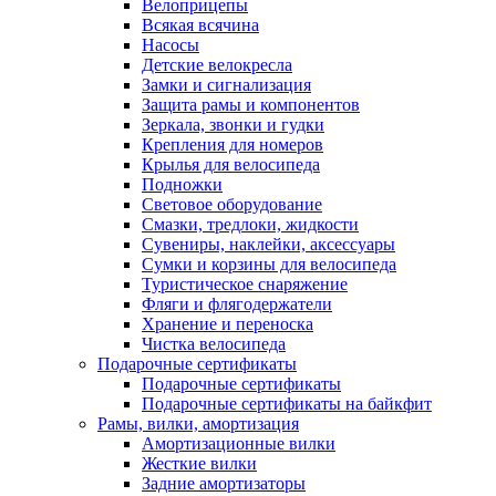
Велоприцепы
Всякая всячина
Насосы
Детские велокресла
Замки и сигнализация
Защита рамы и компонентов
Зеркала, звонки и гудки
Крепления для номеров
Крылья для велосипеда
Подножки
Световое оборудование
Смазки, тредлоки, жидкости
Сувениры, наклейки, аксессуары
Сумки и корзины для велосипеда
Туристическое снаряжение
Фляги и флягодержатели
Хранение и переноска
Чистка велосипеда
Подарочные сертификаты
Подарочные сертификаты
Подарочные сертификаты на байкфит
Рамы, вилки, амортизация
Амортизационные вилки
Жесткие вилки
Задние амортизаторы