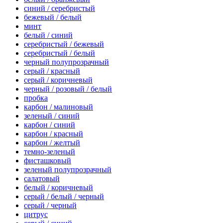
синий / серебристый
бежевый / белый
минт
белый / синий
серебристый / бежевый
серебристый / белый
черный полупрозрачный
серый / красный
серый / коричневый
черный / розовый / белый
пробка
карбон / малиновый
зеленый / синий
карбон / синий
карбон / красный
карбон / желтый
темно-зеленый
фисташковый
зеленый полупрозрачный
салатовый
белый / коричневый
серый / белый / черный
серый / черный
цитрус