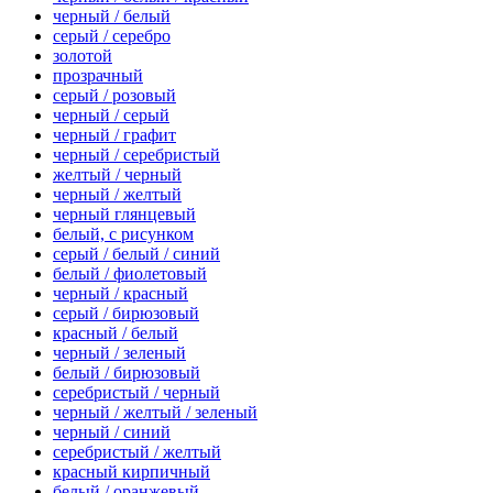
черный / белый
серый / серебро
золотой
прозрачный
серый / розовый
черный / серый
черный / графит
черный / серебристый
желтый / черный
черный / желтый
черный глянцевый
белый, с рисунком
серый / белый / синий
белый / фиолетовый
черный / красный
серый / бирюзовый
красный / белый
черный / зеленый
белый / бирюзовый
серебристый / черный
черный / желтый / зеленый
черный / синий
серебристый / желтый
красный кирпичный
белый / оранжевый