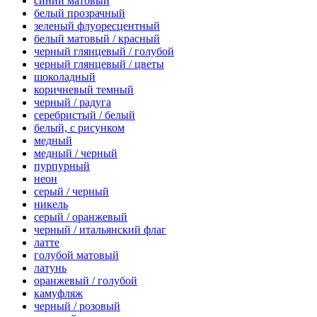
синий матовый
белый прозрачный
зеленый флуоресцентный
белый матовый / красный
черный глянцевый / голубой
черный глянцевый / цветы
шоколадный
коричневый темный
черный / радуга
серебристый / белый
белый, с рисунком
медный
медный / черный
пурпурный
неон
серый / черный
никель
серый / оранжевый
черный / итальянский флаг
латте
голубой матовый
латунь
оранжевый / голубой
камуфляж
черный / розовый