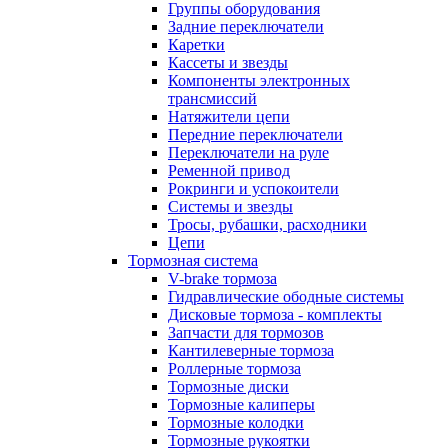
Группы оборудования
Задние переключатели
Каретки
Кассеты и звезды
Компоненты электронных
трансмиссий
Натяжители цепи
Передние переключатели
Переключатели на руле
Ременной привод
Рокринги и успокоители
Системы и звезды
Тросы, рубашки, расходники
Цепи
Тормозная система
V-brake тормоза
Гидравлические ободные системы
Дисковые тормоза - комплекты
Запчасти для тормозов
Кантилеверные тормоза
Роллерные тормоза
Тормозные диски
Тормозные калиперы
Тормозные колодки
Тормозные рукоятки