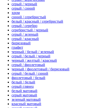
серый / черный
серый / синий
хром
синий / серебристый
белый / красный / серебристый
серый / серебро
серебристый / черный
серый / зеленый
серый / красный
бирюзовый
графит
черный / белый / зеленый
серый / белый / черный
черный / желтый / красный
серый / фиолетовый
черный / фиолетовый / бирюзовый
серый / белый / синий
фиолетовый / белый
белый / белый
серый глянец
белый матовый
серый матовый
зеленый матовый
красный матовый