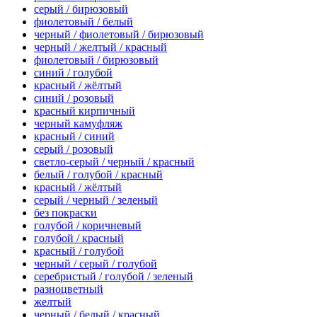
серый / бирюзовый
фиолетовый / белый
черный / фиолетовый / бирюзовый
черный / желтый / красный
фиолетовый / бирюзовый
синий / голубой
красный / жёлтый
синий / розовый
красный кирпичный
черный камуфляж
красный / синий
серый / розовый
светло-серый / черный / красный
белый / голубой / красный
красный / жёлтый
серый / черный / зеленый
без покраски
голубой / коричневый
голубой / красный
красный / голубой
черный / серый / голубой
серебристый / голубой / зеленый
разноцветный
желтый
черный / белый / красный