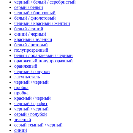
черный / белый / серебристый
серый / белый
черный / бронзовый
белый / фиолетовый
черный / красный / желтый
белый / синий
синий / черный
красный / зеленый
белый / розовый
полупрозрачный
белый / оранжевый / черный
оранжевый полупрозрачный
оранжевый
черный / голубой
латунь/сталь
черный / черный
пробка
пробка
красный / черный
черный / графит
черный / черный
серый / голубой
зеленый
серый темный / черный
синий