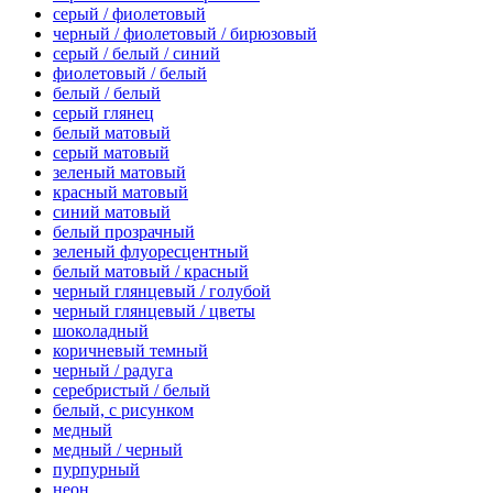
серый / фиолетовый
черный / фиолетовый / бирюзовый
серый / белый / синий
фиолетовый / белый
белый / белый
серый глянец
белый матовый
серый матовый
зеленый матовый
красный матовый
синий матовый
белый прозрачный
зеленый флуоресцентный
белый матовый / красный
черный глянцевый / голубой
черный глянцевый / цветы
шоколадный
коричневый темный
черный / радуга
серебристый / белый
белый, с рисунком
медный
медный / черный
пурпурный
неон