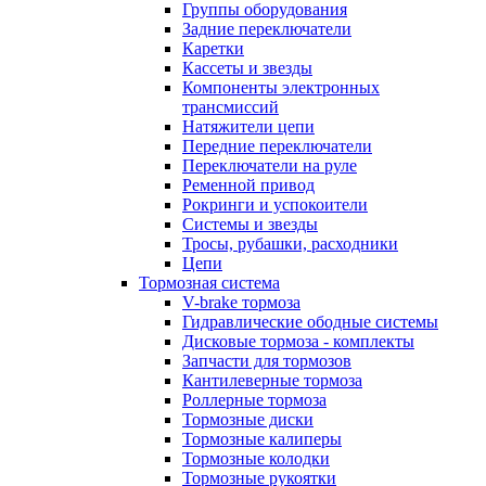
Группы оборудования
Задние переключатели
Каретки
Кассеты и звезды
Компоненты электронных
трансмиссий
Натяжители цепи
Передние переключатели
Переключатели на руле
Ременной привод
Рокринги и успокоители
Системы и звезды
Тросы, рубашки, расходники
Цепи
Тормозная система
V-brake тормоза
Гидравлические ободные системы
Дисковые тормоза - комплекты
Запчасти для тормозов
Кантилеверные тормоза
Роллерные тормоза
Тормозные диски
Тормозные калиперы
Тормозные колодки
Тормозные рукоятки