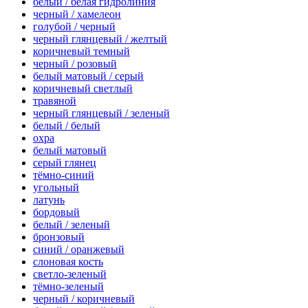
белый / белая гидролиния
черный / хамелеон
голубой / черный
черный глянцевый / желтый
коричневый темный
черный / розовый
белый матовый / серый
коричневый светлый
травяной
черный глянцевый / зеленый
белый / белый
охра
белый матовый
серый глянец
тёмно-синий
угольный
латунь
бордовый
белый / зеленый
бронзовый
синий / оранжевый
слоновая кость
светло-зеленый
тёмно-зеленый
черный / коричневый