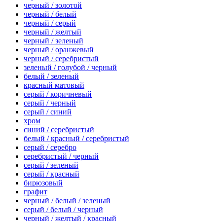
черный / золотой
черный / белый
черный / серый
черный / желтый
черный / зеленый
черный / оранжевый
черный / серебристый
зеленый / голубой / черный
белый / зеленый
красный матовый
серый / коричневый
серый / черный
серый / синий
хром
синий / серебристый
белый / красный / серебристый
серый / серебро
серебристый / черный
серый / зеленый
серый / красный
бирюзовый
графит
черный / белый / зеленый
серый / белый / черный
черный / желтый / красный