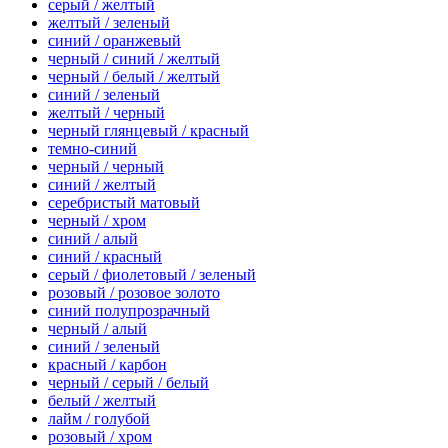
серый / желтый
желтый / зеленый
синий / оранжевый
черный / синий / желтый
черный / белый / желтый
синий / зеленый
желтый / черный
черный глянцевый / красный
темно-синий
черный / черный
синий / желтый
серебристый матовый
черный / хром
синий / алый
синий / красный
серый / фиолетовый / зеленый
розовый / розовое золото
синий полупрозрачный
черный / алый
синий / зеленый
красный / карбон
черный / серый / белый
белый / желтый
лайм / голубой
розовый / хром