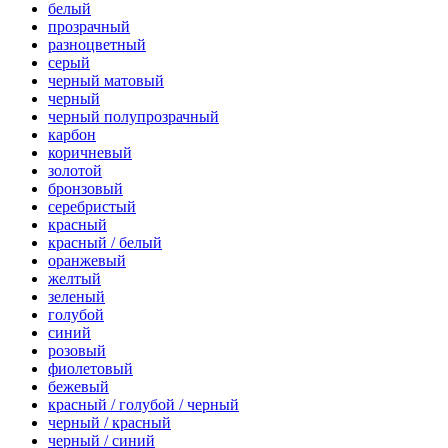
белый
прозрачный
разноцветный
серый
черный матовый
черный
черный полупрозрачный
карбон
коричневый
золотой
бронзовый
серебристый
красный
красный / белый
оранжевый
желтый
зеленый
голубой
синий
розовый
фиолетовый
бежевый
красный / голубой / черный
черный / красный
черный / синий