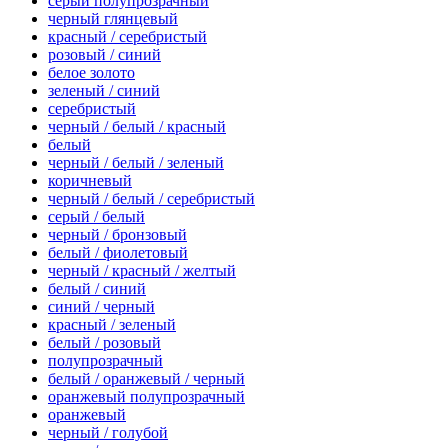
серый полупрозрачный
черный глянцевый
красный / серебристый
розовый / синий
белое золото
зеленый / синий
серебристый
черный / белый / красный
белый
черный / белый / зеленый
коричневый
черный / белый / серебристый
серый / белый
черный / бронзовый
белый / фиолетовый
черный / красный / желтый
белый / синий
синий / черный
красный / зеленый
белый / розовый
полупрозрачный
белый / оранжевый / черный
оранжевый полупрозрачный
оранжевый
черный / голубой