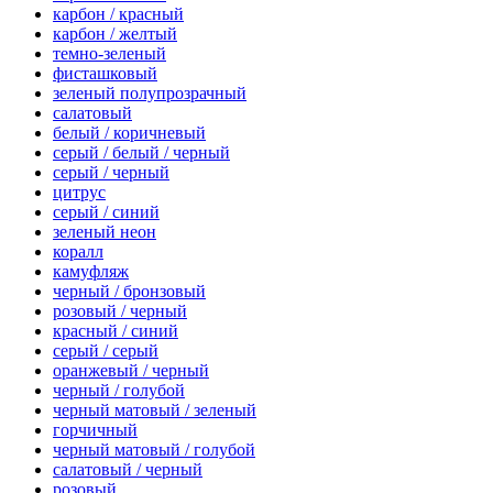
карбон / красный
карбон / желтый
темно-зеленый
фисташковый
зеленый полупрозрачный
салатовый
белый / коричневый
серый / белый / черный
серый / черный
цитрус
серый / синий
зеленый неон
коралл
камуфляж
черный / бронзовый
розовый / черный
красный / синий
серый / серый
оранжевый / черный
черный / голубой
черный матовый / зеленый
горчичный
черный матовый / голубой
салатовый / черный
розовый