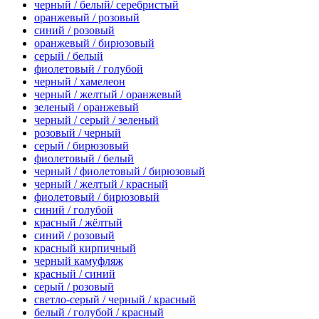
черный / белый/ серебристый
оранжевый / розовый
синий / розовый
оранжевый / бирюзовый
серый / белый
фиолетовый / голубой
черный / хамелеон
черный / желтый / оранжевый
зеленый / оранжевый
черный / серый / зеленый
розовый / черный
серый / бирюзовый
фиолетовый / белый
черный / фиолетовый / бирюзовый
черный / желтый / красный
фиолетовый / бирюзовый
синий / голубой
красный / жёлтый
синий / розовый
красный кирпичный
черный камуфляж
красный / синий
серый / розовый
светло-серый / черный / красный
белый / голубой / красный