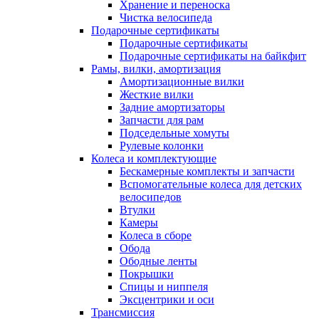
Хранение и переноска
Чистка велосипеда
Подарочные сертификаты
Подарочные сертификаты
Подарочные сертификаты на байкфит
Рамы, вилки, амортизация
Амортизационные вилки
Жесткие вилки
Задние амортизаторы
Запчасти для рам
Подседельные хомуты
Рулевые колонки
Колеса и комплектующие
Бескамерные комплекты и запчасти
Вспомогательные колеса для детских
велосипедов
Втулки
Камеры
Колеса в сборе
Обода
Ободные ленты
Покрышки
Спицы и ниппеля
Эксцентрики и оси
Трансмиссия