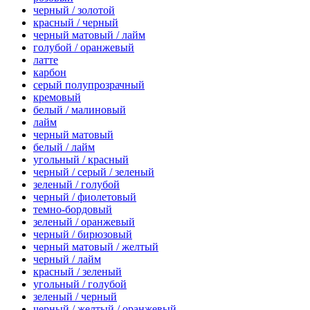
черный / золотой
красный / черный
черный матовый / лайм
голубой / оранжевый
латте
карбон
серый полупрозрачный
кремовый
белый / малиновый
лайм
черный матовый
белый / лайм
угольный / красный
черный / серый / зеленый
зеленый / голубой
черный / фиолетовый
темно-бордовый
зеленый / оранжевый
черный / бирюзовый
черный матовый / желтый
черный / лайм
красный / зеленый
угольный / голубой
зеленый / черный
черный / желтый / оранжевый