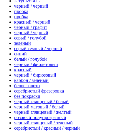
латунь/сталь
черный / черный
пробка
пробка
красный / черный
черный / графит
черный / черный
серый / голубой
зеленый
серый темный / черный
синий
белый / голубой
черный / фиолетовый
красный
черный / бирюзовый
карбон / зеленый
белое золото
серебристый фрезеровка
без покраски
черный глянцевый / белый
черный матовый / белый
черный глянцевый / желтый
розовый полупрозрачный
черный глянцевый / зеленый
серебристый / красный / черный