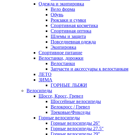
Одежда и экипировка
Вело форма
Обувь
Рюкзаки и сумки
Спортивная косметика
Спортивная оптика
Шлемы и защита
Повседневная одежда
Экипировка
Спортивное питание
Велостанки, дорожки
Велостанки
Запчасти и аксессуары к велостанкам
ЛЕТО
ЗИМА
ГОРНЫЕ ЛЫЖИ
Велосипеды
Шоссе, Кросс, Гревел
Шоссейные велосипеды
Велокросс / Гревел
Трековые/Фикседы
Горные велосипеды
Горные велосипеды 26"
Горные велосипеды 27.5"
Горные велосипеды 29"