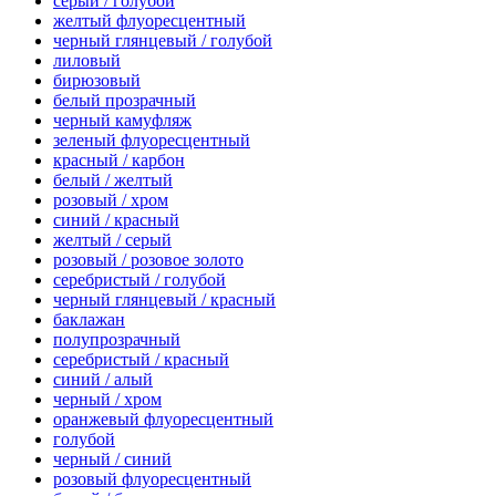
серый / голубой
желтый флуоресцентный
черный глянцевый / голубой
лиловый
бирюзовый
белый прозрачный
черный камуфляж
зеленый флуоресцентный
красный / карбон
белый / желтый
розовый / хром
синий / красный
желтый / серый
розовый / розовое золото
серебристый / голубой
черный глянцевый / красный
баклажан
полупрозрачный
серебристый / красный
синий / алый
черный / хром
оранжевый флуоресцентный
голубой
черный / синий
розовый флуоресцентный