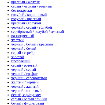
красный / жёлтый
серый / черный / зеленый
без покраски
голубой / коричневый
голубой / красный
красный / голубой
черный / серый / голубой
серебристый / голубой / зеленый
разноцветный
желтый
черный / белый / красный
черный / белый
серый / серебро
золотой
прозрачный
серый / розовый
черный / серый
черный / графит
черный / серебристый
желтый / черный
черный / желтый
черный глянцевый
белый, с рисунком
серый / белый / синий
белый / фиолетовый