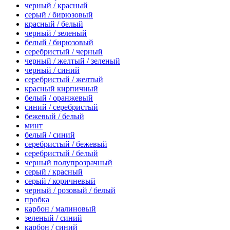
черный / красный
серый / бирюзовый
красный / белый
черный / зеленый
белый / бирюзовый
серебристый / черный
черный / желтый / зеленый
черный / синий
серебристый / желтый
красный кирпичный
белый / оранжевый
синий / серебристый
бежевый / белый
минт
белый / синий
серебристый / бежевый
серебристый / белый
черный полупрозрачный
серый / красный
серый / коричневый
черный / розовый / белый
пробка
карбон / малиновый
зеленый / синий
карбон / синий