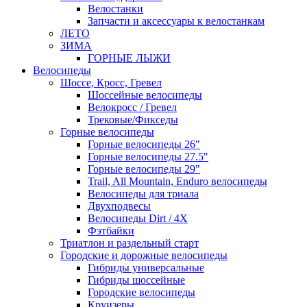
Велостанки
Запчасти и аксессуары к велостанкам
ЛЕТО
ЗИМА
ГОРНЫЕ ЛЫЖИ
Велосипеды
Шоссе, Кросс, Гревел
Шоссейные велосипеды
Велокросс / Гревел
Трековые/Фикседы
Горные велосипеды
Горные велосипеды 26"
Горные велосипеды 27.5"
Горные велосипеды 29"
Trail, All Mountain, Enduro велосипеды
Велосипеды для триала
Двухподвесы
Велосипеды Dirt / 4X
Фэтбайки
Триатлон и раздельный старт
Городские и дорожные велосипеды
Гибриды универсальные
Гибриды шоссейные
Городские велосипеды
Круизеры