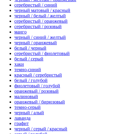
серебристый / синий
черный матовый / красный
черный / белый / желтый
серебристый / оранжевый
серебристый / розовый
манго
черный / синий / желтый
черный / оранжевый
белый / черный
серебристый / фиолетовый
белый / серый
хаки
темно-синий
красный / серебристый
белый / голубой
фиолетовый / голубой
оранжевый / розовый
малиновый
оранжевый / бирюзовый
темно-серый
черный / алый
лаванда
графит
черный / серый / красный