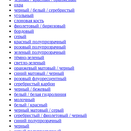
охра
черный / белый / серебристый
угольный
слоновая кость
фиолетовый / бирюзовый
бордовый
серый
красный полупрозрачный
розовый полупрозрачный
зеленый полупрозрачный
тёмно-зеленый
светло-зеленый
оранжевый матовый / черный
синий матовый / черный
розовый флуоресцентный
серебристый карбон
черный / бежевый
белый / белая гидролиния
молочный
белый / красный
черный матовый / серый
серебристый / фиолетовый / черный
синий полупрозрачный
черный