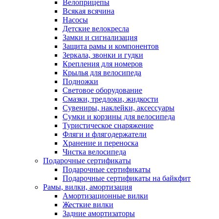
Велоприцепы
Всякая всячина
Насосы
Детские велокресла
Замки и сигнализация
Защита рамы и компонентов
Зеркала, звонки и гудки
Крепления для номеров
Крылья для велосипеда
Подножки
Световое оборудование
Смазки, тредлоки, жидкости
Сувениры, наклейки, аксессуары
Сумки и корзины для велосипеда
Туристическое снаряжение
Фляги и флягодержатели
Хранение и переноска
Чистка велосипеда
Подарочные сертификаты
Подарочные сертификаты
Подарочные сертификаты на байкфит
Рамы, вилки, амортизация
Амортизационные вилки
Жесткие вилки
Задние амортизаторы