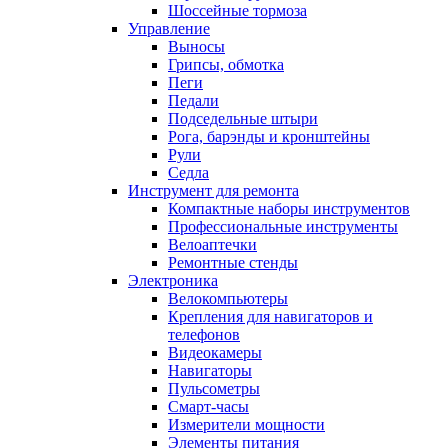
Шоссейные тормоза
Управление
Выносы
Грипсы, обмотка
Пеги
Педали
Подседельные штыри
Рога, барэнды и кронштейны
Рули
Седла
Инструмент для ремонта
Компактные наборы инструментов
Профессиональные инструменты
Велоаптечки
Ремонтные стенды
Электроника
Велокомпьютеры
Крепления для навигаторов и
телефонов
Видеокамеры
Навигаторы
Пульсометры
Смарт-часы
Измерители мощности
Элементы питания