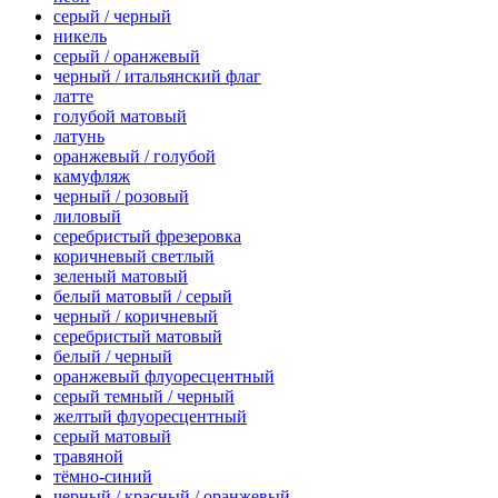
серый / черный
никель
серый / оранжевый
черный / итальянский флаг
латте
голубой матовый
латунь
оранжевый / голубой
камуфляж
черный / розовый
лиловый
серебристый фрезеровка
коричневый светлый
зеленый матовый
белый матовый / серый
черный / коричневый
серебристый матовый
белый / черный
оранжевый флуоресцентный
серый темный / черный
желтый флуоресцентный
серый матовый
травяной
тёмно-синий
черный / красный / оранжевый