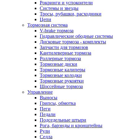
Рокринги и успокоители
Системы и звезды
Тросы, рубашки, расходники
Цепи
Тормозная система
V-brake тормоза
Гидравлические ободные системы
Дисковые тормоза - комплекты
Запчасти для тормозов
Кантилеверные тормоза
Роллерные тормоза
Тормозные диски
Тормозные калиперы
Тормозные колодки
Тормозные рукоятки
Шоссейные тормоза
Управление
Выносы
Грипсы, обмотка
Пеги
Педали
Подседельные штыри
Рога, барэнды и кронштейны
Рули
Седла