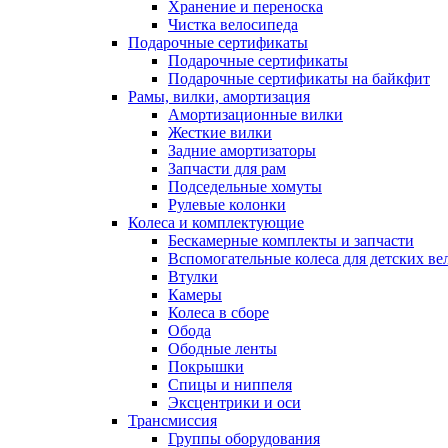
Хранение и переноска
Чистка велосипеда
Подарочные сертификаты
Подарочные сертификаты
Подарочные сертификаты на байкфит
Рамы, вилки, амортизация
Амортизационные вилки
Жесткие вилки
Задние амортизаторы
Запчасти для рам
Подседельные хомуты
Рулевые колонки
Колеса и комплектующие
Бескамерные комплекты и запчасти
Вспомогательные колеса для детских ве
Втулки
Камеры
Колеса в сборе
Обода
Ободные ленты
Покрышки
Спицы и ниппеля
Эксцентрики и оси
Трансмиссия
Группы оборудования