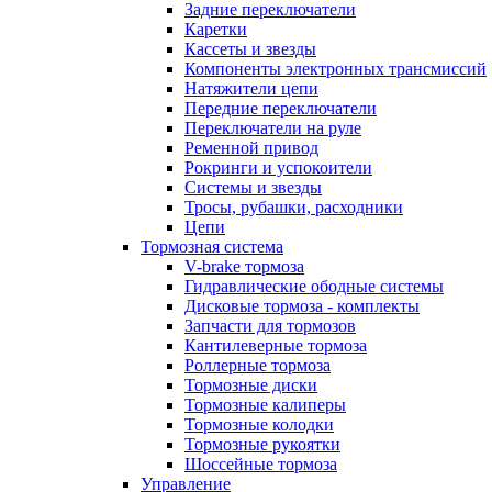
Задние переключатели
Каретки
Кассеты и звезды
Компоненты электронных трансмиссий
Натяжители цепи
Передние переключатели
Переключатели на руле
Ременной привод
Рокринги и успокоители
Системы и звезды
Тросы, рубашки, расходники
Цепи
Тормозная система
V-brake тормоза
Гидравлические ободные системы
Дисковые тормоза - комплекты
Запчасти для тормозов
Кантилеверные тормоза
Роллерные тормоза
Тормозные диски
Тормозные калиперы
Тормозные колодки
Тормозные рукоятки
Шоссейные тормоза
Управление