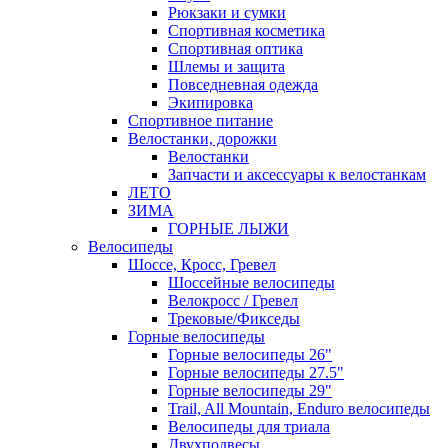
Рюкзаки и сумки
Спортивная косметика
Спортивная оптика
Шлемы и защита
Повседневная одежда
Экипировка
Спортивное питание
Велостанки, дорожки
Велостанки
Запчасти и аксессуары к велостанкам
ЛЕТО
ЗИМА
ГОРНЫЕ ЛЫЖИ
Велосипеды
Шоссе, Кросс, Гревел
Шоссейные велосипеды
Велокросс / Гревел
Трековые/Фикседы
Горные велосипеды
Горные велосипеды 26"
Горные велосипеды 27.5"
Горные велосипеды 29"
Trail, All Mountain, Enduro велосипеды
Велосипеды для триала
Двухподвесы