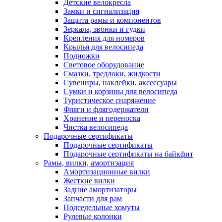
Детские велокресла
Замки и сигнализация
Защита рамы и компонентов
Зеркала, звонки и гудки
Крепления для номеров
Крылья для велосипеда
Подножки
Световое оборудование
Смазки, тредлоки, жидкости
Сувениры, наклейки, аксессуары
Сумки и корзины для велосипеда
Туристическое снаряжение
Фляги и флягодержатели
Хранение и переноска
Чистка велосипеда
Подарочные сертификаты
Подарочные сертификаты
Подарочные сертификаты на байкфит
Рамы, вилки, амортизация
Амортизационные вилки
Жесткие вилки
Задние амортизаторы
Запчасти для рам
Подседельные хомуты
Рулевые колонки