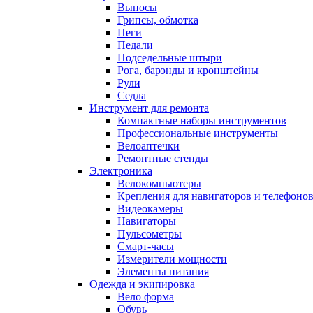
Выносы
Грипсы, обмотка
Пеги
Педали
Подседельные штыри
Рога, барэнды и кронштейны
Рули
Седла
Инструмент для ремонта
Компактные наборы инструментов
Профессиональные инструменты
Велоаптечки
Ремонтные стенды
Электроника
Велокомпьютеры
Крепления для навигаторов и телефоно
Видеокамеры
Навигаторы
Пульсометры
Смарт-часы
Измерители мощности
Элементы питания
Одежда и экипировка
Вело форма
Обувь