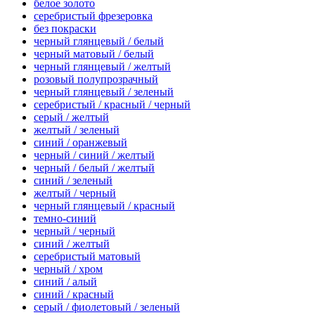
белое золото
серебристый фрезеровка
без покраски
черный глянцевый / белый
черный матовый / белый
черный глянцевый / желтый
розовый полупрозрачный
черный глянцевый / зеленый
серебристый / красный / черный
серый / желтый
желтый / зеленый
синий / оранжевый
черный / синий / желтый
черный / белый / желтый
синий / зеленый
желтый / черный
черный глянцевый / красный
темно-синий
черный / черный
синий / желтый
серебристый матовый
черный / хром
синий / алый
синий / красный
серый / фиолетовый / зеленый