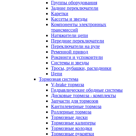
Группы оборудования
Задние переключатели
Каретки
Кассеты и звезды
Компоненты электронных
трансмиссий
Натяжители цепи
Передние переключатели
Переключатели на руле
Ременной привод
Рокринги и успокоители
Системы и звезды
Тросы, рубашки, расходники
Цепи
Тормозная система
V-brake тормоза
Гидравлические ободные системы
Дисковые тормоза - комплекты
Запчасти для тормозов
Кантилеверные тормоза
Роллерные тормоза
Тормозные диски
Тормозные калиперы
Тормозные колодки
Тормозные рукоятки