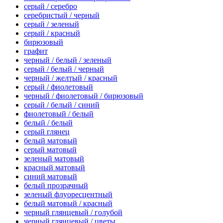
серый / серебро
серебристый / черный
серый / зеленый
серый / красный
бирюзовый
графит
черный / белый / зеленый
серый / белый / черный
черный / желтый / красный
серый / фиолетовый
черный / фиолетовый / бирюзовый
серый / белый / синий
фиолетовый / белый
белый / белый
серый глянец
белый матовый
серый матовый
зеленый матовый
красный матовый
синий матовый
белый прозрачный
зеленый флуоресцентный
белый матовый / красный
черный глянцевый / голубой
черный глянцевый / цветы