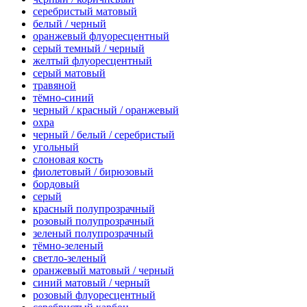
серебристый матовый
белый / черный
оранжевый флуоресцентный
серый темный / черный
желтый флуоресцентный
серый матовый
травяной
тёмно-синий
черный / красный / оранжевый
охра
черный / белый / серебристый
угольный
слоновая кость
фиолетовый / бирюзовый
бордовый
серый
красный полупрозрачный
розовый полупрозрачный
зеленый полупрозрачный
тёмно-зеленый
светло-зеленый
оранжевый матовый / черный
синий матовый / черный
розовый флуоресцентный