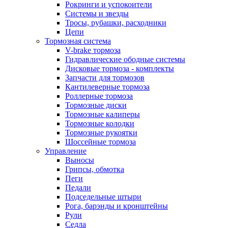
Рокринги и успокоители
Системы и звезды
Тросы, рубашки, расходники
Цепи
Тормозная система
V-brake тормоза
Гидравлические ободные системы
Дисковые тормоза - комплекты
Запчасти для тормозов
Кантилеверные тормоза
Роллерные тормоза
Тормозные диски
Тормозные калиперы
Тормозные колодки
Тормозные рукоятки
Шоссейные тормоза
Управление
Выносы
Грипсы, обмотка
Пеги
Педали
Подседельные штыри
Рога, барэнды и кронштейны
Рули
Седла