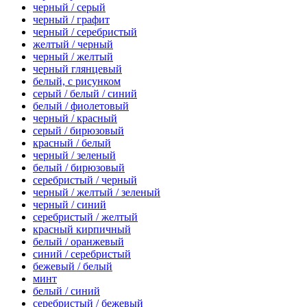
черный / серый
черный / графит
черный / серебристый
желтый / черный
черный / желтый
черный глянцевый
белый, с рисунком
серый / белый / синий
белый / фиолетовый
черный / красный
серый / бирюзовый
красный / белый
черный / зеленый
белый / бирюзовый
серебристый / черный
черный / желтый / зеленый
черный / синий
серебристый / желтый
красный кирпичный
белый / оранжевый
синий / серебристый
бежевый / белый
минт
белый / синий
серебристый / бежевый