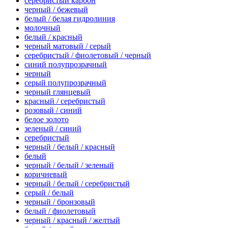
серебристый карбон
черный / бежевый
белый / белая гидролиния
молочный
белый / красный
черный матовый / серый
серебристый / фиолетовый / черный
синий полупрозрачный
черный
серый полупрозрачный
черный глянцевый
красный / серебристый
розовый / синий
белое золото
зеленый / синий
серебристый
черный / белый / красный
белый
черный / белый / зеленый
коричневый
черный / белый / серебристый
серый / белый
черный / бронзовый
белый / фиолетовый
черный / красный / желтый