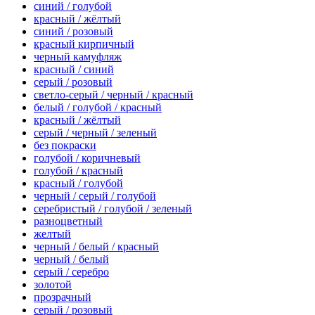
синий / голубой
красный / жёлтый
синий / розовый
красный кирпичный
черный камуфляж
красный / синий
серый / розовый
светло-серый / черный / красный
белый / голубой / красный
красный / жёлтый
серый / черный / зеленый
без покраски
голубой / коричневый
голубой / красный
красный / голубой
черный / серый / голубой
серебристый / голубой / зеленый
разноцветный
желтый
черный / белый / красный
черный / белый
серый / серебро
золотой
прозрачный
серый / розовый