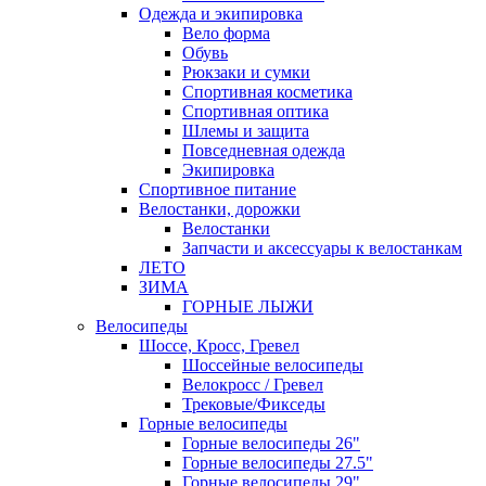
Одежда и экипировка
Вело форма
Обувь
Рюкзаки и сумки
Спортивная косметика
Спортивная оптика
Шлемы и защита
Повседневная одежда
Экипировка
Спортивное питание
Велостанки, дорожки
Велостанки
Запчасти и аксессуары к велостанкам
ЛЕТО
ЗИМА
ГОРНЫЕ ЛЫЖИ
Велосипеды
Шоссе, Кросс, Гревел
Шоссейные велосипеды
Велокросс / Гревел
Трековые/Фикседы
Горные велосипеды
Горные велосипеды 26"
Горные велосипеды 27.5"
Горные велосипеды 29"