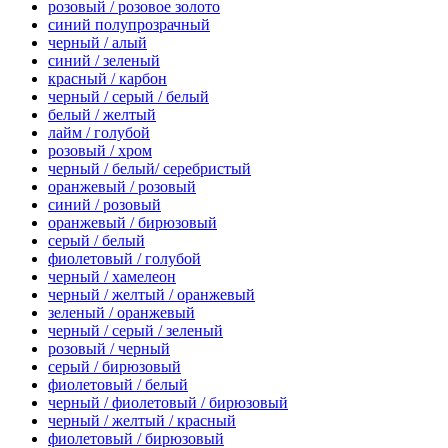
розовый / розовое золото
синий полупрозрачный
черный / алый
синий / зеленый
красный / карбон
черный / серый / белый
белый / желтый
лайм / голубой
розовый / хром
черный / белый/ серебристый
оранжевый / розовый
синий / розовый
оранжевый / бирюзовый
серый / белый
фиолетовый / голубой
черный / хамелеон
черный / желтый / оранжевый
зеленый / оранжевый
черный / серый / зеленый
розовый / черный
серый / бирюзовый
фиолетовый / белый
черный / фиолетовый / бирюзовый
черный / желтый / красный
фиолетовый / бирюзовый