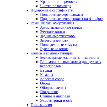
Хранение и переноска
Чистка велосипеда
Подарочные сертификаты
Подарочные сертификаты
Подарочные сертификаты на байкфит
Рамы, вилки, амортизация
Амортизационные вилки
Жесткие вилки
Задние амортизаторы
Запчасти для рам
Подседельные хомуты
Рулевые колонки
Колеса и комплектующие
Бескамерные комплекты и запчасти
Вспомогательные колеса для детских
велосипедов
Втулки
Камеры
Колеса в сборе
Обода
Ободные ленты
Покрышки
Спицы и ниппеля
Эксцентрики и оси
Трансмиссия