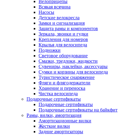
Велоприцепы
Всякая всячина
Насосы
Детские велокресла
Замки и сигнализация
Защита рамы и компонентов
Зеркала, звонки и гудки
Крепления для номеров
Крылья для велосипеда
Подножки
Световое оборудование
Смазки, тредлоки, жидкости
Сувениры, наклейки, аксессуары
Сумки и корзины для велосипеда
Туристическое снаряжение
Фляги и флягодержатели
Хранение и переноска
Чистка велосипеда
Подарочные сертификаты
Подарочные сертификаты
Подарочные сертификаты на байкфит
Рамы, вилки, амортизация
Амортизационные вилки
Жесткие вилки
Задние амортизаторы