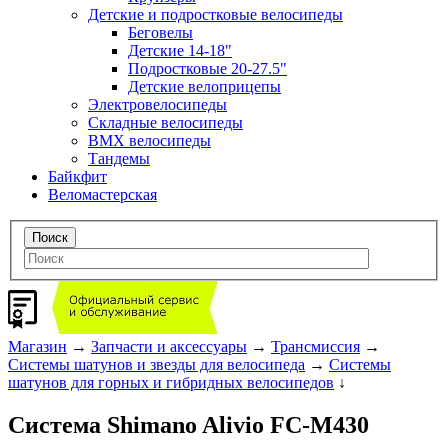
Детские и подростковые велосипеды
Беговелы
Детские 14-18"
Подростковые 20-27.5"
Детские велоприцепы
Электровелосипеды
Складные велосипеды
BMX велосипеды
Тандемы
Байкфит
Веломастерская
Магазин
→
Запчасти и аксессуары
→
Трансмиссия
→
Системы шатунов и звезды для велосипеда
→
Системы
шатунов для горных и гибридных велосипедов
↓
Система Shimano Alivio FC-M430