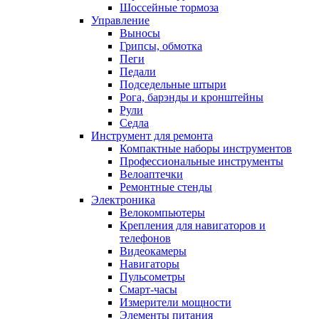
Шоссейные тормоза
Управление
Выносы
Грипсы, обмотка
Пеги
Педали
Подседельные штыри
Рога, барэнды и кронштейны
Рули
Седла
Инструмент для ремонта
Компактные наборы инструментов
Профессиональные инструменты
Велоаптечки
Ремонтные стенды
Электроника
Велокомпьютеры
Крепления для навигаторов и
телефонов
Видеокамеры
Навигаторы
Пульсометры
Смарт-часы
Измерители мощности
Элементы питания