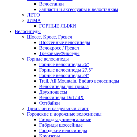
Велостанки
Запчасти и аксессуары к велостанкам
ЛЕТО
ЗИМА
ГОРНЫЕ ЛЫЖИ
Велосипеды
Шоссе, Кросс, Гревел
Шоссейные велосипеды
Велокросс / Гревел
Трековые/Фикседы
Горные велосипеды
Горные велосипеды 26"
Горные велосипеды 27.5"
Горные велосипеды 29"
Trail, All Mountain, Enduro велосипеды
Велосипеды для триала
Двухподвесы
Велосипеды Dirt / 4X
Фэтбайки
Триатлон и раздельный старт
Городские и дорожные велосипеды
Гибриды универсальные
Гибриды шоссейные
Городские велосипеды
Круизеры