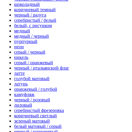
шоколадный
коричневый темный
черный / радуга
серебристый / белый
белый, с рисунком
медный
медный / черный
пурпурный
неон
серый / черный
никель
серый / оранжевый
черный / итальянский флаг
латте
голубой матовый
латунь
оранжевый / голубой
камуфляж
черный / розовый
лиловый
серебристый фрезеровка
коричневый светлый
зеленый матовый
белый матовый / серый
черный / коричневый