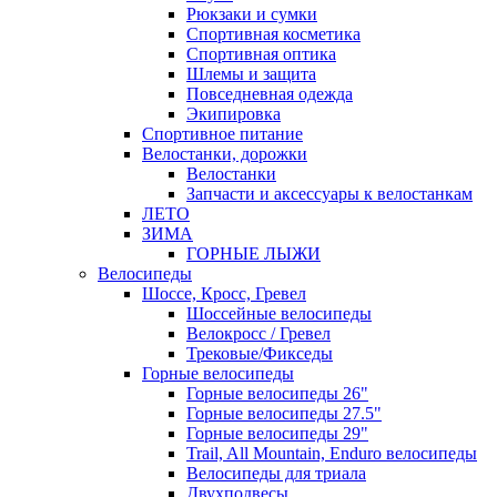
Рюкзаки и сумки
Спортивная косметика
Спортивная оптика
Шлемы и защита
Повседневная одежда
Экипировка
Спортивное питание
Велостанки, дорожки
Велостанки
Запчасти и аксессуары к велостанкам
ЛЕТО
ЗИМА
ГОРНЫЕ ЛЫЖИ
Велосипеды
Шоссе, Кросс, Гревел
Шоссейные велосипеды
Велокросс / Гревел
Трековые/Фикседы
Горные велосипеды
Горные велосипеды 26"
Горные велосипеды 27.5"
Горные велосипеды 29"
Trail, All Mountain, Enduro велосипеды
Велосипеды для триала
Двухподвесы