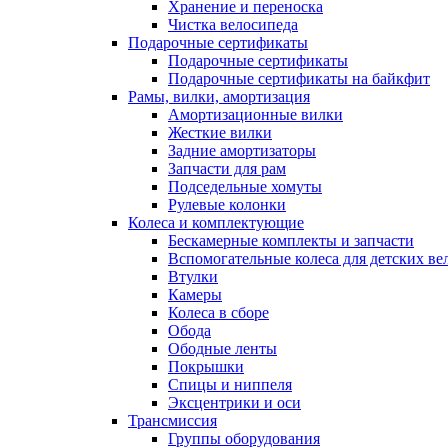
Хранение и переноска
Чистка велосипеда
Подарочные сертификаты
Подарочные сертификаты
Подарочные сертификаты на байкфит
Рамы, вилки, амортизация
Амортизационные вилки
Жесткие вилки
Задние амортизаторы
Запчасти для рам
Подседельные хомуты
Рулевые колонки
Колеса и комплектующие
Бескамерные комплекты и запчасти
Вспомогательные колеса для детских ве
Втулки
Камеры
Колеса в сборе
Обода
Ободные ленты
Покрышки
Спицы и ниппеля
Эксцентрики и оси
Трансмиссия
Группы оборудования