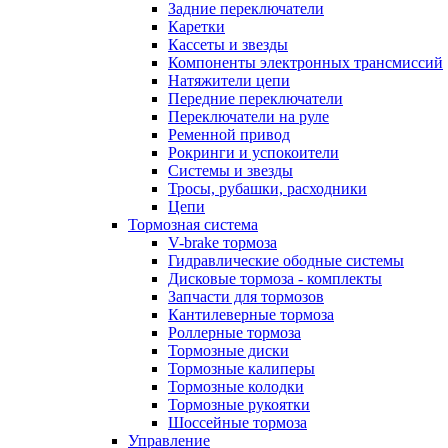
Задние переключатели
Каретки
Кассеты и звезды
Компоненты электронных трансмиссий
Натяжители цепи
Передние переключатели
Переключатели на руле
Ременной привод
Рокринги и успокоители
Системы и звезды
Тросы, рубашки, расходники
Цепи
Тормозная система
V-brake тормоза
Гидравлические ободные системы
Дисковые тормоза - комплекты
Запчасти для тормозов
Кантилеверные тормоза
Роллерные тормоза
Тормозные диски
Тормозные калиперы
Тормозные колодки
Тормозные рукоятки
Шоссейные тормоза
Управление