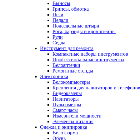
Выносы
Грипсы, обмотка
Пеги
Педали
Подседельные штыри
Рога, барэнды и кронштейны
Рули
Седла
Инструмент для ремонта
Компактные наборы инструментов
Профессиональные инструменты
Велоаптечки
Ремонтные стенды
Электроника
Велокомпьютеры
Крепления для навигаторов и телефоно
Видеокамеры
Навигаторы
Пульсометры
Смарт-часы
Измерители мощности
Элементы питания
Одежда и экипировка
Вело форма
Обувь