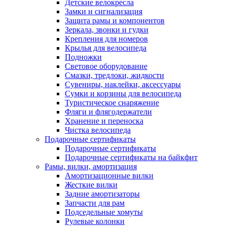
Детские велокресла
Замки и сигнализация
Защита рамы и компонентов
Зеркала, звонки и гудки
Крепления для номеров
Крылья для велосипеда
Подножки
Световое оборудование
Смазки, тредлоки, жидкости
Сувениры, наклейки, аксессуары
Сумки и корзины для велосипеда
Туристическое снаряжение
Фляги и флягодержатели
Хранение и переноска
Чистка велосипеда
Подарочные сертификаты
Подарочные сертификаты
Подарочные сертификаты на байкфит
Рамы, вилки, амортизация
Амортизационные вилки
Жесткие вилки
Задние амортизаторы
Запчасти для рам
Подседельные хомуты
Рулевые колонки