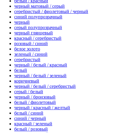
белый / красный
черный матовый / серый
серебристый / фиолетовый / черный
синий полупрозрачный
черный
серый полупрозрачный
черный глянцевый
красный / серебристый
розовый / синий
белое золото
зеленый / синий
серебристый
черный / белый / красный
белый
черный / белый / зеленый
коричневый
черный / белый / серебристый
серый / белый
черный / бронзовый
белый / фиолетовый
черный / красный / желтый
белый / синий
синий / черный
красный / зеленый
белый / розовый