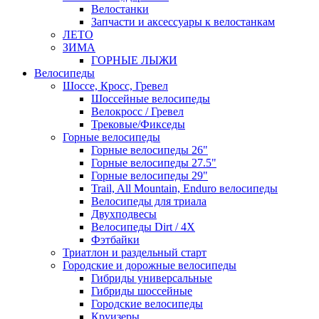
Велостанки
Запчасти и аксессуары к велостанкам
ЛЕТО
ЗИМА
ГОРНЫЕ ЛЫЖИ
Велосипеды
Шоссе, Кросс, Гревел
Шоссейные велосипеды
Велокросс / Гревел
Трековые/Фикседы
Горные велосипеды
Горные велосипеды 26"
Горные велосипеды 27.5"
Горные велосипеды 29"
Trail, All Mountain, Enduro велосипеды
Велосипеды для триала
Двухподвесы
Велосипеды Dirt / 4X
Фэтбайки
Триатлон и раздельный старт
Городские и дорожные велосипеды
Гибриды универсальные
Гибриды шоссейные
Городские велосипеды
Круизеры