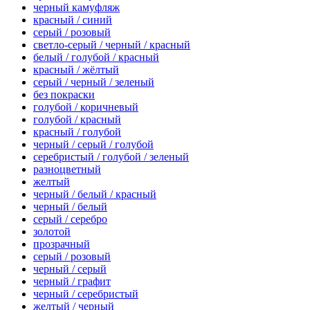
черный камуфляж
красный / синий
серый / розовый
светло-серый / черный / красный
белый / голубой / красный
красный / жёлтый
серый / черный / зеленый
без покраски
голубой / коричневый
голубой / красный
красный / голубой
черный / серый / голубой
серебристый / голубой / зеленый
разноцветный
желтый
черный / белый / красный
черный / белый
серый / серебро
золотой
прозрачный
серый / розовый
черный / серый
черный / графит
черный / серебристый
желтый / черный