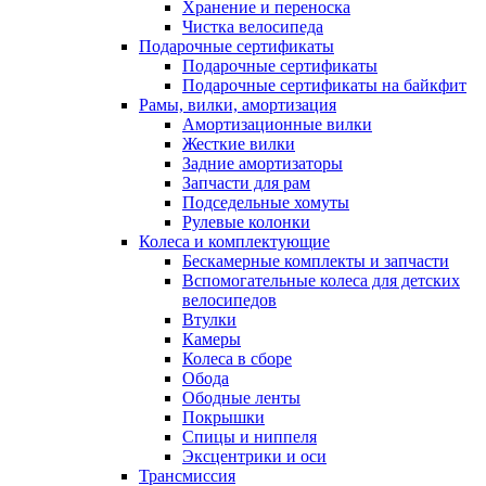
Хранение и переноска
Чистка велосипеда
Подарочные сертификаты
Подарочные сертификаты
Подарочные сертификаты на байкфит
Рамы, вилки, амортизация
Амортизационные вилки
Жесткие вилки
Задние амортизаторы
Запчасти для рам
Подседельные хомуты
Рулевые колонки
Колеса и комплектующие
Бескамерные комплекты и запчасти
Вспомогательные колеса для детских
велосипедов
Втулки
Камеры
Колеса в сборе
Обода
Ободные ленты
Покрышки
Спицы и ниппеля
Эксцентрики и оси
Трансмиссия