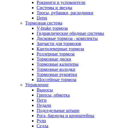
Рокринги и успокоители
Системы и звезды
Тросы, рубашки, расходники
Цепи
Тормозная система
V-brake тормоза
Гидравлические ободные системы
Дисковые тормоза - комплекты
Запчасти для тормозов
Кантилеверные тормоза
Роллерные тормоза
Тормозные диски
Тормозные калиперы
Тормозные колодки
Тормозные рукоятки
Шоссейные тормоза
Управление
Выносы
Грипсы, обмотка
Пеги
Педали
Подседельные штыри
Рога, барэнды и кронштейны
Рули
Седла