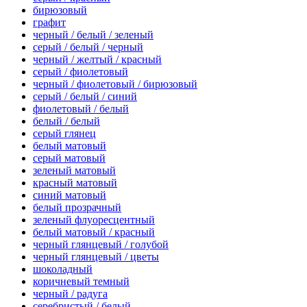
бирюзовый
графит
черный / белый / зеленый
серый / белый / черный
черный / желтый / красный
серый / фиолетовый
черный / фиолетовый / бирюзовый
серый / белый / синий
фиолетовый / белый
белый / белый
серый глянец
белый матовый
серый матовый
зеленый матовый
красный матовый
синий матовый
белый прозрачный
зеленый флуоресцентный
белый матовый / красный
черный глянцевый / голубой
черный глянцевый / цветы
шоколадный
коричневый темный
черный / радуга
серебристый / белый