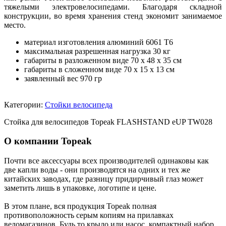
тяжелыми электровелосипедами. Благодаря складной
конструкции, во время хранения стенд экономит занимаемое
место.
материал изготовления алюминий 6061 Т6
максимальная разрешенная нагрузка 30 кг
габариты в разложенном виде 70 х 48 х 35 см
габариты в сложенном виде 70 х 15 х 13 см
заявленный вес 970 гр
Категории:
Стойки велосипеда
Стойка для велосипедов Topeak FLASHSTAND eUP TW028
О компании Topeak
Почти все аксессуары всех производителей одинаковы как
две капли воды - они производятся на одних и тех же
китайских заводах, где разницу придирчивый глаз может
заметить лишь в упаковке, логотипе и цене.
В этом плане, вся продукция Topeak полная
противоположность серым копиям на прилавках
веломагазинов. Будь то крыло или насос, компактный набор