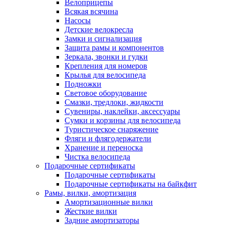
Велоприцепы
Всякая всячина
Насосы
Детские велокресла
Замки и сигнализация
Защита рамы и компонентов
Зеркала, звонки и гудки
Крепления для номеров
Крылья для велосипеда
Подножки
Световое оборудование
Смазки, тредлоки, жидкости
Сувениры, наклейки, аксессуары
Сумки и корзины для велосипеда
Туристическое снаряжение
Фляги и флягодержатели
Хранение и переноска
Чистка велосипеда
Подарочные сертификаты
Подарочные сертификаты
Подарочные сертификаты на байкфит
Рамы, вилки, амортизация
Амортизационные вилки
Жесткие вилки
Задние амортизаторы