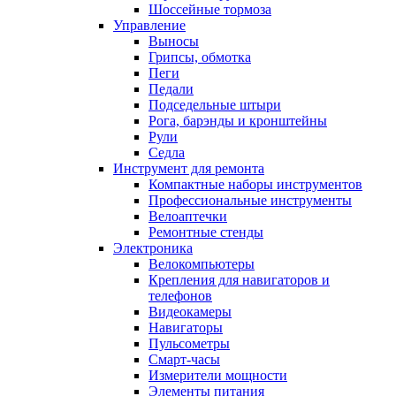
Шоссейные тормоза
Управление
Выносы
Грипсы, обмотка
Пеги
Педали
Подседельные штыри
Рога, барэнды и кронштейны
Рули
Седла
Инструмент для ремонта
Компактные наборы инструментов
Профессиональные инструменты
Велоаптечки
Ремонтные стенды
Электроника
Велокомпьютеры
Крепления для навигаторов и
телефонов
Видеокамеры
Навигаторы
Пульсометры
Смарт-часы
Измерители мощности
Элементы питания