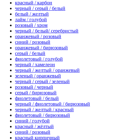
красный / карбон
черный / серый / белый
белый / желтый
лайм / голубой
розовый / хром
черный / белый/ серебристый
оранжевый / розовый
синий / розовый
оранжевый / бирюзовый
серый / белый
фиолетовый / голубой
черный / хамелеон
черный / желтый / оранжевый
зеленый / оранжевый
черный / серый / зеленый
розовый / черный
серый / бирюзовый
фиолетовый / белый
черный / фиолетовый / бирюзовый
черный / желтый / красный
фиолетовый / бирюзовый
синий / голубой
красный / жёлтый
синий / розовый
красный кирпичный