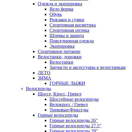
Одежда и экипировка
Вело форма
Обувь
Рюкзаки и сумки
Спортивная косметика
Спортивная оптика
Шлемы и защита
Повседневная одежда
Экипировка
Спортивное питание
Велостанки, дорожки
Велостанки
Запчасти и аксессуары к велостанкам
ЛЕТО
ЗИМА
ГОРНЫЕ ЛЫЖИ
Велосипеды
Шоссе, Кросс, Гревел
Шоссейные велосипеды
Велокросс / Гревел
Трековые/Фикседы
Горные велосипеды
Горные велосипеды 26"
Горные велосипеды 27.5"
Горные велосипеды 29"