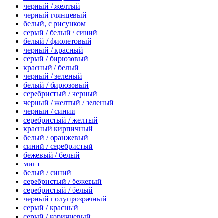
черный / желтый
черный глянцевый
белый, с рисунком
серый / белый / синий
белый / фиолетовый
черный / красный
серый / бирюзовый
красный / белый
черный / зеленый
белый / бирюзовый
серебристый / черный
черный / желтый / зеленый
черный / синий
серебристый / желтый
красный кирпичный
белый / оранжевый
синий / серебристый
бежевый / белый
минт
белый / синий
серебристый / бежевый
серебристый / белый
черный полупрозрачный
серый / красный
серый / коричневый