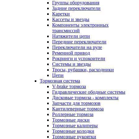
Группы оборудования
Задние переключатели
Каретки
Кассеты и звезды
Компоненты электронных
трансмиссий
Натяжители цепи
Передние переключатели
Переключатели на руле
Ременной привод
Рокринги и успокоители
Системы и звезды
Тросы, рубашки, расходники
Цепи
Тормозная система
V-brake тормоза
Гидравлические ободные системы
Дисковые тормоза - комплекты
Запчасти для тормозов
Кантилеверные тормоза
Роллерные тормоза
Тормозные диски
Тормозные калиперы
Тормозные колодки
Тормозные рукоятки