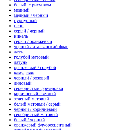
белый, с рисунком
медный
медный / черный
пурпурный
неон
серый / черный
никель
серый / оранжевый
черный / итальянский флаг
латте
голубой матовый
латунь
оранжевый / голубой
камуфляж
черный / розовый
лиловый
серебристый фрезеровка
коричневый светлый
зеленый матовый
белый матовый / серый
черный / коричневый
серебристый матовый
белый / черный
оранжевый флуоресцентный