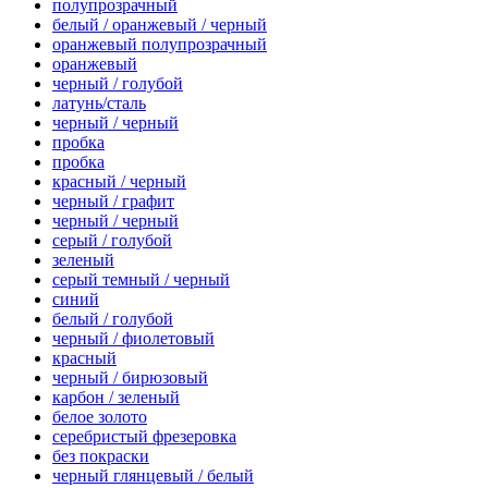
полупрозрачный
белый / оранжевый / черный
оранжевый полупрозрачный
оранжевый
черный / голубой
латунь/сталь
черный / черный
пробка
пробка
красный / черный
черный / графит
черный / черный
серый / голубой
зеленый
серый темный / черный
синий
белый / голубой
черный / фиолетовый
красный
черный / бирюзовый
карбон / зеленый
белое золото
серебристый фрезеровка
без покраски
черный глянцевый / белый