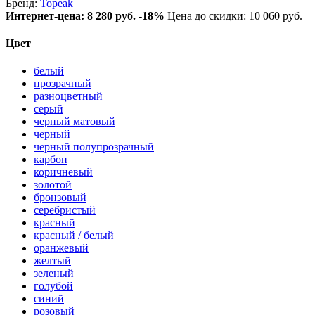
Бренд:
Topeak
Интернет-цена:
8 280 руб.
-18%
Цена до скидки: 10 060 руб.
Цвет
белый
прозрачный
разноцветный
серый
черный матовый
черный
черный полупрозрачный
карбон
коричневый
золотой
бронзовый
серебристый
красный
красный / белый
оранжевый
желтый
зеленый
голубой
синий
розовый