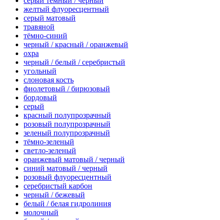
серый темный / черный
желтый флуоресцентный
серый матовый
травяной
тёмно-синий
черный / красный / оранжевый
охра
черный / белый / серебристый
угольный
слоновая кость
фиолетовый / бирюзовый
бордовый
серый
красный полупрозрачный
розовый полупрозрачный
зеленый полупрозрачный
тёмно-зеленый
светло-зеленый
оранжевый матовый / черный
синий матовый / черный
розовый флуоресцентный
серебристый карбон
черный / бежевый
белый / белая гидролиния
молочный