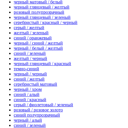
черный матовый / белый
черный глянцевый / желтый
розовый полупрозрачный
черный глянцевый / зеленый
серебристый / красный / черный
серый / желтый
желтый / зеленый
синий / оранжевый
черный / синий / желтый
черный / белый / желтый
синий / зеленый
желтый / черный
черный глянцевый / красный
темно-синий
черный / черный
синий / желтый
серебристый матовый
черный / хром
синий / алый
синий / красный
серый / фиолетовый / зеленый
розовый / розовое золото
синий полупрозрачный
черный / алый
синий / зеленый