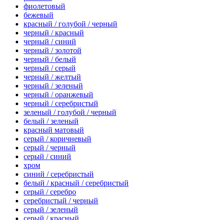
фиолетовый
бежевый
красный / голубой / черный
черный / красный
черный / синий
черный / золотой
черный / белый
черный / серый
черный / желтый
черный / зеленый
черный / оранжевый
черный / серебристый
зеленый / голубой / черный
белый / зеленый
красный матовый
серый / коричневый
серый / черный
серый / синий
хром
синий / серебристый
белый / красный / серебристый
серый / серебро
серебристый / черный
серый / зеленый
серый / красный