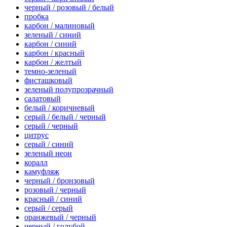
черный / розовый / белый
пробка
карбон / малиновый
зеленый / синий
карбон / синий
карбон / красный
карбон / желтый
темно-зеленый
фисташковый
зеленый полупрозрачный
салатовый
белый / коричневый
серый / белый / черный
серый / черный
цитрус
серый / синий
зеленый неон
коралл
камуфляж
черный / бронзовый
розовый / черный
красный / синий
серый / серый
оранжевый / черный
черный / голубой