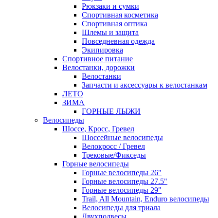
Рюкзаки и сумки
Спортивная косметика
Спортивная оптика
Шлемы и защита
Повседневная одежда
Экипировка
Спортивное питание
Велостанки, дорожки
Велостанки
Запчасти и аксессуары к велостанкам
ЛЕТО
ЗИМА
ГОРНЫЕ ЛЫЖИ
Велосипеды
Шоссе, Кросс, Гревел
Шоссейные велосипеды
Велокросс / Гревел
Трековые/Фикседы
Горные велосипеды
Горные велосипеды 26"
Горные велосипеды 27.5"
Горные велосипеды 29"
Trail, All Mountain, Enduro велосипеды
Велосипеды для триала
Двухподвесы