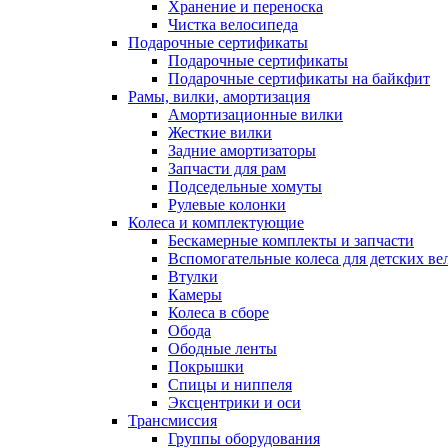
Хранение и переноска
Чистка велосипеда
Подарочные сертификаты
Подарочные сертификаты
Подарочные сертификаты на байкфит
Рамы, вилки, амортизация
Амортизационные вилки
Жесткие вилки
Задние амортизаторы
Запчасти для рам
Подседельные хомуты
Рулевые колонки
Колеса и комплектующие
Бескамерные комплекты и запчасти
Вспомогательные колеса для детских ве
Втулки
Камеры
Колеса в сборе
Обода
Ободные ленты
Покрышки
Спицы и ниппеля
Эксцентрики и оси
Трансмиссия
Группы оборудования