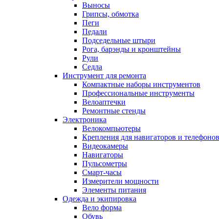
Выносы
Грипсы, обмотка
Пеги
Педали
Подседельные штыри
Рога, барэнды и кронштейны
Рули
Седла
Инструмент для ремонта
Компактные наборы инструментов
Профессиональные инструменты
Велоаптечки
Ремонтные стенды
Электроника
Велокомпьютеры
Крепления для навигаторов и телефоно
Видеокамеры
Навигаторы
Пульсометры
Смарт-часы
Измерители мощности
Элементы питания
Одежда и экипировка
Вело форма
Обувь