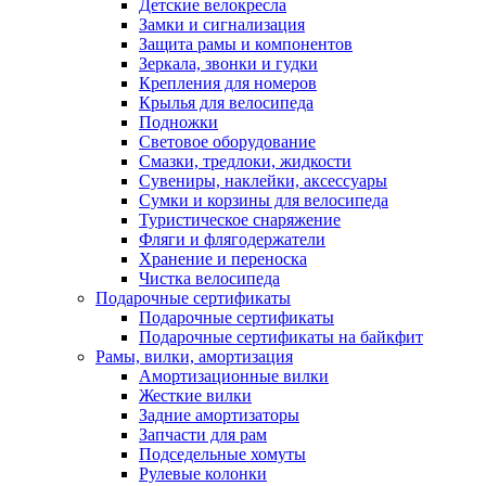
Детские велокресла
Замки и сигнализация
Защита рамы и компонентов
Зеркала, звонки и гудки
Крепления для номеров
Крылья для велосипеда
Подножки
Световое оборудование
Смазки, тредлоки, жидкости
Сувениры, наклейки, аксессуары
Сумки и корзины для велосипеда
Туристическое снаряжение
Фляги и флягодержатели
Хранение и переноска
Чистка велосипеда
Подарочные сертификаты
Подарочные сертификаты
Подарочные сертификаты на байкфит
Рамы, вилки, амортизация
Амортизационные вилки
Жесткие вилки
Задние амортизаторы
Запчасти для рам
Подседельные хомуты
Рулевые колонки