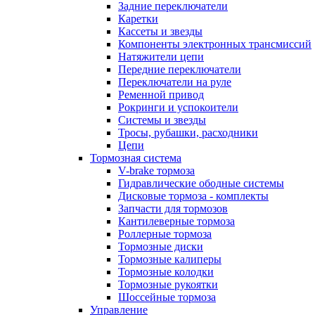
Задние переключатели
Каретки
Кассеты и звезды
Компоненты электронных трансмиссий
Натяжители цепи
Передние переключатели
Переключатели на руле
Ременной привод
Рокринги и успокоители
Системы и звезды
Тросы, рубашки, расходники
Цепи
Тормозная система
V-brake тормоза
Гидравлические ободные системы
Дисковые тормоза - комплекты
Запчасти для тормозов
Кантилеверные тормоза
Роллерные тормоза
Тормозные диски
Тормозные калиперы
Тормозные колодки
Тормозные рукоятки
Шоссейные тормоза
Управление