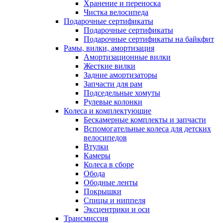
Хранение и переноска
Чистка велосипеда
Подарочные сертификаты
Подарочные сертификаты
Подарочные сертификаты на байкфит
Рамы, вилки, амортизация
Амортизационные вилки
Жесткие вилки
Задние амортизаторы
Запчасти для рам
Подседельные хомуты
Рулевые колонки
Колеса и комплектующие
Бескамерные комплекты и запчасти
Вспомогательные колеса для детских
велосипедов
Втулки
Камеры
Колеса в сборе
Обода
Ободные ленты
Покрышки
Спицы и ниппеля
Эксцентрики и оси
Трансмиссия