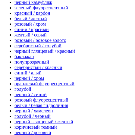
черный камуфляж
зеленый флуоресцентный
красный / карбон
белый / желтый
розовый / хром
синий / красный
желтый / серый
розовый / розовое золото
серебристый / голубой
черный глянцевый / красный
баклажан
полупрозрачный
серебристый / красный
синий / алый
черный / хром
оранжевый флуоресцентный
голубой
черный / синий
розовый флуоресцентный
белый / белая гидролиния
черный / хамелеон
голубой / черный
черный глянцевый / желтый
коричневый темный
черный / розовый