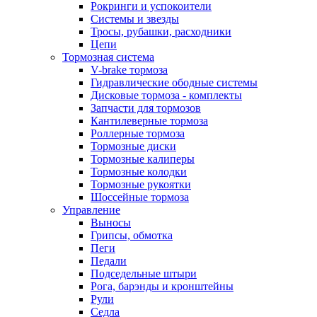
Рокринги и успокоители
Системы и звезды
Тросы, рубашки, расходники
Цепи
Тормозная система
V-brake тормоза
Гидравлические ободные системы
Дисковые тормоза - комплекты
Запчасти для тормозов
Кантилеверные тормоза
Роллерные тормоза
Тормозные диски
Тормозные калиперы
Тормозные колодки
Тормозные рукоятки
Шоссейные тормоза
Управление
Выносы
Грипсы, обмотка
Пеги
Педали
Подседельные штыри
Рога, барэнды и кронштейны
Рули
Седла