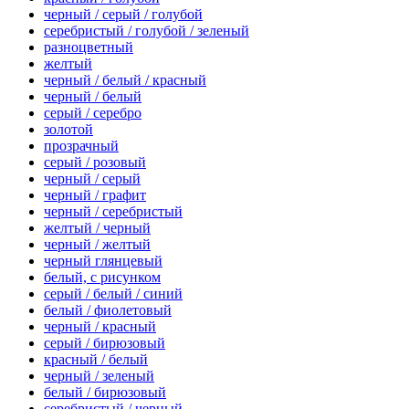
черный / серый / голубой
серебристый / голубой / зеленый
разноцветный
желтый
черный / белый / красный
черный / белый
серый / серебро
золотой
прозрачный
серый / розовый
черный / серый
черный / графит
черный / серебристый
желтый / черный
черный / желтый
черный глянцевый
белый, с рисунком
серый / белый / синий
белый / фиолетовый
черный / красный
серый / бирюзовый
красный / белый
черный / зеленый
белый / бирюзовый
серебристый / черный