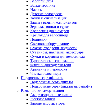
Велоприцепы
Всякая всячина
Насосы
Детские велокресла
Замки и сигнализация
Защита рамы и компонентов
Зеркала, звонки и гудки
Крепления для номеров
Крылья для велосипеда
Подножки
Световое оборудование
Смазки, тредлоки, жидкости
Сувениры, наклейки, аксессуары
Сумки и корзины для велосипеда
Туристическое снаряжение
Фляги и флягодержатели
Хранение и переноска
Чистка велосипеда
Подарочные сертификаты
Подарочные сертификаты
Подарочные сертификаты на байкфит
Рамы, вилки, амортизация
Амортизационные вилки
Жесткие вилки
Задние амортизаторы