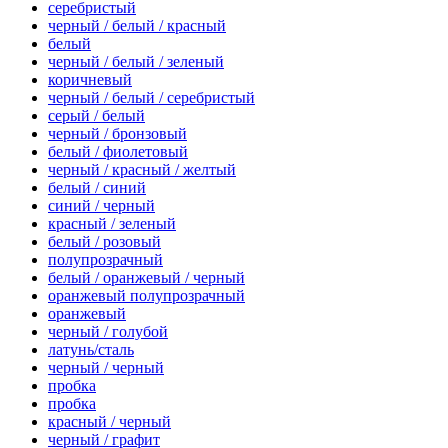
серебристый
черный / белый / красный
белый
черный / белый / зеленый
коричневый
черный / белый / серебристый
серый / белый
черный / бронзовый
белый / фиолетовый
черный / красный / желтый
белый / синий
синий / черный
красный / зеленый
белый / розовый
полупрозрачный
белый / оранжевый / черный
оранжевый полупрозрачный
оранжевый
черный / голубой
латунь/сталь
черный / черный
пробка
пробка
красный / черный
черный / графит