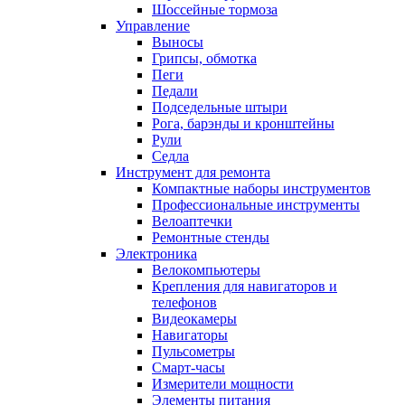
Шоссейные тормоза
Управление
Выносы
Грипсы, обмотка
Пеги
Педали
Подседельные штыри
Рога, барэнды и кронштейны
Рули
Седла
Инструмент для ремонта
Компактные наборы инструментов
Профессиональные инструменты
Велоаптечки
Ремонтные стенды
Электроника
Велокомпьютеры
Крепления для навигаторов и
телефонов
Видеокамеры
Навигаторы
Пульсометры
Смарт-часы
Измерители мощности
Элементы питания