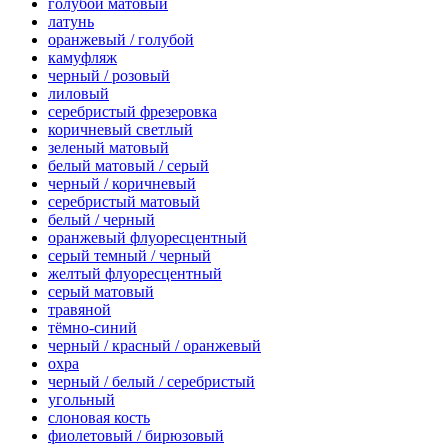
голубой матовый
латунь
оранжевый / голубой
камуфляж
черный / розовый
лиловый
серебристый фрезеровка
коричневый светлый
зеленый матовый
белый матовый / серый
черный / коричневый
серебристый матовый
белый / черный
оранжевый флуоресцентный
серый темный / черный
желтый флуоресцентный
серый матовый
травяной
тёмно-синий
черный / красный / оранжевый
охра
черный / белый / серебристый
угольный
слоновая кость
фиолетовый / бирюзовый