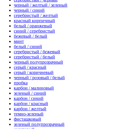
черный / желтый / зеленый
черный / синий
серебристый / желтый
красный кирпичный
белый / оранжевый
синий / серебристый
бежевый / белый
минт
белый / синий
серебристый / бежевый
серебристый / белый
черный полупрозрачный
серый / красный
серый / коричневый
черный / розовый / белый
пробка
карбон / малиновый
зеленый / синий
карбон / синий
карбон / красный
карбон / желтый
темно-зеленый
фисташковый
зеленый полупрозрачный