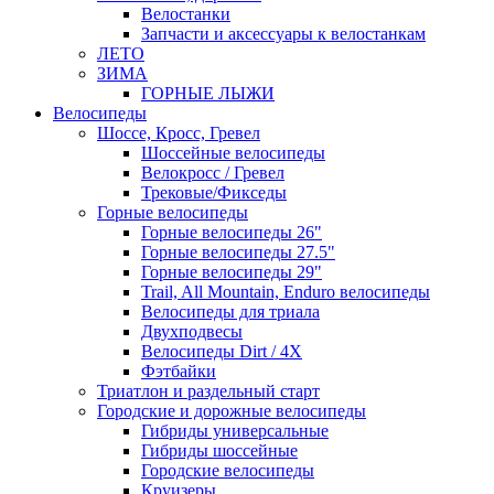
Велостанки
Запчасти и аксессуары к велостанкам
ЛЕТО
ЗИМА
ГОРНЫЕ ЛЫЖИ
Велосипеды
Шоссе, Кросс, Гревел
Шоссейные велосипеды
Велокросс / Гревел
Трековые/Фикседы
Горные велосипеды
Горные велосипеды 26"
Горные велосипеды 27.5"
Горные велосипеды 29"
Trail, All Mountain, Enduro велосипеды
Велосипеды для триала
Двухподвесы
Велосипеды Dirt / 4X
Фэтбайки
Триатлон и раздельный старт
Городские и дорожные велосипеды
Гибриды универсальные
Гибриды шоссейные
Городские велосипеды
Круизеры