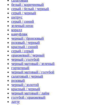
салатовый
белый / коричневый
серый / белый / черный
серый / черный
цитрус
серый / синий
зеленый неон
коралл
камуфляж
черный / бронзовый
розовый / черный
красный / синий
серый / серый
оранжевый / черный
черный / голубой
черный матовый / зеленый
горчичный
черный матовый / голубой
салатовый / черный
розовый
черный / золотой
красный / черный
черный матовый / лайм
голубой / оранжевый
латте