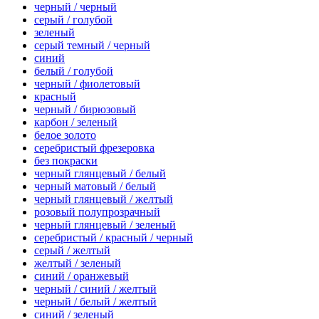
черный / черный
серый / голубой
зеленый
серый темный / черный
синий
белый / голубой
черный / фиолетовый
красный
черный / бирюзовый
карбон / зеленый
белое золото
серебристый фрезеровка
без покраски
черный глянцевый / белый
черный матовый / белый
черный глянцевый / желтый
розовый полупрозрачный
черный глянцевый / зеленый
серебристый / красный / черный
серый / желтый
желтый / зеленый
синий / оранжевый
черный / синий / желтый
черный / белый / желтый
синий / зеленый