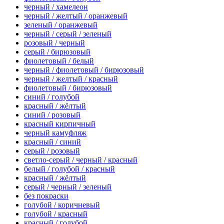
черный / хамелеон
черный / желтый / оранжевый
зеленый / оранжевый
черный / серый / зеленый
розовый / черный
серый / бирюзовый
фиолетовый / белый
черный / фиолетовый / бирюзовый
черный / желтый / красный
фиолетовый / бирюзовый
синий / голубой
красный / жёлтый
синий / розовый
красный кирпичный
черный камуфляж
красный / синий
серый / розовый
светло-серый / черный / красный
белый / голубой / красный
красный / жёлтый
серый / черный / зеленый
без покраски
голубой / коричневый
голубой / красный
красный / голубой