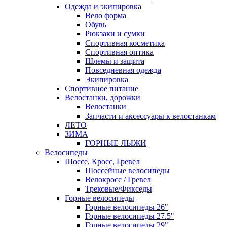
Одежда и экипировка
Вело форма
Обувь
Рюкзаки и сумки
Спортивная косметика
Спортивная оптика
Шлемы и защита
Повседневная одежда
Экипировка
Спортивное питание
Велостанки, дорожки
Велостанки
Запчасти и аксессуары к велостанкам
ЛЕТО
ЗИМА
ГОРНЫЕ ЛЫЖИ
Велосипеды
Шоссе, Кросс, Гревел
Шоссейные велосипеды
Велокросс / Гревел
Трековые/Фикседы
Горные велосипеды
Горные велосипеды 26"
Горные велосипеды 27.5"
Горные велосипеды 29"