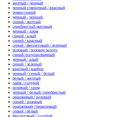
желтый / черный
черный глянцевый / красный
темно-синий
черный / черный
синий / желтый
серебристый матовый
черный / хром
синий / алый
синий / красный
серый / фиолетовый / зеленый
розовый / розовое золото
синий полупрозрачный
черный / алый
синий / зеленый
красный / карбон
черный / серый / белый
белый / желтый
лайм / голубой
розовый / хром
черный / белый/ серебристый
оранжевый / розовый
синий / розовый
оранжевый / бирюзовый
серый / белый
фиолетовый / голубой