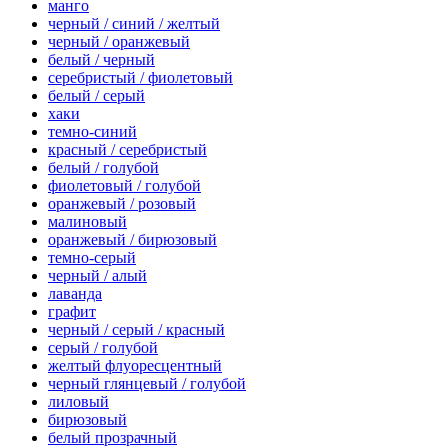
манго
черный / синий / желтый
черный / оранжевый
белый / черный
серебристый / фиолетовый
белый / серый
хаки
темно-синий
красный / серебристый
белый / голубой
фиолетовый / голубой
оранжевый / розовый
малиновый
оранжевый / бирюзовый
темно-серый
черный / алый
лаванда
графит
черный / серый / красный
серый / голубой
желтый флуоресцентный
черный глянцевый / голубой
лиловый
бирюзовый
белый прозрачный