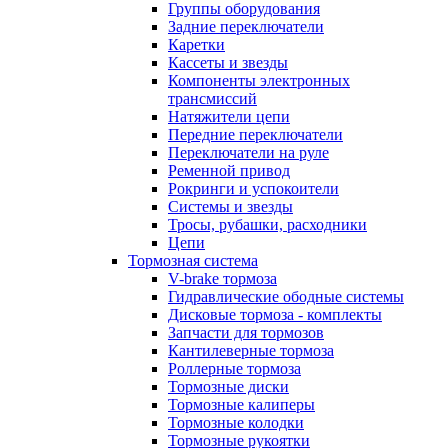
Группы оборудования
Задние переключатели
Каретки
Кассеты и звезды
Компоненты электронных
трансмиссий
Натяжители цепи
Передние переключатели
Переключатели на руле
Ременной привод
Рокринги и успокоители
Системы и звезды
Тросы, рубашки, расходники
Цепи
Тормозная система
V-brake тормоза
Гидравлические ободные системы
Дисковые тормоза - комплекты
Запчасти для тормозов
Кантилеверные тормоза
Роллерные тормоза
Тормозные диски
Тормозные калиперы
Тормозные колодки
Тормозные рукоятки