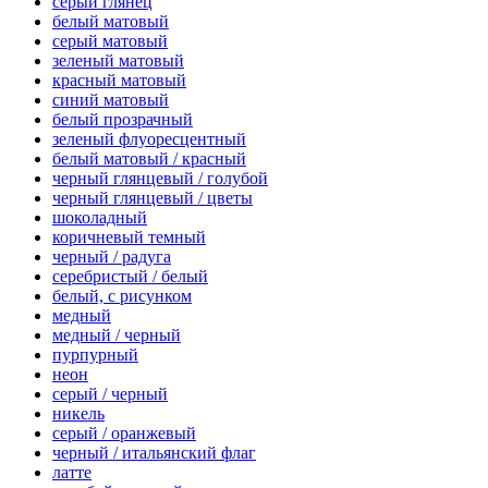
серый глянец
белый матовый
серый матовый
зеленый матовый
красный матовый
синий матовый
белый прозрачный
зеленый флуоресцентный
белый матовый / красный
черный глянцевый / голубой
черный глянцевый / цветы
шоколадный
коричневый темный
черный / радуга
серебристый / белый
белый, с рисунком
медный
медный / черный
пурпурный
неон
серый / черный
никель
серый / оранжевый
черный / итальянский флаг
латте