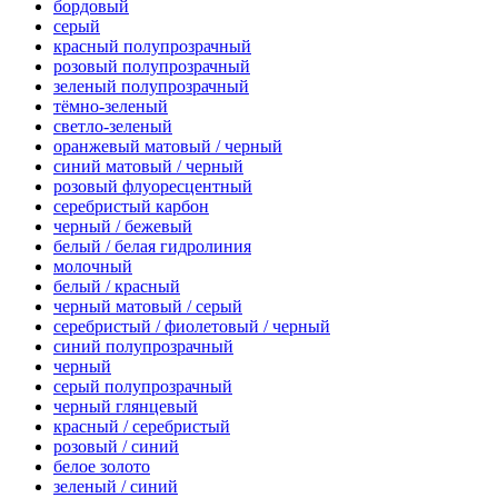
бордовый
серый
красный полупрозрачный
розовый полупрозрачный
зеленый полупрозрачный
тёмно-зеленый
светло-зеленый
оранжевый матовый / черный
синий матовый / черный
розовый флуоресцентный
серебристый карбон
черный / бежевый
белый / белая гидролиния
молочный
белый / красный
черный матовый / серый
серебристый / фиолетовый / черный
синий полупрозрачный
черный
серый полупрозрачный
черный глянцевый
красный / серебристый
розовый / синий
белое золото
зеленый / синий