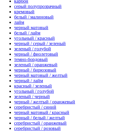
карбон
серый полупрозрачный
кремовый
белый / малиновый
лайм
черный матовый
белый / лайм
угольный / красный
черный / серый / зеленый
зеленый / голубой
черный / фиолетовый
темно-бордовый
зеленый / оранжевый
черный / бирюзовый
черный матовый / желтый
черный / лайм
красный / зеленый
угольный / голубой
зеленый / черный
черный / желтый / оранжевый
серебристый / синий
черный матовый / красный
черный / белый / желтый
серебристый / оранжевый
серебристый / розовый