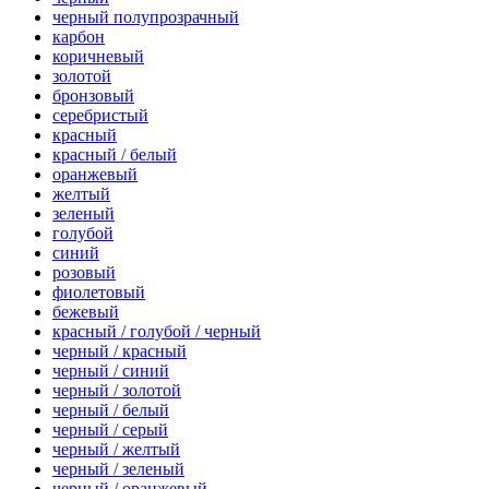
черный полупрозрачный
карбон
коричневый
золотой
бронзовый
серебристый
красный
красный / белый
оранжевый
желтый
зеленый
голубой
синий
розовый
фиолетовый
бежевый
красный / голубой / черный
черный / красный
черный / синий
черный / золотой
черный / белый
черный / серый
черный / желтый
черный / зеленый
черный / оранжевый