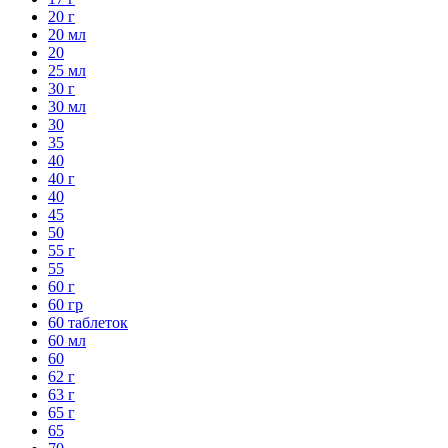
20 г
20 мл
20
25 мл
30 г
30 мл
30
35
40
40 г
40
45
50
55 г
55
60 г
60 гр
60 таблеток
60 мл
60
62 г
63 г
65 г
65