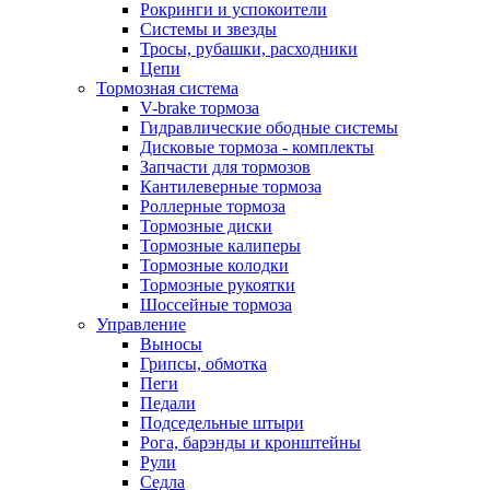
Рокринги и успокоители
Системы и звезды
Тросы, рубашки, расходники
Цепи
Тормозная система
V-brake тормоза
Гидравлические ободные системы
Дисковые тормоза - комплекты
Запчасти для тормозов
Кантилеверные тормоза
Роллерные тормоза
Тормозные диски
Тормозные калиперы
Тормозные колодки
Тормозные рукоятки
Шоссейные тормоза
Управление
Выносы
Грипсы, обмотка
Пеги
Педали
Подседельные штыри
Рога, барэнды и кронштейны
Рули
Седла