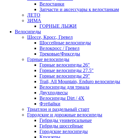
Велостанки
Запчасти и аксессуары к велостанкам
ЛЕТО
ЗИМА
ГОРНЫЕ ЛЫЖИ
Велосипеды
Шоссе, Кросс, Гревел
Шоссейные велосипеды
Велокросс / Гревел
Трековые/Фикседы
Горные велосипеды
Горные велосипеды 26"
Горные велосипеды 27.5"
Горные велосипеды 29"
Trail, All Mountain, Enduro велосипеды
Велосипеды для триала
Двухподвесы
Велосипеды Dirt / 4X
Фэтбайки
Триатлон и раздельный старт
Городские и дорожные велосипеды
Гибриды универсальные
Гибриды шоссейные
Городские велосипеды
Круизеры