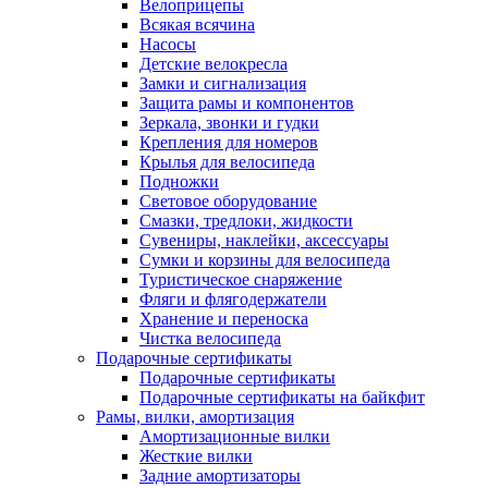
Велоприцепы
Всякая всячина
Насосы
Детские велокресла
Замки и сигнализация
Защита рамы и компонентов
Зеркала, звонки и гудки
Крепления для номеров
Крылья для велосипеда
Подножки
Световое оборудование
Смазки, тредлоки, жидкости
Сувениры, наклейки, аксессуары
Сумки и корзины для велосипеда
Туристическое снаряжение
Фляги и флягодержатели
Хранение и переноска
Чистка велосипеда
Подарочные сертификаты
Подарочные сертификаты
Подарочные сертификаты на байкфит
Рамы, вилки, амортизация
Амортизационные вилки
Жесткие вилки
Задние амортизаторы