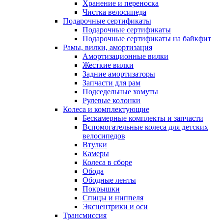
Хранение и переноска
Чистка велосипеда
Подарочные сертификаты
Подарочные сертификаты
Подарочные сертификаты на байкфит
Рамы, вилки, амортизация
Амортизационные вилки
Жесткие вилки
Задние амортизаторы
Запчасти для рам
Подседельные хомуты
Рулевые колонки
Колеса и комплектующие
Бескамерные комплекты и запчасти
Вспомогательные колеса для детских
велосипедов
Втулки
Камеры
Колеса в сборе
Обода
Ободные ленты
Покрышки
Спицы и ниппеля
Эксцентрики и оси
Трансмиссия