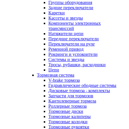
Группы оборудования
Задние переключатели
Каретки
Кассеты и звезды
Компоненты электронных
трансмиссий
Натяжители цепи
Передние переключатели
Переключатели на руле
Ременной привод
Рокринги и успокоители
Системы и звезды
Тросы, рубашки, расходники
Цепи
Тормозная система
V-brake тормоза
Гидравлические ободные системы
Дисковые тормоза - комплекты
Запчасти для тормозов
Кантилеверные тормоза
Роллерные тормоза
Тормозные диски
Тормозные калиперы
Тормозные колодки
Тормозные рукоятки