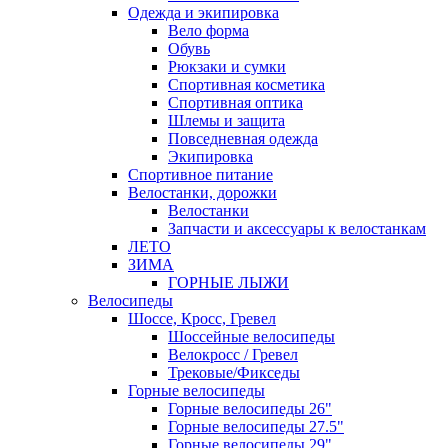
Одежда и экипировка
Вело форма
Обувь
Рюкзаки и сумки
Спортивная косметика
Спортивная оптика
Шлемы и защита
Повседневная одежда
Экипировка
Спортивное питание
Велостанки, дорожки
Велостанки
Запчасти и аксессуары к велостанкам
ЛЕТО
ЗИМА
ГОРНЫЕ ЛЫЖИ
Велосипеды
Шоссе, Кросс, Гревел
Шоссейные велосипеды
Велокросс / Гревел
Трековые/Фикседы
Горные велосипеды
Горные велосипеды 26"
Горные велосипеды 27.5"
Горные велосипеды 29"