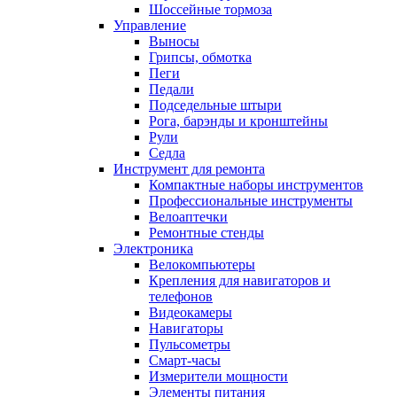
Шоссейные тормоза
Управление
Выносы
Грипсы, обмотка
Пеги
Педали
Подседельные штыри
Рога, барэнды и кронштейны
Рули
Седла
Инструмент для ремонта
Компактные наборы инструментов
Профессиональные инструменты
Велоаптечки
Ремонтные стенды
Электроника
Велокомпьютеры
Крепления для навигаторов и
телефонов
Видеокамеры
Навигаторы
Пульсометры
Смарт-часы
Измерители мощности
Элементы питания