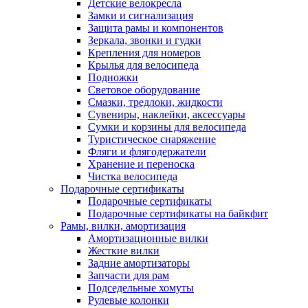
Детские велокресла
Замки и сигнализация
Защита рамы и компонентов
Зеркала, звонки и гудки
Крепления для номеров
Крылья для велосипеда
Подножки
Световое оборудование
Смазки, тредлоки, жидкости
Сувениры, наклейки, аксессуары
Сумки и корзины для велосипеда
Туристическое снаряжение
Фляги и флягодержатели
Хранение и переноска
Чистка велосипеда
Подарочные сертификаты
Подарочные сертификаты
Подарочные сертификаты на байкфит
Рамы, вилки, амортизация
Амортизационные вилки
Жесткие вилки
Задние амортизаторы
Запчасти для рам
Подседельные хомуты
Рулевые колонки