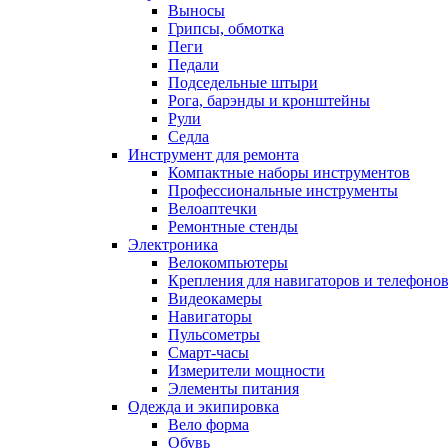
Выносы
Грипсы, обмотка
Пеги
Педали
Подседельные штыри
Рога, барэнды и кронштейны
Рули
Седла
Инструмент для ремонта
Компактные наборы инструментов
Профессиональные инструменты
Велоаптечки
Ремонтные стенды
Электроника
Велокомпьютеры
Крепления для навигаторов и телефоно
Видеокамеры
Навигаторы
Пульсометры
Смарт-часы
Измерители мощности
Элементы питания
Одежда и экипировка
Вело форма
Обувь