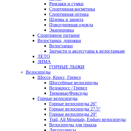
Рюкзаки и сумки
Спортивная косметика
Спортивная оптика
Шлемы и защита
Повседневная одежда
Экипировка
Спортивное питание
Велостанки, дорожки
Велостанки
Запчасти и аксессуары к велостанкам
ЛЕТО
ЗИМА
ГОРНЫЕ ЛЫЖИ
Велосипеды
Шоссе, Кросс, Гревел
Шоссейные велосипеды
Велокросс / Гревел
Трековые/Фикседы
Горные велосипеды
Горные велосипеды 26"
Горные велосипеды 27.5"
Горные велосипеды 29"
Trail, All Mountain, Enduro велосипеды
Велосипеды для триала
Двухподвесы