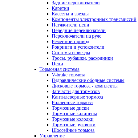
Задние переключатели
Каретки
Кассеты и звезды
Компоненты электронных трансмиссий
Натяжители цепи
Передние переключатели
Переключатели на руле
Ременной привод
Рокринги и успокоители
Системы и звезды
Тросы, рубашки, расходники
Цепи
Тормозная система
V-brake тормоза
Гидравлические ободные системы
Дисковые тормоза - комплекты
Запчасти для тормозов
Кантилеверные тормоза
Роллерные тормоза
Тормозные диски
Тормозные калиперы
Тормозные колодки
Тормозные рукоятки
Шоссейные тормоза
Управление