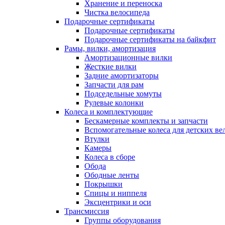
Хранение и переноска
Чистка велосипеда
Подарочные сертификаты
Подарочные сертификаты
Подарочные сертификаты на байкфит
Рамы, вилки, амортизация
Амортизационные вилки
Жесткие вилки
Задние амортизаторы
Запчасти для рам
Подседельные хомуты
Рулевые колонки
Колеса и комплектующие
Бескамерные комплекты и запчасти
Вспомогательные колеса для детских ве
Втулки
Камеры
Колеса в сборе
Обода
Ободные ленты
Покрышки
Спицы и ниппеля
Эксцентрики и оси
Трансмиссия
Группы оборудования