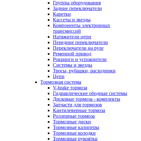
Группы оборудования
Задние переключатели
Каретки
Кассеты и звезды
Компоненты электронных
трансмиссий
Натяжители цепи
Передние переключатели
Переключатели на руле
Ременной привод
Рокринги и успокоители
Системы и звезды
Тросы, рубашки, расходники
Цепи
Тормозная система
V-brake тормоза
Гидравлические ободные системы
Дисковые тормоза - комплекты
Запчасти для тормозов
Кантилеверные тормоза
Роллерные тормоза
Тормозные диски
Тормозные калиперы
Тормозные колодки
Тормозные рукоятки