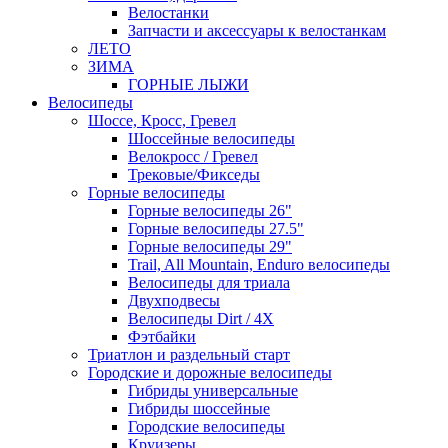
Велостанки
Запчасти и аксессуары к велостанкам
ЛЕТО
ЗИМА
ГОРНЫЕ ЛЫЖИ
Велосипеды
Шоссе, Кросс, Гревел
Шоссейные велосипеды
Велокросс / Гревел
Трековые/Фикседы
Горные велосипеды
Горные велосипеды 26"
Горные велосипеды 27.5"
Горные велосипеды 29"
Trail, All Mountain, Enduro велосипеды
Велосипеды для триала
Двухподвесы
Велосипеды Dirt / 4X
Фэтбайки
Триатлон и раздельный старт
Городские и дорожные велосипеды
Гибриды универсальные
Гибриды шоссейные
Городские велосипеды
Круизеры