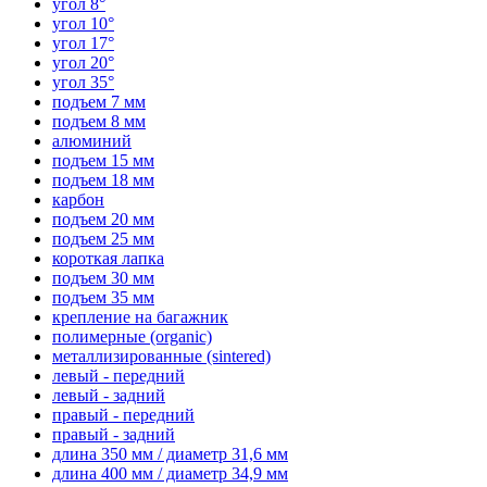
угол 8°
угол 10°
угол 17°
угол 20°
угол 35°
подъем 7 мм
подъем 8 мм
алюминий
подъем 15 мм
подъем 18 мм
карбон
подъем 20 мм
подъем 25 мм
короткая лапка
подъем 30 мм
подъем 35 мм
крепление на багажник
полимерные (organic)
металлизированные (sintered)
левый - передний
левый - задний
правый - передний
правый - задний
длина 350 мм / диаметр 31,6 мм
длина 400 мм / диаметр 34,9 мм