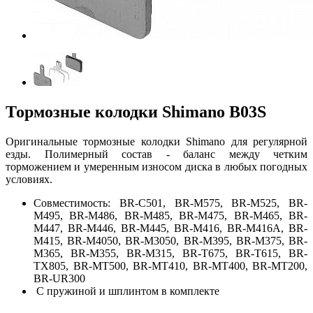
Тормозные колодки Shimano B03S
Оригинальные тормозные колодки Shimano для регулярной
езды. Полимерный состав - баланс между четким
торможением и умеренным износом диска в любых погодных
условиях.
Совместимость: BR-C501, BR-M575, BR-M525, BR-
M495, BR-M486, BR-M485, BR-M475, BR-M465, BR-
M447, BR-M446, BR-M445, BR-M416, BR-M416A, BR-
M415, BR-M4050, BR-M3050, BR-M395, BR-M375, BR-
M365, BR-M355, BR-M315, BR-T675, BR-T615, BR-
TX805, BR-MT500, BR-MT410, BR-MT400, BR-MT200,
BR-UR300
С пружиной и шплинтом в комплекте