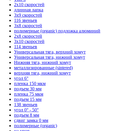
2х10 скоростей
длинная лапка
3х9 скоростей
116 звеньев
3х8 скоростей
полимерные (organic) подложка алюминий
2х8 скоростей
3х10 скоростей
114 звеньев
Универсальная тяга, верхний хомут
Универсальная тяга, нижний хомут
Нижняя тяга, нижний хомут
металлизированные (sintered)
верхняя тяга, нижний хомут
угол 6°
пленка 150 мкм
подъем 30 мм
пленка 75 мкм
подъем 15 мм
138 звеньев
угол 0° - 50°
подъем 8 мм
сдвиг замка 0 мм
полимерные (organic)
на упор