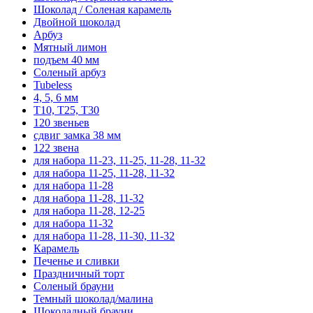
Шоколад / Соленая карамель
Двойной шоколад
Арбуз
Мятный лимон
подъем 40 мм
Соленый арбуз
Tubeless
4, 5, 6 мм
T10, T25, T30
120 звеньев
сдвиг замка 38 мм
122 звена
для набора 11-23, 11-25, 11-28, 11-32
для набора 11-25, 11-28, 11-32
для набора 11-28
для набора 11-28, 11-32
для набора 11-28, 12-25
для набора 11-32
для набора 11-28, 11-30, 11-32
Карамель
Печенье и сливки
Праздничный торт
Соленый брауни
Темный шоколад/малина
Шоколадный брауни