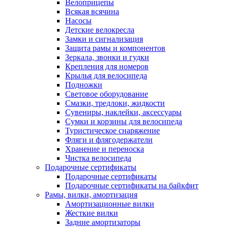
Велоприцепы
Всякая всячина
Насосы
Детские велокресла
Замки и сигнализация
Защита рамы и компонентов
Зеркала, звонки и гудки
Крепления для номеров
Крылья для велосипеда
Подножки
Световое оборудование
Смазки, тредлоки, жидкости
Сувениры, наклейки, аксессуары
Сумки и корзины для велосипеда
Туристическое снаряжение
Фляги и флягодержатели
Хранение и переноска
Чистка велосипеда
Подарочные сертификаты
Подарочные сертификаты
Подарочные сертификаты на байкфит
Рамы, вилки, амортизация
Амортизационные вилки
Жесткие вилки
Задние амортизаторы