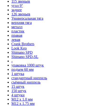
115 звеньев
угол 9°
заднее
126 звеньев
Универсальная тяга
верхняя тяга
металл
пластик
правая
левая
Crank Brothers
Look Keo
Shimano SPD
Shimano SPD-SL
-
упаковка 1000 штук
подъем 60 мм
1 штука
стандартный ниппель
съёмный ниппель
15 штук
150 штук
4 штуки
М12 x 1.0 мм
М12 x 1.75 мм