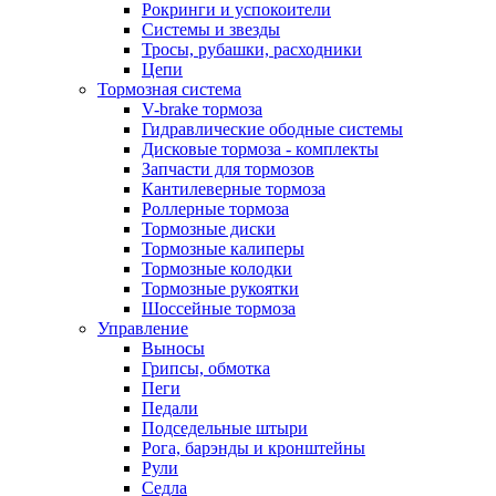
Рокринги и успокоители
Системы и звезды
Тросы, рубашки, расходники
Цепи
Тормозная система
V-brake тормоза
Гидравлические ободные системы
Дисковые тормоза - комплекты
Запчасти для тормозов
Кантилеверные тормоза
Роллерные тормоза
Тормозные диски
Тормозные калиперы
Тормозные колодки
Тормозные рукоятки
Шоссейные тормоза
Управление
Выносы
Грипсы, обмотка
Пеги
Педали
Подседельные штыри
Рога, барэнды и кронштейны
Рули
Седла