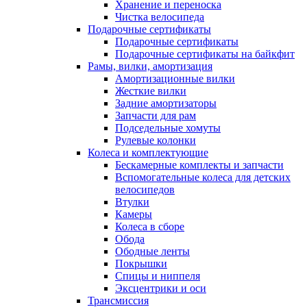
Хранение и переноска
Чистка велосипеда
Подарочные сертификаты
Подарочные сертификаты
Подарочные сертификаты на байкфит
Рамы, вилки, амортизация
Амортизационные вилки
Жесткие вилки
Задние амортизаторы
Запчасти для рам
Подседельные хомуты
Рулевые колонки
Колеса и комплектующие
Бескамерные комплекты и запчасти
Вспомогательные колеса для детских
велосипедов
Втулки
Камеры
Колеса в сборе
Обода
Ободные ленты
Покрышки
Спицы и ниппеля
Эксцентрики и оси
Трансмиссия