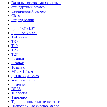
Ваниль с рисовыми хлопьями
стандартный размер
увеличенный размер
Classic
Praying Mantis
.
цепь 1/2"x1/8"
цепь 1/2"x3/32"
124 звена
T30
T10
T25
T27
4 лапки
5 лапок
10 штук
М12 x 1.5 мм
для набора 12-25
комплект 9 шт
переднее
BB86
102 звена
Тирамису
Тройное шоколадное печенье
Шоколад / Арахисовое масло