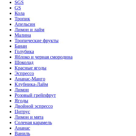
SGS
GS
Кола
Тропик
Апельсин
Лимон и лайм
Малина
Тропические фрукты
Банан
Голубика
Яблоко и черная смородина
Шоколад
Красные ягоды
Эспрессо
Ананас-Манго
Клубника-Лайм
Лимон
Розовый грейпфрут
Ягоды
Двойной эспрессо
Цитрус
Лимон и мята
Соленая карамель
Ананас
Ваниль