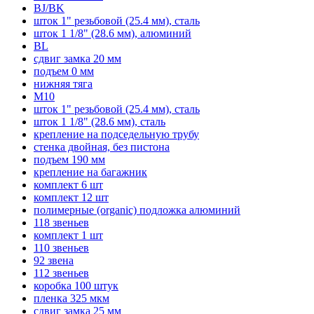
BJ/BK
шток 1" резьбовой (25.4 мм), сталь
шток 1 1/8" (28.6 мм), алюминий
BL
сдвиг замка 20 мм
подъем 0 мм
нижняя тяга
M10
шток 1" резьбовой (25.4 мм), сталь
шток 1 1/8" (28.6 мм), сталь
крепление на подседельную трубу
стенка двойная, без пистона
подъем 190 мм
крепление на багажник
комплект 6 шт
комплект 12 шт
полимерные (organic) подложка алюминий
118 звеньев
комплект 1 шт
110 звеньев
92 звена
112 звеньев
коробка 100 штук
пленка 325 мкм
сдвиг замка 25 мм