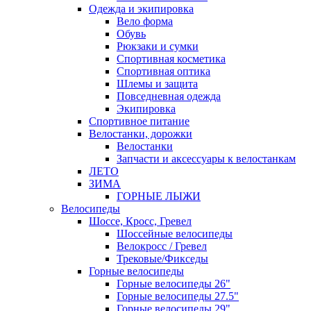
Одежда и экипировка
Вело форма
Обувь
Рюкзаки и сумки
Спортивная косметика
Спортивная оптика
Шлемы и защита
Повседневная одежда
Экипировка
Спортивное питание
Велостанки, дорожки
Велостанки
Запчасти и аксессуары к велостанкам
ЛЕТО
ЗИМА
ГОРНЫЕ ЛЫЖИ
Велосипеды
Шоссе, Кросс, Гревел
Шоссейные велосипеды
Велокросс / Гревел
Трековые/Фикседы
Горные велосипеды
Горные велосипеды 26"
Горные велосипеды 27.5"
Горные велосипеды 29"