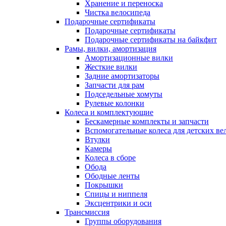
Хранение и переноска
Чистка велосипеда
Подарочные сертификаты
Подарочные сертификаты
Подарочные сертификаты на байкфит
Рамы, вилки, амортизация
Амортизационные вилки
Жесткие вилки
Задние амортизаторы
Запчасти для рам
Подседельные хомуты
Рулевые колонки
Колеса и комплектующие
Бескамерные комплекты и запчасти
Вспомогательные колеса для детских ве
Втулки
Камеры
Колеса в сборе
Обода
Ободные ленты
Покрышки
Спицы и ниппеля
Эксцентрики и оси
Трансмиссия
Группы оборудования