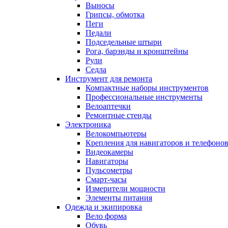
Выносы
Грипсы, обмотка
Пеги
Педали
Подседельные штыри
Рога, барэнды и кронштейны
Рули
Седла
Инструмент для ремонта
Компактные наборы инструментов
Профессиональные инструменты
Велоаптечки
Ремонтные стенды
Электроника
Велокомпьютеры
Крепления для навигаторов и телефоно
Видеокамеры
Навигаторы
Пульсометры
Смарт-часы
Измерители мощности
Элементы питания
Одежда и экипировка
Вело форма
Обувь