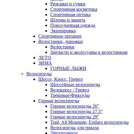
Рюкзаки и сумки
Спортивная косметика
Спортивная оптика
Шлемы и защита
Повседневная одежда
Экипировка
Спортивное питание
Велостанки, дорожки
Велостанки
Запчасти и аксессуары к велостанкам
ЛЕТО
ЗИМА
ГОРНЫЕ ЛЫЖИ
Велосипеды
Шоссе, Кросс, Гревел
Шоссейные велосипеды
Велокросс / Гревел
Трековые/Фикседы
Горные велосипеды
Горные велосипеды 26"
Горные велосипеды 27.5"
Горные велосипеды 29"
Trail, All Mountain, Enduro велосипеды
Велосипеды для триала
Двухподвесы