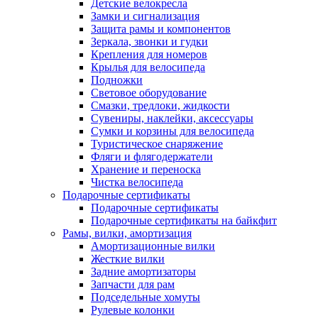
Детские велокресла
Замки и сигнализация
Защита рамы и компонентов
Зеркала, звонки и гудки
Крепления для номеров
Крылья для велосипеда
Подножки
Световое оборудование
Смазки, тредлоки, жидкости
Сувениры, наклейки, аксессуары
Сумки и корзины для велосипеда
Туристическое снаряжение
Фляги и флягодержатели
Хранение и переноска
Чистка велосипеда
Подарочные сертификаты
Подарочные сертификаты
Подарочные сертификаты на байкфит
Рамы, вилки, амортизация
Амортизационные вилки
Жесткие вилки
Задние амортизаторы
Запчасти для рам
Подседельные хомуты
Рулевые колонки