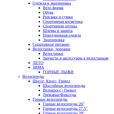
Одежда и экипировка
Вело форма
Обувь
Рюкзаки и сумки
Спортивная косметика
Спортивная оптика
Шлемы и защита
Повседневная одежда
Экипировка
Спортивное питание
Велостанки, дорожки
Велостанки
Запчасти и аксессуары к велостанкам
ЛЕТО
ЗИМА
ГОРНЫЕ ЛЫЖИ
Велосипеды
Шоссе, Кросс, Гревел
Шоссейные велосипеды
Велокросс / Гревел
Трековые/Фикседы
Горные велосипеды
Горные велосипеды 26"
Горные велосипеды 27.5"
Горные велосипеды 29"