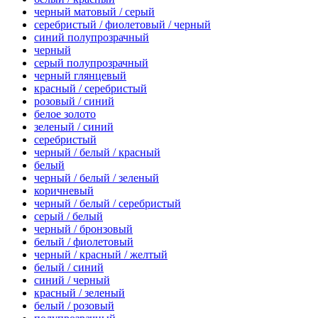
черный матовый / серый
серебристый / фиолетовый / черный
синий полупрозрачный
черный
серый полупрозрачный
черный глянцевый
красный / серебристый
розовый / синий
белое золото
зеленый / синий
серебристый
черный / белый / красный
белый
черный / белый / зеленый
коричневый
черный / белый / серебристый
серый / белый
черный / бронзовый
белый / фиолетовый
черный / красный / желтый
белый / синий
синий / черный
красный / зеленый
белый / розовый