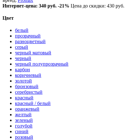
Бренд:
Promax
Интернет-цена:
340 руб.
-21%
Цена до скидки: 430 руб.
Цвет
белый
прозрачный
разноцветный
серый
черный матовый
черный
черный полупрозрачный
карбон
коричневый
золотой
бронзовый
серебристый
красный
красный / белый
оранжевый
желтый
зеленый
голубой
синий
розовый