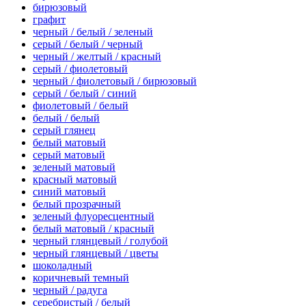
бирюзовый
графит
черный / белый / зеленый
серый / белый / черный
черный / желтый / красный
серый / фиолетовый
черный / фиолетовый / бирюзовый
серый / белый / синий
фиолетовый / белый
белый / белый
серый глянец
белый матовый
серый матовый
зеленый матовый
красный матовый
синий матовый
белый прозрачный
зеленый флуоресцентный
белый матовый / красный
черный глянцевый / голубой
черный глянцевый / цветы
шоколадный
коричневый темный
черный / радуга
серебристый / белый