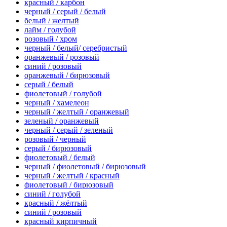
красный / карбон
черный / серый / белый
белый / желтый
лайм / голубой
розовый / хром
черный / белый/ серебристый
оранжевый / розовый
синий / розовый
оранжевый / бирюзовый
серый / белый
фиолетовый / голубой
черный / хамелеон
черный / желтый / оранжевый
зеленый / оранжевый
черный / серый / зеленый
розовый / черный
серый / бирюзовый
фиолетовый / белый
черный / фиолетовый / бирюзовый
черный / желтый / красный
фиолетовый / бирюзовый
синий / голубой
красный / жёлтый
синий / розовый
красный кирпичный