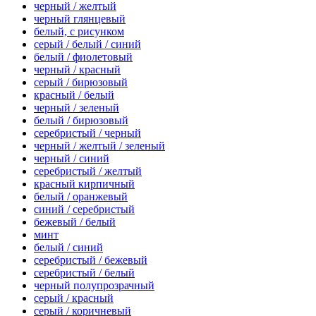
черный / желтый
черный глянцевый
белый, с рисунком
серый / белый / синий
белый / фиолетовый
черный / красный
серый / бирюзовый
красный / белый
черный / зеленый
белый / бирюзовый
серебристый / черный
черный / желтый / зеленый
черный / синий
серебристый / желтый
красный кирпичный
белый / оранжевый
синий / серебристый
бежевый / белый
минт
белый / синий
серебристый / бежевый
серебристый / белый
черный полупрозрачный
серый / красный
серый / коричневый