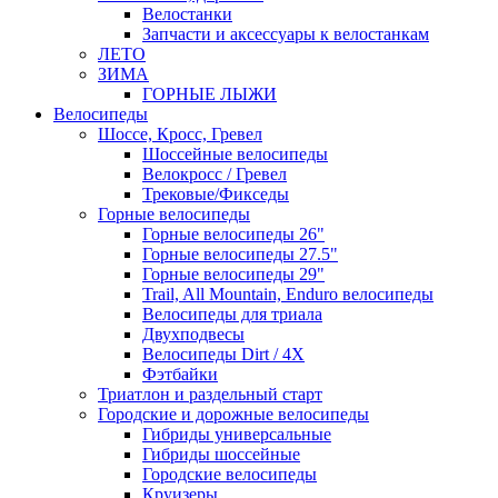
Велостанки
Запчасти и аксессуары к велостанкам
ЛЕТО
ЗИМА
ГОРНЫЕ ЛЫЖИ
Велосипеды
Шоссе, Кросс, Гревел
Шоссейные велосипеды
Велокросс / Гревел
Трековые/Фикседы
Горные велосипеды
Горные велосипеды 26"
Горные велосипеды 27.5"
Горные велосипеды 29"
Trail, All Mountain, Enduro велосипеды
Велосипеды для триала
Двухподвесы
Велосипеды Dirt / 4X
Фэтбайки
Триатлон и раздельный старт
Городские и дорожные велосипеды
Гибриды универсальные
Гибриды шоссейные
Городские велосипеды
Круизеры