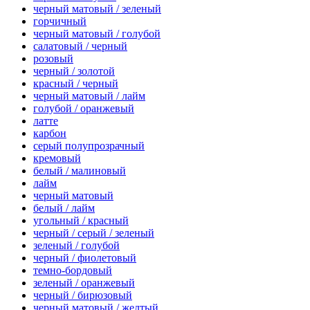
черный матовый / зеленый
горчичный
черный матовый / голубой
салатовый / черный
розовый
черный / золотой
красный / черный
черный матовый / лайм
голубой / оранжевый
латте
карбон
серый полупрозрачный
кремовый
белый / малиновый
лайм
черный матовый
белый / лайм
угольный / красный
черный / серый / зеленый
зеленый / голубой
черный / фиолетовый
темно-бордовый
зеленый / оранжевый
черный / бирюзовый
черный матовый / желтый