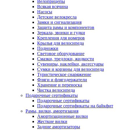
Велоприцепы
Всякая всячина
Насосы
Детские велокресла
Замки и сигнализация
Защита рамы и компонентов
Зеркала, звонки и гудки
Крепления для номеров
Крылья для велосипеда
Подножки
Световое оборудование
Смазки, тредлоки, жидкости
Сувениры, наклейки, аксессуары
Сумки и корзины для велосипеда
Туристическое снаряжение
Фляги и флягодержатели
Хранение и переноска
Чистка велосипеда
Подарочные сертификаты
Подарочные сертификаты
Подарочные сертификаты на байкфит
Рамы, вилки, амортизация
Амортизационные вилки
Жесткие вилки
Задние амортизаторы