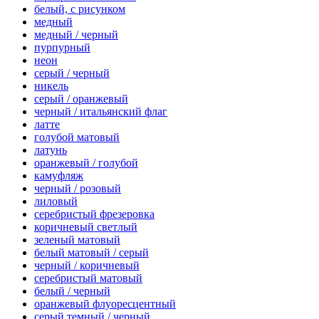
белый, с рисунком
медный
медный / черный
пурпурный
неон
серый / черный
никель
серый / оранжевый
черный / итальянский флаг
латте
голубой матовый
латунь
оранжевый / голубой
камуфляж
черный / розовый
лиловый
серебристый фрезеровка
коричневый светлый
зеленый матовый
белый матовый / серый
черный / коричневый
серебристый матовый
белый / черный
оранжевый флуоресцентный
серый темный / черный