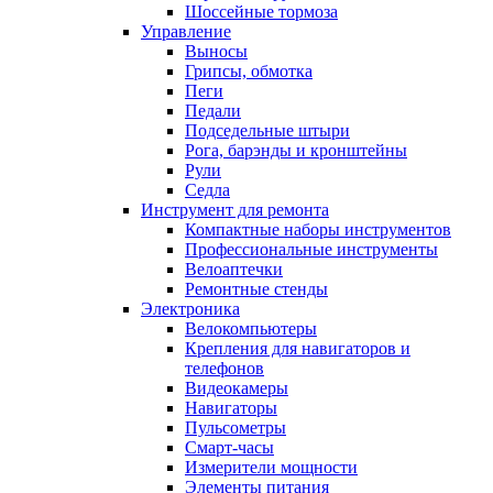
Шоссейные тормоза
Управление
Выносы
Грипсы, обмотка
Пеги
Педали
Подседельные штыри
Рога, барэнды и кронштейны
Рули
Седла
Инструмент для ремонта
Компактные наборы инструментов
Профессиональные инструменты
Велоаптечки
Ремонтные стенды
Электроника
Велокомпьютеры
Крепления для навигаторов и
телефонов
Видеокамеры
Навигаторы
Пульсометры
Смарт-часы
Измерители мощности
Элементы питания