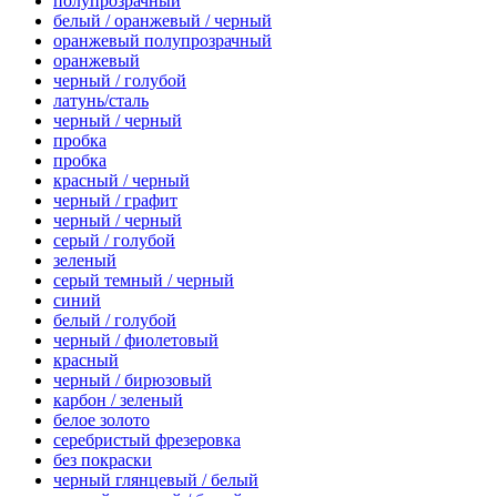
полупрозрачный
белый / оранжевый / черный
оранжевый полупрозрачный
оранжевый
черный / голубой
латунь/сталь
черный / черный
пробка
пробка
красный / черный
черный / графит
черный / черный
серый / голубой
зеленый
серый темный / черный
синий
белый / голубой
черный / фиолетовый
красный
черный / бирюзовый
карбон / зеленый
белое золото
серебристый фрезеровка
без покраски
черный глянцевый / белый