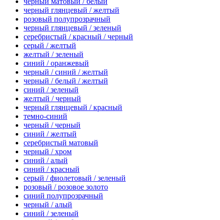
черный матовый / белый
черный глянцевый / желтый
розовый полупрозрачный
черный глянцевый / зеленый
серебристый / красный / черный
серый / желтый
желтый / зеленый
синий / оранжевый
черный / синий / желтый
черный / белый / желтый
синий / зеленый
желтый / черный
черный глянцевый / красный
темно-синий
черный / черный
синий / желтый
серебристый матовый
черный / хром
синий / алый
синий / красный
серый / фиолетовый / зеленый
розовый / розовое золото
синий полупрозрачный
черный / алый
синий / зеленый