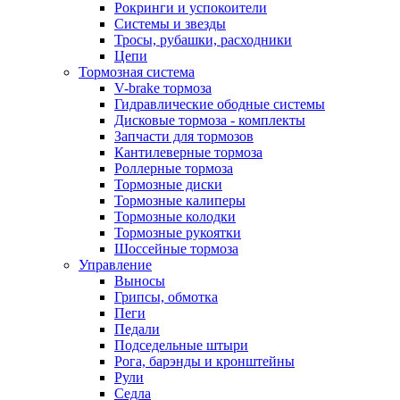
Рокринги и успокоители
Системы и звезды
Тросы, рубашки, расходники
Цепи
Тормозная система
V-brake тормоза
Гидравлические ободные системы
Дисковые тормоза - комплекты
Запчасти для тормозов
Кантилеверные тормоза
Роллерные тормоза
Тормозные диски
Тормозные калиперы
Тормозные колодки
Тормозные рукоятки
Шоссейные тормоза
Управление
Выносы
Грипсы, обмотка
Пеги
Педали
Подседельные штыри
Рога, барэнды и кронштейны
Рули
Седла