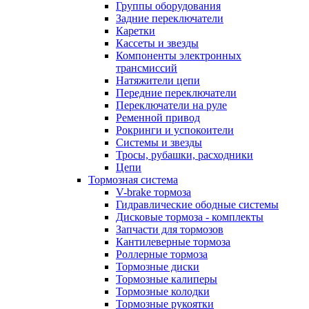
Группы оборудования
Задние переключатели
Каретки
Кассеты и звезды
Компоненты электронных
трансмиссий
Натяжители цепи
Передние переключатели
Переключатели на руле
Ременной привод
Рокринги и успокоители
Системы и звезды
Тросы, рубашки, расходники
Цепи
Тормозная система
V-brake тормоза
Гидравлические ободные системы
Дисковые тормоза - комплекты
Запчасти для тормозов
Кантилеверные тормоза
Роллерные тормоза
Тормозные диски
Тормозные калиперы
Тормозные колодки
Тормозные рукоятки