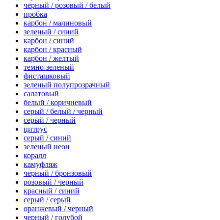
черный / розовый / белый
пробка
карбон / малиновый
зеленый / синий
карбон / синий
карбон / красный
карбон / желтый
темно-зеленый
фисташковый
зеленый полупрозрачный
салатовый
белый / коричневый
серый / белый / черный
серый / черный
цитрус
серый / синий
зеленый неон
коралл
камуфляж
черный / бронзовый
розовый / черный
красный / синий
серый / серый
оранжевый / черный
черный / голубой