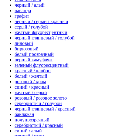
черный / алый
лаванда
графит
черный / серый / красный
серый / голубой
желтый флуоресцентный
черный глянцевый / голубой
лиловый
бирюзовый
белый прозрачный
черный камуфляж
зеленый флуоресцентный
красный / карбон
белый / желтый
розовый / хром
синий / красный
желтый / серый
розовый / розовое золото
серебристый / голубой
черный глянцевый / красный
баклажан
полупрозрачный
серебристый / красный
синий / алый