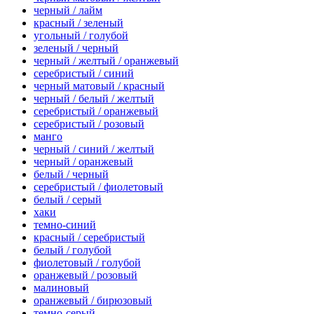
черный / лайм
красный / зеленый
угольный / голубой
зеленый / черный
черный / желтый / оранжевый
серебристый / синий
черный матовый / красный
черный / белый / желтый
серебристый / оранжевый
серебристый / розовый
манго
черный / синий / желтый
черный / оранжевый
белый / черный
серебристый / фиолетовый
белый / серый
хаки
темно-синий
красный / серебристый
белый / голубой
фиолетовый / голубой
оранжевый / розовый
малиновый
оранжевый / бирюзовый
темно-серый