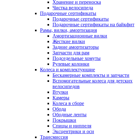
Хранение и переноска
Чистка велосипеда
Подарочные сертификаты
Подарочные сертификаты
Подарочные сертификаты на байкфит
Рамы, вилки, амортизация
Амортизационные вилки
Жесткие вилки
Задние амортизаторы
Запчасти для рам
Подседельные хомуты
Рулевые колонки
Колеса и комплектующие
Бескамерные комплекты и запчасти
Вспомогательные колеса для детских
велосипедов
Втулки
Камеры
Колеса в сборе
Обода
Ободные ленты
Покрышки
Спицы и ниппеля
Эксцентрики и оси
Трансмиссия