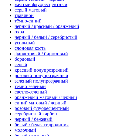
желтый флуоресцентный
серый матовый
травяной
тёмно-синий
черный / красный / оранжевый
охра
черный / белый / серебристый
угольный
слоновая кость
фиолетовый / бирюзовый
бордовый
серый
красный полупрозрачный
розовый полупрозрачный
зеленый полупрозрачный
тёмно-зеленый
светло-зеленый
оранжевый матовый / черный
синий матовый / черный
розовый флуоресцентный
серебристый карбон
черный / бежевый
белый / белая гидролиния
молочный
белый / красный