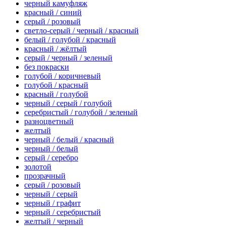
черный камуфляж
красный / синий
серый / розовый
светло-серый / черный / красный
белый / голубой / красный
красный / жёлтый
серый / черный / зеленый
без покраски
голубой / коричневый
голубой / красный
красный / голубой
черный / серый / голубой
серебристый / голубой / зеленый
разноцветный
желтый
черный / белый / красный
черный / белый
серый / серебро
золотой
прозрачный
серый / розовый
черный / серый
черный / графит
черный / серебристый
желтый / черный