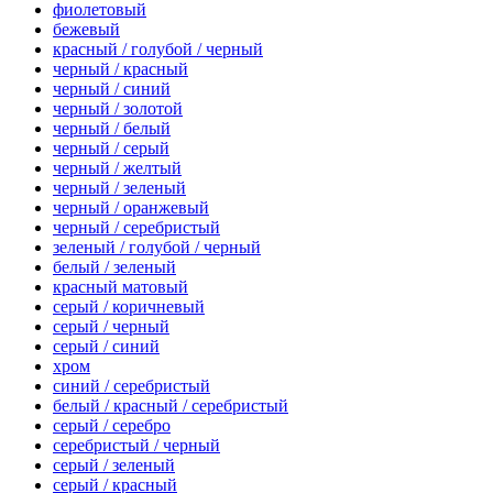
фиолетовый
бежевый
красный / голубой / черный
черный / красный
черный / синий
черный / золотой
черный / белый
черный / серый
черный / желтый
черный / зеленый
черный / оранжевый
черный / серебристый
зеленый / голубой / черный
белый / зеленый
красный матовый
серый / коричневый
серый / черный
серый / синий
хром
синий / серебристый
белый / красный / серебристый
серый / серебро
серебристый / черный
серый / зеленый
серый / красный