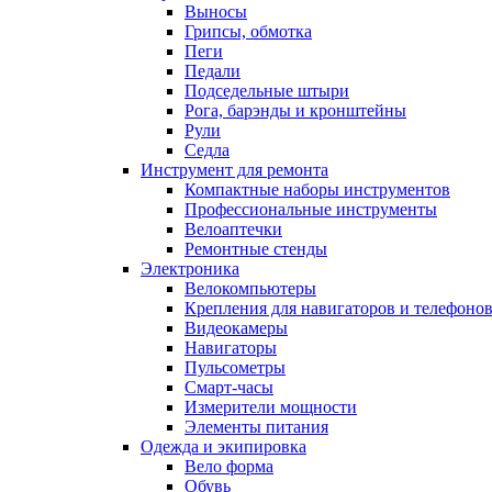
Выносы
Грипсы, обмотка
Пеги
Педали
Подседельные штыри
Рога, барэнды и кронштейны
Рули
Седла
Инструмент для ремонта
Компактные наборы инструментов
Профессиональные инструменты
Велоаптечки
Ремонтные стенды
Электроника
Велокомпьютеры
Крепления для навигаторов и телефоно
Видеокамеры
Навигаторы
Пульсометры
Смарт-часы
Измерители мощности
Элементы питания
Одежда и экипировка
Вело форма
Обувь