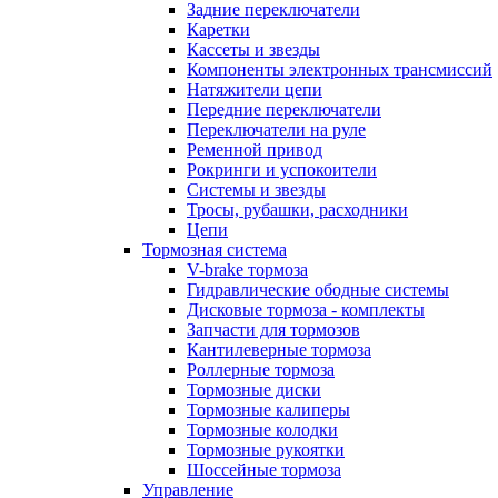
Задние переключатели
Каретки
Кассеты и звезды
Компоненты электронных трансмиссий
Натяжители цепи
Передние переключатели
Переключатели на руле
Ременной привод
Рокринги и успокоители
Системы и звезды
Тросы, рубашки, расходники
Цепи
Тормозная система
V-brake тормоза
Гидравлические ободные системы
Дисковые тормоза - комплекты
Запчасти для тормозов
Кантилеверные тормоза
Роллерные тормоза
Тормозные диски
Тормозные калиперы
Тормозные колодки
Тормозные рукоятки
Шоссейные тормоза
Управление