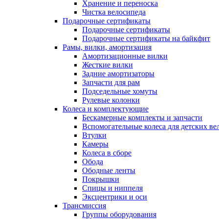
Хранение и переноска
Чистка велосипеда
Подарочные сертификаты
Подарочные сертификаты
Подарочные сертификаты на байкфит
Рамы, вилки, амортизация
Амортизационные вилки
Жесткие вилки
Задние амортизаторы
Запчасти для рам
Подседельные хомуты
Рулевые колонки
Колеса и комплектующие
Бескамерные комплекты и запчасти
Вспомогательные колеса для детских ве
Втулки
Камеры
Колеса в сборе
Обода
Ободные ленты
Покрышки
Спицы и ниппеля
Эксцентрики и оси
Трансмиссия
Группы оборудования