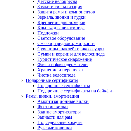
Детские велокресла
Замки и сигнализация
Защита рамы и компонентов
Зеркала, звонки и гудки
Крепления для номеров
Крылья для велосипеда
Подножки
Световое оборудование
Смазки, тредлоки, жидкости
Сувениры, наклейки, аксессуары
Сумки и корзины для велосипеда
Туристическое снаряжение
Фляги и флягодержатели
Хранение и переноска
Чистка велосипеда
Подарочные сертификаты
Подарочные сертификаты
Подарочные сертификаты на байкфит
Рамы, вилки, амортизация
Амортизационные вилки
Жесткие вилки
Задние амортизаторы
Запчасти для рам
Подседельные хомуты
Рулевые колонки