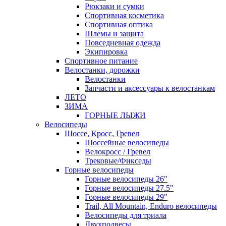
Рюкзаки и сумки
Спортивная косметика
Спортивная оптика
Шлемы и защита
Повседневная одежда
Экипировка
Спортивное питание
Велостанки, дорожки
Велостанки
Запчасти и аксессуары к велостанкам
ЛЕТО
ЗИМА
ГОРНЫЕ ЛЫЖИ
Велосипеды
Шоссе, Кросс, Гревел
Шоссейные велосипеды
Велокросс / Гревел
Трековые/Фикседы
Горные велосипеды
Горные велосипеды 26"
Горные велосипеды 27.5"
Горные велосипеды 29"
Trail, All Mountain, Enduro велосипеды
Велосипеды для триала
Двухподвесы