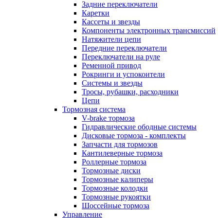
Задние переключатели
Каретки
Кассеты и звезды
Компоненты электронных трансмиссий
Натяжители цепи
Передние переключатели
Переключатели на руле
Ременной привод
Рокринги и успокоители
Системы и звезды
Тросы, рубашки, расходники
Цепи
Тормозная система
V-brake тормоза
Гидравлические ободные системы
Дисковые тормоза - комплекты
Запчасти для тормозов
Кантилеверные тормоза
Роллерные тормоза
Тормозные диски
Тормозные калиперы
Тормозные колодки
Тормозные рукоятки
Шоссейные тормоза
Управление