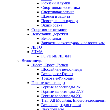
Рюкзаки и сумки
Спортивная косметика
Спортивная оптика
Шлемы и защита
Повседневная одежда
Экипировка
Спортивное питание
Велостанки, дорожки
Велостанки
Запчасти и аксессуары к велостанкам
ЛЕТО
ЗИМА
ГОРНЫЕ ЛЫЖИ
Велосипеды
Шоссе, Кросс, Гревел
Шоссейные велосипеды
Велокросс / Гревел
Трековые/Фикседы
Горные велосипеды
Горные велосипеды 26"
Горные велосипеды 27.5"
Горные велосипеды 29"
Trail, All Mountain, Enduro велосипеды
Велосипеды для триала
Двухподвесы