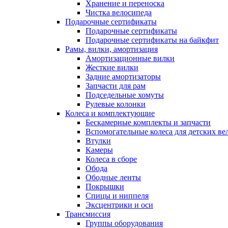
Хранение и переноска
Чистка велосипеда
Подарочные сертификаты
Подарочные сертификаты
Подарочные сертификаты на байкфит
Рамы, вилки, амортизация
Амортизационные вилки
Жесткие вилки
Задние амортизаторы
Запчасти для рам
Подседельные хомуты
Рулевые колонки
Колеса и комплектующие
Бескамерные комплекты и запчасти
Вспомогательные колеса для детских ве
Втулки
Камеры
Колеса в сборе
Обода
Ободные ленты
Покрышки
Спицы и ниппеля
Эксцентрики и оси
Трансмиссия
Группы оборудования