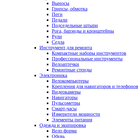
Выносы
Грипсы, обмотка
Пеги
Педали
Подседельные штыри
Рога, барэнды и кронштейны
Рули
Седла
Инструмент для ремонта
Компактные наборы инструментов
Профессиональные инструменты
Велоаптечки
Ремонтные стенды
Электроника
Велокомпьютеры
Крепления для навигаторов и телефоно
Видеокамеры
Навигаторы
Пульсометры
Смарт-часы
Измерители мощности
Элементы питания
Одежда и экипировка
Вело форма
Обувь