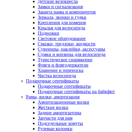
Детские велокресла
Замки и сигнализация
Защита рамы и компонентов
Зеркала, звонки и гудки
Крепления для номеров
Крылья для велосипеда
Подножки
Световое оборудование
Смазки, тредлоки, жидкости
Сувениры, наклейки, аксессуары
Сумки и корзины для велосипеда
Туристическое снаряжение
Фляги и флягодержатели
Хранение и переноска
Чистка велосипеда
Подарочные сертификаты
Подарочные сертификаты
Подарочные сертификаты на байкфит
Рамы, вилки, амортизация
Амортизационные вилки
Жесткие вилки
Задние амортизаторы
Запчасти для рам
Подседельные хомуты
Рулевые колонки