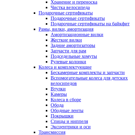
Хранение и переноска
Чистка велосипеда
Подарочные сертификаты
Подарочные сертификаты
Подарочные сертификаты на байкфит
Рамы, вилки, амортизация
Амортизационные вилки
Жесткие вилки
Задние амортизаторы
Запчасти для рам
Подседельные хомуты
Рулевые колонки
Колеса и комплектующие
Бескамерные комплекты и запчасти
Вспомогательные колеса для детских
велосипедов
Втулки
Камеры
Колеса в сборе
Обода
Ободные ленты
Покрышки
Спицы и ниппеля
Эксцентрики и оси
Трансмиссия