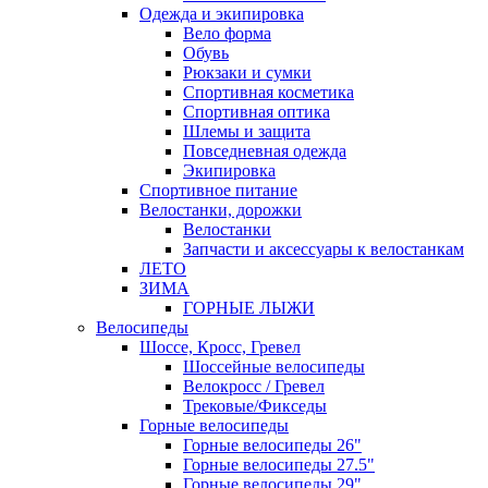
Одежда и экипировка
Вело форма
Обувь
Рюкзаки и сумки
Спортивная косметика
Спортивная оптика
Шлемы и защита
Повседневная одежда
Экипировка
Спортивное питание
Велостанки, дорожки
Велостанки
Запчасти и аксессуары к велостанкам
ЛЕТО
ЗИМА
ГОРНЫЕ ЛЫЖИ
Велосипеды
Шоссе, Кросс, Гревел
Шоссейные велосипеды
Велокросс / Гревел
Трековые/Фикседы
Горные велосипеды
Горные велосипеды 26"
Горные велосипеды 27.5"
Горные велосипеды 29"