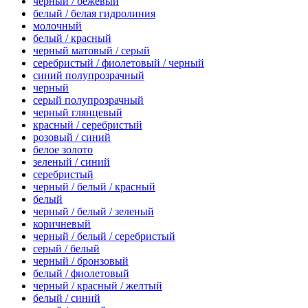
черный / бежевый
белый / белая гидролиния
молочный
белый / красный
черный матовый / серый
серебристый / фиолетовый / черный
синий полупрозрачный
черный
серый полупрозрачный
черный глянцевый
красный / серебристый
розовый / синий
белое золото
зеленый / синий
серебристый
черный / белый / красный
белый
черный / белый / зеленый
коричневый
черный / белый / серебристый
серый / белый
черный / бронзовый
белый / фиолетовый
черный / красный / желтый
белый / синий