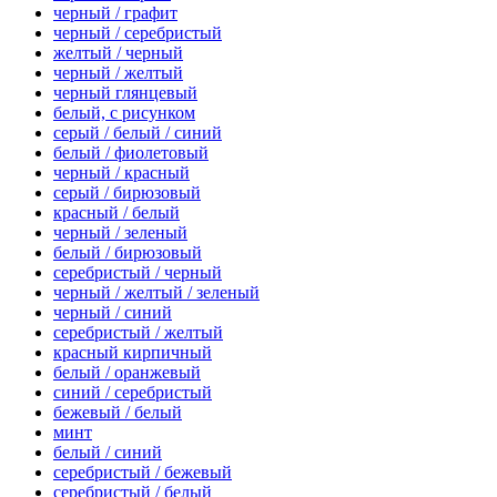
черный / графит
черный / серебристый
желтый / черный
черный / желтый
черный глянцевый
белый, с рисунком
серый / белый / синий
белый / фиолетовый
черный / красный
серый / бирюзовый
красный / белый
черный / зеленый
белый / бирюзовый
серебристый / черный
черный / желтый / зеленый
черный / синий
серебристый / желтый
красный кирпичный
белый / оранжевый
синий / серебристый
бежевый / белый
минт
белый / синий
серебристый / бежевый
серебристый / белый