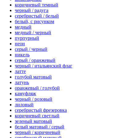
коричневый темный
черный / радуга
серебристый / белый
белый, с рисунком
медный
медный / черный
пурпурный
неон
серый / черный
никель
серый / оранжевый
черный / итальянский флаг
латте
голубой матовый
латунь
оранжевый / голубой
камуфляж
черный / розовый
лиловый
серебристый фрезеровка
коричневый светлый
зеленый матовый
белый матовый / серый
черный / коричневый
серебристый матовый