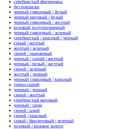
серебристый фрезеровка
без покраски
черный глянцевый / белый
черный матовый / белый
черный глянцевый / желтый
розовый полупрозрачный
черный глянцевый / зеленый
серебристый / красный / черный
серый / желтый
желтый / зеленый
синий / оранжевый
черный / синий / желтый
черный / белый / желтый
синий / зеленый
желтый / черный
черный глянцевый / красный
темно-синий
черный / черный
синий / желтый
серебристый матовый
черный / хром
синий / алый
синий / красный
серый / фиолетовый / зеленый
розовый / розовое золото