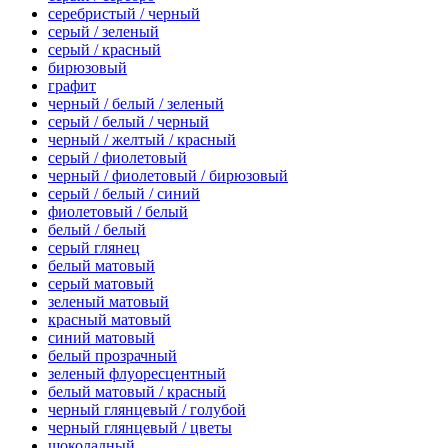
серебристый / черный
серый / зеленый
серый / красный
бирюзовый
графит
черный / белый / зеленый
серый / белый / черный
черный / желтый / красный
серый / фиолетовый
черный / фиолетовый / бирюзовый
серый / белый / синий
фиолетовый / белый
белый / белый
серый глянец
белый матовый
серый матовый
зеленый матовый
красный матовый
синий матовый
белый прозрачный
зеленый флуоресцентный
белый матовый / красный
черный глянцевый / голубой
черный глянцевый / цветы
шоколадный