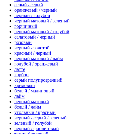
серый / серый
оранжевый / черный
черный / голубой
черный матовый / зеленый
горчичный
черный матовый / голубой
салатовый / черный
розовый
черный / золотой
красный / черный
черный матовый / лайм
голубой / оранжевый
латте
карбон
серый полупрозрачный
кремовый
белый / малиновый
лайм
черный матовый
белый / лайм
угольный / красный
черный / серый / зеленый
зеленый / голубой
черный / фиолетовый
темно-бордовый