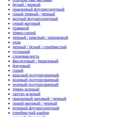
белый / черный
оранжевый флуоресцентный
серый темный / черный
желтый флуоресцентный
серый матовый
травяной
тёмно-синий
черный / красный / оранжевый
охра
черный / белый / серебристый
угольный
слоновая кость
фиолетовый / бирюзовый
бордовый
серый
красный полупрозрачный
розовый полупрозрачный
зеленый полупрозрачный
тёмно-зеленый
светло-зеленый
оранжевый матовый / черный
синий матовый / черный
розовый флуоресцентный
серебристый карбон