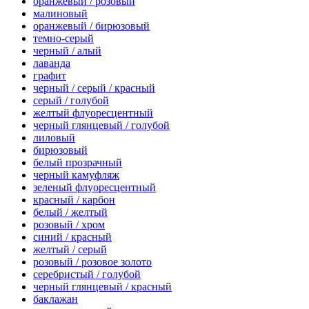
оранжевый / розовый
малиновый
оранжевый / бирюзовый
темно-серый
черный / алый
лаванда
графит
черный / серый / красный
серый / голубой
желтый флуоресцентный
черный глянцевый / голубой
лиловый
бирюзовый
белый прозрачный
черный камуфляж
зеленый флуоресцентный
красный / карбон
белый / желтый
розовый / хром
синий / красный
желтый / серый
розовый / розовое золото
серебристый / голубой
черный глянцевый / красный
баклажан