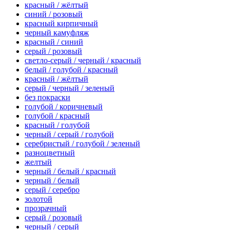
красный / жёлтый
синий / розовый
красный кирпичный
черный камуфляж
красный / синий
серый / розовый
светло-серый / черный / красный
белый / голубой / красный
красный / жёлтый
серый / черный / зеленый
без покраски
голубой / коричневый
голубой / красный
красный / голубой
черный / серый / голубой
серебристый / голубой / зеленый
разноцветный
желтый
черный / белый / красный
черный / белый
серый / серебро
золотой
прозрачный
серый / розовый
черный / серый