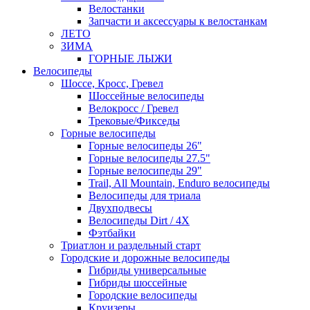
Велостанки
Запчасти и аксессуары к велостанкам
ЛЕТО
ЗИМА
ГОРНЫЕ ЛЫЖИ
Велосипеды
Шоссе, Кросс, Гревел
Шоссейные велосипеды
Велокросс / Гревел
Трековые/Фикседы
Горные велосипеды
Горные велосипеды 26"
Горные велосипеды 27.5"
Горные велосипеды 29"
Trail, All Mountain, Enduro велосипеды
Велосипеды для триала
Двухподвесы
Велосипеды Dirt / 4X
Фэтбайки
Триатлон и раздельный старт
Городские и дорожные велосипеды
Гибриды универсальные
Гибриды шоссейные
Городские велосипеды
Круизеры