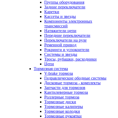
Группы оборудования
Задние переключатели
Каретки
Кассеты и звезды
Компоненты электронных
трансмиссий
Натяжители цепи
Передние переключатели
Переключатели на руле
Ременной привод
Рокринги и успокоители
Системы и звезды
Тросы, рубашки, расходники
Цепи
Тормозная система
V-brake тормоза
Гидравлические ободные системы
Дисковые тормоза - комплекты
Запчасти для тормозов
Кантилеверные тормоза
Роллерные тормоза
Тормозные диски
Тормозные калиперы
Тормозные колодки
Тормозные рукоятки