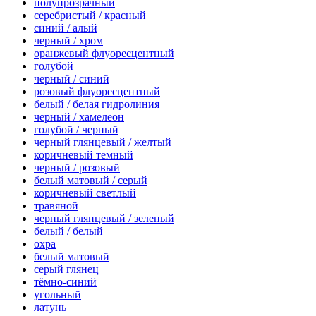
полупрозрачный
серебристый / красный
синий / алый
черный / хром
оранжевый флуоресцентный
голубой
черный / синий
розовый флуоресцентный
белый / белая гидролиния
черный / хамелеон
голубой / черный
черный глянцевый / желтый
коричневый темный
черный / розовый
белый матовый / серый
коричневый светлый
травяной
черный глянцевый / зеленый
белый / белый
охра
белый матовый
серый глянец
тёмно-синий
угольный
латунь