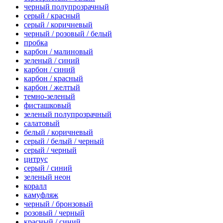
черный полупрозрачный
серый / красный
серый / коричневый
черный / розовый / белый
пробка
карбон / малиновый
зеленый / синий
карбон / синий
карбон / красный
карбон / желтый
темно-зеленый
фисташковый
зеленый полупрозрачный
салатовый
белый / коричневый
серый / белый / черный
серый / черный
цитрус
серый / синий
зеленый неон
коралл
камуфляж
черный / бронзовый
розовый / черный
красный / синий