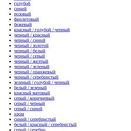
голубой
синий
розовый
фиолетовый
бежевый
красный / голубой / черный
черный / красный
черный / синий
черный / золотой
черный / белый
черный / серый
черный / желтый
черный / зеленый
черный / оранжевый
черный / серебристый
зеленый / голубой / черный
белый / зеленый
красный матовый
серый / коричневый
серый / черный
серый / синий
хром
синий / серебристый
белый / красный / серебристый
серый / серебро