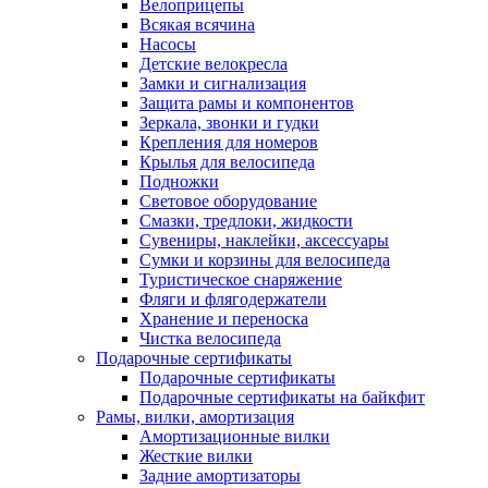
Велоприцепы
Всякая всячина
Насосы
Детские велокресла
Замки и сигнализация
Защита рамы и компонентов
Зеркала, звонки и гудки
Крепления для номеров
Крылья для велосипеда
Подножки
Световое оборудование
Смазки, тредлоки, жидкости
Сувениры, наклейки, аксессуары
Сумки и корзины для велосипеда
Туристическое снаряжение
Фляги и флягодержатели
Хранение и переноска
Чистка велосипеда
Подарочные сертификаты
Подарочные сертификаты
Подарочные сертификаты на байкфит
Рамы, вилки, амортизация
Амортизационные вилки
Жесткие вилки
Задние амортизаторы