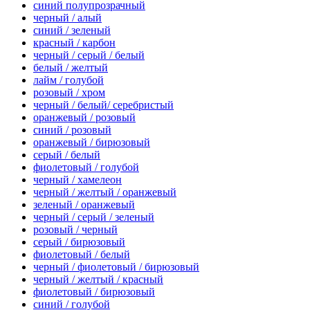
синий полупрозрачный
черный / алый
синий / зеленый
красный / карбон
черный / серый / белый
белый / желтый
лайм / голубой
розовый / хром
черный / белый/ серебристый
оранжевый / розовый
синий / розовый
оранжевый / бирюзовый
серый / белый
фиолетовый / голубой
черный / хамелеон
черный / желтый / оранжевый
зеленый / оранжевый
черный / серый / зеленый
розовый / черный
серый / бирюзовый
фиолетовый / белый
черный / фиолетовый / бирюзовый
черный / желтый / красный
фиолетовый / бирюзовый
синий / голубой