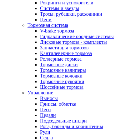
Рокринги и успокоители
Системы и звезды
Тросы, рубашки, расходники
Цепи
Тормозная система
V-brake тормоза
Гидравлические ободные системы
Дисковые тормоза - комплекты
Запчасти для тормозов
Кантилеверные тормоза
Роллерные тормоза
Тормозные диски
Тормозные калиперы
Тормозные колодки
Тормозные рукоятки
Шоссейные тормоза
Управление
Выносы
Грипсы, обмотка
Пеги
Педали
Подседельные штыри
Рога, барэнды и кронштейны
Рули
Седла