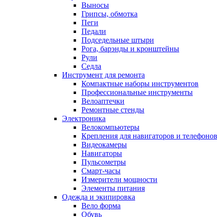
Выносы
Грипсы, обмотка
Пеги
Педали
Подседельные штыри
Рога, барэнды и кронштейны
Рули
Седла
Инструмент для ремонта
Компактные наборы инструментов
Профессиональные инструменты
Велоаптечки
Ремонтные стенды
Электроника
Велокомпьютеры
Крепления для навигаторов и телефоно
Видеокамеры
Навигаторы
Пульсометры
Смарт-часы
Измерители мощности
Элементы питания
Одежда и экипировка
Вело форма
Обувь