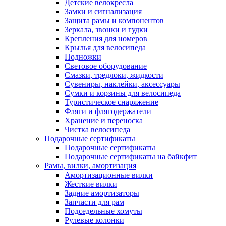
Детские велокресла
Замки и сигнализация
Защита рамы и компонентов
Зеркала, звонки и гудки
Крепления для номеров
Крылья для велосипеда
Подножки
Световое оборудование
Смазки, тредлоки, жидкости
Сувениры, наклейки, аксессуары
Сумки и корзины для велосипеда
Туристическое снаряжение
Фляги и флягодержатели
Хранение и переноска
Чистка велосипеда
Подарочные сертификаты
Подарочные сертификаты
Подарочные сертификаты на байкфит
Рамы, вилки, амортизация
Амортизационные вилки
Жесткие вилки
Задние амортизаторы
Запчасти для рам
Подседельные хомуты
Рулевые колонки