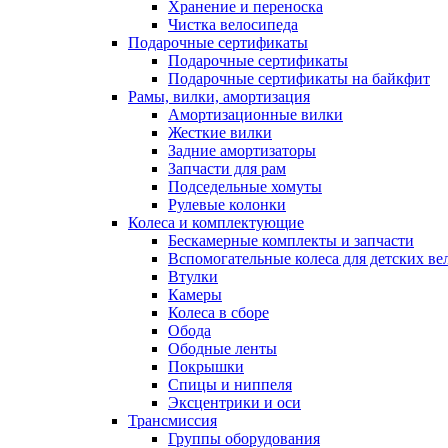
Хранение и переноска
Чистка велосипеда
Подарочные сертификаты
Подарочные сертификаты
Подарочные сертификаты на байкфит
Рамы, вилки, амортизация
Амортизационные вилки
Жесткие вилки
Задние амортизаторы
Запчасти для рам
Подседельные хомуты
Рулевые колонки
Колеса и комплектующие
Бескамерные комплекты и запчасти
Вспомогательные колеса для детских ве
Втулки
Камеры
Колеса в сборе
Обода
Ободные ленты
Покрышки
Спицы и ниппеля
Эксцентрики и оси
Трансмиссия
Группы оборудования