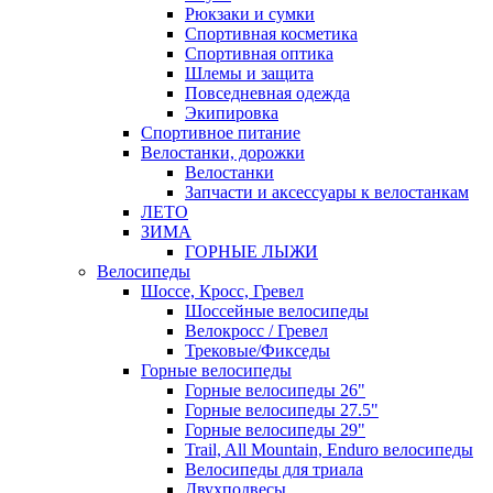
Рюкзаки и сумки
Спортивная косметика
Спортивная оптика
Шлемы и защита
Повседневная одежда
Экипировка
Спортивное питание
Велостанки, дорожки
Велостанки
Запчасти и аксессуары к велостанкам
ЛЕТО
ЗИМА
ГОРНЫЕ ЛЫЖИ
Велосипеды
Шоссе, Кросс, Гревел
Шоссейные велосипеды
Велокросс / Гревел
Трековые/Фикседы
Горные велосипеды
Горные велосипеды 26"
Горные велосипеды 27.5"
Горные велосипеды 29"
Trail, All Mountain, Enduro велосипеды
Велосипеды для триала
Двухподвесы