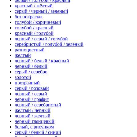
белый / голубой / красный
красный / жёлтый
серый / черный / зеленый
без покраски
голубой / коричневый
голубой / красный
красный / голубой
черный / серый / голубой
серебристый / голубой / зеленый
разноцветный
желтый
черный / белый / красный
черный / белый
серый / серебро
золотой
прозрачный
серый / розовый
черный / серый
черный / графит
черный / серебристый
желтый / черный
черный / желтый
черный глянцевый
белый, с рисунком
серый / белый / синий