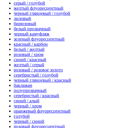
серый / голубой
желтый флуоресцентный
черный глянцевый / голубой
лиловый
бирюзовый
белый прозрачный
черный камуфляж
зеленый флуоресцентный
красный / карбон
белый / желтый
розовый / хром
синий / красный
желтый / серый
розовый / розовое золото
серебристый / голубой
черный глянцевый / красный
баклажан
полупрозрачный
серебристый / красный
синий / алый
черный / хром
оранжевый флуоресцентный
голубой
черный / синий
розовый флуоресцентный