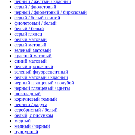
черный / желтый / красный
серый / фиолетовый
черный / фиолетовый / бирюзовый
серый / белый / синий
фиолетовый / белый
белый / белый
серый глянец
белый матовый
серый матовый
зеленый матовый
красный матовый
синий матовый
белый прозрачный
зеленый флуоресцентный
белый матовый / красный
черный глянцевый / голубой
черный глянцевый / цветы
шоколадный
коричневый темный
черный / радуга
серебристый / белый
белый, с рисунком
медный
медный / черный
пурпурный