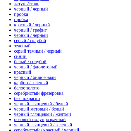
латунь/сталь
черный / черный
пробка
пробка
красный / черный
черный / графит
черный / черный
серый / голубой
зеленый
серый темный / черный
синий
белый / голубой
черный / фиолетовый
красный
черный / бирюзовый
карбон / зеленый
белое золото
серебристый фрезеровка
без покраски
черный глянцевый / белый
черный матовый / белый
черный глянцевый / желтый
розовый полупрозрачный
черный глянцевый / зеленый
серебристый / красный / черный