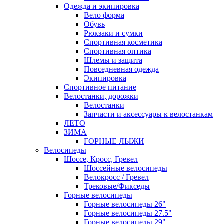
Одежда и экипировка
Вело форма
Обувь
Рюкзаки и сумки
Спортивная косметика
Спортивная оптика
Шлемы и защита
Повседневная одежда
Экипировка
Спортивное питание
Велостанки, дорожки
Велостанки
Запчасти и аксессуары к велостанкам
ЛЕТО
ЗИМА
ГОРНЫЕ ЛЫЖИ
Велосипеды
Шоссе, Кросс, Гревел
Шоссейные велосипеды
Велокросс / Гревел
Трековые/Фикседы
Горные велосипеды
Горные велосипеды 26"
Горные велосипеды 27.5"
Горные велосипеды 29"