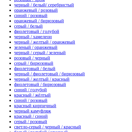
черный / белый/ серебристый
оранжевый / розовый
синий / розовый
оранжевый / бирюзовый
серый / белый
фиолетовый / голубой
черный / хамелеон
черный / желтый / оранжевый
зеленый / оранжевый
черный / серый / зеленый
розовый / черный
серый / бирюзовый
фиолетовый / белый
черный / фиолетовый / бирюзовый
черный / желтый / красный
фиолетовый / бирюзовый
синий / голубой
красный / жёлтый
синий / розовый
красный кирпичный
черный камуфляж
красный / синий
серый / розовый
светло-серый / черный / красный