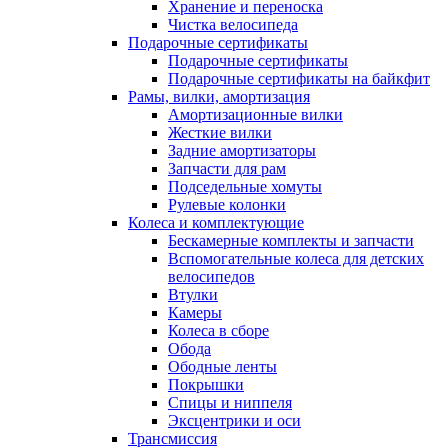
Хранение и переноска
Чистка велосипеда
Подарочные сертификаты
Подарочные сертификаты
Подарочные сертификаты на байкфит
Рамы, вилки, амортизация
Амортизационные вилки
Жесткие вилки
Задние амортизаторы
Запчасти для рам
Подседельные хомуты
Рулевые колонки
Колеса и комплектующие
Бескамерные комплекты и запчасти
Вспомогательные колеса для детских
велосипедов
Втулки
Камеры
Колеса в сборе
Обода
Ободные ленты
Покрышки
Спицы и ниппеля
Эксцентрики и оси
Трансмиссия