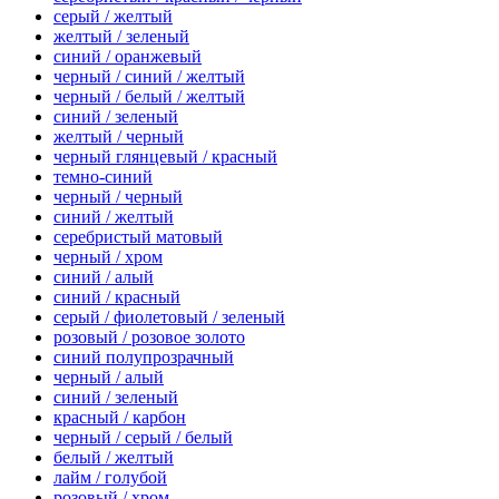
серый / желтый
желтый / зеленый
синий / оранжевый
черный / синий / желтый
черный / белый / желтый
синий / зеленый
желтый / черный
черный глянцевый / красный
темно-синий
черный / черный
синий / желтый
серебристый матовый
черный / хром
синий / алый
синий / красный
серый / фиолетовый / зеленый
розовый / розовое золото
синий полупрозрачный
черный / алый
синий / зеленый
красный / карбон
черный / серый / белый
белый / желтый
лайм / голубой
розовый / хром