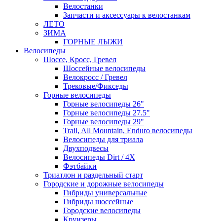
Велостанки
Запчасти и аксессуары к велостанкам
ЛЕТО
ЗИМА
ГОРНЫЕ ЛЫЖИ
Велосипеды
Шоссе, Кросс, Гревел
Шоссейные велосипеды
Велокросс / Гревел
Трековые/Фикседы
Горные велосипеды
Горные велосипеды 26"
Горные велосипеды 27.5"
Горные велосипеды 29"
Trail, All Mountain, Enduro велосипеды
Велосипеды для триала
Двухподвесы
Велосипеды Dirt / 4X
Фэтбайки
Триатлон и раздельный старт
Городские и дорожные велосипеды
Гибриды универсальные
Гибриды шоссейные
Городские велосипеды
Круизеры