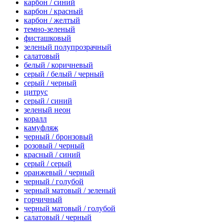
карбон / синий
карбон / красный
карбон / желтый
темно-зеленый
фисташковый
зеленый полупрозрачный
салатовый
белый / коричневый
серый / белый / черный
серый / черный
цитрус
серый / синий
зеленый неон
коралл
камуфляж
черный / бронзовый
розовый / черный
красный / синий
серый / серый
оранжевый / черный
черный / голубой
черный матовый / зеленый
горчичный
черный матовый / голубой
салатовый / черный