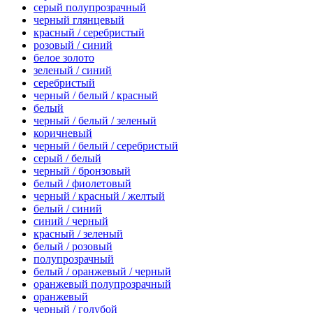
серый полупрозрачный
черный глянцевый
красный / серебристый
розовый / синий
белое золото
зеленый / синий
серебристый
черный / белый / красный
белый
черный / белый / зеленый
коричневый
черный / белый / серебристый
серый / белый
черный / бронзовый
белый / фиолетовый
черный / красный / желтый
белый / синий
синий / черный
красный / зеленый
белый / розовый
полупрозрачный
белый / оранжевый / черный
оранжевый полупрозрачный
оранжевый
черный / голубой