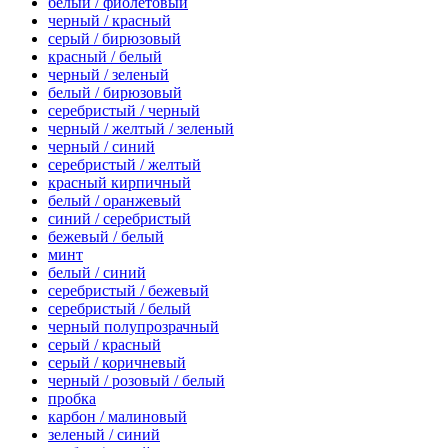
белый / фиолетовый
черный / красный
серый / бирюзовый
красный / белый
черный / зеленый
белый / бирюзовый
серебристый / черный
черный / желтый / зеленый
черный / синий
серебристый / желтый
красный кирпичный
белый / оранжевый
синий / серебристый
бежевый / белый
минт
белый / синий
серебристый / бежевый
серебристый / белый
черный полупрозрачный
серый / красный
серый / коричневый
черный / розовый / белый
пробка
карбон / малиновый
зеленый / синий