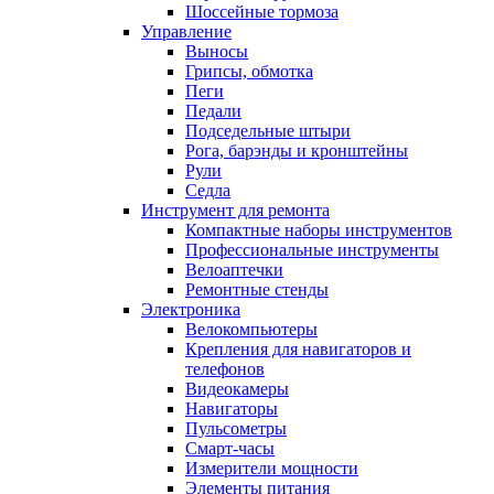
Шоссейные тормоза
Управление
Выносы
Грипсы, обмотка
Пеги
Педали
Подседельные штыри
Рога, барэнды и кронштейны
Рули
Седла
Инструмент для ремонта
Компактные наборы инструментов
Профессиональные инструменты
Велоаптечки
Ремонтные стенды
Электроника
Велокомпьютеры
Крепления для навигаторов и
телефонов
Видеокамеры
Навигаторы
Пульсометры
Смарт-часы
Измерители мощности
Элементы питания