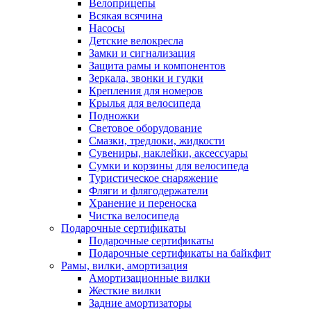
Велоприцепы
Всякая всячина
Насосы
Детские велокресла
Замки и сигнализация
Защита рамы и компонентов
Зеркала, звонки и гудки
Крепления для номеров
Крылья для велосипеда
Подножки
Световое оборудование
Смазки, тредлоки, жидкости
Сувениры, наклейки, аксессуары
Сумки и корзины для велосипеда
Туристическое снаряжение
Фляги и флягодержатели
Хранение и переноска
Чистка велосипеда
Подарочные сертификаты
Подарочные сертификаты
Подарочные сертификаты на байкфит
Рамы, вилки, амортизация
Амортизационные вилки
Жесткие вилки
Задние амортизаторы