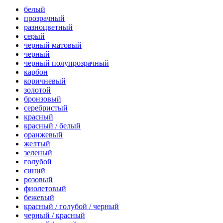
белый
прозрачный
разноцветный
серый
черный матовый
черный
черный полупрозрачный
карбон
коричневый
золотой
бронзовый
серебристый
красный
красный / белый
оранжевый
желтый
зеленый
голубой
синий
розовый
фиолетовый
бежевый
красный / голубой / черный
черный / красный