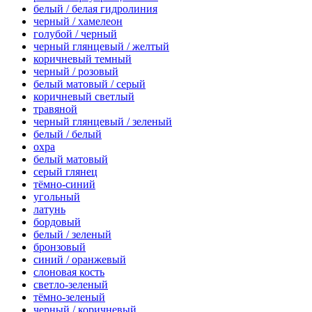
белый / белая гидролиния
черный / хамелеон
голубой / черный
черный глянцевый / желтый
коричневый темный
черный / розовый
белый матовый / серый
коричневый светлый
травяной
черный глянцевый / зеленый
белый / белый
охра
белый матовый
серый глянец
тёмно-синий
угольный
латунь
бордовый
белый / зеленый
бронзовый
синий / оранжевый
слоновая кость
светло-зеленый
тёмно-зеленый
черный / коричневый