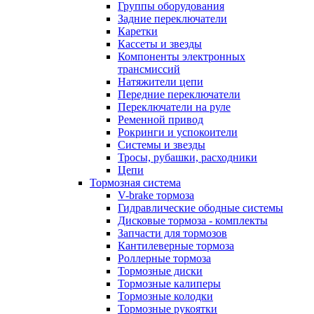
Группы оборудования
Задние переключатели
Каретки
Кассеты и звезды
Компоненты электронных
трансмиссий
Натяжители цепи
Передние переключатели
Переключатели на руле
Ременной привод
Рокринги и успокоители
Системы и звезды
Тросы, рубашки, расходники
Цепи
Тормозная система
V-brake тормоза
Гидравлические ободные системы
Дисковые тормоза - комплекты
Запчасти для тормозов
Кантилеверные тормоза
Роллерные тормоза
Тормозные диски
Тормозные калиперы
Тормозные колодки
Тормозные рукоятки