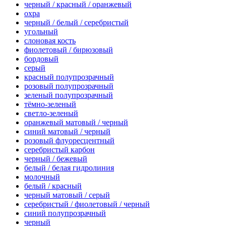
черный / красный / оранжевый
охра
черный / белый / серебристый
угольный
слоновая кость
фиолетовый / бирюзовый
бордовый
серый
красный полупрозрачный
розовый полупрозрачный
зеленый полупрозрачный
тёмно-зеленый
светло-зеленый
оранжевый матовый / черный
синий матовый / черный
розовый флуоресцентный
серебристый карбон
черный / бежевый
белый / белая гидролиния
молочный
белый / красный
черный матовый / серый
серебристый / фиолетовый / черный
синий полупрозрачный
черный