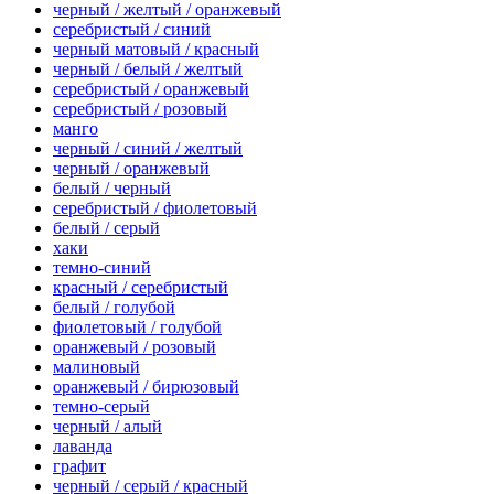
черный / желтый / оранжевый
серебристый / синий
черный матовый / красный
черный / белый / желтый
серебристый / оранжевый
серебристый / розовый
манго
черный / синий / желтый
черный / оранжевый
белый / черный
серебристый / фиолетовый
белый / серый
хаки
темно-синий
красный / серебристый
белый / голубой
фиолетовый / голубой
оранжевый / розовый
малиновый
оранжевый / бирюзовый
темно-серый
черный / алый
лаванда
графит
черный / серый / красный