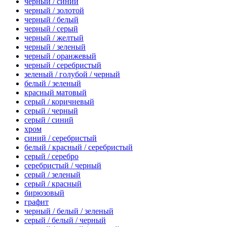
черный / синий
черный / золотой
черный / белый
черный / серый
черный / желтый
черный / зеленый
черный / оранжевый
черный / серебристый
зеленый / голубой / черный
белый / зеленый
красный матовый
серый / коричневый
серый / черный
серый / синий
хром
синий / серебристый
белый / красный / серебристый
серый / серебро
серебристый / черный
серый / зеленый
серый / красный
бирюзовый
графит
черный / белый / зеленый
серый / белый / черный