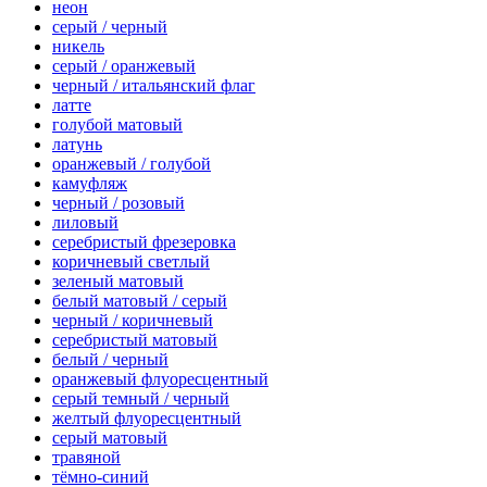
неон
серый / черный
никель
серый / оранжевый
черный / итальянский флаг
латте
голубой матовый
латунь
оранжевый / голубой
камуфляж
черный / розовый
лиловый
серебристый фрезеровка
коричневый светлый
зеленый матовый
белый матовый / серый
черный / коричневый
серебристый матовый
белый / черный
оранжевый флуоресцентный
серый темный / черный
желтый флуоресцентный
серый матовый
травяной
тёмно-синий