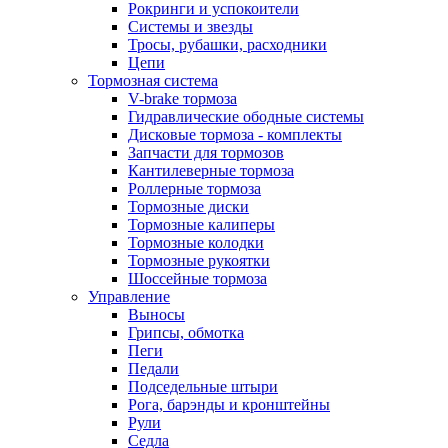
Рокринги и успокоители
Системы и звезды
Тросы, рубашки, расходники
Цепи
Тормозная система
V-brake тормоза
Гидравлические ободные системы
Дисковые тормоза - комплекты
Запчасти для тормозов
Кантилеверные тормоза
Роллерные тормоза
Тормозные диски
Тормозные калиперы
Тормозные колодки
Тормозные рукоятки
Шоссейные тормоза
Управление
Выносы
Грипсы, обмотка
Пеги
Педали
Подседельные штыри
Рога, барэнды и кронштейны
Рули
Седла