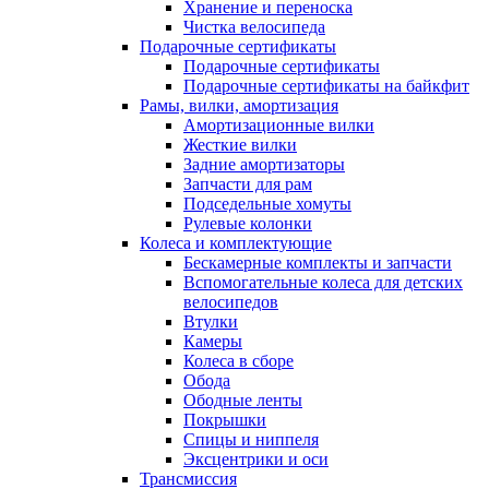
Хранение и переноска
Чистка велосипеда
Подарочные сертификаты
Подарочные сертификаты
Подарочные сертификаты на байкфит
Рамы, вилки, амортизация
Амортизационные вилки
Жесткие вилки
Задние амортизаторы
Запчасти для рам
Подседельные хомуты
Рулевые колонки
Колеса и комплектующие
Бескамерные комплекты и запчасти
Вспомогательные колеса для детских
велосипедов
Втулки
Камеры
Колеса в сборе
Обода
Ободные ленты
Покрышки
Спицы и ниппеля
Эксцентрики и оси
Трансмиссия