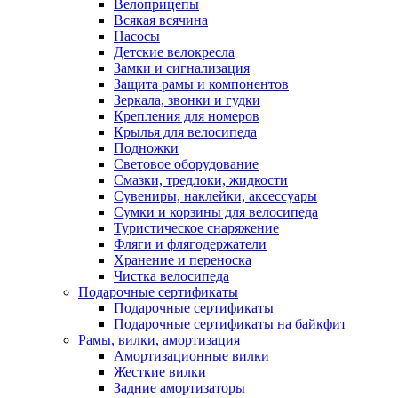
Велоприцепы
Всякая всячина
Насосы
Детские велокресла
Замки и сигнализация
Защита рамы и компонентов
Зеркала, звонки и гудки
Крепления для номеров
Крылья для велосипеда
Подножки
Световое оборудование
Смазки, тредлоки, жидкости
Сувениры, наклейки, аксессуары
Сумки и корзины для велосипеда
Туристическое снаряжение
Фляги и флягодержатели
Хранение и переноска
Чистка велосипеда
Подарочные сертификаты
Подарочные сертификаты
Подарочные сертификаты на байкфит
Рамы, вилки, амортизация
Амортизационные вилки
Жесткие вилки
Задние амортизаторы