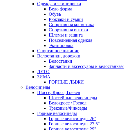
Одежда и экипировка
Вело форма
Обувь
Рюкзаки и сумки
Спортивная косметика
Спортивная оптика
Шлемы и защита
Повседневная одежда
Экипировка
Спортивное питание
Велостанки, дорожки
Велостанки
Запчасти и аксессуары к велостанкам
ЛЕТО
ЗИМА
ГОРНЫЕ ЛЫЖИ
Велосипеды
Шоссе, Кросс, Гревел
Шоссейные велосипеды
Велокросс / Гревел
Трековые/Фикседы
Горные велосипеды
Горные велосипеды 26"
Горные велосипеды 27.5"
Горные велосипеды 29"