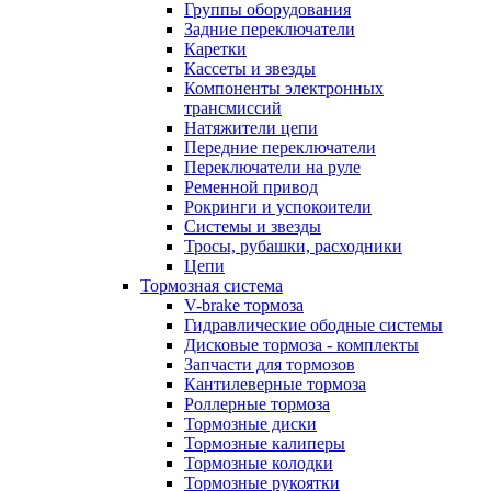
Группы оборудования
Задние переключатели
Каретки
Кассеты и звезды
Компоненты электронных
трансмиссий
Натяжители цепи
Передние переключатели
Переключатели на руле
Ременной привод
Рокринги и успокоители
Системы и звезды
Тросы, рубашки, расходники
Цепи
Тормозная система
V-brake тормоза
Гидравлические ободные системы
Дисковые тормоза - комплекты
Запчасти для тормозов
Кантилеверные тормоза
Роллерные тормоза
Тормозные диски
Тормозные калиперы
Тормозные колодки
Тормозные рукоятки