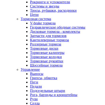
Рокринги и успокоители
Системы и звезды
Тросы, рубашки, расходники
Цепи
Тормозная система
V-brake тормоза
Гидравлические ободные системы
Дисковые тормоза - комплекты
Запчасти для тормозов
Кантилеверные тормоза
Роллерные тормоза
Тормозные диски
Тормозные калиперы
Тормозные колодки
Тормозные рукоятки
Шоссейные тормоза
Управление
Выносы
Грипсы, обмотка
Пеги
Педали
Подседельные штыри
Рога, барэнды и кронштейны
Рули
Седла