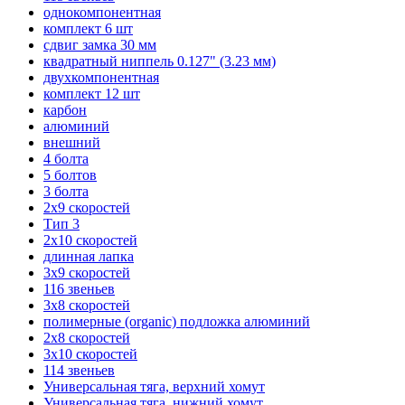
однокомпонентная
комплект 6 шт
сдвиг замка 30 мм
квадратный ниппель 0.127" (3.23 мм)
двухкомпонентная
комплект 12 шт
карбон
алюминий
внешний
4 болта
5 болтов
3 болта
2х9 скоростей
Тип 3
2х10 скоростей
длинная лапка
3х9 скоростей
116 звеньев
3х8 скоростей
полимерные (organic) подложка алюминий
2х8 скоростей
3х10 скоростей
114 звеньев
Универсальная тяга, верхний хомут
Универсальная тяга, нижний хомут