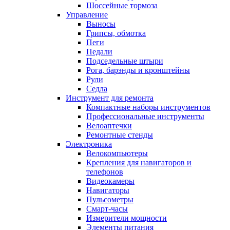
Шоссейные тормоза
Управление
Выносы
Грипсы, обмотка
Пеги
Педали
Подседельные штыри
Рога, барэнды и кронштейны
Рули
Седла
Инструмент для ремонта
Компактные наборы инструментов
Профессиональные инструменты
Велоаптечки
Ремонтные стенды
Электроника
Велокомпьютеры
Крепления для навигаторов и
телефонов
Видеокамеры
Навигаторы
Пульсометры
Смарт-часы
Измерители мощности
Элементы питания