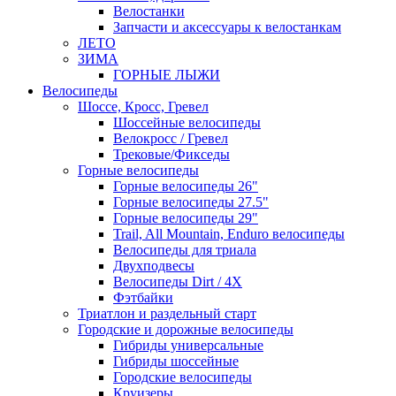
Велостанки
Запчасти и аксессуары к велостанкам
ЛЕТО
ЗИМА
ГОРНЫЕ ЛЫЖИ
Велосипеды
Шоссе, Кросс, Гревел
Шоссейные велосипеды
Велокросс / Гревел
Трековые/Фикседы
Горные велосипеды
Горные велосипеды 26"
Горные велосипеды 27.5"
Горные велосипеды 29"
Trail, All Mountain, Enduro велосипеды
Велосипеды для триала
Двухподвесы
Велосипеды Dirt / 4X
Фэтбайки
Триатлон и раздельный старт
Городские и дорожные велосипеды
Гибриды универсальные
Гибриды шоссейные
Городские велосипеды
Круизеры