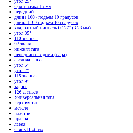
угол 25°
сдвиг замка 15 мм
передний
длина 100 / подъем 10 градусов
длина 110 / подъем 10 градусов
квадратный ниппель 0.127" (3.23 мм)
угол 35°
110 звеньев
92 звена
нижняя тяга
передний и задний (пара)
средняя лапка
угол 5°
угол 7°
115 звеньев
угол 9°
заднее
126 звеньев
Универсальная тяга
верхняя тяга
металл
пластик
правая
левая
Crank Brothers