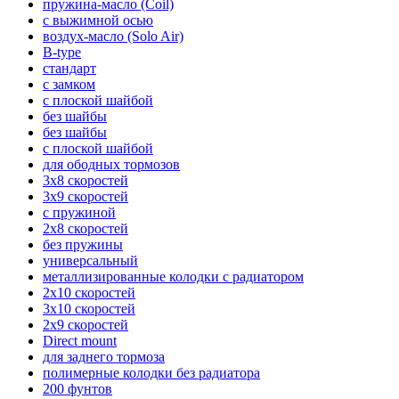
пружина-масло (Coil)
с выжимной осью
воздух-масло (Solo Air)
B-type
стандарт
с замком
с плоской шайбой
без шайбы
без шайбы
с плоской шайбой
для ободных тормозов
3х8 скоростей
3х9 скоростей
с пружиной
2х8 скоростей
без пружины
универсальный
металлизированные колодки с радиатором
2х10 скоростей
3х10 скоростей
2х9 скоростей
Direct mount
для заднего тормоза
полимерные колодки без радиатора
200 фунтов