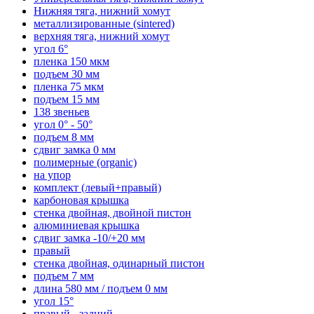
Нижняя тяга, нижний хомут
металлизированные (sintered)
верхняя тяга, нижний хомут
угол 6°
пленка 150 мкм
подъем 30 мм
пленка 75 мкм
подъем 15 мм
138 звеньев
угол 0° - 50°
подъем 8 мм
сдвиг замка 0 мм
полимерные (organic)
на упор
комплект (левый+правый)
карбоновая крышка
стенка двойная, двойной пистон
алюминиевая крышка
сдвиг замка -10/+20 мм
правый
стенка двойная, одинарный пистон
подъем 7 мм
длина 580 мм / подъем 0 мм
угол 15°
правый - задний