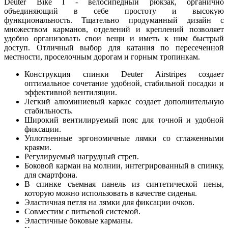
Deuter Bike I - велосипедный рюкзак, органично
объединяющий в себе простоту и высокую
функциональность. Тщательно продуманный дизайн с
множеством карманов, отделений и креплений позволяет
удобно организовать свои вещи и иметь к ним быстрый
доступ. Отличный выбор для катания по пересеченной
местности, проселочным дорогам и горным тропинкам.
Конструкция спинки Deuter Airstripes создает
оптимальное сочетание удобной, стабильной посадки и
эффективной вентиляции.
Легкий алюминиевый каркас создает дополнительную
стабильность.
Широкий вентилируемый пояс для точной и удобной
фиксации.
Уплотненные эргономичные лямки со сглаженными
краями.
Регулируемый нагрудный стреп.
Боковой карман на молнии, интегрированный в спинку,
для смартфона.
В спинке съемная панель из синтетической пены,
которую можно использовать в качестве сиденья.
Эластичная петля на лямки для фиксации очков.
Совместим с питьевой системой.
Эластичные боковые карманы.