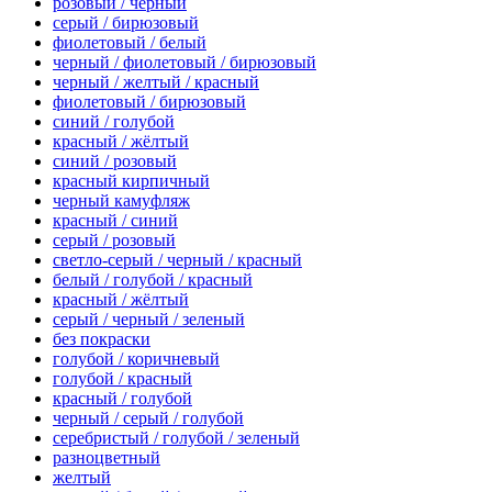
розовый / черный
серый / бирюзовый
фиолетовый / белый
черный / фиолетовый / бирюзовый
черный / желтый / красный
фиолетовый / бирюзовый
синий / голубой
красный / жёлтый
синий / розовый
красный кирпичный
черный камуфляж
красный / синий
серый / розовый
светло-серый / черный / красный
белый / голубой / красный
красный / жёлтый
серый / черный / зеленый
без покраски
голубой / коричневый
голубой / красный
красный / голубой
черный / серый / голубой
серебристый / голубой / зеленый
разноцветный
желтый