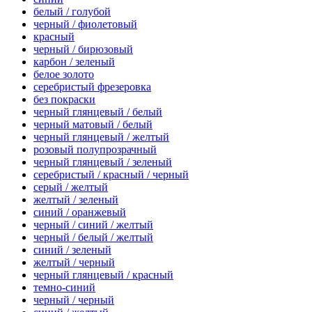
белый / голубой
черный / фиолетовый
красный
черный / бирюзовый
карбон / зеленый
белое золото
серебристый фрезеровка
без покраски
черный глянцевый / белый
черный матовый / белый
черный глянцевый / желтый
розовый полупрозрачный
черный глянцевый / зеленый
серебристый / красный / черный
серый / желтый
желтый / зеленый
синий / оранжевый
черный / синий / желтый
черный / белый / желтый
синий / зеленый
желтый / черный
черный глянцевый / красный
темно-синий
черный / черный