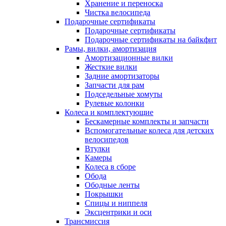
Хранение и переноска
Чистка велосипеда
Подарочные сертификаты
Подарочные сертификаты
Подарочные сертификаты на байкфит
Рамы, вилки, амортизация
Амортизационные вилки
Жесткие вилки
Задние амортизаторы
Запчасти для рам
Подседельные хомуты
Рулевые колонки
Колеса и комплектующие
Бескамерные комплекты и запчасти
Вспомогательные колеса для детских
велосипедов
Втулки
Камеры
Колеса в сборе
Обода
Ободные ленты
Покрышки
Спицы и ниппеля
Эксцентрики и оси
Трансмиссия