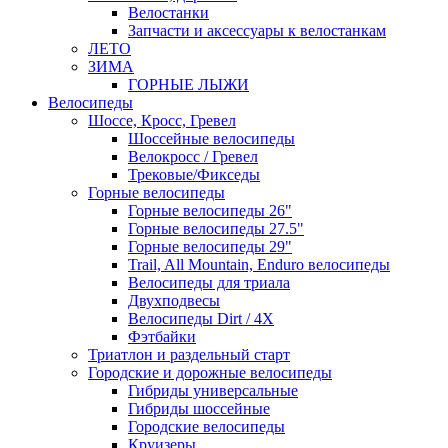
Велостанки
Запчасти и аксессуары к велостанкам
ЛЕТО
ЗИМА
ГОРНЫЕ ЛЫЖИ
Велосипеды
Шоссе, Кросс, Гревел
Шоссейные велосипеды
Велокросс / Гревел
Трековые/Фикседы
Горные велосипеды
Горные велосипеды 26"
Горные велосипеды 27.5"
Горные велосипеды 29"
Trail, All Mountain, Enduro велосипеды
Велосипеды для триала
Двухподвесы
Велосипеды Dirt / 4X
Фэтбайки
Триатлон и раздельный старт
Городские и дорожные велосипеды
Гибриды универсальные
Гибриды шоссейные
Городские велосипеды
Круизеры