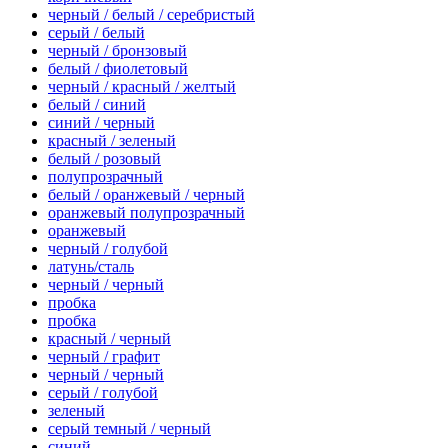
черный / белый / серебристый
серый / белый
черный / бронзовый
белый / фиолетовый
черный / красный / желтый
белый / синий
синий / черный
красный / зеленый
белый / розовый
полупрозрачный
белый / оранжевый / черный
оранжевый полупрозрачный
оранжевый
черный / голубой
латунь/сталь
черный / черный
пробка
пробка
красный / черный
черный / графит
черный / черный
серый / голубой
зеленый
серый темный / черный
синий