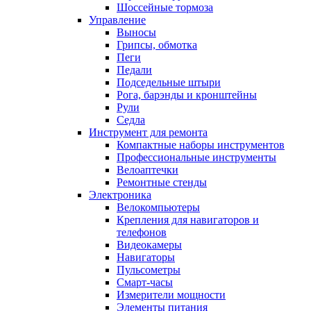
Шоссейные тормоза
Управление
Выносы
Грипсы, обмотка
Пеги
Педали
Подседельные штыри
Рога, барэнды и кронштейны
Рули
Седла
Инструмент для ремонта
Компактные наборы инструментов
Профессиональные инструменты
Велоаптечки
Ремонтные стенды
Электроника
Велокомпьютеры
Крепления для навигаторов и
телефонов
Видеокамеры
Навигаторы
Пульсометры
Смарт-часы
Измерители мощности
Элементы питания