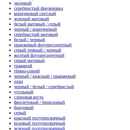
лиловый
серебристый фрезеровка
коричневый светлый
зеленый матовый
белый матовый / серый
черный / коричневый
серебристый матовый
белый / черный
оранжевый флуоресцентный
серый темный / черный
желтый флуоресцентный
серый матовый
травяной
тёмно-синий
черный / красный / оранжевый
охра
черный / белый / серебристый
угольный
слоновая кость
фиолетовый / бирюзовый
бордовый
серый
красный полупрозрачный
розовый полупрозрачный
зеленый полупрозрачный