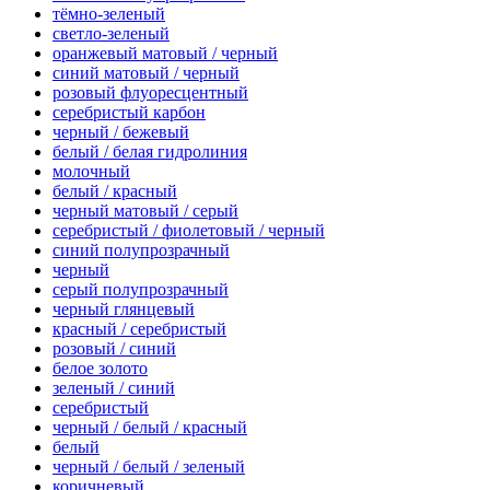
тёмно-зеленый
светло-зеленый
оранжевый матовый / черный
синий матовый / черный
розовый флуоресцентный
серебристый карбон
черный / бежевый
белый / белая гидролиния
молочный
белый / красный
черный матовый / серый
серебристый / фиолетовый / черный
синий полупрозрачный
черный
серый полупрозрачный
черный глянцевый
красный / серебристый
розовый / синий
белое золото
зеленый / синий
серебристый
черный / белый / красный
белый
черный / белый / зеленый
коричневый