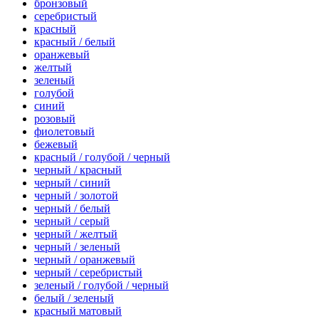
бронзовый
серебристый
красный
красный / белый
оранжевый
желтый
зеленый
голубой
синий
розовый
фиолетовый
бежевый
красный / голубой / черный
черный / красный
черный / синий
черный / золотой
черный / белый
черный / серый
черный / желтый
черный / зеленый
черный / оранжевый
черный / серебристый
зеленый / голубой / черный
белый / зеленый
красный матовый