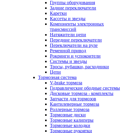
Группы оборудования
Задние переключатели
Каретки
Кассеты и звезды
Компоненты электронных
трансмиссий
Натяжители цепи
Передние переключатели
Переключатели на руле
Ременной привод
Рокринги и успокоители
Системы и звезды
Тросы, рубашки, расходники
Цепи
Тормозная система
V-brake тормоза
Гидравлические ободные системы
Дисковые тормоза - комплекты
Запчасти для тормозов
Кантилеверные тормоза
Роллерные тормоза
Тормозные диски
Тормозные калиперы
Тормозные колодки
Тормозные рукоятки