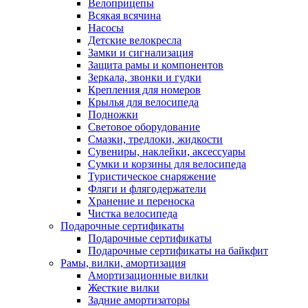
Велоприцепы
Всякая всячина
Насосы
Детские велокресла
Замки и сигнализация
Защита рамы и компонентов
Зеркала, звонки и гудки
Крепления для номеров
Крылья для велосипеда
Подножки
Световое оборудование
Смазки, тредлоки, жидкости
Сувениры, наклейки, аксессуары
Сумки и корзины для велосипеда
Туристическое снаряжение
Фляги и флягодержатели
Хранение и переноска
Чистка велосипеда
Подарочные сертификаты
Подарочные сертификаты
Подарочные сертификаты на байкфит
Рамы, вилки, амортизация
Амортизационные вилки
Жесткие вилки
Задние амортизаторы