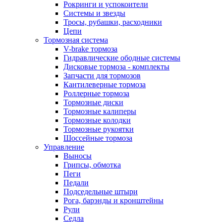
Рокринги и успокоители
Системы и звезды
Тросы, рубашки, расходники
Цепи
Тормозная система
V-brake тормоза
Гидравлические ободные системы
Дисковые тормоза - комплекты
Запчасти для тормозов
Кантилеверные тормоза
Роллерные тормоза
Тормозные диски
Тормозные калиперы
Тормозные колодки
Тормозные рукоятки
Шоссейные тормоза
Управление
Выносы
Грипсы, обмотка
Пеги
Педали
Подседельные штыри
Рога, барэнды и кронштейны
Рули
Седла