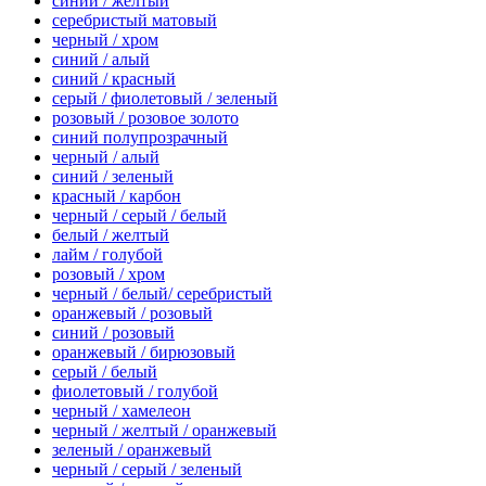
синий / желтый
серебристый матовый
черный / хром
синий / алый
синий / красный
серый / фиолетовый / зеленый
розовый / розовое золото
синий полупрозрачный
черный / алый
синий / зеленый
красный / карбон
черный / серый / белый
белый / желтый
лайм / голубой
розовый / хром
черный / белый/ серебристый
оранжевый / розовый
синий / розовый
оранжевый / бирюзовый
серый / белый
фиолетовый / голубой
черный / хамелеон
черный / желтый / оранжевый
зеленый / оранжевый
черный / серый / зеленый