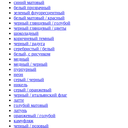
синий матовый
белый прозрачный
зеленый флуоресцентный
белый матовый / красный
черный глянцевый / голубой
черный глянцевый / цветы
шоколадный
коричневый темный
черный / радуга
серебристый / белый
белый, с рисунком
медный
медный / черный
пурпурный
неон
серый / черный
никель
серый / оранжевый
черный / итальянский флаг
латте
голубой матовый
латунь
оранжевый / голубой
камуфляж
черный / розовый