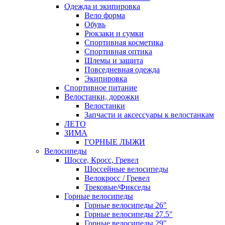
Одежда и экипировка
Вело форма
Обувь
Рюкзаки и сумки
Спортивная косметика
Спортивная оптика
Шлемы и защита
Повседневная одежда
Экипировка
Спортивное питание
Велостанки, дорожки
Велостанки
Запчасти и аксессуары к велостанкам
ЛЕТО
ЗИМА
ГОРНЫЕ ЛЫЖИ
Велосипеды
Шоссе, Кросс, Гревел
Шоссейные велосипеды
Велокросс / Гревел
Трековые/Фикседы
Горные велосипеды
Горные велосипеды 26"
Горные велосипеды 27.5"
Горные велосипеды 29"