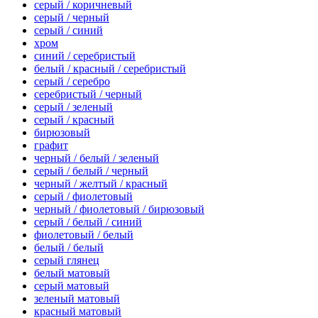
серый / коричневый
серый / черный
серый / синий
хром
синий / серебристый
белый / красный / серебристый
серый / серебро
серебристый / черный
серый / зеленый
серый / красный
бирюзовый
графит
черный / белый / зеленый
серый / белый / черный
черный / желтый / красный
серый / фиолетовый
черный / фиолетовый / бирюзовый
серый / белый / синий
фиолетовый / белый
белый / белый
серый глянец
белый матовый
серый матовый
зеленый матовый
красный матовый