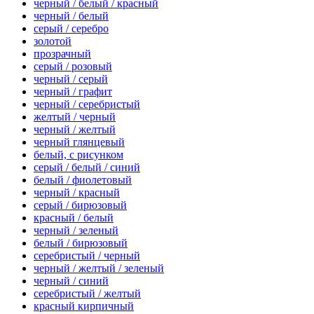
черный / белый / красный
черный / белый
серый / серебро
золотой
прозрачный
серый / розовый
черный / серый
черный / графит
черный / серебристый
желтый / черный
черный / желтый
черный глянцевый
белый, с рисунком
серый / белый / синий
белый / фиолетовый
черный / красный
серый / бирюзовый
красный / белый
черный / зеленый
белый / бирюзовый
серебристый / черный
черный / желтый / зеленый
черный / синий
серебристый / желтый
красный кирпичный