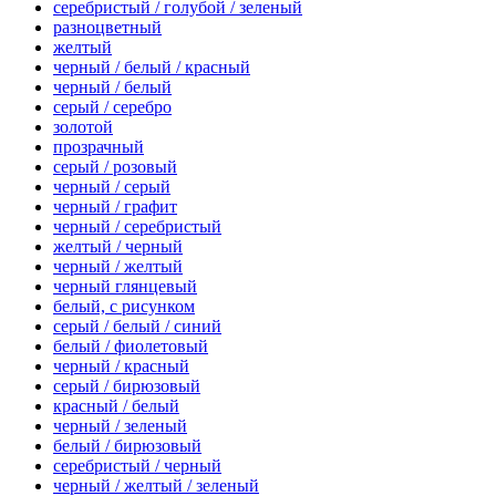
серебристый / голубой / зеленый
разноцветный
желтый
черный / белый / красный
черный / белый
серый / серебро
золотой
прозрачный
серый / розовый
черный / серый
черный / графит
черный / серебристый
желтый / черный
черный / желтый
черный глянцевый
белый, с рисунком
серый / белый / синий
белый / фиолетовый
черный / красный
серый / бирюзовый
красный / белый
черный / зеленый
белый / бирюзовый
серебристый / черный
черный / желтый / зеленый