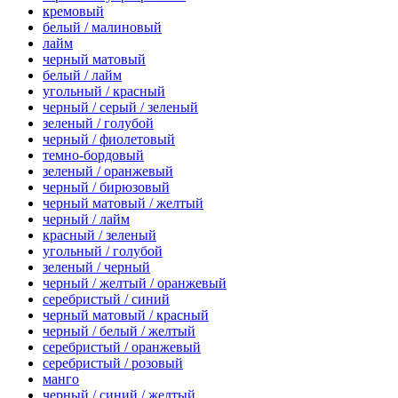
кремовый
белый / малиновый
лайм
черный матовый
белый / лайм
угольный / красный
черный / серый / зеленый
зеленый / голубой
черный / фиолетовый
темно-бордовый
зеленый / оранжевый
черный / бирюзовый
черный матовый / желтый
черный / лайм
красный / зеленый
угольный / голубой
зеленый / черный
черный / желтый / оранжевый
серебристый / синий
черный матовый / красный
черный / белый / желтый
серебристый / оранжевый
серебристый / розовый
манго
черный / синий / желтый