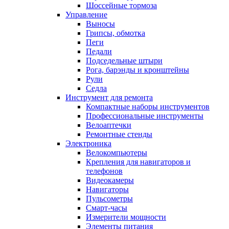
Шоссейные тормоза
Управление
Выносы
Грипсы, обмотка
Пеги
Педали
Подседельные штыри
Рога, барэнды и кронштейны
Рули
Седла
Инструмент для ремонта
Компактные наборы инструментов
Профессиональные инструменты
Велоаптечки
Ремонтные стенды
Электроника
Велокомпьютеры
Крепления для навигаторов и
телефонов
Видеокамеры
Навигаторы
Пульсометры
Смарт-часы
Измерители мощности
Элементы питания