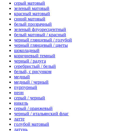
серый матовый
зеленый матовый
красный матовый
синий матовый
белый прозрачный
зеленый флуоресцентный
белый матовый / красный
черный глянцевый / голубой
черный глянцевый / цветы
шоколадный
коричневый темный
черный / радуга
серебристый / белый
белый, с рисунком
медный
медный / черный
пурпурный
неон
серый / черный
никель
серый / оранжевый
черный / итальянский флаг
латте
голубой матовый
латунь