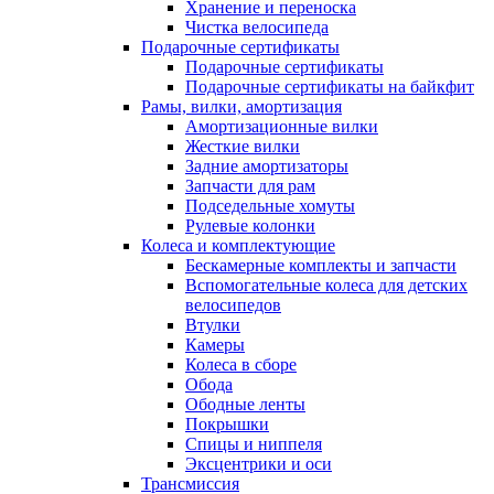
Хранение и переноска
Чистка велосипеда
Подарочные сертификаты
Подарочные сертификаты
Подарочные сертификаты на байкфит
Рамы, вилки, амортизация
Амортизационные вилки
Жесткие вилки
Задние амортизаторы
Запчасти для рам
Подседельные хомуты
Рулевые колонки
Колеса и комплектующие
Бескамерные комплекты и запчасти
Вспомогательные колеса для детских
велосипедов
Втулки
Камеры
Колеса в сборе
Обода
Ободные ленты
Покрышки
Спицы и ниппеля
Эксцентрики и оси
Трансмиссия