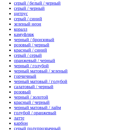
серый / белый / черный
серый / черный
цитрус
серый / синий
зеленый неон
коралл
камуфляж
черный / бронзовый
розовый / черный
красный / синий
серый / серый
оранжевый / черный
черный / голубой
черный матовый / зеленый
горчичный
черный матовый / голубой
салатовый / черный
розовый
черный / золотой
красный / черный
черный матовый / лайм
голубой / оранжевый
латте
карбон
серый полупрозрачный