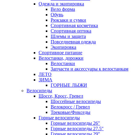
Одежда и экипировка
Вело форма
Обувь
Рюкзаки и сумки
Спортивная косметика
Спортивная оптика
Шлемы и защита
Повседневная одежда
Экипировка
Спортивное питание
Велостанки, дорожки
Велостанки
Запчасти и аксессуары к велостанкам
ЛЕТО
ЗИМА
ГОРНЫЕ ЛЫЖИ
Велосипеды
Шоссе, Кросс, Гревел
Шоссейные велосипеды
Велокросс / Гревел
Трековые/Фикседы
Горные велосипеды
Горные велосипеды 26"
Горные велосипеды 27.5"
Горные велосипеды 29"