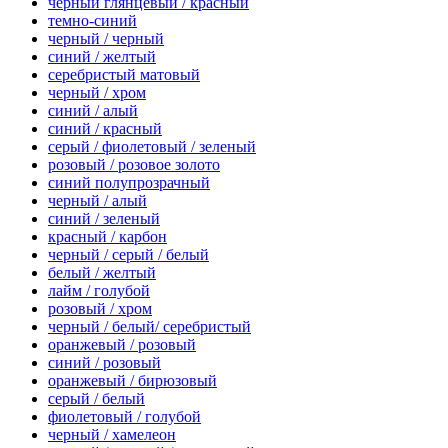
черный глянцевый / красный
темно-синий
черный / черный
синий / желтый
серебристый матовый
черный / хром
синий / алый
синий / красный
серый / фиолетовый / зеленый
розовый / розовое золото
синий полупрозрачный
черный / алый
синий / зеленый
красный / карбон
черный / серый / белый
белый / желтый
лайм / голубой
розовый / хром
черный / белый/ серебристый
оранжевый / розовый
синий / розовый
оранжевый / бирюзовый
серый / белый
фиолетовый / голубой
черный / хамелеон