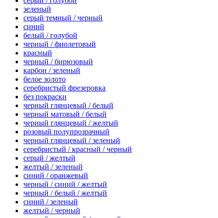
серый / голубой
зеленый
серый темный / черный
синий
белый / голубой
черный / фиолетовый
красный
черный / бирюзовый
карбон / зеленый
белое золото
серебристый фрезеровка
без покраски
черный глянцевый / белый
черный матовый / белый
черный глянцевый / желтый
розовый полупрозрачный
черный глянцевый / зеленый
серебристый / красный / черный
серый / желтый
желтый / зеленый
синий / оранжевый
черный / синий / желтый
черный / белый / желтый
синий / зеленый
желтый / черный