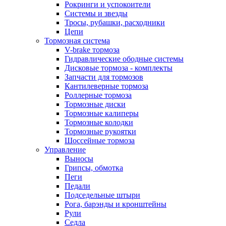
Рокринги и успокоители
Системы и звезды
Тросы, рубашки, расходники
Цепи
Тормозная система
V-brake тормоза
Гидравлические ободные системы
Дисковые тормоза - комплекты
Запчасти для тормозов
Кантилеверные тормоза
Роллерные тормоза
Тормозные диски
Тормозные калиперы
Тормозные колодки
Тормозные рукоятки
Шоссейные тормоза
Управление
Выносы
Грипсы, обмотка
Пеги
Педали
Подседельные штыри
Рога, барэнды и кронштейны
Рули
Седла