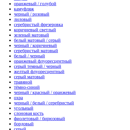
оранжевый / голубой
камуфляж
черный / розовый
лиловый
серебристый фрезеровка
коричневый светлый
зеленый матовый
белый матовый / серый
черный / коричневый
серебристый матовый
белый / черный
оранжевый флуоресцентный
серый темный / черный
желтый флуоресцентный
серый матовый
травяной
тёмно-синий
черный / красный / оранжевый
охра
черный / белый / серебристый
угольный
слоновая кость
фиолетовый / бирюзовый
бордовый
серый