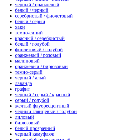
черный / оранжевый
белый / черный
серебристый / фиолетовый
белый / серый
хаки
темно-синий
красный / серебристый
белый / голубой
фиолетовый / голубой
оранжевый / розовый
малиновый
оранжевый / бирюзовый
темно-серый
черный / алый
лаванда
графит
черный / серый / красный
серый / голубой
желтый флуоресцентный
черный глянцевый / голубой
лиловый
бирюзовый
белый прозрачный
черный камуфляж
зеленый флуоресцентный