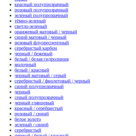
красный полупрозрачный
розовый полупрозрачный
зеленый полупрозрачный
тёмно-зеленый
светло-зеленый
оранжевый матовый / черный
синий матовый / черный
розовый флуоресцентный
серебристый карбон
черный / бежевый
белый / белая гидролиния
молочный
белый / красный
черный матовый / серый
серебристый / фиолетовый / черный
синий полупрозрачный
черный
серый полупрозрачный
черный глянцевый
красный / серебристый
розовый / синий
белое золото
зеленый / синий
серебристый
черный / белый / красный