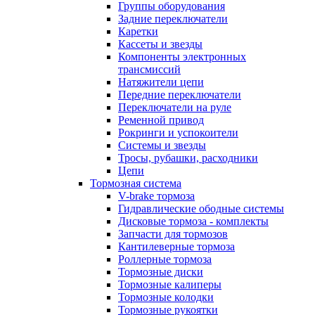
Группы оборудования
Задние переключатели
Каретки
Кассеты и звезды
Компоненты электронных
трансмиссий
Натяжители цепи
Передние переключатели
Переключатели на руле
Ременной привод
Рокринги и успокоители
Системы и звезды
Тросы, рубашки, расходники
Цепи
Тормозная система
V-brake тормоза
Гидравлические ободные системы
Дисковые тормоза - комплекты
Запчасти для тормозов
Кантилеверные тормоза
Роллерные тормоза
Тормозные диски
Тормозные калиперы
Тормозные колодки
Тормозные рукоятки