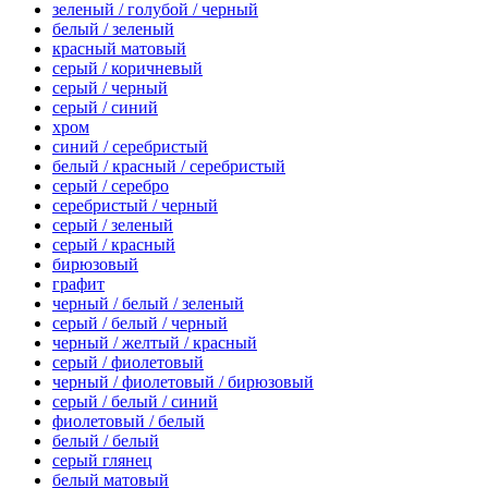
зеленый / голубой / черный
белый / зеленый
красный матовый
серый / коричневый
серый / черный
серый / синий
хром
синий / серебристый
белый / красный / серебристый
серый / серебро
серебристый / черный
серый / зеленый
серый / красный
бирюзовый
графит
черный / белый / зеленый
серый / белый / черный
черный / желтый / красный
серый / фиолетовый
черный / фиолетовый / бирюзовый
серый / белый / синий
фиолетовый / белый
белый / белый
серый глянец
белый матовый