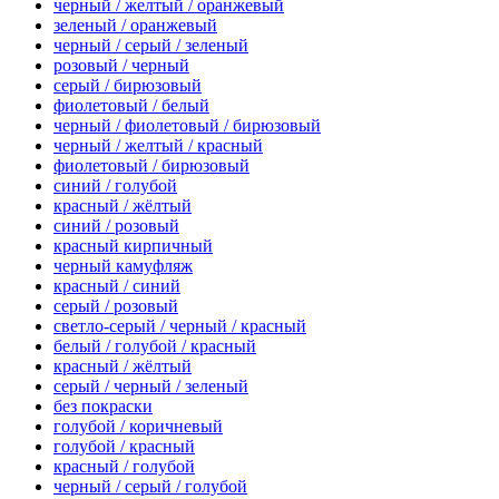
черный / желтый / оранжевый
зеленый / оранжевый
черный / серый / зеленый
розовый / черный
серый / бирюзовый
фиолетовый / белый
черный / фиолетовый / бирюзовый
черный / желтый / красный
фиолетовый / бирюзовый
синий / голубой
красный / жёлтый
синий / розовый
красный кирпичный
черный камуфляж
красный / синий
серый / розовый
светло-серый / черный / красный
белый / голубой / красный
красный / жёлтый
серый / черный / зеленый
без покраски
голубой / коричневый
голубой / красный
красный / голубой
черный / серый / голубой