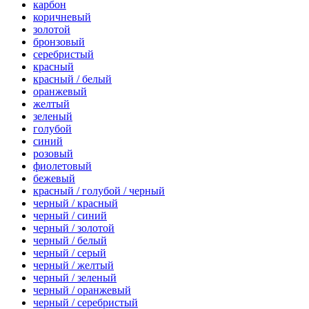
карбон
коричневый
золотой
бронзовый
серебристый
красный
красный / белый
оранжевый
желтый
зеленый
голубой
синий
розовый
фиолетовый
бежевый
красный / голубой / черный
черный / красный
черный / синий
черный / золотой
черный / белый
черный / серый
черный / желтый
черный / зеленый
черный / оранжевый
черный / серебристый