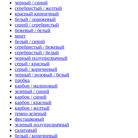
черный / синий
серебристый / желтый
красный кирпичный
белый / оранжевый
синий / серебристый
бежевый / белый
минт
белый / синий
серебристый / бежевый
серебристый / белый
черный полупрозрачный
серый / красный
серый / коричневый
черный / розовый / белый
пробка
карбон / малиновый
зеленый / синий
карбон / синий
карбон / красный
карбон / желтый
темно-зеленый
фисташковый
зеленый полупрозрачный
салатовый
белый / коричневый