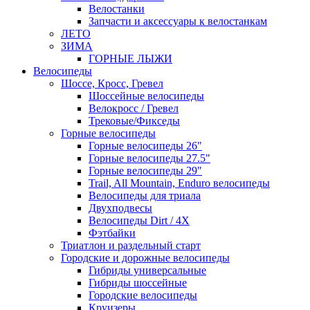
Велостанки
Запчасти и аксессуары к велостанкам
ЛЕТО
ЗИМА
ГОРНЫЕ ЛЫЖИ
Велосипеды
Шоссе, Кросс, Гревел
Шоссейные велосипеды
Велокросс / Гревел
Трековые/Фикседы
Горные велосипеды
Горные велосипеды 26"
Горные велосипеды 27.5"
Горные велосипеды 29"
Trail, All Mountain, Enduro велосипеды
Велосипеды для триала
Двухподвесы
Велосипеды Dirt / 4X
Фэтбайки
Триатлон и раздельный старт
Городские и дорожные велосипеды
Гибриды универсальные
Гибриды шоссейные
Городские велосипеды
Круизеры