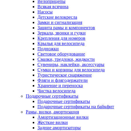
Велоприцепы
Всякая всячина
Насосы
Детские велокресла
Замки и сигнализация
Защита рамы и компонентов
Зеркала, звонки и гудки
Крепления для номеров
Крылья для велосипеда
Подножки
Световое оборудование
Смазки, тредлоки, жидкости
Сувениры, наклейки, аксессуары
Сумки и корзины для велосипеда
Туристическое снаряжение
Фляги и флягодержатели
Хранение и переноска
Чистка велосипеда
Подарочные сертификаты
Подарочные сертификаты
Подарочные сертификаты на байкфит
Рамы, вилки, амортизация
Амортизационные вилки
Жесткие вилки
Задние амортизаторы