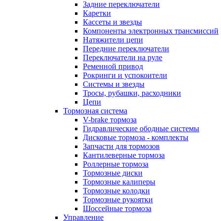
Задние переключатели
Каретки
Кассеты и звезды
Компоненты электронных трансмиссий
Натяжители цепи
Передние переключатели
Переключатели на руле
Ременной привод
Рокринги и успокоители
Системы и звезды
Тросы, рубашки, расходники
Цепи
Тормозная система
V-brake тормоза
Гидравлические ободные системы
Дисковые тормоза - комплекты
Запчасти для тормозов
Кантилеверные тормоза
Роллерные тормоза
Тормозные диски
Тормозные калиперы
Тормозные колодки
Тормозные рукоятки
Шоссейные тормоза
Управление