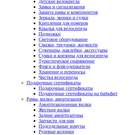
Детские велокресла
Замки и сигнализация
Защита рамы и компонентов
Зеркала, звонки и гудки
Крепления для номеров
Крылья для велосипеда
Подножки
Световое оборудование
Смазки, тредлоки, жидкости
Сувениры, наклейки, аксессуары
Сумки и корзины для велосипеда
Туристическое снаряжение
Фляги и флягодержатели
Хранение и переноска
Чистка велосипеда
Подарочные сертификаты
Подарочные сертификаты
Подарочные сертификаты на байкфит
Рамы, вилки, амортизация
Амортизационные вилки
Жесткие вилки
Задние амортизаторы
Запчасти для рам
Подседельные хомуты
Рулевые колонки