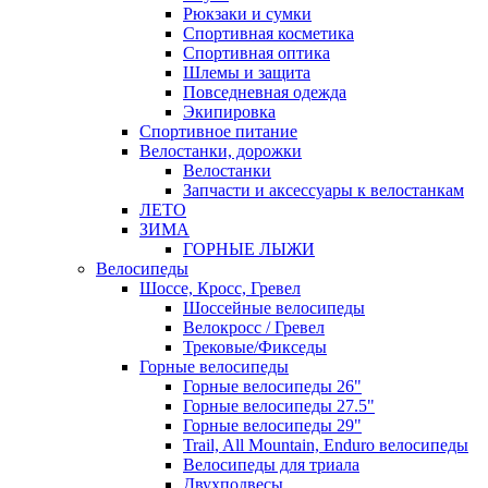
Рюкзаки и сумки
Спортивная косметика
Спортивная оптика
Шлемы и защита
Повседневная одежда
Экипировка
Спортивное питание
Велостанки, дорожки
Велостанки
Запчасти и аксессуары к велостанкам
ЛЕТО
ЗИМА
ГОРНЫЕ ЛЫЖИ
Велосипеды
Шоссе, Кросс, Гревел
Шоссейные велосипеды
Велокросс / Гревел
Трековые/Фикседы
Горные велосипеды
Горные велосипеды 26"
Горные велосипеды 27.5"
Горные велосипеды 29"
Trail, All Mountain, Enduro велосипеды
Велосипеды для триала
Двухподвесы