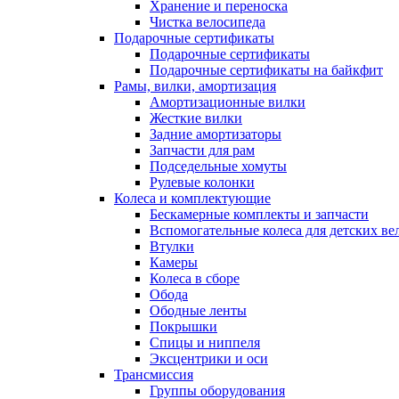
Хранение и переноска
Чистка велосипеда
Подарочные сертификаты
Подарочные сертификаты
Подарочные сертификаты на байкфит
Рамы, вилки, амортизация
Амортизационные вилки
Жесткие вилки
Задние амортизаторы
Запчасти для рам
Подседельные хомуты
Рулевые колонки
Колеса и комплектующие
Бескамерные комплекты и запчасти
Вспомогательные колеса для детских ве
Втулки
Камеры
Колеса в сборе
Обода
Ободные ленты
Покрышки
Спицы и ниппеля
Эксцентрики и оси
Трансмиссия
Группы оборудования