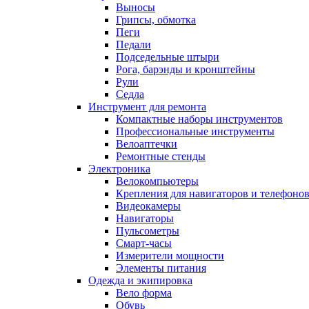
Выносы
Грипсы, обмотка
Пеги
Педали
Подседельные штыри
Рога, барэнды и кронштейны
Рули
Седла
Инструмент для ремонта
Компактные наборы инструментов
Профессиональные инструменты
Велоаптечки
Ремонтные стенды
Электроника
Велокомпьютеры
Крепления для навигаторов и телефоно
Видеокамеры
Навигаторы
Пульсометры
Смарт-часы
Измерители мощности
Элементы питания
Одежда и экипировка
Вело форма
Обувь