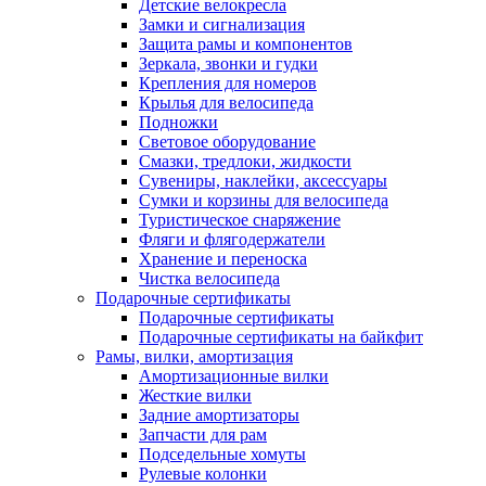
Детские велокресла
Замки и сигнализация
Защита рамы и компонентов
Зеркала, звонки и гудки
Крепления для номеров
Крылья для велосипеда
Подножки
Световое оборудование
Смазки, тредлоки, жидкости
Сувениры, наклейки, аксессуары
Сумки и корзины для велосипеда
Туристическое снаряжение
Фляги и флягодержатели
Хранение и переноска
Чистка велосипеда
Подарочные сертификаты
Подарочные сертификаты
Подарочные сертификаты на байкфит
Рамы, вилки, амортизация
Амортизационные вилки
Жесткие вилки
Задние амортизаторы
Запчасти для рам
Подседельные хомуты
Рулевые колонки