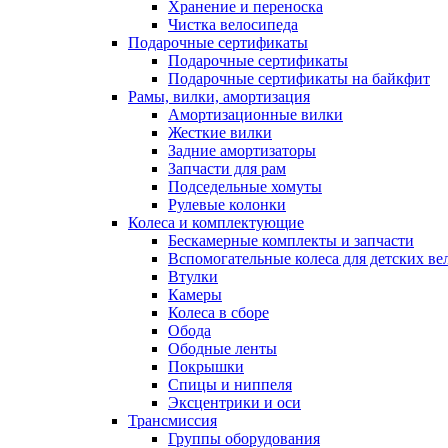
Хранение и переноска
Чистка велосипеда
Подарочные сертификаты
Подарочные сертификаты
Подарочные сертификаты на байкфит
Рамы, вилки, амортизация
Амортизационные вилки
Жесткие вилки
Задние амортизаторы
Запчасти для рам
Подседельные хомуты
Рулевые колонки
Колеса и комплектующие
Бескамерные комплекты и запчасти
Вспомогательные колеса для детских ве
Втулки
Камеры
Колеса в сборе
Обода
Ободные ленты
Покрышки
Спицы и ниппеля
Эксцентрики и оси
Трансмиссия
Группы оборудования