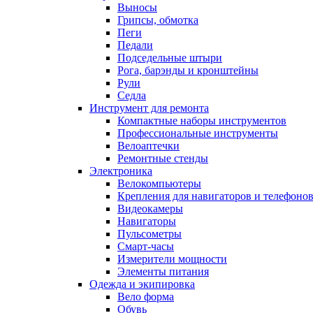
Выносы
Грипсы, обмотка
Пеги
Педали
Подседельные штыри
Рога, барэнды и кронштейны
Рули
Седла
Инструмент для ремонта
Компактные наборы инструментов
Профессиональные инструменты
Велоаптечки
Ремонтные стенды
Электроника
Велокомпьютеры
Крепления для навигаторов и телефоно
Видеокамеры
Навигаторы
Пульсометры
Смарт-часы
Измерители мощности
Элементы питания
Одежда и экипировка
Вело форма
Обувь