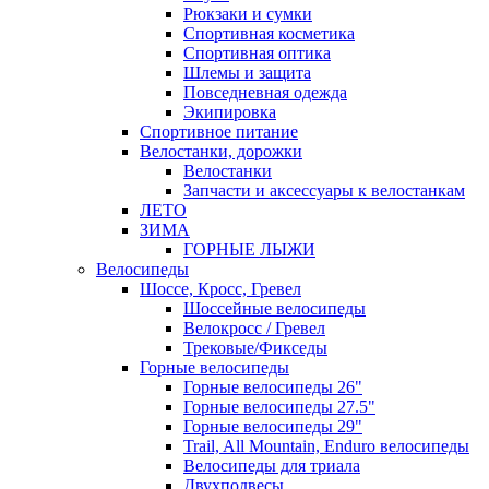
Рюкзаки и сумки
Спортивная косметика
Спортивная оптика
Шлемы и защита
Повседневная одежда
Экипировка
Спортивное питание
Велостанки, дорожки
Велостанки
Запчасти и аксессуары к велостанкам
ЛЕТО
ЗИМА
ГОРНЫЕ ЛЫЖИ
Велосипеды
Шоссе, Кросс, Гревел
Шоссейные велосипеды
Велокросс / Гревел
Трековые/Фикседы
Горные велосипеды
Горные велосипеды 26"
Горные велосипеды 27.5"
Горные велосипеды 29"
Trail, All Mountain, Enduro велосипеды
Велосипеды для триала
Двухподвесы