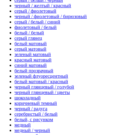
серый / белый / черный
черный / желтый / красный
серый / фиолетовый
черный / фиолетовый / бирюзовый
серый / белый / синий
фиолетовый / белый
белый / белый
серый глянец
белый матовый
серый матовый
зеленый матовый
красный матовый
синий матовый
белый прозрачный
зеленый флуоресцентный
белый матовый / красный
черный глянцевый / голубой
черный глянцевый / цветы
шоколадный
коричневый темный
черный / радуга
серебристый / белый
белый, с рисунком
медный
медный / черный