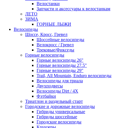
Велостанки
Запчасти и аксессуары к велостанкам
ЛЕТО
ЗИМА
ГОРНЫЕ ЛЫЖИ
Велосипеды
Шоссе, Кросс, Гревел
Шоссейные велосипеды
Велокросс / Гревел
Трековые/Фикседы
Горные велосипеды
Горные велосипеды 26"
Горные велосипеды 27.5"
Горные велосипеды 29"
Trail, All Mountain, Enduro велосипеды
Велосипеды для триала
Двухподвесы
Велосипеды Dirt / 4X
Фэтбайки
Триатлон и раздельный старт
Городские и дорожные велосипеды
Гибриды универсальные
Гибриды шоссейные
Городские велосипеды
Круизеры