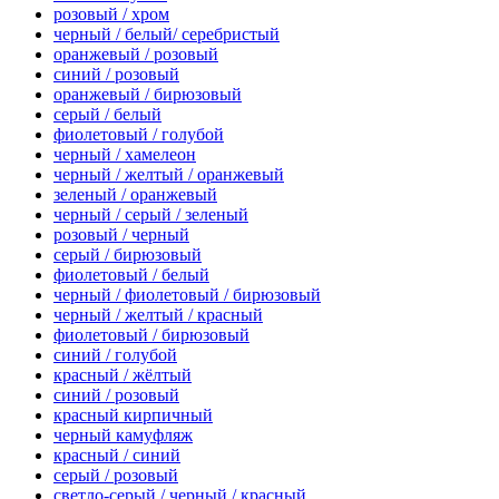
розовый / хром
черный / белый/ серебристый
оранжевый / розовый
синий / розовый
оранжевый / бирюзовый
серый / белый
фиолетовый / голубой
черный / хамелеон
черный / желтый / оранжевый
зеленый / оранжевый
черный / серый / зеленый
розовый / черный
серый / бирюзовый
фиолетовый / белый
черный / фиолетовый / бирюзовый
черный / желтый / красный
фиолетовый / бирюзовый
синий / голубой
красный / жёлтый
синий / розовый
красный кирпичный
черный камуфляж
красный / синий
серый / розовый
светло-серый / черный / красный