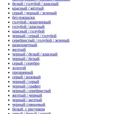
белый / голубой / красный
красный / жёлтый
серый / черный / зеленый
без покраски
голубой / коричневый
голубой / красный
красный / голубой
черный / серый / голубой
серебристый / голубой / зеленый
разноцветный
желтый
черный / белый / красный
черный / белый
серый / серебро
золотой
прозрачный
серый / розовый
черный / серый
черный / графит
черный / серебристый
желтый / черный
черный / желтый
черный глянцевый
белый, с рисунком
серый / белый / синий