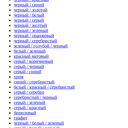
черный / синий
черный / золотой
черный / белый
черный / серый
черный / желтый
черный / зеленый
черный / оранжевый
черный / серебристый
зеленый / голубой / черный
белый / зеленый
красный матовый
серый / коричневый
серый / черный
серый / синий
хром
синий / серебристый
белый / красный / серебристый
серый / серебро
серебристый / черный
серый / зеленый
серый / красный
бирюзовый
графит
черный / белый / зеленый