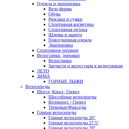
Одежда и экипировка
Вело форма
Обувь
Рюкзаки и сумки
Спортивная косметика
Спортивная оптика
Шлемы и защита
Повседневная одежда
Экипировка
Спортивное питание
Велостанки, дорожки
Велостанки
Запчасти и аксессуары к велостанкам
ЛЕТО
ЗИМА
ГОРНЫЕ ЛЫЖИ
Велосипеды
Шоссе, Кросс, Гревел
Шоссейные велосипеды
Велокросс / Гревел
Трековые/Фикседы
Горные велосипеды
Горные велосипеды 26"
Горные велосипеды 27.5"
Горные велосипеды 29"