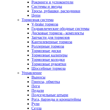
Рокринги и успокоители
Системы и звезды
Тросы, рубашки, расходники
Цепи
Тормозная система
V-brake тормоза
Гидравлические ободные системы
Дисковые тормоза - комплекты
Запчасти для тормозов
Кантилеверные тормоза
Роллерные тормоза
Тормозные диски
Тормозные калиперы
Тормозные колодки
Тормозные рукоятки
Шоссейные тормоза
Управление
Выносы
Грипсы, обмотка
Пеги
Педали
Подседельные штыри
Рога, барэнды и кронштейны
Рули
Седла