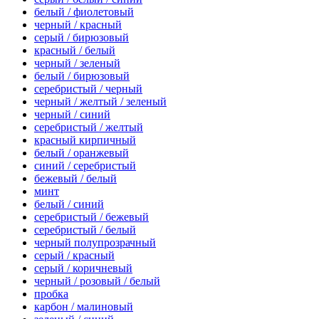
белый / фиолетовый
черный / красный
серый / бирюзовый
красный / белый
черный / зеленый
белый / бирюзовый
серебристый / черный
черный / желтый / зеленый
черный / синий
серебристый / желтый
красный кирпичный
белый / оранжевый
синий / серебристый
бежевый / белый
минт
белый / синий
серебристый / бежевый
серебристый / белый
черный полупрозрачный
серый / красный
серый / коричневый
черный / розовый / белый
пробка
карбон / малиновый