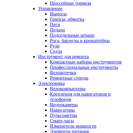
Шоссейные тормоза
Управление
Выносы
Грипсы, обмотка
Пеги
Педали
Подседельные штыри
Рога, барэнды и кронштейны
Рули
Седла
Инструмент для ремонта
Компактные наборы инструментов
Профессиональные инструменты
Велоаптечки
Ремонтные стенды
Электроника
Велокомпьютеры
Крепления для навигаторов и
телефонов
Видеокамеры
Навигаторы
Пульсометры
Смарт-часы
Измерители мощности
Элементы питания