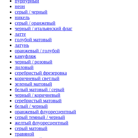
пурпурный
неон
серый / черный
никель
серый / оранжевый
черный / итальянский флаг
латте
голубой матовый
латунь
оранжевый / голубой
камуфляж
черный / розовый
лиловый
серебристый фрезеровка
коричневый светлый
зеленый матовый
белый матовый / серый
черный / коричневый
серебристый матовый
белый / черный
оранжевый флуоресцентный
серый темный / черный
желтый флуоресцентный
серый матовый
травяной