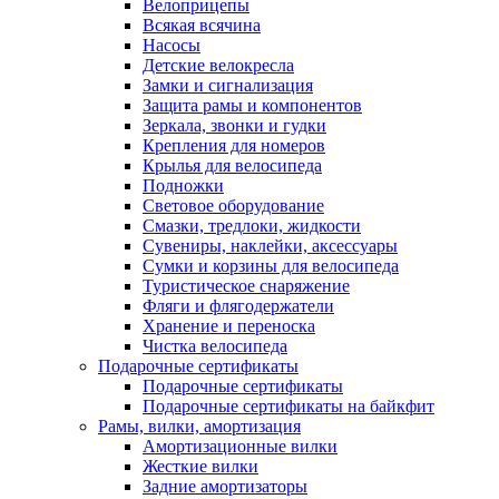
Велоприцепы
Всякая всячина
Насосы
Детские велокресла
Замки и сигнализация
Защита рамы и компонентов
Зеркала, звонки и гудки
Крепления для номеров
Крылья для велосипеда
Подножки
Световое оборудование
Смазки, тредлоки, жидкости
Сувениры, наклейки, аксессуары
Сумки и корзины для велосипеда
Туристическое снаряжение
Фляги и флягодержатели
Хранение и переноска
Чистка велосипеда
Подарочные сертификаты
Подарочные сертификаты
Подарочные сертификаты на байкфит
Рамы, вилки, амортизация
Амортизационные вилки
Жесткие вилки
Задние амортизаторы