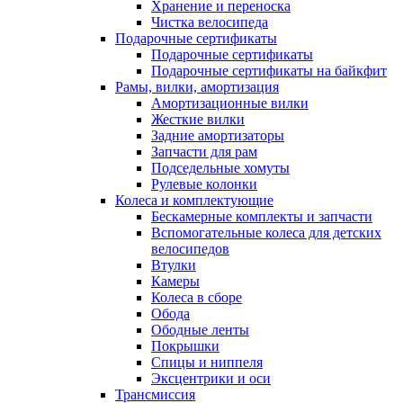
Хранение и переноска
Чистка велосипеда
Подарочные сертификаты
Подарочные сертификаты
Подарочные сертификаты на байкфит
Рамы, вилки, амортизация
Амортизационные вилки
Жесткие вилки
Задние амортизаторы
Запчасти для рам
Подседельные хомуты
Рулевые колонки
Колеса и комплектующие
Бескамерные комплекты и запчасти
Вспомогательные колеса для детских
велосипедов
Втулки
Камеры
Колеса в сборе
Обода
Ободные ленты
Покрышки
Спицы и ниппеля
Эксцентрики и оси
Трансмиссия