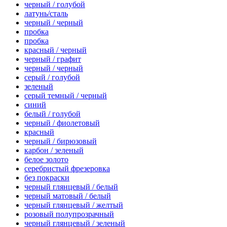
черный / голубой
латунь/сталь
черный / черный
пробка
пробка
красный / черный
черный / графит
черный / черный
серый / голубой
зеленый
серый темный / черный
синий
белый / голубой
черный / фиолетовый
красный
черный / бирюзовый
карбон / зеленый
белое золото
серебристый фрезеровка
без покраски
черный глянцевый / белый
черный матовый / белый
черный глянцевый / желтый
розовый полупрозрачный
черный глянцевый / зеленый