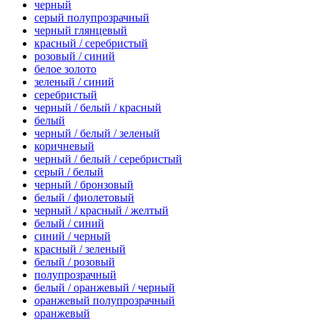
черный
серый полупрозрачный
черный глянцевый
красный / серебристый
розовый / синий
белое золото
зеленый / синий
серебристый
черный / белый / красный
белый
черный / белый / зеленый
коричневый
черный / белый / серебристый
серый / белый
черный / бронзовый
белый / фиолетовый
черный / красный / желтый
белый / синий
синий / черный
красный / зеленый
белый / розовый
полупрозрачный
белый / оранжевый / черный
оранжевый полупрозрачный
оранжевый