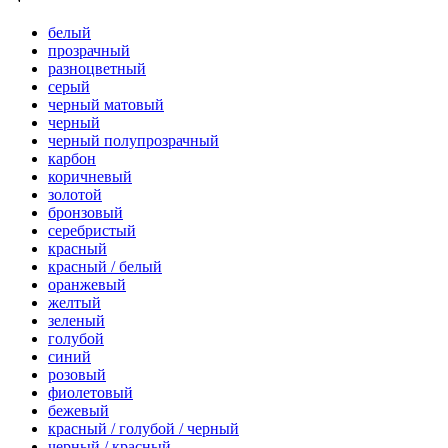
белый
прозрачный
разноцветный
серый
черный матовый
черный
черный полупрозрачный
карбон
коричневый
золотой
бронзовый
серебристый
красный
красный / белый
оранжевый
желтый
зеленый
голубой
синий
розовый
фиолетовый
бежевый
красный / голубой / черный
черный / красный