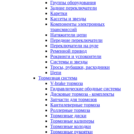
Группы оборудования
Задние переключатели
Каретки
Кассеты и звезды
Компоненты электронных
трансмиссий
Натяжители цепи
Передние переключатели
Переключатели на руле
Ременной привод
Рокринги и успокоители
Системы и звезды
Тросы, рубашки, расходники
Цепи
Тормозная система
V-brake тормоза
Гидравлические ободные системы
Дисковые тормоза - комплекты
Запчасти для тормозов
Кантилеверные тормоза
Роллерные тормоза
Тормозные диски
Тормозные калиперы
Тормозные колодки
Тормозные рукоятки