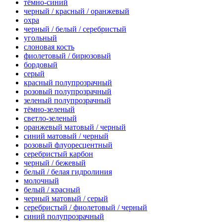
тёмно-синий
черный / красный / оранжевый
охра
черный / белый / серебристый
угольный
слоновая кость
фиолетовый / бирюзовый
бордовый
серый
красный полупрозрачный
розовый полупрозрачный
зеленый полупрозрачный
тёмно-зеленый
светло-зеленый
оранжевый матовый / черный
синий матовый / черный
розовый флуоресцентный
серебристый карбон
черный / бежевый
белый / белая гидролиния
молочный
белый / красный
черный матовый / серый
серебристый / фиолетовый / черный
синий полупрозрачный