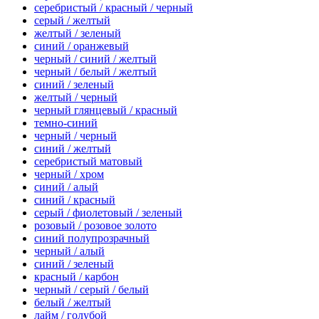
серебристый / красный / черный
серый / желтый
желтый / зеленый
синий / оранжевый
черный / синий / желтый
черный / белый / желтый
синий / зеленый
желтый / черный
черный глянцевый / красный
темно-синий
черный / черный
синий / желтый
серебристый матовый
черный / хром
синий / алый
синий / красный
серый / фиолетовый / зеленый
розовый / розовое золото
синий полупрозрачный
черный / алый
синий / зеленый
красный / карбон
черный / серый / белый
белый / желтый
лайм / голубой