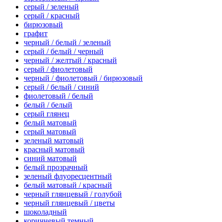
серый / зеленый
серый / красный
бирюзовый
графит
черный / белый / зеленый
серый / белый / черный
черный / желтый / красный
серый / фиолетовый
черный / фиолетовый / бирюзовый
серый / белый / синий
фиолетовый / белый
белый / белый
серый глянец
белый матовый
серый матовый
зеленый матовый
красный матовый
синий матовый
белый прозрачный
зеленый флуоресцентный
белый матовый / красный
черный глянцевый / голубой
черный глянцевый / цветы
шоколадный
коричневый темный