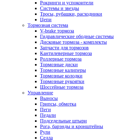
Рокринги и успокоители
Системы и звезды
Тросы, рубашки, расходники
Цепи
Тормозная система
V-brake тормоза
Гидравлические ободные системы
Дисковые тормоза - комплекты
Запчасти для тормозов
Кантилеверные тормоза
Роллерные тормоза
Тормозные диски
Тормозные калиперы
Тормозные колодки
Тормозные рукоятки
Шоссейные тормоза
Управление
Выносы
Грипсы, обмотка
Пеги
Педали
Подседельные штыри
Рога, барэнды и кронштейны
Рули
Седла