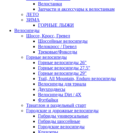
Велостанки
Запчасти и аксессуары к велостанкам
ЛЕТО
ЗИМА
ГОРНЫЕ ЛЫЖИ
Велосипеды
Шоссе, Кросс, Гревел
Шоссейные велосипеды
Велокросс / Гревел
Трековые/Фикседы
Горные велосипеды
Горные велосипеды 26"
Горные велосипеды 27.5"
Горные велосипеды 29"
Trail, All Mountain, Enduro велосипеды
Велосипеды для триала
Двухподвесы
Велосипеды Dirt / 4X
Фэтбайки
Триатлон и раздельный старт
Городские и дорожные велосипеды
Гибриды универсальные
Гибриды шоссейные
Городские велосипеды
Круизеры