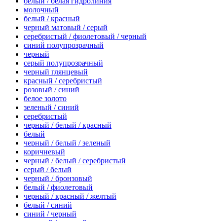
белый / белая гидролиния
молочный
белый / красный
черный матовый / серый
серебристый / фиолетовый / черный
синий полупрозрачный
черный
серый полупрозрачный
черный глянцевый
красный / серебристый
розовый / синий
белое золото
зеленый / синий
серебристый
черный / белый / красный
белый
черный / белый / зеленый
коричневый
черный / белый / серебристый
серый / белый
черный / бронзовый
белый / фиолетовый
черный / красный / желтый
белый / синий
синий / черный