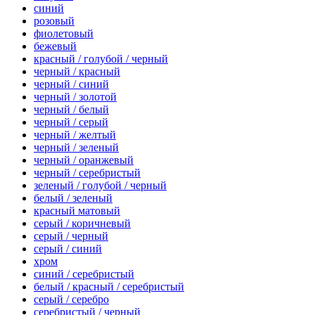
синий
розовый
фиолетовый
бежевый
красный / голубой / черный
черный / красный
черный / синий
черный / золотой
черный / белый
черный / серый
черный / желтый
черный / зеленый
черный / оранжевый
черный / серебристый
зеленый / голубой / черный
белый / зеленый
красный матовый
серый / коричневый
серый / черный
серый / синий
хром
синий / серебристый
белый / красный / серебристый
серый / серебро
серебристый / черный