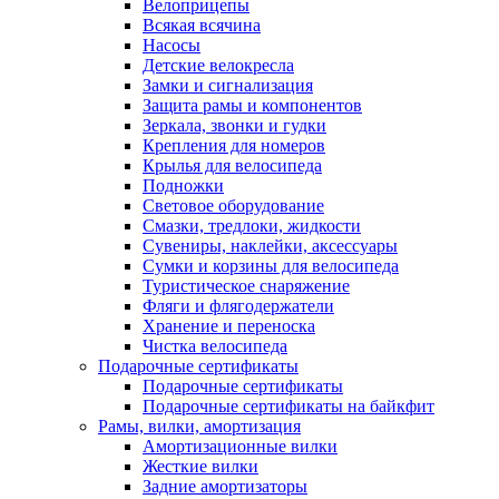
Велоприцепы
Всякая всячина
Насосы
Детские велокресла
Замки и сигнализация
Защита рамы и компонентов
Зеркала, звонки и гудки
Крепления для номеров
Крылья для велосипеда
Подножки
Световое оборудование
Смазки, тредлоки, жидкости
Сувениры, наклейки, аксессуары
Сумки и корзины для велосипеда
Туристическое снаряжение
Фляги и флягодержатели
Хранение и переноска
Чистка велосипеда
Подарочные сертификаты
Подарочные сертификаты
Подарочные сертификаты на байкфит
Рамы, вилки, амортизация
Амортизационные вилки
Жесткие вилки
Задние амортизаторы