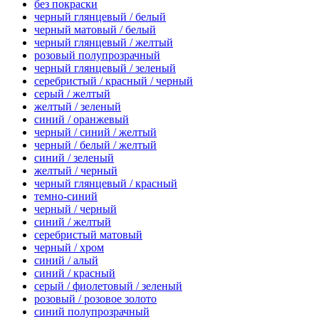
без покраски
черный глянцевый / белый
черный матовый / белый
черный глянцевый / желтый
розовый полупрозрачный
черный глянцевый / зеленый
серебристый / красный / черный
серый / желтый
желтый / зеленый
синий / оранжевый
черный / синий / желтый
черный / белый / желтый
синий / зеленый
желтый / черный
черный глянцевый / красный
темно-синий
черный / черный
синий / желтый
серебристый матовый
черный / хром
синий / алый
синий / красный
серый / фиолетовый / зеленый
розовый / розовое золото
синий полупрозрачный