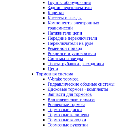
Группы оборудования
Задние переключатели
Каретки
Кассеты и звезды
Компоненты электронных
трансмиссий
Натяжители цепи
Передние переключатели
Переключатели на руле
Ременной привод
Рокринги и успокоители
Системы и звезды
Тросы, рубашки, расходники
Цепи
Тормозная система
V-brake тормоза
Гидравлические ободные системы
Дисковые тормоза - комплекты
Запчасти для тормозов
Кантилеверные тормоза
Роллерные тормоза
Тормозные диски
Тормозные калиперы
Тормозные колодки
Тормозные рукоятки