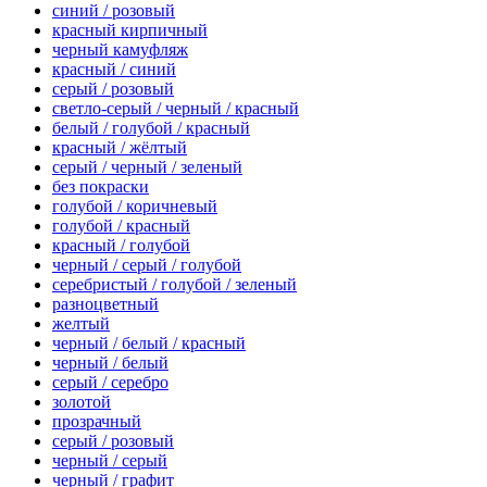
синий / розовый
красный кирпичный
черный камуфляж
красный / синий
серый / розовый
светло-серый / черный / красный
белый / голубой / красный
красный / жёлтый
серый / черный / зеленый
без покраски
голубой / коричневый
голубой / красный
красный / голубой
черный / серый / голубой
серебристый / голубой / зеленый
разноцветный
желтый
черный / белый / красный
черный / белый
серый / серебро
золотой
прозрачный
серый / розовый
черный / серый
черный / графит