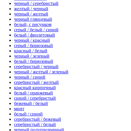
черный / серебристый
желтый / черный
черный / желтый
черный глянцевый
белый, с рисунком
серый / белый / синий
белый / фиолетовый
черный / красный
серый / бирюзовый
красный / белый
черный / зеленый
белый / бирюзовый
серебристый / черный
черный / желтый / зеленый
черный / синий
серебристый / желтый
красный кирпичный
белый / оранжевый
синий / серебристый
бежевый / белый
минт
белый / синий
серебристый / бежевый
серебристый / белый
черный полупрозрачный