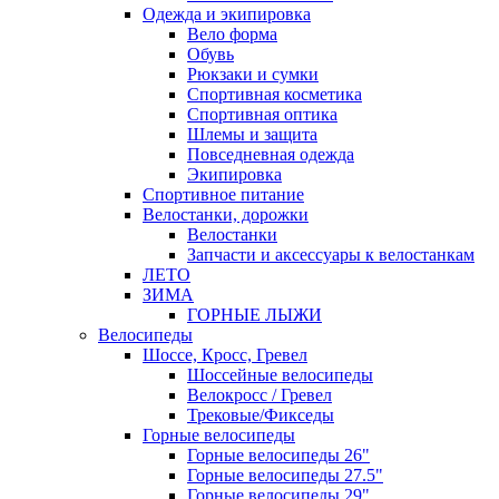
Одежда и экипировка
Вело форма
Обувь
Рюкзаки и сумки
Спортивная косметика
Спортивная оптика
Шлемы и защита
Повседневная одежда
Экипировка
Спортивное питание
Велостанки, дорожки
Велостанки
Запчасти и аксессуары к велостанкам
ЛЕТО
ЗИМА
ГОРНЫЕ ЛЫЖИ
Велосипеды
Шоссе, Кросс, Гревел
Шоссейные велосипеды
Велокросс / Гревел
Трековые/Фикседы
Горные велосипеды
Горные велосипеды 26"
Горные велосипеды 27.5"
Горные велосипеды 29"