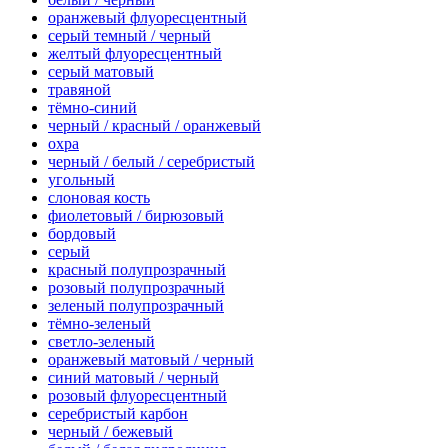
оранжевый флуоресцентный
серый темный / черный
желтый флуоресцентный
серый матовый
травяной
тёмно-синий
черный / красный / оранжевый
охра
черный / белый / серебристый
угольный
слоновая кость
фиолетовый / бирюзовый
бордовый
серый
красный полупрозрачный
розовый полупрозрачный
зеленый полупрозрачный
тёмно-зеленый
светло-зеленый
оранжевый матовый / черный
синий матовый / черный
розовый флуоресцентный
серебристый карбон
черный / бежевый