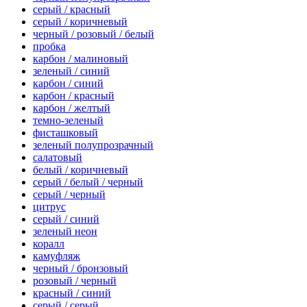
серый / красный
серый / коричневый
черный / розовый / белый
пробка
карбон / малиновый
зеленый / синий
карбон / синий
карбон / красный
карбон / желтый
темно-зеленый
фисташковый
зеленый полупрозрачный
салатовый
белый / коричневый
серый / белый / черный
серый / черный
цитрус
серый / синий
зеленый неон
коралл
камуфляж
черный / бронзовый
розовый / черный
красный / синий
серый / серый