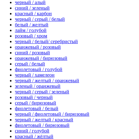
черный / алый
синий / зеленый
красный / карбон
черный / серый / белый
белый / желтый
лайм / голубой
розовый / хром
черный / белый/ серебристый
оранжевый / розовый
синий / розовый
оранжевый / бирюзовый
серый / белый
фиолетовый / голубой
черный / хамелеон
черный / желтый / оранжевый
зеленый / оранжевый
черный / серый / зеленый
розовый / черный
серый / бирюзовый
фиолетовый / белый
черный / фиолетовый / бирюзовый
черный / желтый / красный
фиолетовый / бирюзовый
синий / голубой
красный / жёлтый