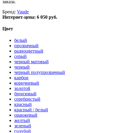
заказа.
Бренд:
Vaude
Интернет-цена:
6 050 руб.
Цвет
белый
прозрачный
разноцветный
серый
черный матовый
черный
черный полупрозрачный
карбон
коричневый
золотой
бронзовый
серебристый
красный
красный / белый
оранжевый
желтый
зеленый
голубой