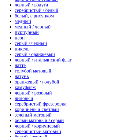
черный / радуга
серебристый / белый
белый, с рисунком
медный
медный / черный
пурпурный
неон
серый / черный
никель
серый / оранжевый
черный / итальянский флаг
латте
голубой матовый
латунь
оранжевый / голубой
камуфляж
черный / розовый
лиловый
серебристый фрезеровка
коричневый светлый
зеленый матовый
белый матовый / серый
черный / коричневый
серебристый матовый
белый / черный