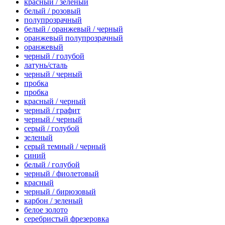
красный / зеленый
белый / розовый
полупрозрачный
белый / оранжевый / черный
оранжевый полупрозрачный
оранжевый
черный / голубой
латунь/сталь
черный / черный
пробка
пробка
красный / черный
черный / графит
черный / черный
серый / голубой
зеленый
серый темный / черный
синий
белый / голубой
черный / фиолетовый
красный
черный / бирюзовый
карбон / зеленый
белое золото
серебристый фрезеровка