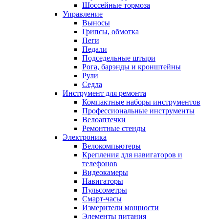
Шоссейные тормоза
Управление
Выносы
Грипсы, обмотка
Пеги
Педали
Подседельные штыри
Рога, барэнды и кронштейны
Рули
Седла
Инструмент для ремонта
Компактные наборы инструментов
Профессиональные инструменты
Велоаптечки
Ремонтные стенды
Электроника
Велокомпьютеры
Крепления для навигаторов и
телефонов
Видеокамеры
Навигаторы
Пульсометры
Смарт-часы
Измерители мощности
Элементы питания