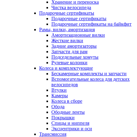
Хранение и переноска
Чистка велосипеда
Подарочные сертификаты
Подарочные сертификаты
Подарочные сертификаты на байкфит
Рамы, вилки, амортизация
Амортизационные вилки
Жесткие вилки
Задние амортизаторы
Запчасти для рам
Подседельные хомуты
Рулевые колонки
Колеса и комплектующие
Бескамерные комплекты и запчасти
Вспомогательные колеса для детских
велосипедов
Втулки
Камеры
Колеса в сборе
Обода
Ободные ленты
Покрышки
Спицы и ниппеля
Эксцентрики и оси
Трансмиссия