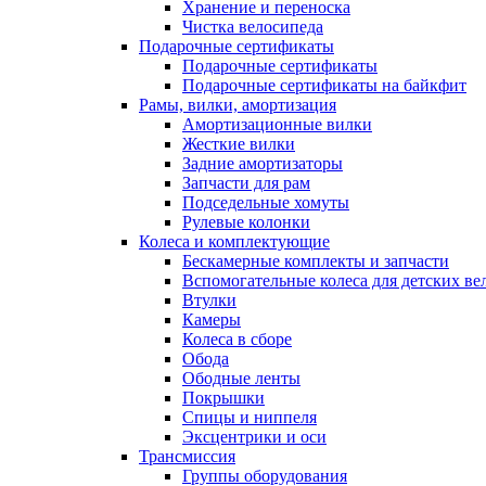
Хранение и переноска
Чистка велосипеда
Подарочные сертификаты
Подарочные сертификаты
Подарочные сертификаты на байкфит
Рамы, вилки, амортизация
Амортизационные вилки
Жесткие вилки
Задние амортизаторы
Запчасти для рам
Подседельные хомуты
Рулевые колонки
Колеса и комплектующие
Бескамерные комплекты и запчасти
Вспомогательные колеса для детских ве
Втулки
Камеры
Колеса в сборе
Обода
Ободные ленты
Покрышки
Спицы и ниппеля
Эксцентрики и оси
Трансмиссия
Группы оборудования