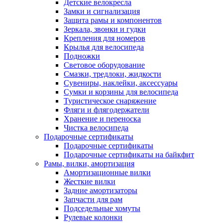
Детские велокресла
Замки и сигнализация
Защита рамы и компонентов
Зеркала, звонки и гудки
Крепления для номеров
Крылья для велосипеда
Подножки
Световое оборудование
Смазки, тредлоки, жидкости
Сувениры, наклейки, аксессуары
Сумки и корзины для велосипеда
Туристическое снаряжение
Фляги и флягодержатели
Хранение и переноска
Чистка велосипеда
Подарочные сертификаты
Подарочные сертификаты
Подарочные сертификаты на байкфит
Рамы, вилки, амортизация
Амортизационные вилки
Жесткие вилки
Задние амортизаторы
Запчасти для рам
Подседельные хомуты
Рулевые колонки