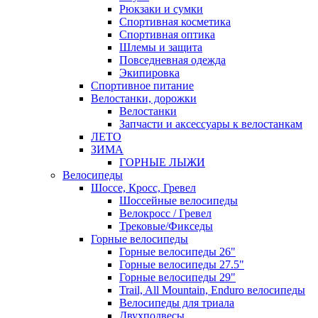
Рюкзаки и сумки
Спортивная косметика
Спортивная оптика
Шлемы и защита
Повседневная одежда
Экипировка
Спортивное питание
Велостанки, дорожки
Велостанки
Запчасти и аксессуары к велостанкам
ЛЕТО
ЗИМА
ГОРНЫЕ ЛЫЖИ
Велосипеды
Шоссе, Кросс, Гревел
Шоссейные велосипеды
Велокросс / Гревел
Трековые/Фикседы
Горные велосипеды
Горные велосипеды 26"
Горные велосипеды 27.5"
Горные велосипеды 29"
Trail, All Mountain, Enduro велосипеды
Велосипеды для триала
Двухподвесы