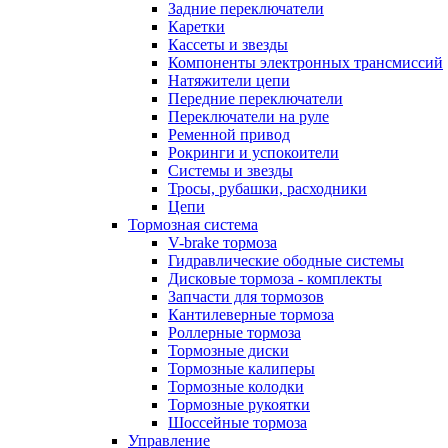
Задние переключатели
Каретки
Кассеты и звезды
Компоненты электронных трансмиссий
Натяжители цепи
Передние переключатели
Переключатели на руле
Ременной привод
Рокринги и успокоители
Системы и звезды
Тросы, рубашки, расходники
Цепи
Тормозная система
V-brake тормоза
Гидравлические ободные системы
Дисковые тормоза - комплекты
Запчасти для тормозов
Кантилеверные тормоза
Роллерные тормоза
Тормозные диски
Тормозные калиперы
Тормозные колодки
Тормозные рукоятки
Шоссейные тормоза
Управление