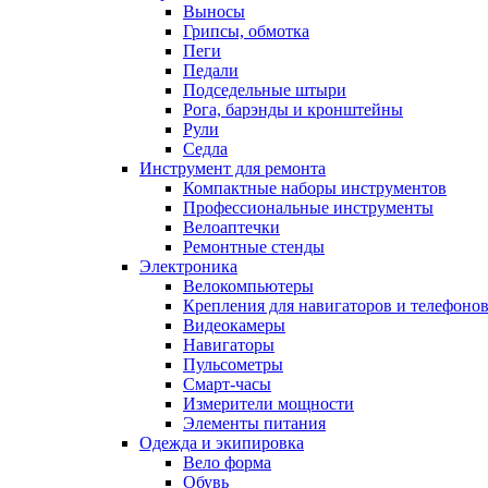
Выносы
Грипсы, обмотка
Пеги
Педали
Подседельные штыри
Рога, барэнды и кронштейны
Рули
Седла
Инструмент для ремонта
Компактные наборы инструментов
Профессиональные инструменты
Велоаптечки
Ремонтные стенды
Электроника
Велокомпьютеры
Крепления для навигаторов и телефоно
Видеокамеры
Навигаторы
Пульсометры
Смарт-часы
Измерители мощности
Элементы питания
Одежда и экипировка
Вело форма
Обувь