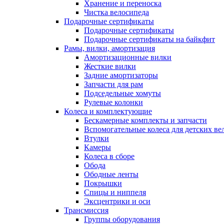
Хранение и переноска
Чистка велосипеда
Подарочные сертификаты
Подарочные сертификаты
Подарочные сертификаты на байкфит
Рамы, вилки, амортизация
Амортизационные вилки
Жесткие вилки
Задние амортизаторы
Запчасти для рам
Подседельные хомуты
Рулевые колонки
Колеса и комплектующие
Бескамерные комплекты и запчасти
Вспомогательные колеса для детских ве
Втулки
Камеры
Колеса в сборе
Обода
Ободные ленты
Покрышки
Спицы и ниппеля
Эксцентрики и оси
Трансмиссия
Группы оборудования