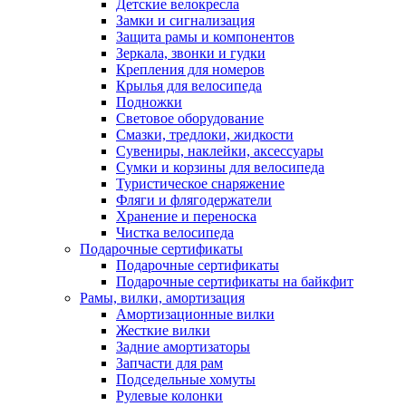
Детские велокресла
Замки и сигнализация
Защита рамы и компонентов
Зеркала, звонки и гудки
Крепления для номеров
Крылья для велосипеда
Подножки
Световое оборудование
Смазки, тредлоки, жидкости
Сувениры, наклейки, аксессуары
Сумки и корзины для велосипеда
Туристическое снаряжение
Фляги и флягодержатели
Хранение и переноска
Чистка велосипеда
Подарочные сертификаты
Подарочные сертификаты
Подарочные сертификаты на байкфит
Рамы, вилки, амортизация
Амортизационные вилки
Жесткие вилки
Задние амортизаторы
Запчасти для рам
Подседельные хомуты
Рулевые колонки