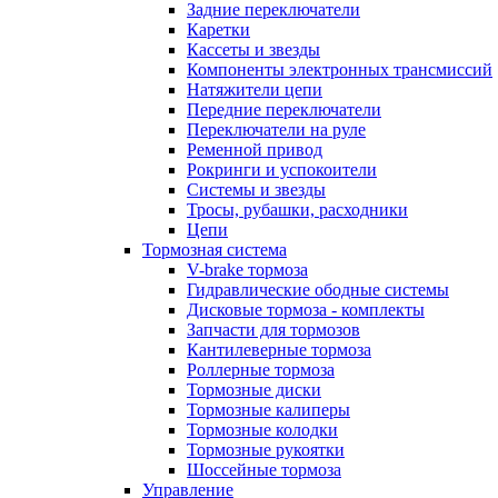
Задние переключатели
Каретки
Кассеты и звезды
Компоненты электронных трансмиссий
Натяжители цепи
Передние переключатели
Переключатели на руле
Ременной привод
Рокринги и успокоители
Системы и звезды
Тросы, рубашки, расходники
Цепи
Тормозная система
V-brake тормоза
Гидравлические ободные системы
Дисковые тормоза - комплекты
Запчасти для тормозов
Кантилеверные тормоза
Роллерные тормоза
Тормозные диски
Тормозные калиперы
Тормозные колодки
Тормозные рукоятки
Шоссейные тормоза
Управление