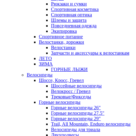
Рюкзаки и сумки
Спортивная косметика
Спортивная оптика
Шлемы и защита
Повседневная одежда
Экипировка
Спортивное питание
Велостанки, дорожки
Велостанки
Запчасти и аксессуары к велостанкам
ЛЕТО
ЗИМА
ГОРНЫЕ ЛЫЖИ
Велосипеды
Шоссе, Кросс, Гревел
Шоссейные велосипеды
Велокросс / Гревел
Трековые/Фикседы
Горные велосипеды
Горные велосипеды 26"
Горные велосипеды 27.5"
Горные велосипеды 29"
Trail, All Mountain, Enduro велосипеды
Велосипеды для триала
Двухподвесы