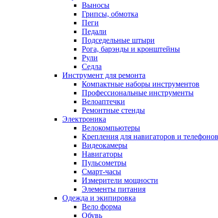
Выносы
Грипсы, обмотка
Пеги
Педали
Подседельные штыри
Рога, барэнды и кронштейны
Рули
Седла
Инструмент для ремонта
Компактные наборы инструментов
Профессиональные инструменты
Велоаптечки
Ремонтные стенды
Электроника
Велокомпьютеры
Крепления для навигаторов и телефоно
Видеокамеры
Навигаторы
Пульсометры
Смарт-часы
Измерители мощности
Элементы питания
Одежда и экипировка
Вело форма
Обувь