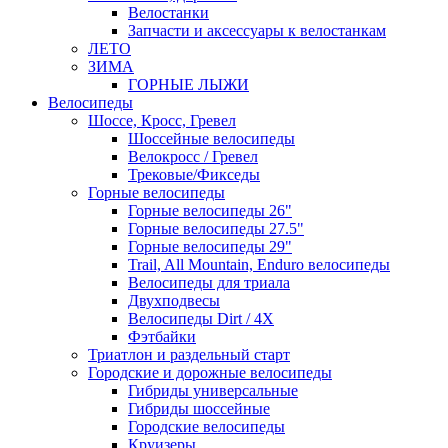
Велостанки
Запчасти и аксессуары к велостанкам
ЛЕТО
ЗИМА
ГОРНЫЕ ЛЫЖИ
Велосипеды
Шоссе, Кросс, Гревел
Шоссейные велосипеды
Велокросс / Гревел
Трековые/Фикседы
Горные велосипеды
Горные велосипеды 26"
Горные велосипеды 27.5"
Горные велосипеды 29"
Trail, All Mountain, Enduro велосипеды
Велосипеды для триала
Двухподвесы
Велосипеды Dirt / 4X
Фэтбайки
Триатлон и раздельный старт
Городские и дорожные велосипеды
Гибриды универсальные
Гибриды шоссейные
Городские велосипеды
Круизеры