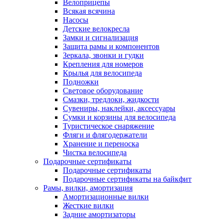
Велоприцепы
Всякая всячина
Насосы
Детские велокресла
Замки и сигнализация
Защита рамы и компонентов
Зеркала, звонки и гудки
Крепления для номеров
Крылья для велосипеда
Подножки
Световое оборудование
Смазки, тредлоки, жидкости
Сувениры, наклейки, аксессуары
Сумки и корзины для велосипеда
Туристическое снаряжение
Фляги и флягодержатели
Хранение и переноска
Чистка велосипеда
Подарочные сертификаты
Подарочные сертификаты
Подарочные сертификаты на байкфит
Рамы, вилки, амортизация
Амортизационные вилки
Жесткие вилки
Задние амортизаторы