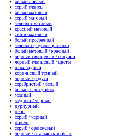
белый / белый
серый глянец
белый матовый
серый матовый
зеленый матовый
красный матовый
синий матовый
белый прозрачный
зеленый флуоресцентный
белый матовый / красный
черный глянцевый / голубой
черный глянцевый / цветы
шоколадный
коричневый темный
черный / радуга
серебристый / белый
белый, с рисунком
медный
медный / черный
пурпурный
неон
серый / черный
никель
серый / оранжевый
черный / итальянский флаг