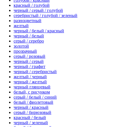
голубой / красный
красный / голубой
черный / серый / голубой
серебристый / голубой / зеленый
разноцветный
желтый
черный / белый / красный
черный / белый
серый / серебро
золотой
прозрачный
серый / розовый
черный / серый
черный / графит
черный / серебристый
желтый / черный
черный / желтый
черный глянцевый
белый, с рисунком
серый / белый / синий
белый / фиолетовый
черный / красный
серый / бирюзовый
красный / белый
черный / зеленый