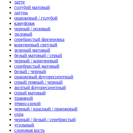
латте
голубой матовый
латунь
оранжевый / голубой
камуфляж
черный / розовый
лиловый
серебристый фрезеровка
коричневый светлый
зеленый матовый
белый матовый / серый
черный / коричневый
серебристый матовый
белый / черный
оранжевый флуоресцентный
серый темный / черный
желтый флуоресцентный
серый матовый
травяной
тёмно-синий
черный / красный / оранжевый
охра
черный / белый / серебристый
угольный
слоновая кость