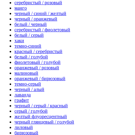
серебристый / розовый
манго
черный / синий / желтый
черный / оранжевый
белый / черный
серебристый / фиолетовый
белый / серый
хаки
темно-синий
красный / серебристый
белый / голубой
фиолетовый / голубой
оранжевый / розовый
малиновый
оранжевый / бирюзовый
темно-серый
черный / алый
лаванда
графит
черный / серый / красный
серый / голубой
желтый флуоресцентный
черный глянцевый / голубой
лиловый
бирюзовый