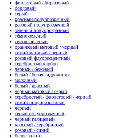
фиолетовый / бирюзовый
бордовый
серый
красный полупрозрачный
розовый полупрозрачный
зеленый полупрозрачный
тёмно-зеленый
светло-зеленый
оранжевый матовый / черный
синий матовый / черный
розовый флуоресцентный
серебристый карбон
черный / бежевый
белый / белая гидролиния
молочный
белый / красный
черный матовый / серый
серебристый / фиолетовый / черный
синий полупрозрачный
черный
серый полупрозрачный
черный глянцевый
красный / серебристый
розовый / синий
белое золото