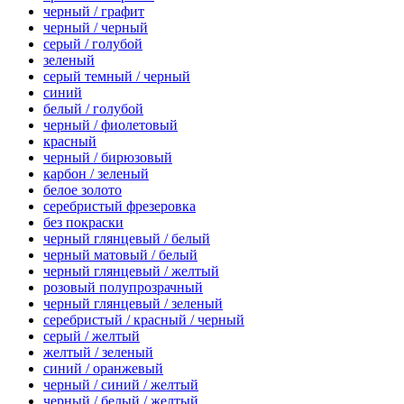
черный / графит
черный / черный
серый / голубой
зеленый
серый темный / черный
синий
белый / голубой
черный / фиолетовый
красный
черный / бирюзовый
карбон / зеленый
белое золото
серебристый фрезеровка
без покраски
черный глянцевый / белый
черный матовый / белый
черный глянцевый / желтый
розовый полупрозрачный
черный глянцевый / зеленый
серебристый / красный / черный
серый / желтый
желтый / зеленый
синий / оранжевый
черный / синий / желтый
черный / белый / желтый