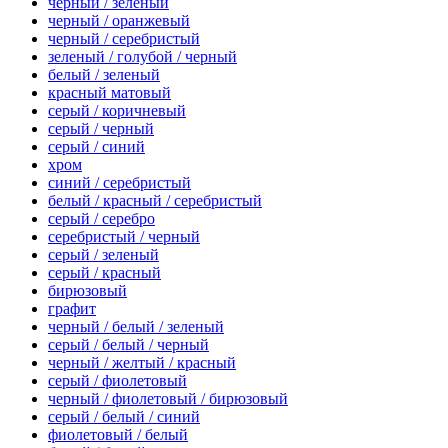
черный / зеленый
черный / оранжевый
черный / серебристый
зеленый / голубой / черный
белый / зеленый
красный матовый
серый / коричневый
серый / черный
серый / синий
хром
синий / серебристый
белый / красный / серебристый
серый / серебро
серебристый / черный
серый / зеленый
серый / красный
бирюзовый
графит
черный / белый / зеленый
серый / белый / черный
черный / желтый / красный
серый / фиолетовый
черный / фиолетовый / бирюзовый
серый / белый / синий
фиолетовый / белый