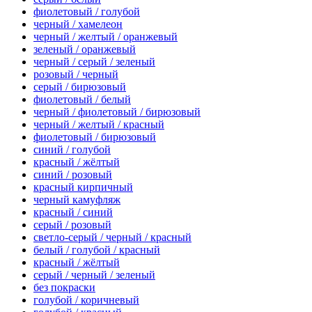
фиолетовый / голубой
черный / хамелеон
черный / желтый / оранжевый
зеленый / оранжевый
черный / серый / зеленый
розовый / черный
серый / бирюзовый
фиолетовый / белый
черный / фиолетовый / бирюзовый
черный / желтый / красный
фиолетовый / бирюзовый
синий / голубой
красный / жёлтый
синий / розовый
красный кирпичный
черный камуфляж
красный / синий
серый / розовый
светло-серый / черный / красный
белый / голубой / красный
красный / жёлтый
серый / черный / зеленый
без покраски
голубой / коричневый