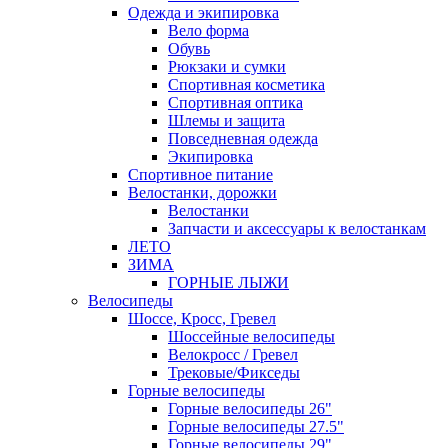
Одежда и экипировка
Вело форма
Обувь
Рюкзаки и сумки
Спортивная косметика
Спортивная оптика
Шлемы и защита
Повседневная одежда
Экипировка
Спортивное питание
Велостанки, дорожки
Велостанки
Запчасти и аксессуары к велостанкам
ЛЕТО
ЗИМА
ГОРНЫЕ ЛЫЖИ
Велосипеды
Шоссе, Кросс, Гревел
Шоссейные велосипеды
Велокросс / Гревел
Трековые/Фикседы
Горные велосипеды
Горные велосипеды 26"
Горные велосипеды 27.5"
Горные велосипеды 29"