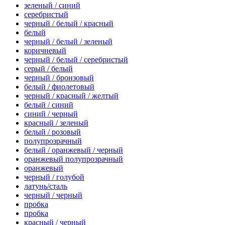
зеленый / синий
серебристый
черный / белый / красный
белый
черный / белый / зеленый
коричневый
черный / белый / серебристый
серый / белый
черный / бронзовый
белый / фиолетовый
черный / красный / желтый
белый / синий
синий / черный
красный / зеленый
белый / розовый
полупрозрачный
белый / оранжевый / черный
оранжевый полупрозрачный
оранжевый
черный / голубой
латунь/сталь
черный / черный
пробка
пробка
красный / черный