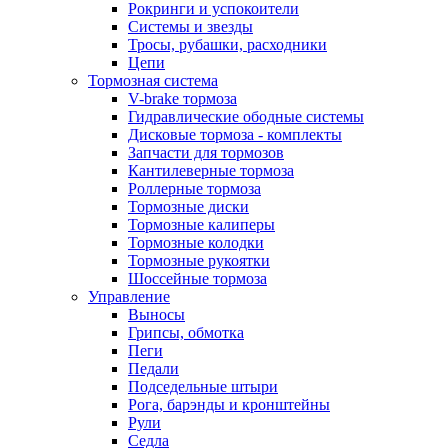
Рокринги и успокоители
Системы и звезды
Тросы, рубашки, расходники
Цепи
Тормозная система
V-brake тормоза
Гидравлические ободные системы
Дисковые тормоза - комплекты
Запчасти для тормозов
Кантилеверные тормоза
Роллерные тормоза
Тормозные диски
Тормозные калиперы
Тормозные колодки
Тормозные рукоятки
Шоссейные тормоза
Управление
Выносы
Грипсы, обмотка
Пеги
Педали
Подседельные штыри
Рога, барэнды и кронштейны
Рули
Седла