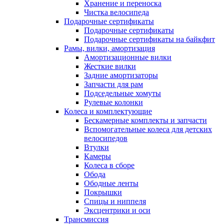
Хранение и переноска
Чистка велосипеда
Подарочные сертификаты
Подарочные сертификаты
Подарочные сертификаты на байкфит
Рамы, вилки, амортизация
Амортизационные вилки
Жесткие вилки
Задние амортизаторы
Запчасти для рам
Подседельные хомуты
Рулевые колонки
Колеса и комплектующие
Бескамерные комплекты и запчасти
Вспомогательные колеса для детских
велосипедов
Втулки
Камеры
Колеса в сборе
Обода
Ободные ленты
Покрышки
Спицы и ниппеля
Эксцентрики и оси
Трансмиссия