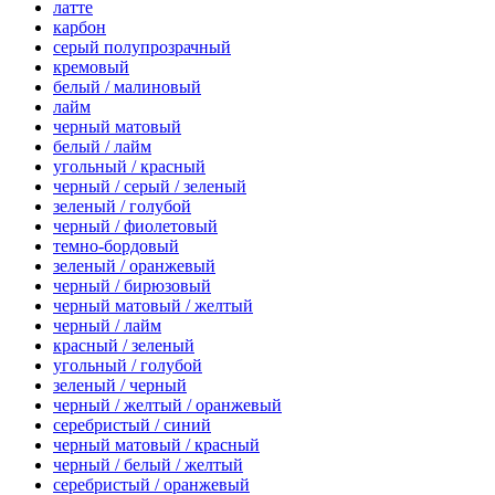
латте
карбон
серый полупрозрачный
кремовый
белый / малиновый
лайм
черный матовый
белый / лайм
угольный / красный
черный / серый / зеленый
зеленый / голубой
черный / фиолетовый
темно-бордовый
зеленый / оранжевый
черный / бирюзовый
черный матовый / желтый
черный / лайм
красный / зеленый
угольный / голубой
зеленый / черный
черный / желтый / оранжевый
серебристый / синий
черный матовый / красный
черный / белый / желтый
серебристый / оранжевый