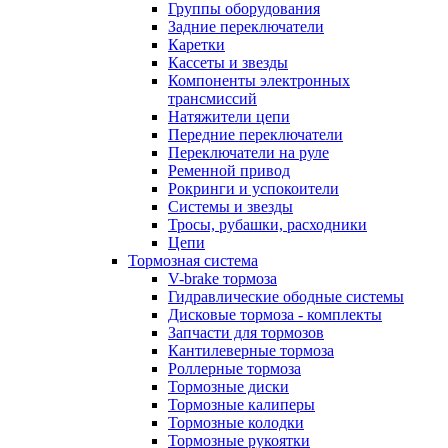
Группы оборудования
Задние переключатели
Каретки
Кассеты и звезды
Компоненты электронных
трансмиссий
Натяжители цепи
Передние переключатели
Переключатели на руле
Ременной привод
Рокринги и успокоители
Системы и звезды
Тросы, рубашки, расходники
Цепи
Тормозная система
V-brake тормоза
Гидравлические ободные системы
Дисковые тормоза - комплекты
Запчасти для тормозов
Кантилеверные тормоза
Роллерные тормоза
Тормозные диски
Тормозные калиперы
Тормозные колодки
Тормозные рукоятки