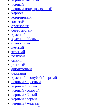
черный матовый
черный
черный полупрозрачный
карбон
коричневый
золотой
бронзовый
серебристый
красный
красный / белый
оранжевый
желтый
зеленый
голубой
синий
розовый
фиолетовый
бежевый
красный / голубой / черный
черный / красный
черный / синий
черный / золотой
черный / белый
черный / серый
черный / желтый