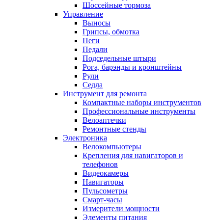
Шоссейные тормоза
Управление
Выносы
Грипсы, обмотка
Пеги
Педали
Подседельные штыри
Рога, барэнды и кронштейны
Рули
Седла
Инструмент для ремонта
Компактные наборы инструментов
Профессиональные инструменты
Велоаптечки
Ремонтные стенды
Электроника
Велокомпьютеры
Крепления для навигаторов и
телефонов
Видеокамеры
Навигаторы
Пульсометры
Смарт-часы
Измерители мощности
Элементы питания