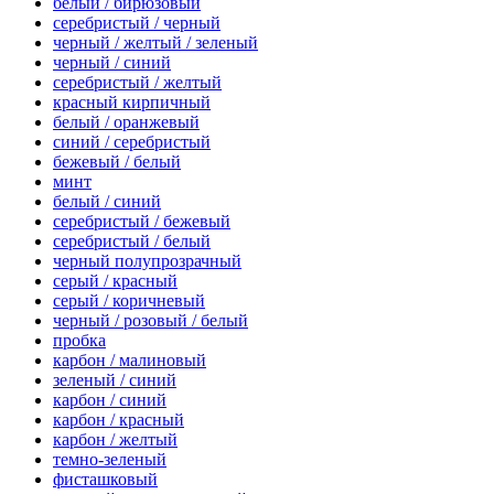
белый / бирюзовый
серебристый / черный
черный / желтый / зеленый
черный / синий
серебристый / желтый
красный кирпичный
белый / оранжевый
синий / серебристый
бежевый / белый
минт
белый / синий
серебристый / бежевый
серебристый / белый
черный полупрозрачный
серый / красный
серый / коричневый
черный / розовый / белый
пробка
карбон / малиновый
зеленый / синий
карбон / синий
карбон / красный
карбон / желтый
темно-зеленый
фисташковый