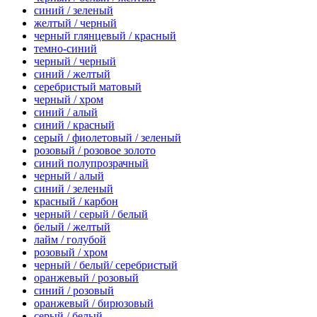
синий / зеленый
желтый / черный
черный глянцевый / красный
темно-синий
черный / черный
синий / желтый
серебристый матовый
черный / хром
синий / алый
синий / красный
серый / фиолетовый / зеленый
розовый / розовое золото
синий полупрозрачный
черный / алый
синий / зеленый
красный / карбон
черный / серый / белый
белый / желтый
лайм / голубой
розовый / хром
черный / белый/ серебристый
оранжевый / розовый
синий / розовый
оранжевый / бирюзовый
серый / белый