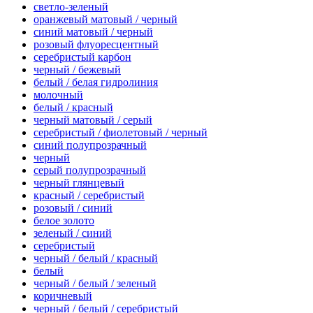
светло-зеленый
оранжевый матовый / черный
синий матовый / черный
розовый флуоресцентный
серебристый карбон
черный / бежевый
белый / белая гидролиния
молочный
белый / красный
черный матовый / серый
серебристый / фиолетовый / черный
синий полупрозрачный
черный
серый полупрозрачный
черный глянцевый
красный / серебристый
розовый / синий
белое золото
зеленый / синий
серебристый
черный / белый / красный
белый
черный / белый / зеленый
коричневый
черный / белый / серебристый