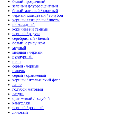
белый прозрачный
зеленый флуоресцентный
белый матовый / красный
черный глянцевый / голубой
черный глянцевый / цветы
шоколадный
коричневый темный
черный / радуга
серебристый / белый
белый, с рисунком
медный
медный / черный
пурпурный
неон
серый / черный
никель
серый / оранжевый
черный / итальянский флаг
латте
голубой матовый
латунь
оранжевый / голубой
камуфляж
черный / розовый
лиловый