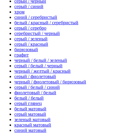
серый / черный
серый / синий
хром
синий / серебристый
белый / красный / серебристый
серый / серебро
серебристый / черный
серый / зеленый
серый / красный
бирюзовый
графит
черный / белый / зеленый
серый / белый / черный
черный / желтый / красный
серый / фиолетовый
черный / фиолетовый / бирюзовый
серый / белый / синий
фиолетовый / белый
белый / белый
серый глянец
белый матовый
серый матовый
зеленый матовый
красный матовый
синий матовый