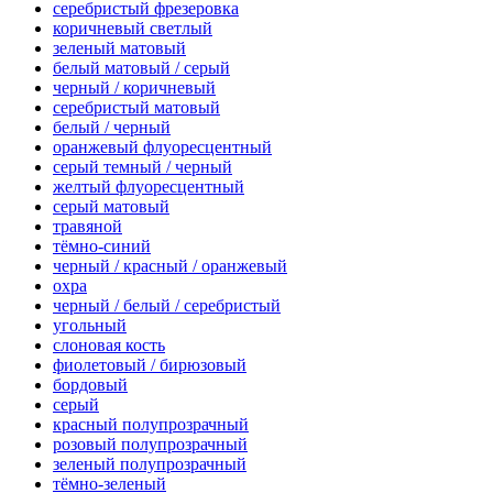
серебристый фрезеровка
коричневый светлый
зеленый матовый
белый матовый / серый
черный / коричневый
серебристый матовый
белый / черный
оранжевый флуоресцентный
серый темный / черный
желтый флуоресцентный
серый матовый
травяной
тёмно-синий
черный / красный / оранжевый
охра
черный / белый / серебристый
угольный
слоновая кость
фиолетовый / бирюзовый
бордовый
серый
красный полупрозрачный
розовый полупрозрачный
зеленый полупрозрачный
тёмно-зеленый