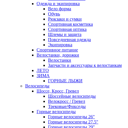
Одежда и экипировка
Вело форма
Обувь
Рюкзаки и сумки
Спортивная косметика
Спортивная оптика
Шлемы и защита
Повседневная одежда
Экипировка
Спортивное питание
Велостанки, дорожки
Велостанки
Запчасти и аксессуары к велостанкам
ЛЕТО
ЗИМА
ГОРНЫЕ ЛЫЖИ
Велосипеды
Шоссе, Кросс, Гревел
Шоссейные велосипеды
Велокросс / Гревел
Трековые/Фикседы
Горные велосипеды
Горные велосипеды 26"
Горные велосипеды 27.5"
Горные велосипеды 29"