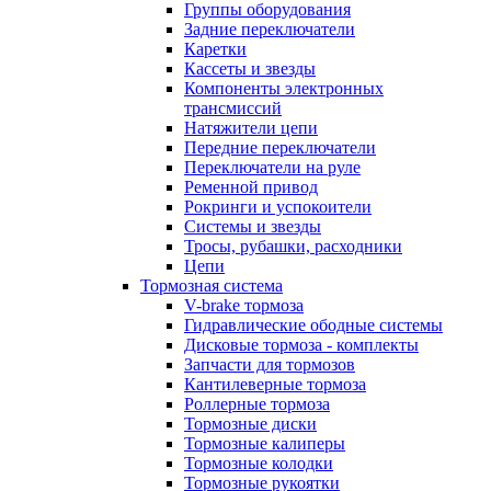
Группы оборудования
Задние переключатели
Каретки
Кассеты и звезды
Компоненты электронных
трансмиссий
Натяжители цепи
Передние переключатели
Переключатели на руле
Ременной привод
Рокринги и успокоители
Системы и звезды
Тросы, рубашки, расходники
Цепи
Тормозная система
V-brake тормоза
Гидравлические ободные системы
Дисковые тормоза - комплекты
Запчасти для тормозов
Кантилеверные тормоза
Роллерные тормоза
Тормозные диски
Тормозные калиперы
Тормозные колодки
Тормозные рукоятки