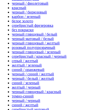
черный / фиолетовый
красный
черный / бирюзовый
карбон / зеленый
белое золото
серебристый фрезеровка
без покраски
черный глянцевый / белый
черный матовый / белый
черный глянцевый / желтый
розовый полупрозрачный
черный глянцевый / зеленый
серебристый / красный / черный
серый / желтый
желтый / зеленый
синий / оранжевый
черный / синий / желтый
черный / белый / желтый
синий / зеленый
желтый / черный
черный глянцевый / красный
темно-синий
черный / черный
синий / желтый
серебристый матовый