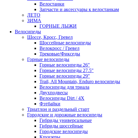
Велостанки
Запчасти и аксессуары к велостанкам
ЛЕТО
ЗИМА
ГОРНЫЕ ЛЫЖИ
Велосипеды
Шоссе, Кросс, Гревел
Шоссейные велосипеды
Велокросс / Гревел
Трековые/Фикседы
Горные велосипеды
Горные велосипеды 26"
Горные велосипеды 27.5"
Горные велосипеды 29"
Trail, All Mountain, Enduro велосипеды
Велосипеды для триала
Двухподвесы
Велосипеды Dirt / 4X
Фэтбайки
Триатлон и раздельный старт
Городские и дорожные велосипеды
Гибриды универсальные
Гибриды шоссейные
Городские велосипеды
Круизеры