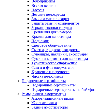
Велоприцепы
Всякая всячина
Насосы
Детские велокресла
Замки и сигнализация
Защита рамы и компонентов
Зеркала, звонки и гудки
Крепления для номеров
Крылья для велосипеда
Подножки
Световое оборудование
Смазки, тредлоки, жидкости
Сувениры, наклейки, аксессуары
Сумки и корзины для велосипеда
Туристическое снаряжение
Фляги и флягодержатели
Хранение и переноска
Чистка велосипеда
Подарочные сертификаты
Подарочные сертификаты
Подарочные сертификаты на байкфит
Рамы, вилки, амортизация
Амортизационные вилки
Жесткие вилки
Задние амортизаторы