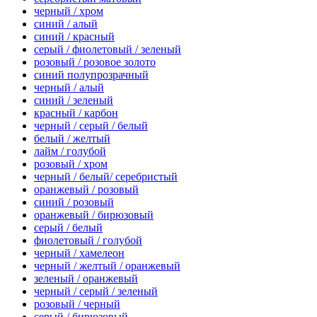
черный / хром
синий / алый
синий / красный
серый / фиолетовый / зеленый
розовый / розовое золото
синий полупрозрачный
черный / алый
синий / зеленый
красный / карбон
черный / серый / белый
белый / желтый
лайм / голубой
розовый / хром
черный / белый/ серебристый
оранжевый / розовый
синий / розовый
оранжевый / бирюзовый
серый / белый
фиолетовый / голубой
черный / хамелеон
черный / желтый / оранжевый
зеленый / оранжевый
черный / серый / зеленый
розовый / черный
серый / бирюзовый