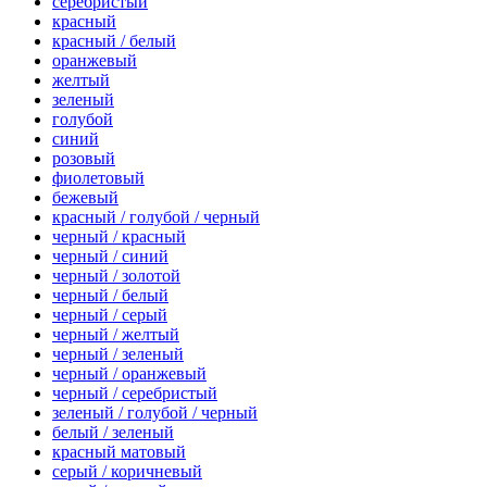
серебристый
красный
красный / белый
оранжевый
желтый
зеленый
голубой
синий
розовый
фиолетовый
бежевый
красный / голубой / черный
черный / красный
черный / синий
черный / золотой
черный / белый
черный / серый
черный / желтый
черный / зеленый
черный / оранжевый
черный / серебристый
зеленый / голубой / черный
белый / зеленый
красный матовый
серый / коричневый