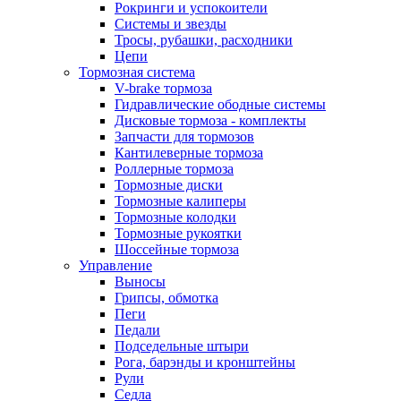
Рокринги и успокоители
Системы и звезды
Тросы, рубашки, расходники
Цепи
Тормозная система
V-brake тормоза
Гидравлические ободные системы
Дисковые тормоза - комплекты
Запчасти для тормозов
Кантилеверные тормоза
Роллерные тормоза
Тормозные диски
Тормозные калиперы
Тормозные колодки
Тормозные рукоятки
Шоссейные тормоза
Управление
Выносы
Грипсы, обмотка
Пеги
Педали
Подседельные штыри
Рога, барэнды и кронштейны
Рули
Седла