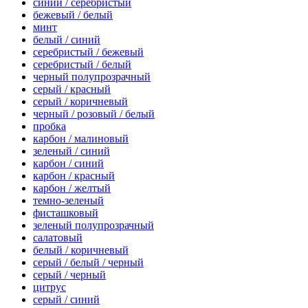
синий / серебристый
бежевый / белый
минт
белый / синий
серебристый / бежевый
серебристый / белый
черный полупрозрачный
серый / красный
серый / коричневый
черный / розовый / белый
пробка
карбон / малиновый
зеленый / синий
карбон / синий
карбон / красный
карбон / желтый
темно-зеленый
фисташковый
зеленый полупрозрачный
салатовый
белый / коричневый
серый / белый / черный
серый / черный
цитрус
серый / синий