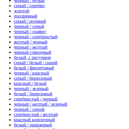
черный / белый
серый / серебро
золотой
прозрачный
серый / розовый
черный / серый
черный / графит
черный / серебристый
желтый / черный
черный / желтый
черный глянцевый
белый, с рисунком
серый / белый / синий
белый / фиолетовый
черный / красный
серый / бирюзовый
красный / белый
черный / зеленый
белый / бирюзовый
серебристый / черный
черный / желтый / зеленый
черный / синий
серебристый / желтый
красный кирпичный
белый / оранжевый