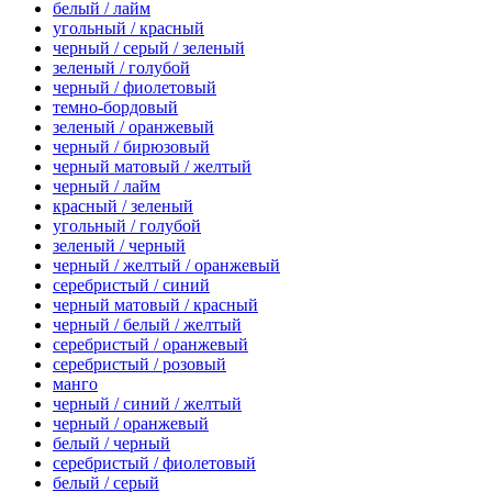
белый / лайм
угольный / красный
черный / серый / зеленый
зеленый / голубой
черный / фиолетовый
темно-бордовый
зеленый / оранжевый
черный / бирюзовый
черный матовый / желтый
черный / лайм
красный / зеленый
угольный / голубой
зеленый / черный
черный / желтый / оранжевый
серебристый / синий
черный матовый / красный
черный / белый / желтый
серебристый / оранжевый
серебристый / розовый
манго
черный / синий / желтый
черный / оранжевый
белый / черный
серебристый / фиолетовый
белый / серый