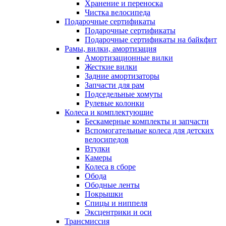
Хранение и переноска
Чистка велосипеда
Подарочные сертификаты
Подарочные сертификаты
Подарочные сертификаты на байкфит
Рамы, вилки, амортизация
Амортизационные вилки
Жесткие вилки
Задние амортизаторы
Запчасти для рам
Подседельные хомуты
Рулевые колонки
Колеса и комплектующие
Бескамерные комплекты и запчасти
Вспомогательные колеса для детских
велосипедов
Втулки
Камеры
Колеса в сборе
Обода
Ободные ленты
Покрышки
Спицы и ниппеля
Эксцентрики и оси
Трансмиссия