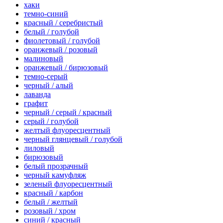
хаки
темно-синий
красный / серебристый
белый / голубой
фиолетовый / голубой
оранжевый / розовый
малиновый
оранжевый / бирюзовый
темно-серый
черный / алый
лаванда
графит
черный / серый / красный
серый / голубой
желтый флуоресцентный
черный глянцевый / голубой
лиловый
бирюзовый
белый прозрачный
черный камуфляж
зеленый флуоресцентный
красный / карбон
белый / желтый
розовый / хром
синий / красный