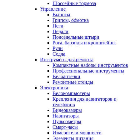
Шоссейные тормоза
Управление
Выносы
Грипсы, обмотка
Пеги
Педали
Подседельные штыри
Рога, барэнды и кронштейны
Рули
Седла
Инструмент для ремонта
Компактные наборы инструментов
Профессиональные инструменты
Велоаптечки
Ремонтные стенды
Электроника
Велокомпьютеры
Крепления для навигаторов и
телефонов
Видеокамеры
Навигаторы
Пульсометры
Смарт-часы
Измерители мощности
Элементы питания