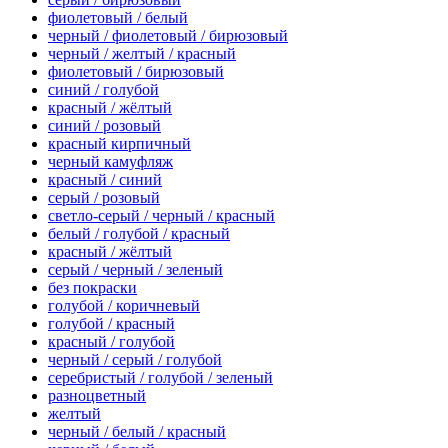
фиолетовый / белый
черный / фиолетовый / бирюзовый
черный / желтый / красный
фиолетовый / бирюзовый
синий / голубой
красный / жёлтый
синий / розовый
красный кирпичный
черный камуфляж
красный / синий
серый / розовый
светло-серый / черный / красный
белый / голубой / красный
красный / жёлтый
серый / черный / зеленый
без покраски
голубой / коричневый
голубой / красный
красный / голубой
черный / серый / голубой
серебристый / голубой / зеленый
разноцветный
желтый
черный / белый / красный