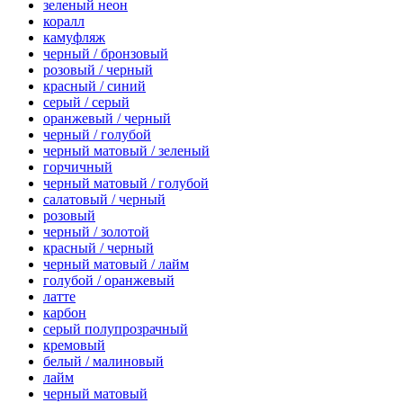
зеленый неон
коралл
камуфляж
черный / бронзовый
розовый / черный
красный / синий
серый / серый
оранжевый / черный
черный / голубой
черный матовый / зеленый
горчичный
черный матовый / голубой
салатовый / черный
розовый
черный / золотой
красный / черный
черный матовый / лайм
голубой / оранжевый
латте
карбон
серый полупрозрачный
кремовый
белый / малиновый
лайм
черный матовый