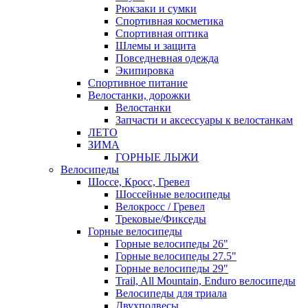
Рюкзаки и сумки
Спортивная косметика
Спортивная оптика
Шлемы и защита
Повседневная одежда
Экипировка
Спортивное питание
Велостанки, дорожки
Велостанки
Запчасти и аксессуары к велостанкам
ЛЕТО
ЗИМА
ГОРНЫЕ ЛЫЖИ
Велосипеды
Шоссе, Кросс, Гревел
Шоссейные велосипеды
Велокросс / Гревел
Трековые/Фикседы
Горные велосипеды
Горные велосипеды 26"
Горные велосипеды 27.5"
Горные велосипеды 29"
Trail, All Mountain, Enduro велосипеды
Велосипеды для триала
Двухподвесы