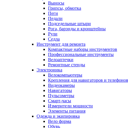
Выносы
Грипсы, обмотка
Пеги
Педали
Подседельные штыри
Рога, барэнды и кронштейны
Рули
Седла
Инструмент для ремонта
Компактные наборы инструментов
Профессиональные инструменты
Велоаптечки
Ремонтные стенды
Электроника
Велокомпьютеры
Крепления для навигаторов и телефоно
Видеокамеры
Навигаторы
Пульсометры
Смарт-часы
Измерители мощности
Элементы питания
Одежда и экипировка
Вело форма
Обувь