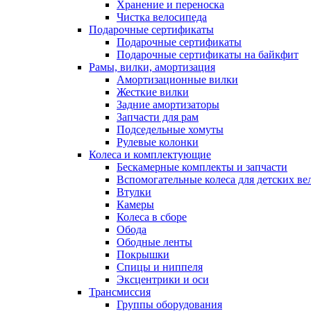
Хранение и переноска
Чистка велосипеда
Подарочные сертификаты
Подарочные сертификаты
Подарочные сертификаты на байкфит
Рамы, вилки, амортизация
Амортизационные вилки
Жесткие вилки
Задние амортизаторы
Запчасти для рам
Подседельные хомуты
Рулевые колонки
Колеса и комплектующие
Бескамерные комплекты и запчасти
Вспомогательные колеса для детских ве
Втулки
Камеры
Колеса в сборе
Обода
Ободные ленты
Покрышки
Спицы и ниппеля
Эксцентрики и оси
Трансмиссия
Группы оборудования