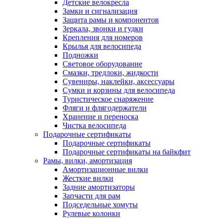
Детские велокресла
Замки и сигнализация
Защита рамы и компонентов
Зеркала, звонки и гудки
Крепления для номеров
Крылья для велосипеда
Подножки
Световое оборудование
Смазки, тредлоки, жидкости
Сувениры, наклейки, аксессуары
Сумки и корзины для велосипеда
Туристическое снаряжение
Фляги и флягодержатели
Хранение и переноска
Чистка велосипеда
Подарочные сертификаты
Подарочные сертификаты
Подарочные сертификаты на байкфит
Рамы, вилки, амортизация
Амортизационные вилки
Жесткие вилки
Задние амортизаторы
Запчасти для рам
Подседельные хомуты
Рулевые колонки