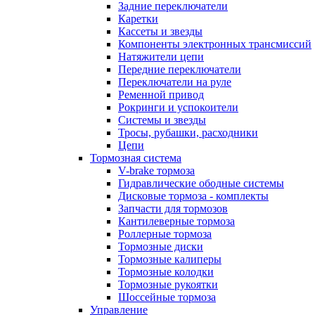
Задние переключатели
Каретки
Кассеты и звезды
Компоненты электронных трансмиссий
Натяжители цепи
Передние переключатели
Переключатели на руле
Ременной привод
Рокринги и успокоители
Системы и звезды
Тросы, рубашки, расходники
Цепи
Тормозная система
V-brake тормоза
Гидравлические ободные системы
Дисковые тормоза - комплекты
Запчасти для тормозов
Кантилеверные тормоза
Роллерные тормоза
Тормозные диски
Тормозные калиперы
Тормозные колодки
Тормозные рукоятки
Шоссейные тормоза
Управление