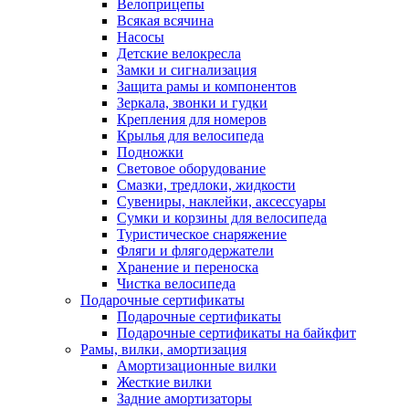
Велоприцепы
Всякая всячина
Насосы
Детские велокресла
Замки и сигнализация
Защита рамы и компонентов
Зеркала, звонки и гудки
Крепления для номеров
Крылья для велосипеда
Подножки
Световое оборудование
Смазки, тредлоки, жидкости
Сувениры, наклейки, аксессуары
Сумки и корзины для велосипеда
Туристическое снаряжение
Фляги и флягодержатели
Хранение и переноска
Чистка велосипеда
Подарочные сертификаты
Подарочные сертификаты
Подарочные сертификаты на байкфит
Рамы, вилки, амортизация
Амортизационные вилки
Жесткие вилки
Задние амортизаторы