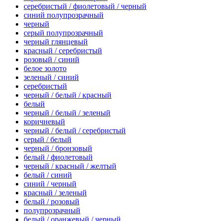
серебристый / фиолетовый / черный
синий полупрозрачный
черный
серый полупрозрачный
черный глянцевый
красный / серебристый
розовый / синий
белое золото
зеленый / синий
серебристый
черный / белый / красный
белый
черный / белый / зеленый
коричневый
черный / белый / серебристый
серый / белый
черный / бронзовый
белый / фиолетовый
черный / красный / желтый
белый / синий
синий / черный
красный / зеленый
белый / розовый
полупрозрачный
белый / оранжевый / черный