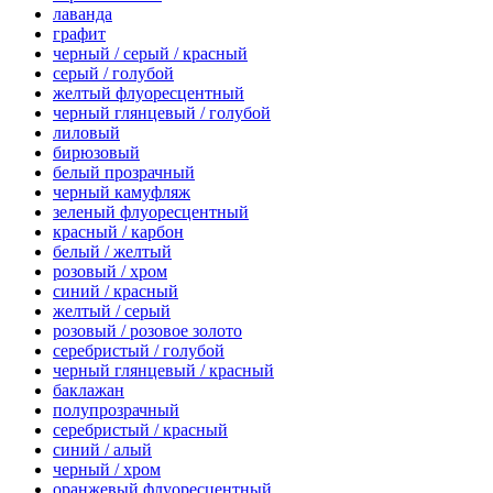
лаванда
графит
черный / серый / красный
серый / голубой
желтый флуоресцентный
черный глянцевый / голубой
лиловый
бирюзовый
белый прозрачный
черный камуфляж
зеленый флуоресцентный
красный / карбон
белый / желтый
розовый / хром
синий / красный
желтый / серый
розовый / розовое золото
серебристый / голубой
черный глянцевый / красный
баклажан
полупрозрачный
серебристый / красный
синий / алый
черный / хром
оранжевый флуоресцентный