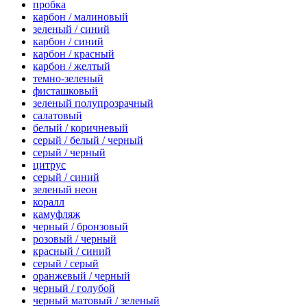
пробка
карбон / малиновый
зеленый / синий
карбон / синий
карбон / красный
карбон / желтый
темно-зеленый
фисташковый
зеленый полупрозрачный
салатовый
белый / коричневый
серый / белый / черный
серый / черный
цитрус
серый / синий
зеленый неон
коралл
камуфляж
черный / бронзовый
розовый / черный
красный / синий
серый / серый
оранжевый / черный
черный / голубой
черный матовый / зеленый