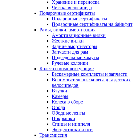
Хранение и переноска
Чистка велосипеда
Подарочные сертификаты
Подарочные сертификаты
Подарочные сертификаты на байкфит
Рамы, вилки, амортизация
Амортизационные вилки
Жесткие вилки
Задние амортизаторы
Запчасти для рам
Подседельные хомуты
Рулевые колонки
Колеса и комплектующие
Бескамерные комплекты и запчасти
Вспомогательные колеса для детских
велосипедов
Втулки
Камеры
Колеса в сборе
Обода
Ободные ленты
Покрышки
Спицы и ниппеля
Эксцентрики и оси
Трансмиссия