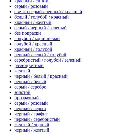
красный / синий
серый / розовый
светло-серый / черный / красный
белый / голубой / красный
красный / жёлтый
серый / черный / зеленый
без покраски
голубой / коричневый
голубой / красный
красный / голубой
черный / серый / голубой
серебристый / голубой / зеленый
разноцветный
желтый
черный / белый / красный
черный / белый
серый / серебро
золотой
прозрачный
серый / розовый
черный / серый
черный / графит
черный / серебристый
желтый / черный
черный / желтый