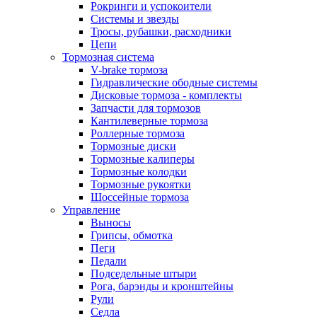
Рокринги и успокоители
Системы и звезды
Тросы, рубашки, расходники
Цепи
Тормозная система
V-brake тормоза
Гидравлические ободные системы
Дисковые тормоза - комплекты
Запчасти для тормозов
Кантилеверные тормоза
Роллерные тормоза
Тормозные диски
Тормозные калиперы
Тормозные колодки
Тормозные рукоятки
Шоссейные тормоза
Управление
Выносы
Грипсы, обмотка
Пеги
Педали
Подседельные штыри
Рога, барэнды и кронштейны
Рули
Седла