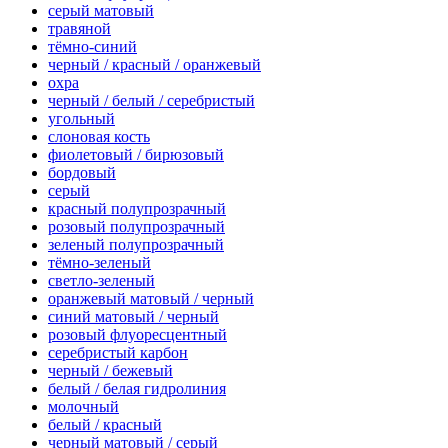
серый матовый
травяной
тёмно-синий
черный / красный / оранжевый
охра
черный / белый / серебристый
угольный
слоновая кость
фиолетовый / бирюзовый
бордовый
серый
красный полупрозрачный
розовый полупрозрачный
зеленый полупрозрачный
тёмно-зеленый
светло-зеленый
оранжевый матовый / черный
синий матовый / черный
розовый флуоресцентный
серебристый карбон
черный / бежевый
белый / белая гидролиния
молочный
белый / красный
черный матовый / серый