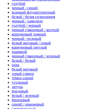
голубой
черный / синий
розовый флуоресцентный
белый / белая гидролиния
черный / хамелеон
голубой / черный
черный глянцевый / желтый
коричневый темный
черный / розовый
белый матовый / серый
коричневый светлый
травяной
черный глянцевый / зеленый
белый / белый
охра
белый матовый
серый глянец
тёмно-синий
угольный
латунь
бордовый
белый / зеленый
бронзовый
синий / оранжевый
слоновая кость