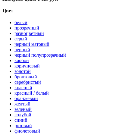
Цвет
белый
прозрачный
разноцветный
серый
черный матовый
черный
черный полупрозрачный
карбон
коричневый
золотой
бронзовый
серебристый
красный
красный / белый
оранжевый
желтый
зеленый
голубой
синий
розовый
фиолетовый