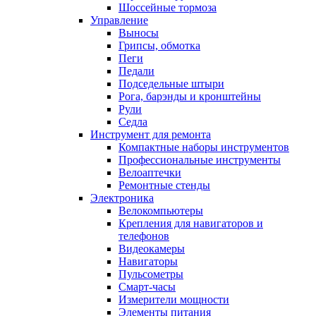
Шоссейные тормоза
Управление
Выносы
Грипсы, обмотка
Пеги
Педали
Подседельные штыри
Рога, барэнды и кронштейны
Рули
Седла
Инструмент для ремонта
Компактные наборы инструментов
Профессиональные инструменты
Велоаптечки
Ремонтные стенды
Электроника
Велокомпьютеры
Крепления для навигаторов и
телефонов
Видеокамеры
Навигаторы
Пульсометры
Смарт-часы
Измерители мощности
Элементы питания