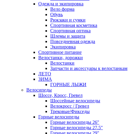
Одежда и экипировка
Вело форма
Обувь
Рюкзаки и сумки
Спортивная косметика
Спортивная оптика
Шлемы и защита
Повседневная одежда
Экипировка
Спортивное питание
Велостанки, дорожки
Велостанки
Запчасти и аксессуары к велостанкам
ЛЕТО
ЗИМА
ГОРНЫЕ ЛЫЖИ
Велосипеды
Шоссе, Кросс, Гревел
Шоссейные велосипеды
Велокросс / Гревел
Трековые/Фикседы
Горные велосипеды
Горные велосипеды 26"
Горные велосипеды 27.5"
Горные велосипеды 29"