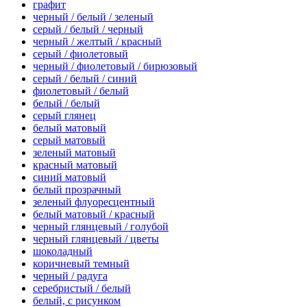
графит
черный / белый / зеленый
серый / белый / черный
черный / желтый / красный
серый / фиолетовый
черный / фиолетовый / бирюзовый
серый / белый / синий
фиолетовый / белый
белый / белый
серый глянец
белый матовый
серый матовый
зеленый матовый
красный матовый
синий матовый
белый прозрачный
зеленый флуоресцентный
белый матовый / красный
черный глянцевый / голубой
черный глянцевый / цветы
шоколадный
коричневый темный
черный / радуга
серебристый / белый
белый, с рисунком