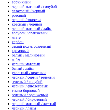
горчичный
черный матовый / голубой
салатовый / черный
розовый
черный / золотой
красный / черный
черный матовый / лайм
голубой / оранжевый
латте
карбон
серый полупрозрачный
кремовый
белый / малиновый
лайм
черный матовый
белый / лайм
угольный / красный
черный / серый / зеленый
зеленый / голубой
черный / фиолетовый
темно-бордовый
зеленый / оранжевый
черный / бирюзовый
черный матовый / желтый
черный / лайм