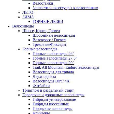
Велостанки
Запчасти и аксессуары к велостанкам
ЛЕТО
ЗИМА
ГОРНЫЕ ЛЫЖИ
Велосипеды
Шоссе, Кросс, Гревел
Шоссейные велосипеды
Велокросс / Гревел
Трековые/Фикседы
Горные велосипеды
Горные велосипеды 26"
Горные велосипеды 27.5"
Горные велосипеды 29"
Trail, All Mountain, Enduro велосипеды
Велосипеды для триала
Двухподвесы
Велосипеды Dirt / 4X
Фэтбайки
Триатлон и раздельный старт
Городские и дорожные велосипеды
Гибриды универсальные
Гибриды шоссейные
Городские велосипеды
Круизеры