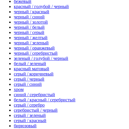
бежевый
красный / голубой / черный
черный / красный
черный / синий
черный / золотой
черный / белый
черный / серый
черный / желтый
черный / зеленый
черный / оранжевый
черный / серебристый
зеленый / голубой / черный
белый / зеленый
красный матовый
серый / коричневый
серый / черный
серый / синий
хром
синий / серебристый
белый / красный / серебристый
серый / серебро
серебристый / черный
серый / зеленый
серый / красный
бирюзовый