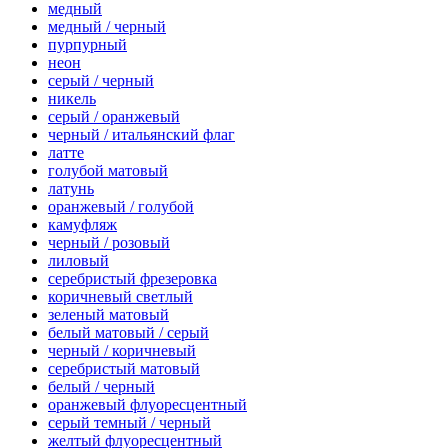
медный
медный / черный
пурпурный
неон
серый / черный
никель
серый / оранжевый
черный / итальянский флаг
латте
голубой матовый
латунь
оранжевый / голубой
камуфляж
черный / розовый
лиловый
серебристый фрезеровка
коричневый светлый
зеленый матовый
белый матовый / серый
черный / коричневый
серебристый матовый
белый / черный
оранжевый флуоресцентный
серый темный / черный
желтый флуоресцентный