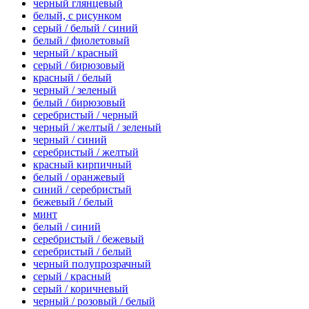
черный глянцевый
белый, с рисунком
серый / белый / синий
белый / фиолетовый
черный / красный
серый / бирюзовый
красный / белый
черный / зеленый
белый / бирюзовый
серебристый / черный
черный / желтый / зеленый
черный / синий
серебристый / желтый
красный кирпичный
белый / оранжевый
синий / серебристый
бежевый / белый
минт
белый / синий
серебристый / бежевый
серебристый / белый
черный полупрозрачный
серый / красный
серый / коричневый
черный / розовый / белый