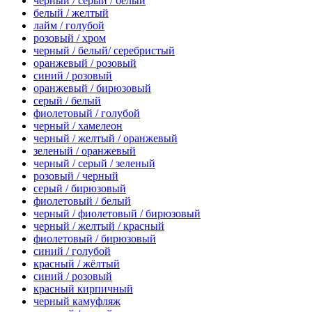
черный / серый / белый
белый / желтый
лайм / голубой
розовый / хром
черный / белый/ серебристый
оранжевый / розовый
синий / розовый
оранжевый / бирюзовый
серый / белый
фиолетовый / голубой
черный / хамелеон
черный / желтый / оранжевый
зеленый / оранжевый
черный / серый / зеленый
розовый / черный
серый / бирюзовый
фиолетовый / белый
черный / фиолетовый / бирюзовый
черный / желтый / красный
фиолетовый / бирюзовый
синий / голубой
красный / жёлтый
синий / розовый
красный кирпичный
черный камуфляж