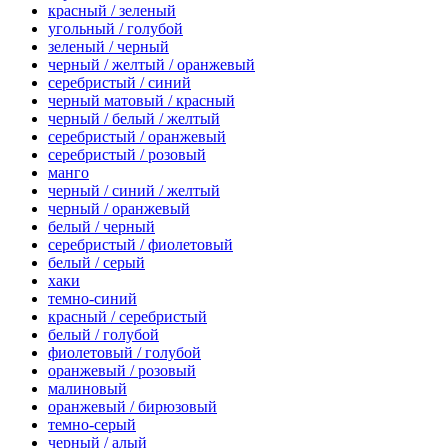
красный / зеленый
угольный / голубой
зеленый / черный
черный / желтый / оранжевый
серебристый / синий
черный матовый / красный
черный / белый / желтый
серебристый / оранжевый
серебристый / розовый
манго
черный / синий / желтый
черный / оранжевый
белый / черный
серебристый / фиолетовый
белый / серый
хаки
темно-синий
красный / серебристый
белый / голубой
фиолетовый / голубой
оранжевый / розовый
малиновый
оранжевый / бирюзовый
темно-серый
черный / алый