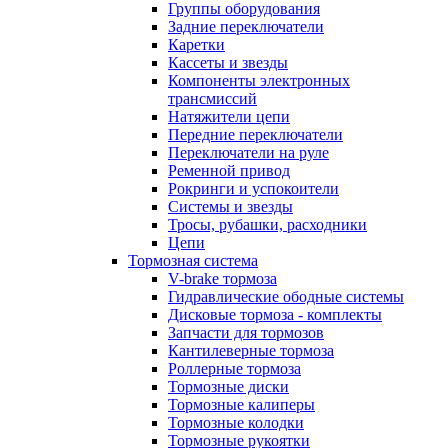
Группы оборудования
Задние переключатели
Каретки
Кассеты и звезды
Компоненты электронных
трансмиссий
Натяжители цепи
Передние переключатели
Переключатели на руле
Ременной привод
Рокринги и успокоители
Системы и звезды
Тросы, рубашки, расходники
Цепи
Тормозная система
V-brake тормоза
Гидравлические ободные системы
Дисковые тормоза - комплекты
Запчасти для тормозов
Кантилеверные тормоза
Роллерные тормоза
Тормозные диски
Тормозные калиперы
Тормозные колодки
Тормозные рукоятки