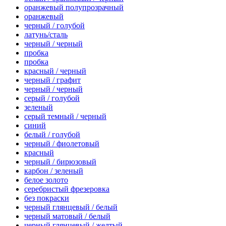
оранжевый полупрозрачный
оранжевый
черный / голубой
латунь/сталь
черный / черный
пробка
пробка
красный / черный
черный / графит
черный / черный
серый / голубой
зеленый
серый темный / черный
синий
белый / голубой
черный / фиолетовый
красный
черный / бирюзовый
карбон / зеленый
белое золото
серебристый фрезеровка
без покраски
черный глянцевый / белый
черный матовый / белый
черный глянцевый / желтый