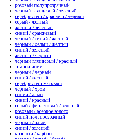
розовый полупрозрачный
черный глянцевый / зеленый
серебристый / красный / черный
серый / желтый
желтый / зеленый
синий / оранжевый
черный / синий / желтый
черный / белый / желтый
синий / зеленый
желтый / черный
черный глянцевый / красный
темно-синий
черный / черный
синий / желтый
серебристый матовый
черный / хром
синий / алый
синий / красный
серый / фиолетовый / зеленый
розовый / розовое золото
синий полупрозрачный
черный / алый
синий / зеленый
красный / карбон