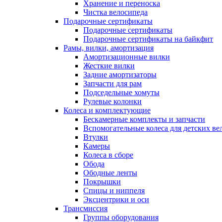
Хранение и переноска
Чистка велосипеда
Подарочные сертификаты
Подарочные сертификаты
Подарочные сертификаты на байкфит
Рамы, вилки, амортизация
Амортизационные вилки
Жесткие вилки
Задние амортизаторы
Запчасти для рам
Подседельные хомуты
Рулевые колонки
Колеса и комплектующие
Бескамерные комплекты и запчасти
Вспомогательные колеса для детских ве
Втулки
Камеры
Колеса в сборе
Обода
Ободные ленты
Покрышки
Спицы и ниппеля
Эксцентрики и оси
Трансмиссия
Группы оборудования