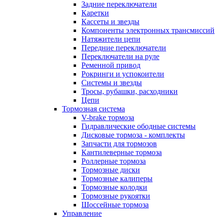
Задние переключатели
Каретки
Кассеты и звезды
Компоненты электронных трансмиссий
Натяжители цепи
Передние переключатели
Переключатели на руле
Ременной привод
Рокринги и успокоители
Системы и звезды
Тросы, рубашки, расходники
Цепи
Тормозная система
V-brake тормоза
Гидравлические ободные системы
Дисковые тормоза - комплекты
Запчасти для тормозов
Кантилеверные тормоза
Роллерные тормоза
Тормозные диски
Тормозные калиперы
Тормозные колодки
Тормозные рукоятки
Шоссейные тормоза
Управление