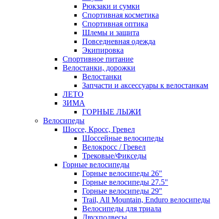
Рюкзаки и сумки
Спортивная косметика
Спортивная оптика
Шлемы и защита
Повседневная одежда
Экипировка
Спортивное питание
Велостанки, дорожки
Велостанки
Запчасти и аксессуары к велостанкам
ЛЕТО
ЗИМА
ГОРНЫЕ ЛЫЖИ
Велосипеды
Шоссе, Кросс, Гревел
Шоссейные велосипеды
Велокросс / Гревел
Трековые/Фикседы
Горные велосипеды
Горные велосипеды 26"
Горные велосипеды 27.5"
Горные велосипеды 29"
Trail, All Mountain, Enduro велосипеды
Велосипеды для триала
Двухподвесы