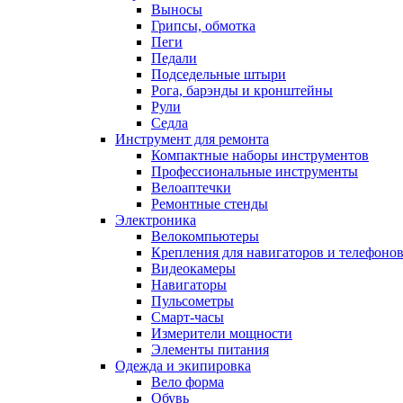
Выносы
Грипсы, обмотка
Пеги
Педали
Подседельные штыри
Рога, барэнды и кронштейны
Рули
Седла
Инструмент для ремонта
Компактные наборы инструментов
Профессиональные инструменты
Велоаптечки
Ремонтные стенды
Электроника
Велокомпьютеры
Крепления для навигаторов и телефоно
Видеокамеры
Навигаторы
Пульсометры
Смарт-часы
Измерители мощности
Элементы питания
Одежда и экипировка
Вело форма
Обувь