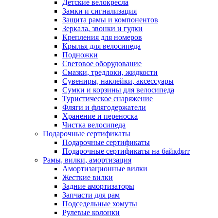
Детские велокресла
Замки и сигнализация
Защита рамы и компонентов
Зеркала, звонки и гудки
Крепления для номеров
Крылья для велосипеда
Подножки
Световое оборудование
Смазки, тредлоки, жидкости
Сувениры, наклейки, аксессуары
Сумки и корзины для велосипеда
Туристическое снаряжение
Фляги и флягодержатели
Хранение и переноска
Чистка велосипеда
Подарочные сертификаты
Подарочные сертификаты
Подарочные сертификаты на байкфит
Рамы, вилки, амортизация
Амортизационные вилки
Жесткие вилки
Задние амортизаторы
Запчасти для рам
Подседельные хомуты
Рулевые колонки