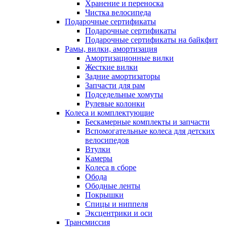
Хранение и переноска
Чистка велосипеда
Подарочные сертификаты
Подарочные сертификаты
Подарочные сертификаты на байкфит
Рамы, вилки, амортизация
Амортизационные вилки
Жесткие вилки
Задние амортизаторы
Запчасти для рам
Подседельные хомуты
Рулевые колонки
Колеса и комплектующие
Бескамерные комплекты и запчасти
Вспомогательные колеса для детских
велосипедов
Втулки
Камеры
Колеса в сборе
Обода
Ободные ленты
Покрышки
Спицы и ниппеля
Эксцентрики и оси
Трансмиссия