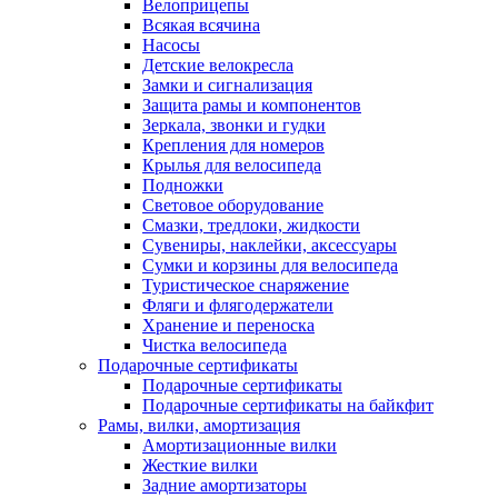
Велоприцепы
Всякая всячина
Насосы
Детские велокресла
Замки и сигнализация
Защита рамы и компонентов
Зеркала, звонки и гудки
Крепления для номеров
Крылья для велосипеда
Подножки
Световое оборудование
Смазки, тредлоки, жидкости
Сувениры, наклейки, аксессуары
Сумки и корзины для велосипеда
Туристическое снаряжение
Фляги и флягодержатели
Хранение и переноска
Чистка велосипеда
Подарочные сертификаты
Подарочные сертификаты
Подарочные сертификаты на байкфит
Рамы, вилки, амортизация
Амортизационные вилки
Жесткие вилки
Задние амортизаторы