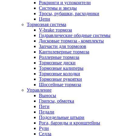
Рокринги и успокоители
Системы и звезды
Тросы, рубашки, расходники
Цепи
Тормозная система
V-brake тормоза
Гидравлические ободные системы
Дисковые тормоза - комплекты
Запчасти для тормозов
Кантилеверные тормоза
Роллерные тормоза
Тормозные диски
Тормозные калиперы
Тормозные колодки
Тормозные рукоятки
Шоссейные тормоза
Управление
Выносы
Грипсы, обмотка
Пеги
Педали
Подседельные штыри
Рога, барэнды и кронштейны
Рули
Седла