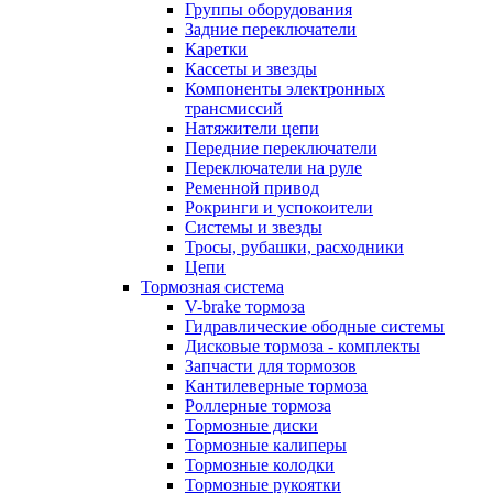
Группы оборудования
Задние переключатели
Каретки
Кассеты и звезды
Компоненты электронных
трансмиссий
Натяжители цепи
Передние переключатели
Переключатели на руле
Ременной привод
Рокринги и успокоители
Системы и звезды
Тросы, рубашки, расходники
Цепи
Тормозная система
V-brake тормоза
Гидравлические ободные системы
Дисковые тормоза - комплекты
Запчасти для тормозов
Кантилеверные тормоза
Роллерные тормоза
Тормозные диски
Тормозные калиперы
Тормозные колодки
Тормозные рукоятки