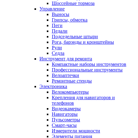
Шоссейные тормоза
Управление
Выносы
Грипсы, обмотка
Пеги
Педали
Подседельные штыри
Рога, барэнды и кронштейны
Рули
Седла
Инструмент для ремонта
Компактные наборы инструментов
Профессиональные инструменты
Велоаптечки
Ремонтные стенды
Электроника
Велокомпьютеры
Крепления для навигаторов и
телефонов
Видеокамеры
Навигаторы
Пульсометры
Смарт-часы
Измерители мощности
Элементы питания