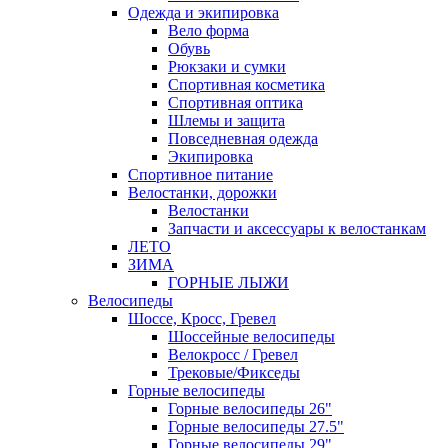
Одежда и экипировка
Вело форма
Обувь
Рюкзаки и сумки
Спортивная косметика
Спортивная оптика
Шлемы и защита
Повседневная одежда
Экипировка
Спортивное питание
Велостанки, дорожки
Велостанки
Запчасти и аксессуары к велостанкам
ЛЕТО
ЗИМА
ГОРНЫЕ ЛЫЖИ
Велосипеды
Шоссе, Кросс, Гревел
Шоссейные велосипеды
Велокросс / Гревел
Трековые/Фикседы
Горные велосипеды
Горные велосипеды 26"
Горные велосипеды 27.5"
Горные велосипеды 29"