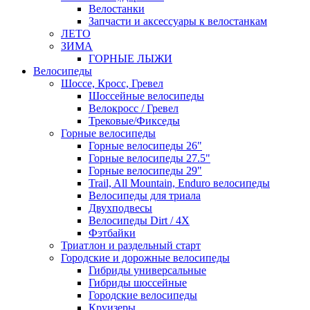
Велостанки
Запчасти и аксессуары к велостанкам
ЛЕТО
ЗИМА
ГОРНЫЕ ЛЫЖИ
Велосипеды
Шоссе, Кросс, Гревел
Шоссейные велосипеды
Велокросс / Гревел
Трековые/Фикседы
Горные велосипеды
Горные велосипеды 26"
Горные велосипеды 27.5"
Горные велосипеды 29"
Trail, All Mountain, Enduro велосипеды
Велосипеды для триала
Двухподвесы
Велосипеды Dirt / 4X
Фэтбайки
Триатлон и раздельный старт
Городские и дорожные велосипеды
Гибриды универсальные
Гибриды шоссейные
Городские велосипеды
Круизеры