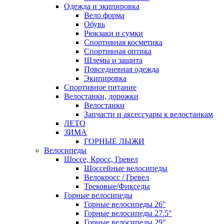
Одежда и экипировка
Вело форма
Обувь
Рюкзаки и сумки
Спортивная косметика
Спортивная оптика
Шлемы и защита
Повседневная одежда
Экипировка
Спортивное питание
Велостанки, дорожки
Велостанки
Запчасти и аксессуары к велостанкам
ЛЕТО
ЗИМА
ГОРНЫЕ ЛЫЖИ
Велосипеды
Шоссе, Кросс, Гревел
Шоссейные велосипеды
Велокросс / Гревел
Трековые/Фикседы
Горные велосипеды
Горные велосипеды 26"
Горные велосипеды 27.5"
Горные велосипеды 29"