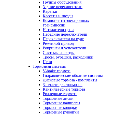
Группы оборудования
Задние переключатели
Каретки
Кассеты и звезды
Компоненты электронных
трансмиссий
Натяжители цепи
Передние переключатели
Переключатели на руле
Ременной привод
Рокринги и успокоители
Системы и звезды
Тросы, рубашки, расходники
Цепи
Тормозная система
V-brake тормоза
Гидравлические ободные системы
Дисковые тормоза - комплекты
Запчасти для тормозов
Кантилеверные тормоза
Роллерные тормоза
Тормозные диски
Тормозные калиперы
Тормозные колодки
Тормозные рукоятки