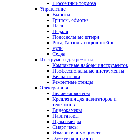
Шоссейные тормоза
Управление
Выносы
Грипсы, обмотка
Пеги
Педали
Подседельные штыри
Рога, барэнды и кронштейны
Рули
Седла
Инструмент для ремонта
Компактные наборы инструментов
Профессиональные инструменты
Велоаптечки
Ремонтные стенды
Электроника
Велокомпьютеры
Крепления для навигаторов и
телефонов
Видеокамеры
Навигаторы
Пульсометры
Смарт-часы
Измерители мощности
Элементы питания