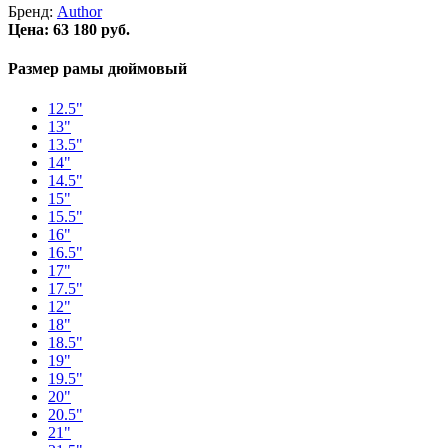
Бренд:
Author
Цена:
63 180 руб.
Размер рамы дюймовый
12.5"
13"
13.5"
14"
14.5"
15"
15.5"
16"
16.5"
17"
17.5"
12"
18"
18.5"
19"
19.5"
20"
20.5"
21"