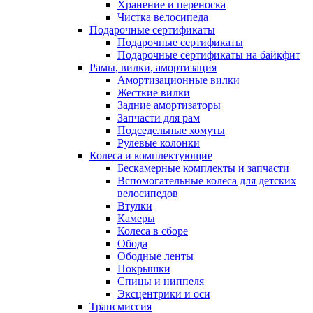
Хранение и переноска
Чистка велосипеда
Подарочные сертификаты
Подарочные сертификаты
Подарочные сертификаты на байкфит
Рамы, вилки, амортизация
Амортизационные вилки
Жесткие вилки
Задние амортизаторы
Запчасти для рам
Подседельные хомуты
Рулевые колонки
Колеса и комплектующие
Бескамерные комплекты и запчасти
Вспомогательные колеса для детских
велосипедов
Втулки
Камеры
Колеса в сборе
Обода
Ободные ленты
Покрышки
Спицы и ниппеля
Эксцентрики и оси
Трансмиссия