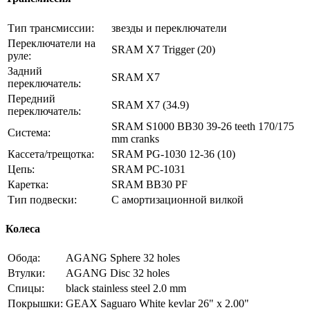
Тип трансмиссии:
звезды и переключатели
Переключатели на
SRAM X7 Trigger (20)
руле:
Задний
SRAM X7
переключатель:
Передний
SRAM X7 (34.9)
переключатель:
SRAM S1000 BB30 39-26 teeth 170/175
Система:
mm cranks
Кассета/трещотка:
SRAM PG-1030 12-36 (10)
Цепь:
SRAM PC-1031
Каретка:
SRAM BB30 PF
Тип подвески:
С амортизационной вилкой
Колеса
Обода:
AGANG Sphere 32 holes
Втулки:
AGANG Disc 32 holes
Спицы:
black stainless steel 2.0 mm
Покрышки:
GEAX Saguaro White kevlar 26" x 2.00"