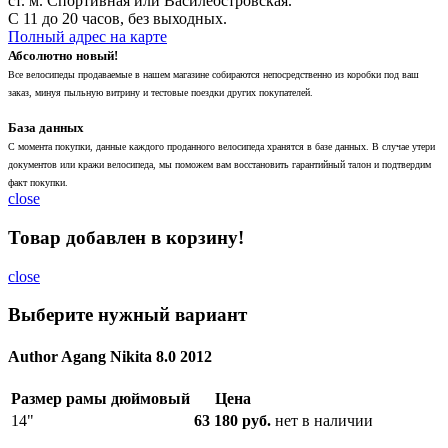
ст. м. Спортивная или Василеостровская.
С 11 до 20 часов, без выходных.
Полный адрес на карте
Абсолютно новый!
Все велосипеды продаваемые в нашем магазине собираются непосредственно из коробки под ваш
заказ, минуя пыльную витрину и тестовые поездки других покупателей.
База данных
С момента покупки, данные каждого проданного велосипеда хранятся в базе данных. В случае утери
документов или кражи велосипеда, мы поможем вам восстановить гарантийный талон и подтвердим
факт покупки.
close
Товар добавлен в корзину!
close
Выберите нужный вариант
Author Agang Nikita 8.0 2012
Размер рамы дюймовый
Цена
14"
63 180 руб.
нет в наличии