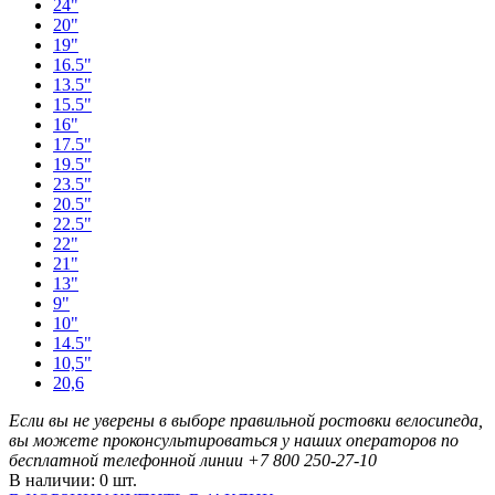
24"
20"
19"
16.5"
13.5"
15.5"
16"
17.5"
19.5"
23.5"
20.5"
22.5"
22"
21"
13"
9"
10"
14.5"
10,5"
20,6
Если вы не уверены в выборе правильной ростовки велосипеда,
вы можете проконсультироваться у наших операторов по
бесплатной телефонной линии
+7 800 250-27-10
В наличии: 0 шт.