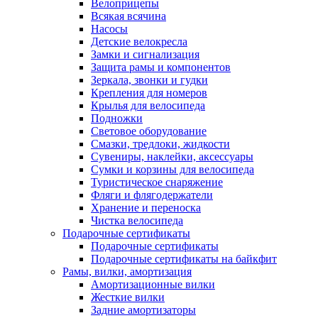
Велоприцепы
Всякая всячина
Насосы
Детские велокресла
Замки и сигнализация
Защита рамы и компонентов
Зеркала, звонки и гудки
Крепления для номеров
Крылья для велосипеда
Подножки
Световое оборудование
Смазки, тредлоки, жидкости
Сувениры, наклейки, аксессуары
Сумки и корзины для велосипеда
Туристическое снаряжение
Фляги и флягодержатели
Хранение и переноска
Чистка велосипеда
Подарочные сертификаты
Подарочные сертификаты
Подарочные сертификаты на байкфит
Рамы, вилки, амортизация
Амортизационные вилки
Жесткие вилки
Задние амортизаторы