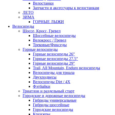
Велостанки
Запчасти и аксессуары к велостанкам
ЛЕТО
ЗИМА
ГОРНЫЕ ЛЫЖИ
Велосипеды
Шоссе, Кросс, Гревел
Шоссейные велосипеды
Велокросс / Гревел
Трековые/Фикседы
Горные велосипеды
Горные велосипеды 26"
Горные велосипеды 27.5"
Горные велосипеды 29"
Trail, All Mountain, Enduro велосипеды
Велосипеды для триала
Двухподвесы
Велосипеды Dirt / 4X
Фэтбайки
Триатлон и раздельный старт
Городские и дорожные велосипеды
Гибриды универсальные
Гибриды шоссейные
Городские велосипеды
Круизеры