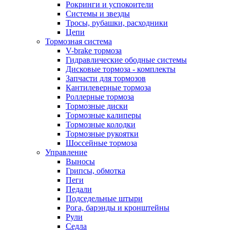
Рокринги и успокоители
Системы и звезды
Тросы, рубашки, расходники
Цепи
Тормозная система
V-brake тормоза
Гидравлические ободные системы
Дисковые тормоза - комплекты
Запчасти для тормозов
Кантилеверные тормоза
Роллерные тормоза
Тормозные диски
Тормозные калиперы
Тормозные колодки
Тормозные рукоятки
Шоссейные тормоза
Управление
Выносы
Грипсы, обмотка
Пеги
Педали
Подседельные штыри
Рога, барэнды и кронштейны
Рули
Седла