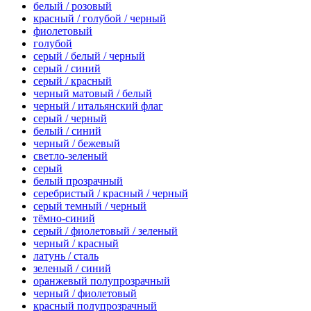
белый / розовый
красный / голубой / черный
фиолетовый
голубой
серый / белый / черный
серый / синий
серый / красный
черный матовый / белый
черный / итальянский флаг
серый / черный
белый / синий
черный / бежевый
светло-зеленый
серый
белый прозрачный
серебристый / красный / черный
серый темный / черный
тёмно-синий
серый / фиолетовый / зеленый
черный / красный
латунь / сталь
зеленый / синий
оранжевый полупрозрачный
черный / фиолетовый
красный полупрозрачный