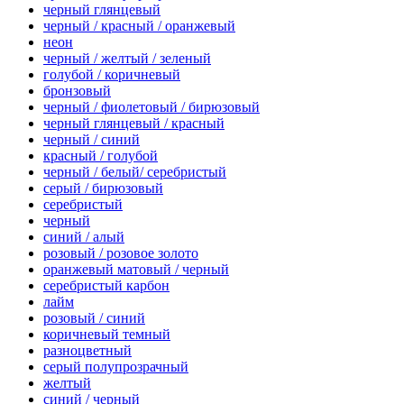
черный глянцевый
черный / красный / оранжевый
неон
черный / желтый / зеленый
голубой / коричневый
бронзовый
черный / фиолетовый / бирюзовый
черный глянцевый / красный
черный / синий
красный / голубой
черный / белый/ серебристый
серый / бирюзовый
серебристый
черный
синий / алый
розовый / розовое золото
оранжевый матовый / черный
серебристый карбон
лайм
розовый / синий
коричневый темный
разноцветный
серый полупрозрачный
желтый
синий / черный