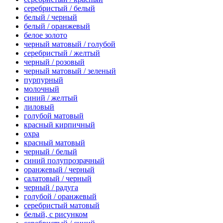
серебристый / белый
белый / черный
белый / оранжевый
белое золото
черный матовый / голубой
серебристый / желтый
черный / розовый
черный матовый / зеленый
пурпурный
молочный
синий / желтый
лиловый
голубой матовый
красный кирпичный
охра
красный матовый
черный / белый
синий полупрозрачный
оранжевый / черный
салатовый / черный
черный / радуга
голубой / оранжевый
серебристый матовый
белый, с рисунком