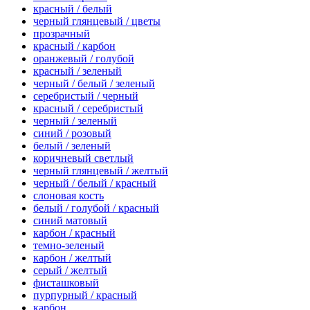
красный / белый
черный глянцевый / цветы
прозрачный
красный / карбон
оранжевый / голубой
красный / зеленый
черный / белый / зеленый
серебристый / черный
красный / серебристый
черный / зеленый
синий / розовый
белый / зеленый
коричневый светлый
черный глянцевый / желтый
черный / белый / красный
слоновая кость
белый / голубой / красный
синий матовый
карбон / красный
темно-зеленый
карбон / желтый
серый / желтый
фисташковый
пурпурный / красный
карбон