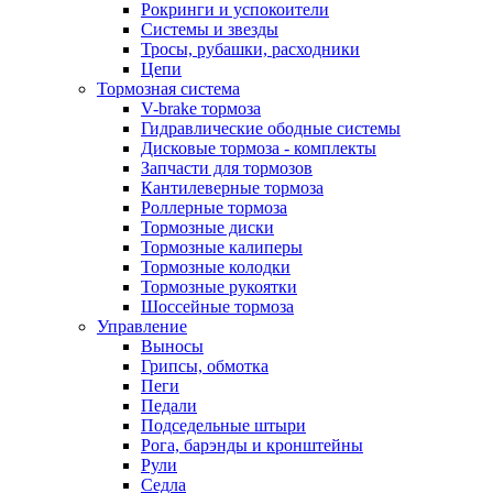
Рокринги и успокоители
Системы и звезды
Тросы, рубашки, расходники
Цепи
Тормозная система
V-brake тормоза
Гидравлические ободные системы
Дисковые тормоза - комплекты
Запчасти для тормозов
Кантилеверные тормоза
Роллерные тормоза
Тормозные диски
Тормозные калиперы
Тормозные колодки
Тормозные рукоятки
Шоссейные тормоза
Управление
Выносы
Грипсы, обмотка
Пеги
Педали
Подседельные штыри
Рога, барэнды и кронштейны
Рули
Седла