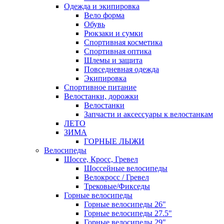
Одежда и экипировка
Вело форма
Обувь
Рюкзаки и сумки
Спортивная косметика
Спортивная оптика
Шлемы и защита
Повседневная одежда
Экипировка
Спортивное питание
Велостанки, дорожки
Велостанки
Запчасти и аксессуары к велостанкам
ЛЕТО
ЗИМА
ГОРНЫЕ ЛЫЖИ
Велосипеды
Шоссе, Кросс, Гревел
Шоссейные велосипеды
Велокросс / Гревел
Трековые/Фикседы
Горные велосипеды
Горные велосипеды 26"
Горные велосипеды 27.5"
Горные велосипеды 29"