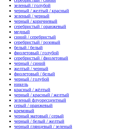
серебристый / синий
зеленый / голубой
черный / желтый / красный
зеленый / черный
черный / коричневый
серебристый / оранжевый
медный
синий / серебристый
серебристый / розовый
белый / белый
фиолетовый / голубой
серебристый / фиолетовый
черный / синий
желтый / черный
фиолетовый / белый
черный / голубой
никель
красный / жёлтый
черный / красный / желтый
зеленый флуоресцентный
серый / оранжевый
кремовый
черный матовый / серый
черный / белый / желтый
черный глянцевый / зеленый