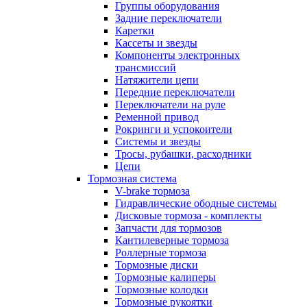
Группы оборудования
Задние переключатели
Каретки
Кассеты и звезды
Компоненты электронных
трансмиссий
Натяжители цепи
Передние переключатели
Переключатели на руле
Ременной привод
Рокринги и успокоители
Системы и звезды
Тросы, рубашки, расходники
Цепи
Тормозная система
V-brake тормоза
Гидравлические ободные системы
Дисковые тормоза - комплекты
Запчасти для тормозов
Кантилеверные тормоза
Роллерные тормоза
Тормозные диски
Тормозные калиперы
Тормозные колодки
Тормозные рукоятки