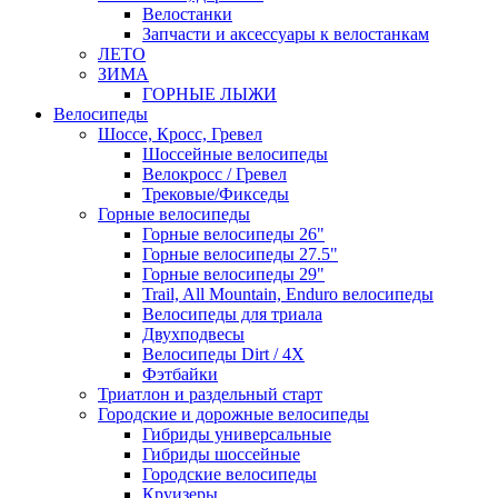
Велостанки
Запчасти и аксессуары к велостанкам
ЛЕТО
ЗИМА
ГОРНЫЕ ЛЫЖИ
Велосипеды
Шоссе, Кросс, Гревел
Шоссейные велосипеды
Велокросс / Гревел
Трековые/Фикседы
Горные велосипеды
Горные велосипеды 26"
Горные велосипеды 27.5"
Горные велосипеды 29"
Trail, All Mountain, Enduro велосипеды
Велосипеды для триала
Двухподвесы
Велосипеды Dirt / 4X
Фэтбайки
Триатлон и раздельный старт
Городские и дорожные велосипеды
Гибриды универсальные
Гибриды шоссейные
Городские велосипеды
Круизеры