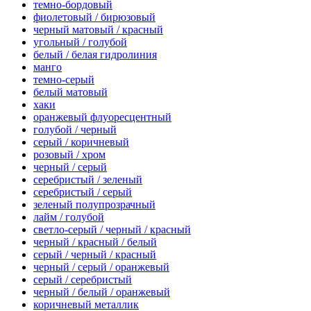
темно-бордовый
фиолетовый / бирюзовый
черный матовый / красный
угольный / голубой
белый / белая гидролиния
манго
темно-серый
белый матовый
хаки
оранжевый флуоресцентный
голубой / черный
серый / коричневый
розовый / хром
черный / серый
серебристый / зеленый
серебристый / серый
зеленый полупрозрачный
лайм / голубой
светло-серый / черный / красный
черный / красный / белый
серый / черный / красный
черный / серый / оранжевый
серый / серебристый
черный / белый / оранжевый
коричневый металлик