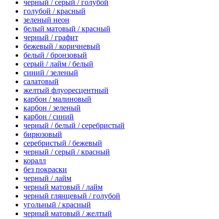
черный / серый / голубой
голубой / красный
зеленый неон
белый матовый / красный
черный / графит
бежевый / коричневый
белый / бронзовый
серый / лайм / белый
синий / зеленый
салатовый
желтый флуоресцентный
карбон / малиновый
карбон / зеленый
карбон / синий
черный / белый / серебристый
бирюзовый
серебристый / бежевый
черный / серый / красный
коралл
без покраски
черный / лайм
черный матовый / лайм
черный глянцевый / голубой
угольный / красный
черный матовый / желтый