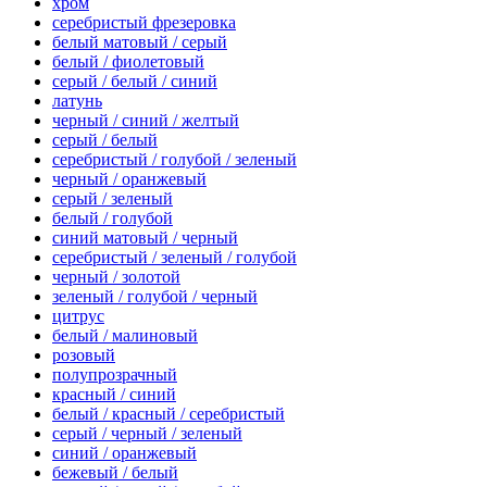
хром
серебристый фрезеровка
белый матовый / серый
белый / фиолетовый
серый / белый / синий
латунь
черный / синий / желтый
серый / белый
серебристый / голубой / зеленый
черный / оранжевый
серый / зеленый
белый / голубой
синий матовый / черный
серебристый / зеленый / голубой
черный / золотой
зеленый / голубой / черный
цитрус
белый / малиновый
розовый
полупрозрачный
красный / синий
белый / красный / серебристый
серый / черный / зеленый
синий / оранжевый
бежевый / белый