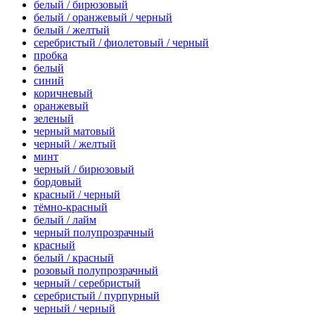
белый / бирюзовый
белый / оранжевый / черный
белый / желтый
серебристый / фиолетовый / черный
пробка
белый
синий
коричневый
оранжевый
зеленый
черный матовый
черный / желтый
минт
черный / бирюзовый
бордовый
красный / черный
тёмно-красный
белый / лайм
черный полупрозрачный
красный
белый / красный
розовый полупрозрачный
черный / серебристый
серебристый / пурпурный
черный / черный