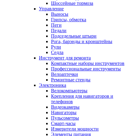
Шоссейные тормоза
Управление
Выносы
Грипсы, обмотка
Пеги
Педали
Подседельные штыри
Рога, барэнды и кронштейны
Рули
Седла
Инструмент для ремонта
Компактные наборы инструментов
Профессиональные инструменты
Велоаптечки
Ремонтные стенды
Электроника
Велокомпьютеры
Крепления для навигаторов и
телефонов
Видеокамеры
Навигаторы
Пульсометры
Смарт-часы
Измерители мощности
Элементы питания