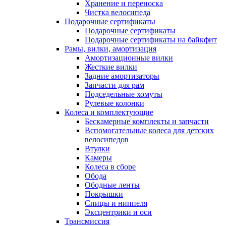
Хранение и переноска
Чистка велосипеда
Подарочные сертификаты
Подарочные сертификаты
Подарочные сертификаты на байкфит
Рамы, вилки, амортизация
Амортизационные вилки
Жесткие вилки
Задние амортизаторы
Запчасти для рам
Подседельные хомуты
Рулевые колонки
Колеса и комплектующие
Бескамерные комплекты и запчасти
Вспомогательные колеса для детских
велосипедов
Втулки
Камеры
Колеса в сборе
Обода
Ободные ленты
Покрышки
Спицы и ниппеля
Эксцентрики и оси
Трансмиссия