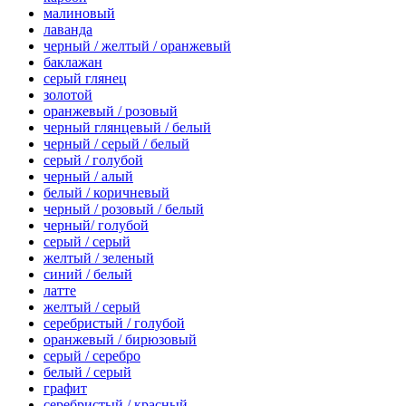
малиновый
лаванда
черный / желтый / оранжевый
баклажан
серый глянец
золотой
оранжевый / розовый
черный глянцевый / белый
черный / серый / белый
серый / голубой
черный / алый
белый / коричневый
черный / розовый / белый
черный/ голубой
серый / серый
желтый / зеленый
синий / белый
латте
желтый / серый
серебристый / голубой
оранжевый / бирюзовый
серый / серебро
белый / серый
графит
серебристый / красный