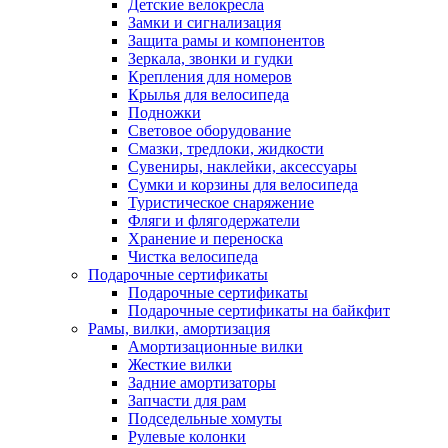
Детские велокресла
Замки и сигнализация
Защита рамы и компонентов
Зеркала, звонки и гудки
Крепления для номеров
Крылья для велосипеда
Подножки
Световое оборудование
Смазки, тредлоки, жидкости
Сувениры, наклейки, аксессуары
Сумки и корзины для велосипеда
Туристическое снаряжение
Фляги и флягодержатели
Хранение и переноска
Чистка велосипеда
Подарочные сертификаты
Подарочные сертификаты
Подарочные сертификаты на байкфит
Рамы, вилки, амортизация
Амортизационные вилки
Жесткие вилки
Задние амортизаторы
Запчасти для рам
Подседельные хомуты
Рулевые колонки