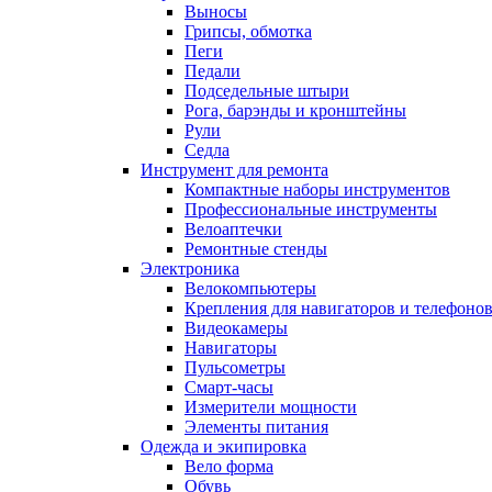
Выносы
Грипсы, обмотка
Пеги
Педали
Подседельные штыри
Рога, барэнды и кронштейны
Рули
Седла
Инструмент для ремонта
Компактные наборы инструментов
Профессиональные инструменты
Велоаптечки
Ремонтные стенды
Электроника
Велокомпьютеры
Крепления для навигаторов и телефоно
Видеокамеры
Навигаторы
Пульсометры
Смарт-часы
Измерители мощности
Элементы питания
Одежда и экипировка
Вело форма
Обувь