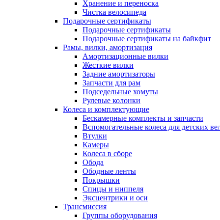
Хранение и переноска
Чистка велосипеда
Подарочные сертификаты
Подарочные сертификаты
Подарочные сертификаты на байкфит
Рамы, вилки, амортизация
Амортизационные вилки
Жесткие вилки
Задние амортизаторы
Запчасти для рам
Подседельные хомуты
Рулевые колонки
Колеса и комплектующие
Бескамерные комплекты и запчасти
Вспомогательные колеса для детских ве
Втулки
Камеры
Колеса в сборе
Обода
Ободные ленты
Покрышки
Спицы и ниппеля
Эксцентрики и оси
Трансмиссия
Группы оборудования