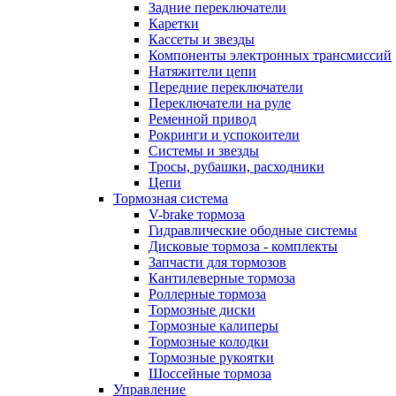
Задние переключатели
Каретки
Кассеты и звезды
Компоненты электронных трансмиссий
Натяжители цепи
Передние переключатели
Переключатели на руле
Ременной привод
Рокринги и успокоители
Системы и звезды
Тросы, рубашки, расходники
Цепи
Тормозная система
V-brake тормоза
Гидравлические ободные системы
Дисковые тормоза - комплекты
Запчасти для тормозов
Кантилеверные тормоза
Роллерные тормоза
Тормозные диски
Тормозные калиперы
Тормозные колодки
Тормозные рукоятки
Шоссейные тормоза
Управление