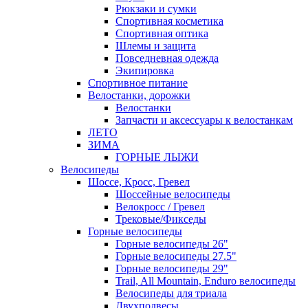
Рюкзаки и сумки
Спортивная косметика
Спортивная оптика
Шлемы и защита
Повседневная одежда
Экипировка
Спортивное питание
Велостанки, дорожки
Велостанки
Запчасти и аксессуары к велостанкам
ЛЕТО
ЗИМА
ГОРНЫЕ ЛЫЖИ
Велосипеды
Шоссе, Кросс, Гревел
Шоссейные велосипеды
Велокросс / Гревел
Трековые/Фикседы
Горные велосипеды
Горные велосипеды 26"
Горные велосипеды 27.5"
Горные велосипеды 29"
Trail, All Mountain, Enduro велосипеды
Велосипеды для триала
Двухподвесы