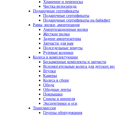
Хранение и переноска
Чистка велосипеда
Подарочные сертификаты
Подарочные сертификаты
Подарочные сертификаты на байкфит
Рамы, вилки, амортизация
Амортизационные вилки
Жесткие вилки
Задние амортизаторы
Запчасти для рам
Подседельные хомуты
Рулевые колонки
Колеса и комплектующие
Бескамерные комплекты и запчасти
Вспомогательные колеса для детских ве
Втулки
Камеры
Колеса в сборе
Обода
Ободные ленты
Покрышки
Спицы и ниппеля
Эксцентрики и оси
Трансмиссия
Группы оборудования