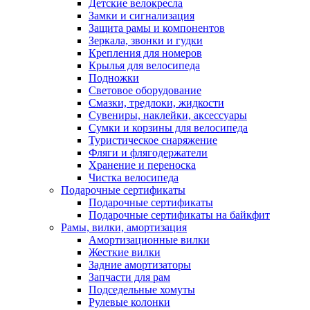
Детские велокресла
Замки и сигнализация
Защита рамы и компонентов
Зеркала, звонки и гудки
Крепления для номеров
Крылья для велосипеда
Подножки
Световое оборудование
Смазки, тредлоки, жидкости
Сувениры, наклейки, аксессуары
Сумки и корзины для велосипеда
Туристическое снаряжение
Фляги и флягодержатели
Хранение и переноска
Чистка велосипеда
Подарочные сертификаты
Подарочные сертификаты
Подарочные сертификаты на байкфит
Рамы, вилки, амортизация
Амортизационные вилки
Жесткие вилки
Задние амортизаторы
Запчасти для рам
Подседельные хомуты
Рулевые колонки