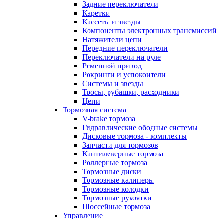
Задние переключатели
Каретки
Кассеты и звезды
Компоненты электронных трансмиссий
Натяжители цепи
Передние переключатели
Переключатели на руле
Ременной привод
Рокринги и успокоители
Системы и звезды
Тросы, рубашки, расходники
Цепи
Тормозная система
V-brake тормоза
Гидравлические ободные системы
Дисковые тормоза - комплекты
Запчасти для тормозов
Кантилеверные тормоза
Роллерные тормоза
Тормозные диски
Тормозные калиперы
Тормозные колодки
Тормозные рукоятки
Шоссейные тормоза
Управление