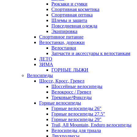
Рюкзаки и сумки
Спортивная косметика
Спортивная оптика
Шлемы и защита
Повседневная одежда
Экипировка
Спортивное питание
Велостанки, дорожки
Велостанки
Запчасти и аксессуары к велостанкам
ЛЕТО
ЗИМА
ГОРНЫЕ ЛЫЖИ
Велосипеды
Шоссе, Кросс, Гревел
Шоссейные велосипеды
Велокросс / Гревел
Трековые/Фикседы
Горные велосипеды
Горные велосипеды 26"
Горные велосипеды 27.5"
Горные велосипеды 29"
Trail, All Mountain, Enduro велосипеды
Велосипеды для триала
Двухподвесы