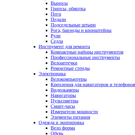
Выносы
Грипсы, обмотка
Пеги
Педали
Подседельные штыри
Рога, барэнды и кронштейны
Рули
Седла
Инструмент для ремонта
Компактные наборы инструментов
Профессиональные инструменты
Велоаптечки
Ремонтные стенды
Электроника
Велокомпьютеры
Крепления для навигаторов и телефоно
Видеокамеры
Навигаторы
Пульсометры
Смарт-часы
Измерители мощности
Элементы питания
Одежда и экипировка
Вело форма
Обувь